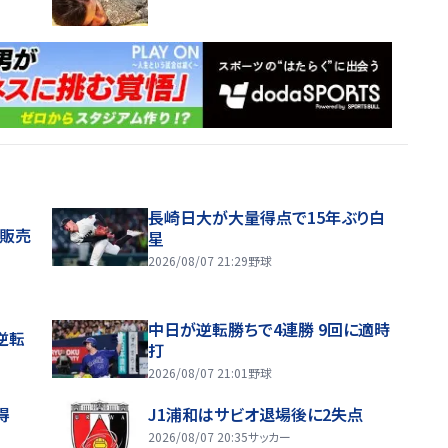
長崎日大が大量得点で15年ぶり白
般販売
星
2026/08/07 21:29
野球
中日が逆転勝ちで4連勝 9回に適時
逆転
打
2026/08/07 21:01
野球
得
J1浦和はサビオ退場後に2失点
2026/08/07 20:35
サッカー