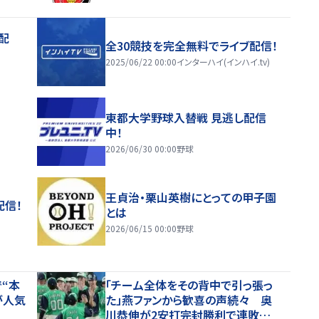
配
全30競技を完全無料でライブ配信！
2025/06/22 00:00
インターハイ(インハイ.tv)
東都大学野球入替戦 見逃し配信
中！
2026/06/30 00:00
野球
王貞治・栗山英樹にとっての甲子園
配信！
とは
2026/06/15 00:00
野球
“本
「チーム全体をその背中で引っ張っ
が人気
た」燕ファンから歓喜の声続々 奥
川恭伸が2安打完封勝利で連敗スト