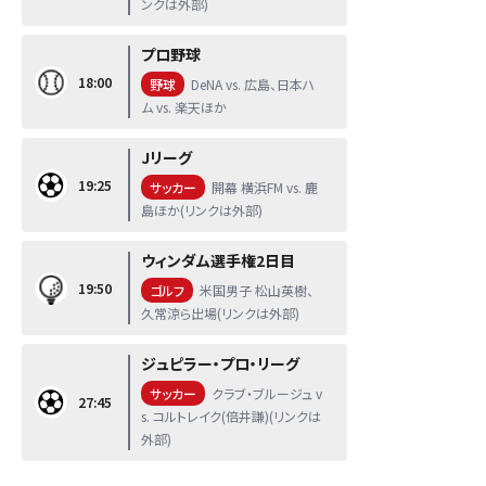
ンクは外部)
プロ野球
18:00
野球
DeNA vs. 広島、日本ハ
ム vs. 楽天ほか
Jリーグ
19:25
サッカー
開幕 横浜FM vs. 鹿
島ほか(リンクは外部)
ウィンダム選手権2日目
19:50
ゴルフ
米国男子 松山英樹、
久常涼ら出場(リンクは外部)
ジュピラー・プロ・リーグ
サッカー
クラブ・ブルージュ v
27:45
s. コルトレイク(倍井謙)(リンクは
外部)