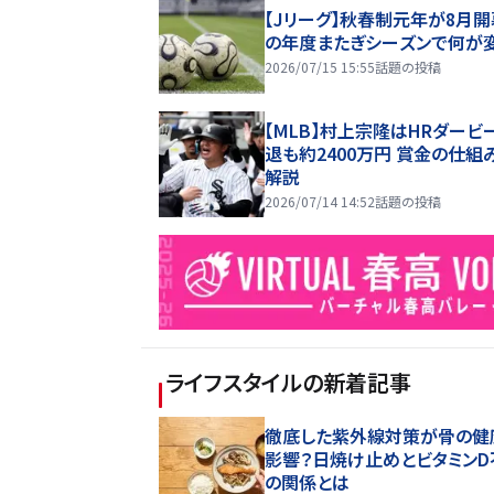
【Jリーグ】秋春制元年が8月開
の年度またぎシーズンで何が
2026/07/15 15:55
話題の投稿
【MLB】村上宗隆はHRダービ
退も約2400万円 賞金の仕組
解説
2026/07/14 14:52
話題の投稿
ライフスタイル
の新着記事
徹底した紫外線対策が骨の健
影響？日焼け止めとビタミンD
の関係とは