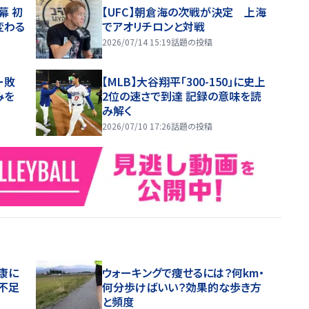
幕 初
【UFC】朝倉海の次戦が決定 上海
変わる
でアオリチロンと対戦
2026/07/14 15:19
話題の投稿
ー敗
【MLB】大谷翔平「300-150」に史上
みを
2位の速さで到達 記録の意味を読
み解く
2026/07/10 17:26
話題の投稿
康に
ウォーキングで痩せるには？何km・
不足
何分歩けばいい？効果的な歩き方
と頻度