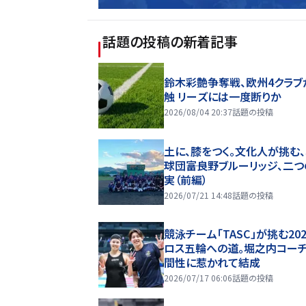
話題の投稿
の新着記事
鈴木彩艶争奪戦、欧州4クラブ
触 リーズには一度断りか
2026/08/04 20:37
話題の投稿
土に、膝をつく。文化人が挑む
球団――富良野ブルーリッジ、二
実（前編）
2026/07/21 14:48
話題の投稿
競泳チーム「TASC」が挑む20
ロス五輪への道。堀之内コー
間性に惹かれて結成
2026/07/17 06:06
話題の投稿