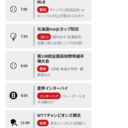
MLB
7:05
野球
Rソックス(吉田正尚) vs.
Wソックス(村上宗隆)(8:10)ほか
北海道meiji カップ初日
7:30
ゴルフ
国内女子 吉澤柚月、
佐藤心結ら出場(リンクは外部)
第108回全国高校野球選手
権大会
8:00
野球
1回戦 東海大甲府 - 鶴
岡東ほか
夏季インターハイ
9:30
インターハイ
バレーボール女
子決勝ほか
WTTチャンピオンズ横浜
11:00
卓球
男女シングルス2回戦(リ