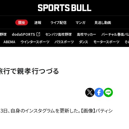
競技
速報
ライブ配信
マンガ
見逃し動画
野球
dodaSPORTS
センバツ高校野球
高校サッカー
バーチャル春高バ
（新しいタブで開く）
ABEMA
ウインタースポーツ
パラスポーツ
ダンス
モータースポーツ
そ
旅行で親孝行つづる
13日、自身のインスタグラムを更新した。【画像】パティシ