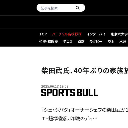
TOP
バーチャル高校野球
インターハイ
東京六大学
相撲・格闘技
テニス
卓球
ラグビー
陸上
水泳
柴田武氏、40年ぶりの家族
2025.06.13 19:59
「シェ・シバタ」オーナーシェフの柴田武が
エ・鎧塚俊彦、昨晩のディ…