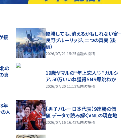
優勝しても、消えるかもしれない――富
が接
良野ブルーリッジ、二つの真実（後
編）
2026/07/21 15:25
話題の投稿
、北の
19歳ヤマルの“年上恋人♡”ガルシ
つの真
ア、50万いいね獲得SNS爆跳ねか
2026/07/20 11:12
話題の投稿
28年
【男子バレー日本代表】9連勝の価
チの人
値 データで読み解くVNLの現在地
2026/07/16 16:42
話題の投稿