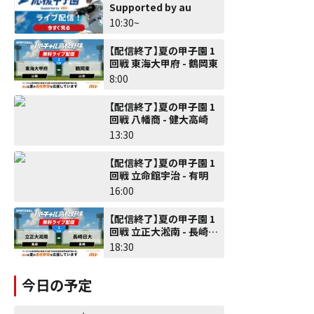
Supported by au
10:30~
【配信終了】夏の甲子園 1
回戦 東海大甲府 - 鶴岡東
8:00
【配信終了】夏の甲子園 1
回戦 八幡商 - 健大高崎
13:30
【配信終了】夏の甲子園 1
回戦 立命館宇治 - 有明
16:00
【配信終了】夏の甲子園 1
回戦 立正大淞南 - 長崎日
大
18:30
今日の予定