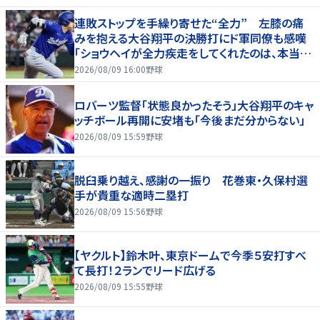
連敗ストップを手繰り寄せた“全力” 左膝の痛
みを抱える大谷翔平の決勝打にド軍同僚も感嘆
「ショウヘイが全力疾走をしてくれたのは、本当に
大きかった」
2026/08/09 16:00
野球
ロバーツ監督「状態良かったそう」大谷翔平のキャ
ッチボール再開に安堵も「今後まだ分からない」
2026/08/09 15:59
野球
脱臼乗り越え、感謝の一振り 花巻東・久保村選
手が貴重な適時二塁打
2026/08/09 15:56
野球
【ヤクルト】鈴木叶、東京ドームで今季５安打すべ
て長打！２ランでリード広げる
2026/08/09 15:55
野球