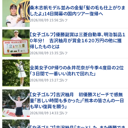
桑木志帆モデル並みの金髪「髪の毛も仕上がりま
したよ」14日開幕の国内ツアー復帰へ
2026/08/09 15:56
ゴルフ
【女子ゴルフ】優勝副賞は三菱自動車、明治製品１
０年分！ 吉沢柚月が賞金１６２０万円の他に獲
得したものとは
2026/08/09 15:35
ゴルフ
全英女子OP帰りの永井花奈が今季４度目の２位
「３日間で一番いい流れで回れた」
2026/08/09 15:27
ゴルフ
【女子ゴルフ】吉沢柚月 初優勝スピーチで感無
量「苦しい時間も多かった」「熊本の皆さんの一日
も早い復興を願う」
2026/08/09 14:33
ゴルフ
【女子ゴルフ】吉沢柚月「ホッとした。また優勝でき