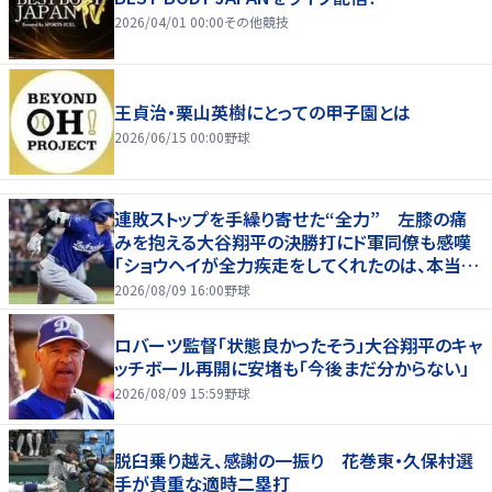
2026/04/01 00:00
その他競技
王貞治・栗山英樹にとっての甲子園とは
2026/06/15 00:00
野球
連敗ストップを手繰り寄せた“全力” 左膝の痛
みを抱える大谷翔平の決勝打にド軍同僚も感嘆
「ショウヘイが全力疾走をしてくれたのは、本当に
大きかった」
2026/08/09 16:00
野球
ロバーツ監督「状態良かったそう」大谷翔平のキャ
ッチボール再開に安堵も「今後まだ分からない」
2026/08/09 15:59
野球
脱臼乗り越え、感謝の一振り 花巻東・久保村選
手が貴重な適時二塁打