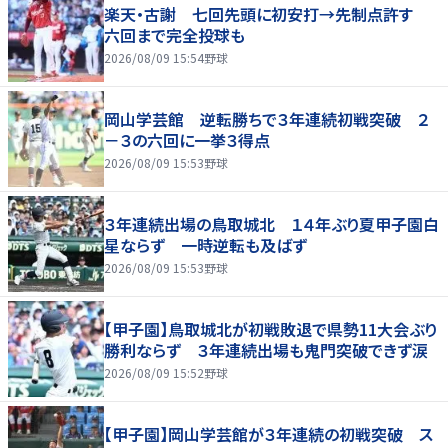
楽天・古謝 七回先頭に初安打→先制点許す
六回まで完全投球も
2026/08/09 15:54
野球
岡山学芸館 逆転勝ちで３年連続初戦突破 ２
－３の六回に一挙３得点
2026/08/09 15:53
野球
３年連続出場の鳥取城北 １４年ぶり夏甲子園白
星ならず 一時逆転も及ばず
2026/08/09 15:53
野球
【甲子園】鳥取城北が初戦敗退で県勢11大会ぶり
勝利ならず ３年連続出場も鬼門突破できず涙
2026/08/09 15:52
野球
【甲子園】岡山学芸館が３年連続の初戦突破 ス