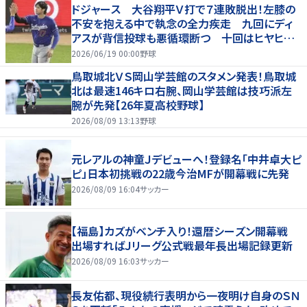
ドジャース 大谷翔平Ｖ打で７連敗脱出！左膝の
不安を抱える中で執念の全力疾走 九回にディ
アスが背信投球も悪循環断つ 十回はヒヤヒヤ
もリード守る
2026/06/19 00:00
野球
鳥取城北ＶＳ岡山学芸館のスタメン発表！鳥取城
北は最速146キロ右腕、岡山学芸館は技巧派左
腕が先発【26年夏高校野球】
2026/08/09 13:13
野球
元レアルの神童Ｊデビューへ！登録名「中井卓大ピ
ピ」日本初挑戦の22歳今治MFが開幕戦に先発
2026/08/09 16:04
サッカー
【福島】カズがベンチ入り！還暦シーズン開幕戦
出場すればＪリーグ公式戦最年長出場記録更新
2026/08/09 16:03
サッカー
長友佑都、現役続行表明から一夜明け自身のＳＮ