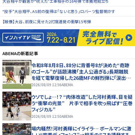
大谷翔平が観客が“吠えた”エ軍相手の16号弾で本拠地総立ち
“投手”大谷翔平、AS前の復帰は「ないと思う」ロバーツ監督明かす
【映像】大谷、前夜に見せた2打席連発の衝撃15号弾
ABEMA
の新着記事
令和8年8月8日、88分に背番号8が決めた“奇跡
のゴール”が話題沸騰「主人公過ぎる」長期離脱
を経て電撃復帰した26歳MFの鮮烈弾に「涙出て
きた」
2026/08/09 12:56
ABEMA
ウソでしょ…！？ “肉体改造”した河村勇輝、目を疑
う“衝撃の光景” 片手で相手を吹っ飛ばす“圧巻
フィジカル”
2026/08/09 12:50
ABEMA
場内騒然！河村勇輝にイライラ… ボールマンに激
しい“密着ディフェンス”→相手のミスを誘発する