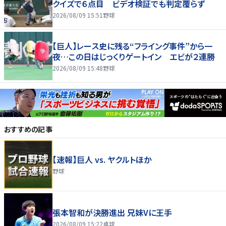
クイズで６点目 ビデオ検証でも判定覆らず
2026/08/09 15:51
野球
【巨人】レース史に残る“フライング事件”から一
夜…この日はじっくりゲートイン エビが２連勝
2026/08/09 15:48
野球
おすすめの記事
【速報】巨人 vs. ヤクルトほか
野球
張本智和が決勝進出 兄妹Vに王手
2026/08/09 15:22
卓球