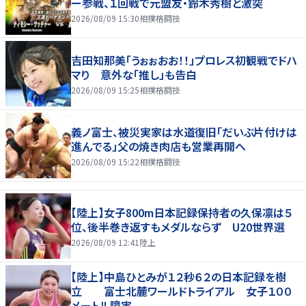
ー参戦、１回戦で元盟友・鈴木秀樹と激突
2026/08/09 15:30
相撲格闘技
吉田知那美「うぉぉおお！！」プロレス初観戦でドハ
マり 意外な「推し」も告白
2026/08/09 15:25
相撲格闘技
義ノ富士、被災実家は水道復旧「だいぶ片付けは
進んでる」父の焼き肉店も営業再開へ
2026/08/09 15:22
相撲格闘技
【陸上】女子800m日本記録保持者の久保凛は５
位、後半巻き返すもメダルならず U20世界選
2026/08/09 12:41
陸上
【陸上】中島ひとみが１２秒６２の日本記録を樹
立 富士北麓ワールドトライアル 女子１００
メートル障害