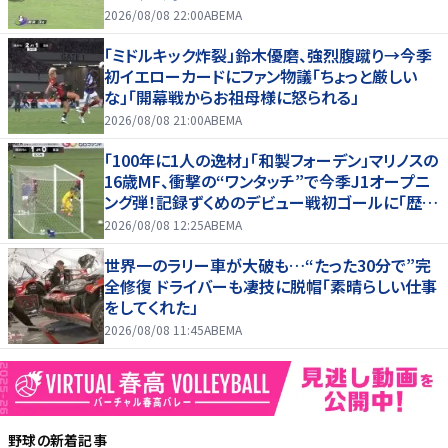
2026/08/08 22:00
ABEMA
「ミドルキック炸裂」鈴木優磨、強烈腹蹴り→今季
初イエローカードにファン物議「ちょっと厳しい
な」「開幕戦からお祖母様に怒られる」
2026/08/08 21:00
ABEMA
「100年に1人の逸材」「和製フォーデン」マリノスの
16歳MF、衝撃の“ワンタッチ”で今季J1オープニ
ング弾！記録ずくめのデビュー戦初ゴールに「歴史
を作りよった」
2026/08/08 12:25
ABEMA
世界一のラリー車が大破も…“たった30分で”完
全修復 ドライバーも凄技に脱帽「素晴らしい仕事
をしてくれた」
2026/08/08 11:45
ABEMA
野球
の新着記事