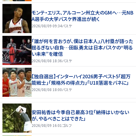
モンテ・エリス、アルコーン州立大のGMへ…元NB
A選手の大学バスケ界進出が続く
2026/08/09 09:34
バスケ
「誰が何を言おうが、僕は日本人」八村塁が語った
揺るぎない自負…田臥勇太は日本バスケの“明る
い未来”を確信
2026/08/08 18:36
バスケ
【独自選出】インターハイ2026男子ベスト5「超万
能戦士」「規格外の得点力」「U18落選をバネに」
2026/08/08 18:00
バスケ
安田祐香は今季自己最高３位「納得はいかない
が、やるべきことはできた」
2026/08/09 16:01
ゴルフ