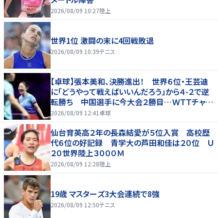
2026/08/09 10:27
陸上
世界1位 激闘の末に4回戦敗退
2026/08/09 10:39
テニス
【卓球】張本美和、決勝進出！ 世界６位・王芸迪
に「どうやって戦えばいいんだろう」から４-２で逆
転勝ち 中国選手に今大会２勝目…ＷＴＴチャン
ピオンズ横浜
2026/08/09 12:41
卓球
仙台育英高２年の長森結愛が５位入賞 高校歴
代６位の好記録 青学大の芦田和佳は２０位 Ｕ
２０世界陸上３０００Ｍ
2026/08/09 12:28
陸上
19歳 マスターズ3大会連続で8強
2026/08/09 12:50
テニス