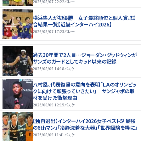
2026/08/07 22:22
バレー
横浜隼人が初優勝 女子最終順位と個人賞、試
合結果一覧【近畿インターハイ2026】
2026/08/07 17:23
バレー
過去30年間で2人目…ジョーダン・グッドウィンが
サンズのガードとしてキッド以来の記録
2026/08/09 14:18
バスケ
八村塁、代表復帰の意向を表明「ＬＡのオリンピッ
クに向けて頑張っていきたい」 サンジャポの取
材を受けた衝撃理由
2026/08/09 12:15
バスケ
【独自選出】インターハイ2026女子ベスト5「最強
の6thマン」「冷静沈着な大器」「世界経験を糧に」
2026/08/09 11:41
バスケ