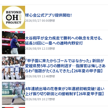
球心会公式アプリ提供開始！
2026/05/27 00:00
野球
大谷翔平が全力疾走で勝利への執念を見せる、
延長10回に一塁への適時内野安打
2026/08/09 12:33
野球
「甲子園に来たからゴールではなかった」 新田が
愛媛県勢5年ぶりの勝利逃す…指揮官は悔しさあ
らわ「宿題がたくさんできた」【26年夏の甲子園】
2026/08/09 13:46
野球
4年連続出場の花巻東が2年連続初戦突破！追い
上げ振り切り新田との接戦制す【26年夏甲子園】
2026/08/09 10:27
野球