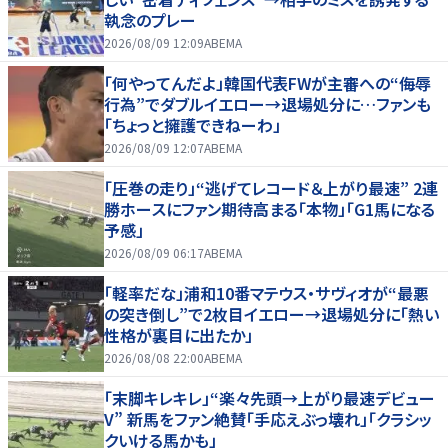
執念のプレー
2026/08/09 12:09
ABEMA
「何やってんだよ」韓国代表FWが主審への“侮辱
行為”でダブルイエロー→退場処分に…ファンも
「ちょっと擁護できねーわ」
2026/08/09 12:07
ABEMA
「圧巻の走り」“逃げてレコード＆上がり最速” 2連
勝ホースにファン期待高まる「本物」「G1馬になる
予感」
2026/08/09 06:17
ABEMA
「軽率だな」浦和10番マテウス・サヴィオが“最悪
の突き倒し”で2枚目イエロー→退場処分に「熱い
性格が裏目に出たか」
2026/08/08 22:00
ABEMA
「末脚キレキレ」“楽々先頭→上がり最速デビュー
V” 新馬をファン絶賛「手応えぶっ壊れ」「クラシッ
クいける馬かも」