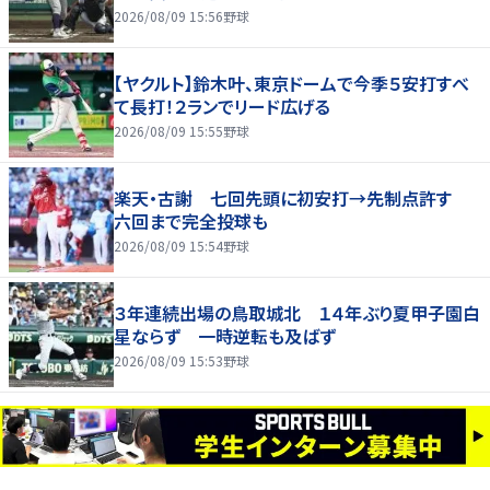
2026/08/09 15:56
野球
【ヤクルト】鈴木叶、東京ドームで今季５安打すべ
て長打！２ランでリード広げる
2026/08/09 15:55
野球
楽天・古謝 七回先頭に初安打→先制点許す
六回まで完全投球も
2026/08/09 15:54
野球
３年連続出場の鳥取城北 １４年ぶり夏甲子園白
星ならず 一時逆転も及ばず
2026/08/09 15:53
野球