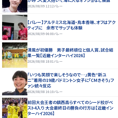
2026/08/09 12:12
バレー
【バレー】アルテミス北海道・鳥本香琳、オフはアク
ティブに 余市でサップも体験
2026/08/09 06:00
バレー
清風が初優勝 男子最終順位と個人賞、試合結
果一覧【近畿インターハイ2026】
2026/08/08 18:01
バレー
「いつも笑顔で楽しそうなので…」黄色“新ユ
ニ”着用の19歳バドミントン女子に「CMきそう」フ
ァン続々反応
2026/08/08 16:10
バレー
前回大会王者の鎮西高らすべてのシード校がベ
スト4入り 大会最終日の勝負の行方は【近畿イン
ターハイ2026】