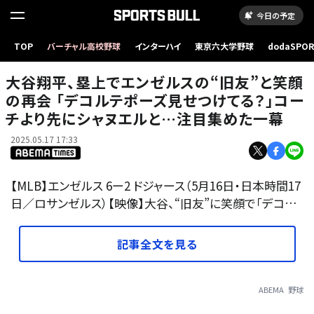
今日の予定
大谷翔平、塁上でエンゼルスの“旧友”と笑顔の再会 「デコルテポーズ見せつけてる？」コーチ
TOP
バーチャル高校野球
インターハイ
東京六大学野球
dodaSPO
より先にシャヌエルと…注目集めた一幕
（新しいタブ
大谷翔平、塁上でエンゼルスの“旧友”と笑顔
の再会 「デコルテポーズ見せつけてる？」コー
チより先にシャヌエルと…注目集めた一幕
2025.05.17 17:33
【MLB】エンゼルス 6ー2 ドジャース（5月16日・日本時間17
日／ロサンゼルス）【映像】大谷、“旧友”に笑顔で「デコ…
記事全文を見る
ABEMA
野球