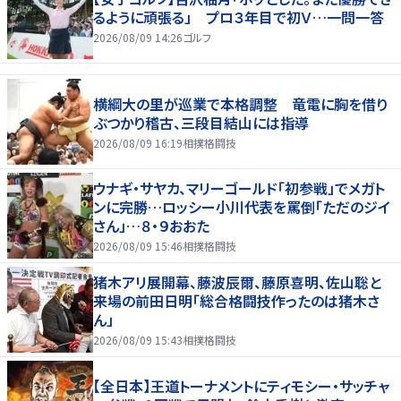
るように頑張る」 プロ３年目で初Ｖ…一問一答
2026/08/09 14:26
ゴルフ
横綱大の里が巡業で本格調整 竜電に胸を借り
ぶつかり稽古、三段目結山には指導
2026/08/09 16:19
相撲格闘技
ウナギ・サヤカ、マリーゴールド「初参戦」でメガト
ンに完勝…ロッシー小川代表を罵倒「ただのジイ
さん」…８・９おおた
2026/08/09 15:46
相撲格闘技
猪木アリ展開幕、藤波辰爾、藤原喜明、佐山聡と
来場の前田日明「総合格闘技作ったのは猪木さ
ん」
2026/08/09 15:43
相撲格闘技
【全日本】王道トーナメントにティモシー・サッチャ