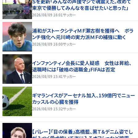
Ｓを更新「みんなの声援マジで魂震えた。改めて
東京で優勝してみんなを喜ばせたいと思った」
2026/08/09 16:01
サッカー
浦和がストークシティＭＦ瀬古樹を獲得へ ボラ
ンチ強化へ元川崎の実力派ＭＦの補強に動く
2026/08/09 16:00
サッカー
インファンティノ会長に愛人疑惑 女性は昇給、
退職時には「破格の退職金」FIFAは否定
2026/08/09 15:41
サッカー
ギマランイスがアーセナル加入、159億円でニュー
カッスルの心臓を獲得
2026/08/09 15:32
サッカー
【バレー】「目の保養」高橋藍、黒Ｔ＆デニム姿でし
がみつく愛犬抱いて海に入るオフショなど披露