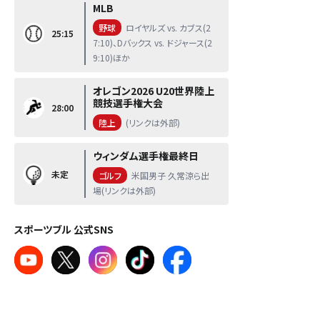
MLB
野球
ロイヤルズ vs. カブス(2
25:15
7:10)、Dバックス vs. ドジャース(2
9:10)ほか
オレゴン2026 U20世界陸上
競技選手権大会
28:00
陸上
(リンクは外部)
ウィンダム選手権最終日
未定
ゴルフ
米国男子 久常涼ら出
場(リンクは外部)
スポーツブル 公式SNS