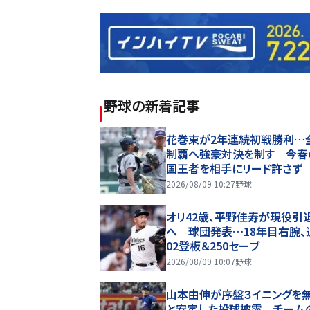
野球
の新着記事
花巻東が2年連続初戦勝利…
制覇へ強豪対決を制す 今春
国王者を相手にリード許さず
2026/08/09 10:27
野球
オリ42歳、平野佳寿が現役引
へ 球団発表…18年目右腕、
02登板＆250セーブ
2026/08/09 10:07
野球
山本由伸が序盤３イニングを
と安定した投球披露 チーム