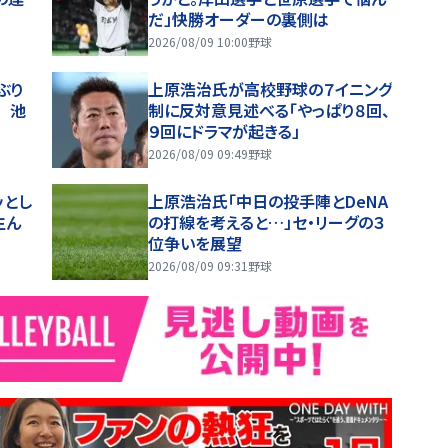
だ」快勝オーダーの裏側は
2026/08/09 10:00
野球
ぶり
上原浩治氏が高校野球の７イニング
 池
制に反対意見述べる「やっぱり８回、
９回にドラマが起きる」
2026/08/09 09:49
野球
ッとし
上原浩治氏「中日の投手陣とDeNA
生ん
の打線を考えると…」セ・リーグの３
位争いを展望
2026/08/09 09:31
野球