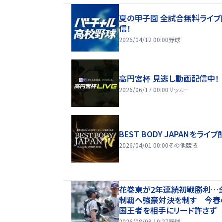
夏の甲子園 全試合無料ライブ
信！
2026/04/12 00:00
野球
高円宮杯 見逃し動画配信中！
2026/06/17 00:00
サッカー
BEST BODY JAPANをライブ
2026/04/01 00:00
その他競技
花巻東が2年連続初戦勝利…
制覇へ強豪対決を制す 今春
国王者を相手にリード許さず
2026/08/09 10:27
野球