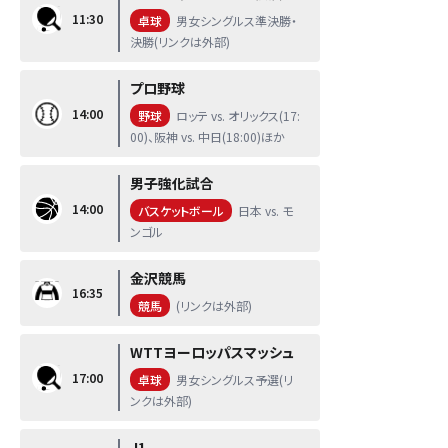
11:30
卓球
男女シングルス準決勝・
決勝(リンクは外部)
プロ野球
14:00
野球
ロッテ vs. オリックス(17:
00)、阪神 vs. 中日(18:00)ほか
男子強化試合
14:00
バスケットボール
日本 vs. モ
ンゴル
金沢競馬
16:35
競馬
(リンクは外部)
WTTヨーロッパスマッシュ
17:00
卓球
男女シングルス予選(リ
ンクは外部)
J1