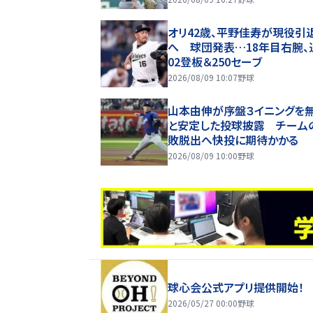
オリ42歳、平野佳寿が現役引
へ 球団発表…18年目右腕、
02登板＆250セーブ
2026/08/09 10:07
野球
山本由伸が序盤３イニングを
と安定した投球披露 チーム
敗脱出へ快投に期待かかる
2026/08/09 10:00
野球
球心会公式アプリ提供開始！
2026/05/27 00:00
野球