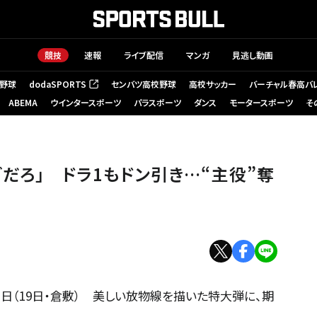
競技
速報
ライブ配信
マンガ
見逃し動画
野球
dodaSPORTS
センバツ高校野球
高校サッカー
バーチャル春高バ
（新しいタブで開く）
ABEMA
ウインタースポーツ
パラスポーツ
ダンス
モータースポーツ
そ
】
だろ」 ドラ1もドン引き…“主役”奪
」
中日（19日・倉敷） 美しい放物線を描いた特大弾に、期