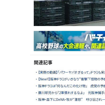
関連記事
【実際の動画】「パワーヤバすぎるって」ドラ1
【New!!】阪神ドラ1がいきなり“衝撃”「怪物
阪神ドラ1は「何なんだこの化け物」 虎党の予
藤川球児から「2軍慣れするなよ」 元阪神捕手
阪神・森下にDeNA・牧が“激怒” 呼び出され一