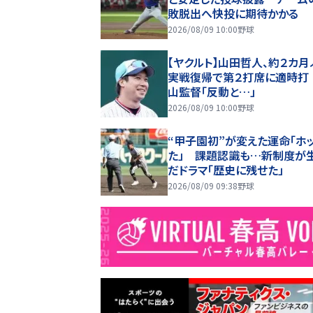
敗脱出へ快投に期待かかる
2026/08/09 10:00
野球
【ヤクルト】山田哲人、約２カ月
実戦復帰で第２打席に適時打
山監督「反動と…」
2026/08/09 10:00
野球
“甲子園初”が変えた運命「ホ
た」 課題認識も…新制度が
だドラマ「歴史に残せた」
2026/08/09 09:38
野球