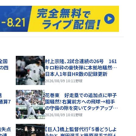
全国
村上宗隆、2試合連続の26号 161
の四
キロ粉砕の豪快弾に本拠地騒然…
日本人1年目HR数の記録更新
2026/08/09 10:11
野球
退
花巻東 好走塁での追加点に甲子
通算7
園騒然！右翼前方への飛球→相手
の守備の隙を突いてタッチアップで
生還 解説「すごいですよ。なかなか
2026/08/09 10:01
野球
できないプレー」
無失点
【巨人】橋上監督代行「５番どうしよ
の連
うかと。岸田選手と笹原選手で悩ん