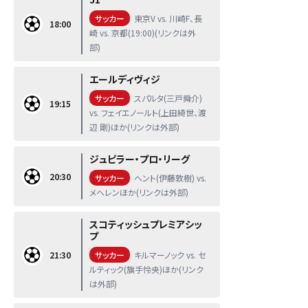
サッカー
東京V vs. 川崎F、長
18:00
崎 vs. 京都(19:00)(リンクは外
部)
エールディヴィジ
サッカー
スパルタ(三戸舜介)
19:15
vs. フェイエノールト(上田綺世、渡
辺 剛)ほか(リンクは外部)
ジュピラー・プロ・リーグ
20:30
サッカー
ヘント(伊藤敦樹) vs.
メヘレンほか(リンクは外部)
スコティッシュプレミアシッ
プ
21:30
サッカー
キルマーノック vs. セ
ルティック(旗手怜央)ほか(リンク
は外部)