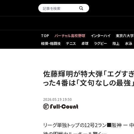
TOP
バーチャル高校野球
インターハイ
東京六大学
相撲・格闘技
テニス
卓球
ラグビー
陸上
水泳
12号本塁打を放った阪神・佐藤輝明【写真提供：産経新聞社
佐藤輝明が特大弾「エグすぎ
った4番は「文句なしの最強
2026.05.19 19:50
リーグ単独トップの12号2ラン■阪神 ー 
待の即戦力ルーキーも驚く…