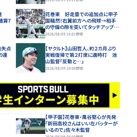
退
花巻東 好走塁での追加点に甲子
通算7
園騒然！右翼前方への飛球→相手
の守備の隙を突いてタッチアップで
生還 解説「すごいですよ。なかなか
2026/08/09 10:01
野球
できないプレー」
無失点
【ヤクルト】山田哲人、約２カ月ぶり
の連
実戦復帰で第２打席に適時打 池
山監督「反動と…」
2026/08/09 10:00
野球
【甲子園】花巻東・萬谷堅心が先発
「新田高校さんはいい左バッターが
いるので」佐々木監督
2026/08/09 08:00
野球