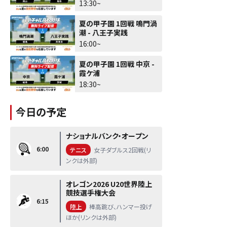
13:30~
夏の甲子園 1回戦 鳴門渦
潮 - 八王子実践
16:00~
夏の甲子園 1回戦 中京 -
霞ケ浦
18:30~
今日の予定
ナショナルバンク・オープン
6:00
テニス
女子ダブルス2回戦(リ
ンクは外部)
オレゴン2026 U20世界陸上
競技選手権大会
6:15
陸上
棒高跳び、ハンマー投げ
ほか(リンクは外部)