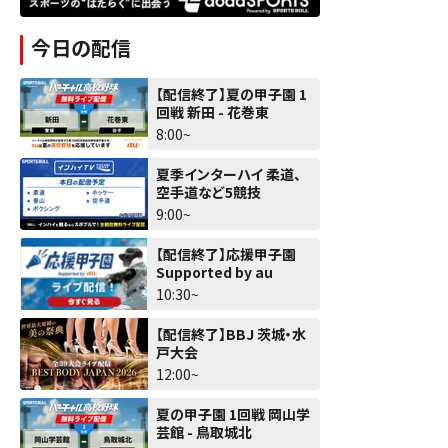
今日の配信
【配信終了】夏の甲子園 1
回戦 新田 - 花巻東
8:00~
夏季インターハイ 柔道、
空手道など5競技
9:00~
【配信終了】応援甲子園
Supported by au
10:30~
【配信終了】BBJ 茨城・水
戸大会
12:00~
夏の甲子園 1回戦 岡山学
芸館 - 鳥取城北