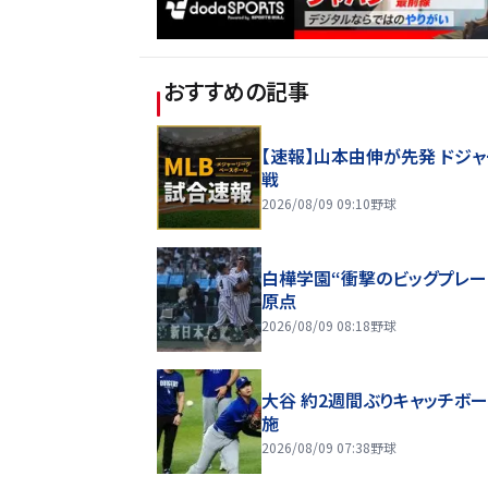
おすすめの記事
【速報】山本由伸が先発 ドジ
戦
2026/08/09 09:10
野球
白樺学園“衝撃のビッグプレー
原点
2026/08/09 08:18
野球
大谷 約2週間ぶりキャッチボ
施
2026/08/09 07:38
野球