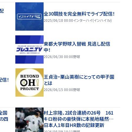
配
全30競技を完全無料でライブ配信！
2025/06/18 00:00
インターハイ(インハイ.tv)
東都大学野球入替戦 見逃し配信
中！
2026/06/30 00:00
野球
王貞治・栗山英樹にとっての甲子園
配信！
とは
2026/06/15 00:00
野球
全国
村上宗隆、2試合連続の26号 161
の四
キロ粉砕の豪快弾に本拠地騒然…
日本人1年目HR数の記録更新
2026/08/09 10:11
野球