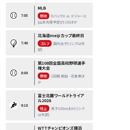
MLB
7:05
野球
Dバックス vs. ドジャース
(山本先発予定)(9:10)ほか
北海道meiji カップ最終日
7:40
ゴルフ
国内女子(リンクは外
部)
第108回全国高校野球選手
権大会
8:00
野球
1回戦 新田 - 花巻東ほ
か
富士北麓ワールドトライア
ル2026
9:10
陸上
男子100mほか(リンク
は外部)
WTTチャンピオンズ横浜