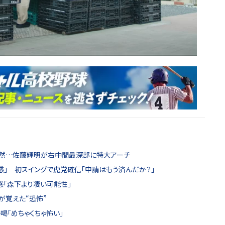
も呆然…佐藤輝明が右中間最深部に特大アーチ
の予感」 初スイングで虎党確信「申請はもう済んだか？」
感「森下より凄い可能性」
が覚えた“恐怖”
喝「めちゃくちゃ怖い」