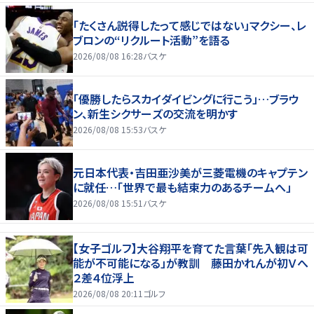
「たくさん説得したって感じではない」マクシー、レ
ブロンの“リクルート活動”を語る
2026/08/08 16:28
バスケ
「優勝したらスカイダイビングに行こう」…ブラウ
ン、新生シクサーズの交流を明かす
2026/08/08 15:53
バスケ
元日本代表・吉田亜沙美が三菱電機のキャプテン
に就任…「世界で最も結束力のあるチームへ」
2026/08/08 15:51
バスケ
【女子ゴルフ】大谷翔平を育てた言葉「先入観は可
能が不可能になる」が教訓 藤田かれんが初Ｖへ
２差４位浮上
2026/08/08 20:11
ゴルフ