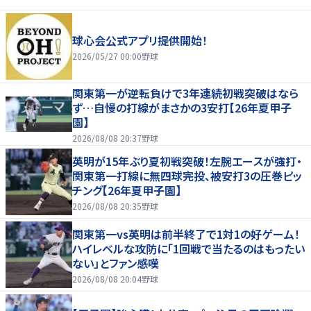
球心会公式アプリ提供開始！
2026/05/27 00:00
野球
関東第一が逆転負けで3年連続初戦突破はなら
ず…自慢の打線がまさかの3安打【26年夏甲子
園】
2026/08/08 20:37
野球
英明が15年ぶり夏初戦突破！左腕エースが強打・
関東第一打線に無四球完投、被安打3の圧巻ピッ
チング【26年夏甲子園】
2026/08/08 20:35
野球
関東第一vs英明は前半終了で1対1の好ゲーム！
ハイレベルな攻防に「1回戦で当たるのはもったい
ない」とファン感嘆
2026/08/08 20:04
野球