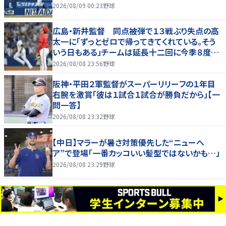
2026/08/09 00:23
野球
広島・新井監督 同点被弾で１３戦ぶり失点の高
太一に「ずっとゼロで帰ってきてくれている。そう
いう日もある」チームは延長十二回に今季８度目
サヨナラ負け
2026/08/08 23:56
野球
阪神・平田２軍監督がスーパーリリーフの１年目
右腕を激賞「彼は１試合１試合が勝負だから」【一
問一答】
2026/08/08 23:32
野球
【中日】マラーが暑さ対策優先した“ニューヘ
ア”で登場「一番カッコいい髪型ではないかも…」
2026/08/08 23:29
野球