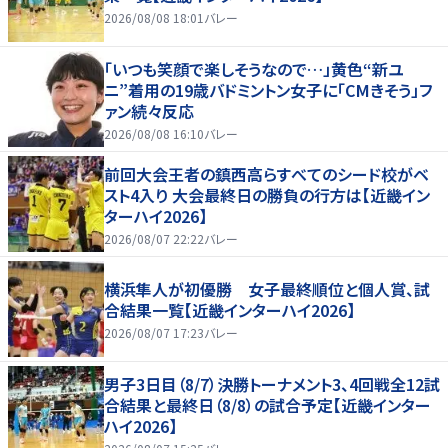
2026/08/08 18:01
バレー
「いつも笑顔で楽しそうなので…」黄色“新ユ
ニ”着用の19歳バドミントン女子に「CMきそう」フ
ァン続々反応
2026/08/08 16:10
バレー
前回大会王者の鎮西高らすべてのシード校がベ
スト4入り 大会最終日の勝負の行方は【近畿イン
ターハイ2026】
2026/08/07 22:22
バレー
横浜隼人が初優勝 女子最終順位と個人賞、試
合結果一覧【近畿インターハイ2026】
2026/08/07 17:23
バレー
男子3日目（8/7）決勝トーナメント3、4回戦全12試
合結果と最終日（8/8）の試合予定【近畿インター
ハイ2026】