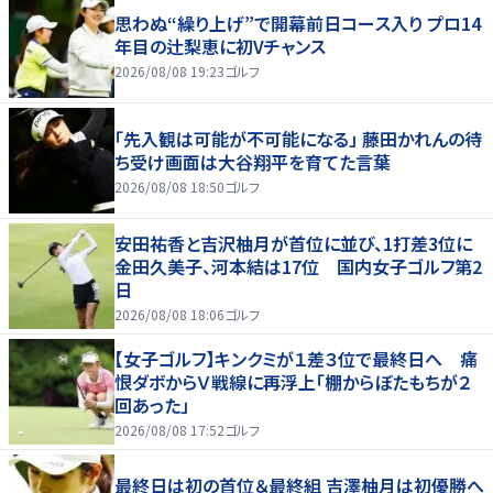
思わぬ“繰り上げ”で開幕前日コース入り プロ14
年目の辻梨恵に初Vチャンス
2026/08/08 19:23
ゴルフ
「先入観は可能が不可能になる」 藤田かれんの待
ち受け画面は大谷翔平を育てた言葉
2026/08/08 18:50
ゴルフ
安田祐香と吉沢柚月が首位に並び、1打差3位に
金田久美子、河本結は17位 国内女子ゴルフ第2
日
2026/08/08 18:06
ゴルフ
【女子ゴルフ】キンクミが１差３位で最終日へ 痛
恨ダボからＶ戦線に再浮上「棚からぼたもちが２
回あった」
2026/08/08 17:52
ゴルフ
最終日は初の首位＆最終組 吉澤柚月は初優勝へ