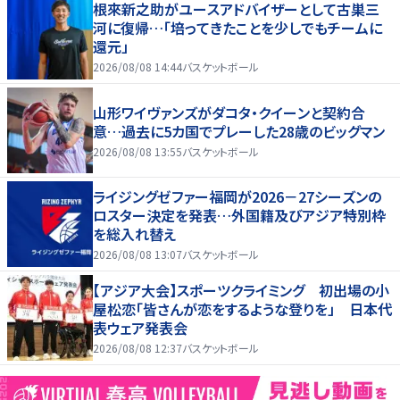
根來新之助がユースアドバイザーとして古巣三
河に復帰…「培ってきたことを少しでもチームに
還元」
2026/08/08 14:44
バスケットボール
山形ワイヴァンズがダコタ・クイーンと契約合
意…過去に5カ国でプレーした28歳のビッグマン
2026/08/08 13:55
バスケットボール
ライジングゼファー福岡が2026－27シーズンの
ロスター決定を発表…外国籍及びアジア特別枠
を総入れ替え
2026/08/08 13:07
バスケットボール
【アジア大会】スポーツクライミング 初出場の小
屋松恋「皆さんが恋をするような登りを」 日本代
表ウェア発表会
2026/08/08 12:37
バスケットボール