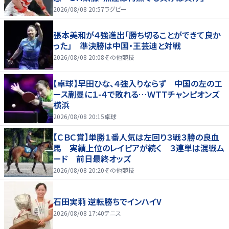
半にＳＯ伊藤龍が先制トライ、３２ー３５で惜敗
2026/08/08 20:57
ラグビー
張本美和が４強進出「勝ち切ることができて良か
った」 準決勝は中国・王芸迪と対戦
2026/08/08 20:08
その他競技
【卓球】早田ひな、４強入りならず 中国の左のエ
ース蒯曼に１-４で敗れる…ＷＴＴチャンピオンズ
横浜
2026/08/08 20:15
卓球
【ＣＢＣ賞】単勝１番人気は左回り３戦３勝の良血
馬 実績上位のレイピアが続く ３連単は混戦ム
ード 前日最終オッズ
2026/08/08 20:20
その他競技
石田実莉 逆転勝ちでインハイV
2026/08/08 17:40
テニス