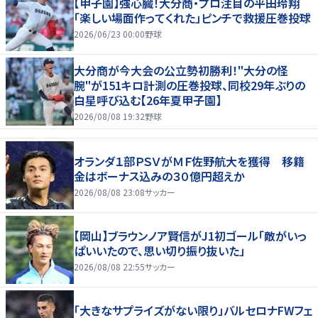
【甲子園】強心臓！大分商・プロ注目の平田玲翔
「楽しい場面作ってくれた」ピンチで救援圧巻投球
2026/06/23 00:00
野球
大分商が今大会の公立勢初勝利！"大分の怪
腕"が151キロ計測の圧巻投球、同校29年ぶりの
白星呼び込む【26年夏甲子園】
2026/08/08 19:32
野球
オランダ１部ＰＳＶがＭＦ佐野航大を獲得 移籍
金はボーナス込みの３０億円超えか
2026/08/08 23:08
サッカー
【岡山】ブラウンノア賢信がJ1初ゴール「敵がいっ
ぱいいたので、思い切り振り抜いた」
2026/08/08 22:55
サッカー
「大きなサプライズがない限り」バルセロナFWフェ