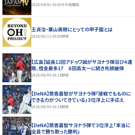
2026/04/01 00:00
その他競技
王貞治・栗山英樹にとっての甲子園とは
2026/06/15 00:00
野球
【広島】延長12回アドゥワ誠がサヨナラ弾浴び４連
敗、借金最多17 ８回高太一に続き先頭被弾
2026/08/09 00:24
野球
【DeNA】筒香嘉智がサヨナラ弾「接戦でもものに
できる力がついてきている」３位浮上に手応え
2026/08/09 00:24
野球
【DeNA】筒香嘉智サヨナラ弾で３位浮上「本当に
全員で勝ち取った勝利」