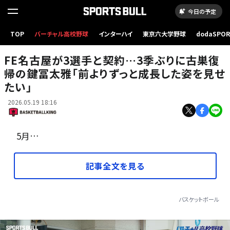
今日の予定
TOP
バーチャル高校野球
インターハイ
東京六大学野球
dodaSPO
（左から）マーフィー、ロペス、鍵冨［写真］＝B.LEAGUE
（新しいタブ
FE名古屋が3選手と契約…3季ぶりに古巣復
帰の鍵冨太雅「前よりずっと成長した姿を見せ
たい」
2026.05.19 18:16
5月…
記事全文を見る
バスケットボール