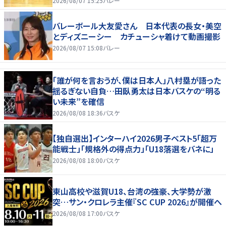
2026/08/07 15:25
バレー
バレーボール大友愛さん 日本代表の長女・美空
とディズニーシー カチューシャ着けて動画撮影
2026/08/07 15:08
バレー
「誰が何を言おうが、僕は日本人」八村塁が語った
揺るぎない自負…田臥勇太は日本バスケの“明る
い未来”を確信
2026/08/08 18:36
バスケ
【独自選出】インターハイ2026男子ベスト5「超万
能戦士」「規格外の得点力」「U18落選をバネに」
2026/08/08 18:00
バスケ
東山高校や滋賀U18、台湾の強豪、大学勢が激
突…サン・クロレラ主催『SC CUP 2026』が開催へ
2026/08/08 17:00
バスケ