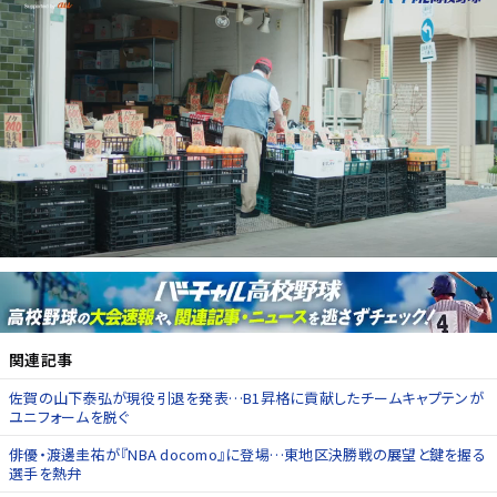
関連記事
佐賀の山下泰弘が現役引退を発表…B1昇格に貢献したチームキャプテンが
ユニフォームを脱ぐ
俳優・渡邊圭祐が『NBA docomo』に登場…東地区決勝戦の展望と鍵を握る
選手を熱弁