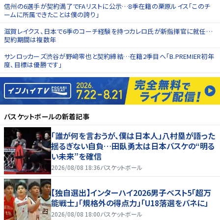
信州の6選手が契約満了でFAリストに公示…8季在籍の栗原ルイス「このチ
ームに所属できたことは僕の誇り」
滋賀レイクス、日本で6季のコーチ経験を持つカレロ氏が新指揮官に就任…
契約期間は複数年
サンロッカーズ渋谷が野﨑零也と契約締結…在籍2季目へ「B.PREMIER初年
度、目標は優勝です」
バスケットボール
の新着記事
「誰が何を言おうが、僕は日本人」八村塁が語った
揺るぎない自負…田臥勇太は日本バスケの“明る
い未来”を確信
2026/08/08 18:36
バスケットボール
【独自選出】インターハイ2026男子ベスト5「超万
能戦士」「規格外の得点力」「U18落選をバネに」
2026/08/08 18:00
バスケットボール