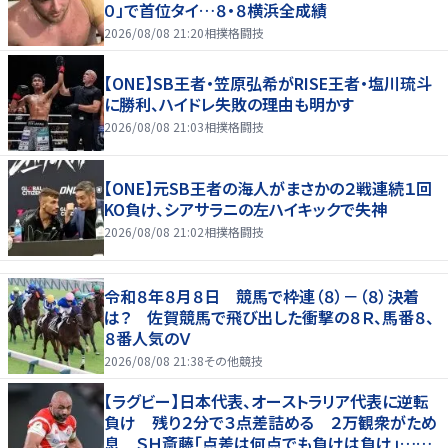
０」で首位タイ…８・８横浜全成績
2026/08/08 21:20
相撲格闘技
【ONE】SB王者・笠原弘希がRISE王者・塩川琉斗
に勝利、ハイドレ失敗の理由も明かす
2026/08/08 21:03
相撲格闘技
【ONE】元SB王者の海人がまさかの２戦連続１回
KO負け、シアサラニの左ハイキックで失神
2026/08/08 21:02
相撲格闘技
令和８年８月８日 競馬で枠連（８）－（８）決着
は？ 佐賀競馬で飛び出した衝撃の８Ｒ、馬番８、
８番人気のＶ
2026/08/08 21:38
その他競技
【ラグビー】日本代表、オーストラリア代表に逆転
負け 残り２分で３点差詰める ２万観衆がため
息 ＳＨ斎藤「点差は何点でも負けは負け」…前