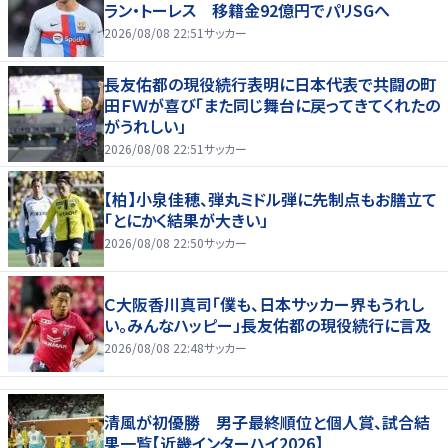
ラン・トーレス 移籍金92億円でパリSGへ
2026/08/08 22:51
サッカー
長友佑都の現役続行表明に日本代表で共闘の町
田ＦＷが喜び「また同じ舞台に戻ってきてくれたの
がうれしい」
2026/08/08 22:51
サッカー
【柏】小泉佳穂、弾丸ミドル弾に先制点もお膳立て
「とにかく結果が大きい」
2026/08/08 22:50
サッカー
Ｃ大阪香川真司「僕も、日本サッカー界もうれし
い。みんなハッピー」長友佑都の現役続行に言及
2026/08/08 22:48
サッカー
清風が初優勝 男子最終順位と個人賞、試合結
果一覧【近畿インターハイ2026】