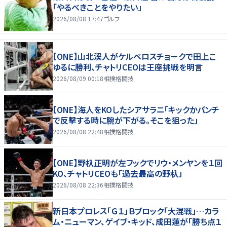
「やるべきことをやりたい」
2026/08/08 17:47
ゴルフ
【ONE】山北渓人がケルベロスチョークで田上こ
ゆるに勝利、チャトリCEOは王座挑戦を明言
2026/08/09 00:18
相撲格闘技
【ONE】海人をKOしたシアサラニ「キックかパンチ
で反撃する時に腕が下がる。そこを狙った」
2026/08/08 22:48
相撲格闘技
【ONE】野杁正明が左フックでリウ・メンヤンを１回
KO、チャトリCEOも「過去最高の野杁」
2026/08/08 22:36
相撲格闘技
新日本プロレス「Ｇ１」Ｂブロック「大混戦」…カラ
ム・ニューマン、ゲイブ・キッド、成田蓮が「勝ち点１