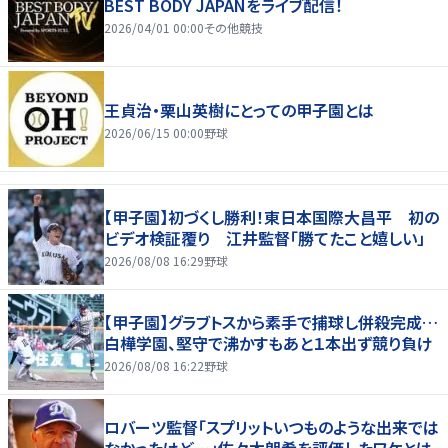
BEST BODY JAPANをライブ配信！
2026/04/01 00:00
その他競技
王貞治・栗山英樹にとっての甲子園とは
2026/06/15 00:00
野球
【甲子園】初づくし勝利！東日本国際大昌平 初の
ビデオ検証覆り 江井監督「勝てたこと嬉しい」
2026/08/08 16:29
野球
【甲子園】グラブトスから素手で捕球し併殺完成…
白樺学園、堅守で沸かすもあと１本出ず競り負け
2026/08/08 16:22
野球
ロバーツ監督「スプリットいつものような出来では