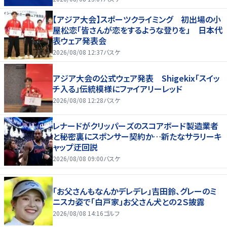
【アジア大会】スポーツクライミング 初出場の小
屋松恋「皆さんが恋をするような登りを」 日本代
表ウェア発表会
2026/08/08 12:37
バスケ
アジア大会の公式ウェア発表 Shigekix「スイッ
チ入る」伝統模様にファイアリーレッド
2026/08/08 12:28
バスケ
レナードがクリッパーズのスコアボード製造業者
と秘密裏にスポンサー契約か‬…新たなサラリーキ
ャップ迂回説
2026/08/08 09:00
バスケ
「お父さんもなんかデレデレ」吉田鈴、グレーのミ
ニスカ姿で「白戸家」お父さん犬との２Ｓ披露
2026/08/08 14:16
ゴルフ