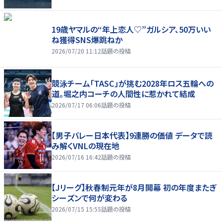
19歳ヤマルの“年上恋人♡”ガルシア、50万いい
ね獲得SNS爆跳ねか
2026/07/20 11:12
話題の投稿
競泳チーム「TASC」が挑む2028年ロス五輪への
道。堀之内コーチの人間性に惹かれて結成
2026/07/17 06:06
話題の投稿
【男子バレー日本代表】9連勝の価値 データで読
み解くVNLの現在地
2026/07/16 16:42
話題の投稿
【Jリーグ】秋春制元年が8月開幕 初の年度またぎ
シーズンで何が変わる
2026/07/15 15:55
話題の投稿