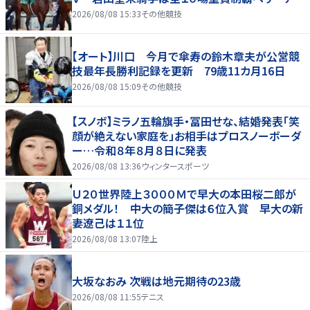
2026/08/08 15:33
その他競技
【オート】川口 今月で傘寿の鈴木章夫が公営競
技最年長勝利記録を更新 79歳11カ月16日
2026/08/08 15:09
その他競技
【スノボ】ミラノ五輪旗手・冨田せな、結婚発表「笑
顔が絶えない家庭を」お相手はプロスノーボーダ
ー…令和８年８月８日に発表
2026/08/08 13:36
ウィンタースポーツ
Ｕ２０世界陸上３０００Ｍで早大の本田桜二郎が
銅メダル！ 中大の簡子傑は６位入賞 早大の新
妻遼己は１１位
2026/08/08 13:07
陸上
大坂なおみ 次戦は地元期待の23歳
2026/08/08 11:55
テニス