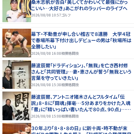
桑木志帆が告白「美しくてかわいくて最強にかっ
こいい…大好き」あこがれのラッパーのライブへ
2026/08/08 10:57
ゴルフ
幕下・不動豊が申し合い稽古で８連勝 大学４冠
で春場所幕下付け出しデビューの男は「秋場所は
全勝したい」
2026/08/08 16:08
相撲格闘技
藤波辰爾「ドラディション」、「無我」を亡き西村修
さんと「共同管理」…妻・恵さんが誓う「無我という
言葉を守っていきたい」
2026/08/08 15:38
相撲格闘技
藤波辰爾、アントニオ猪木さんとフルタイム「伝
説」８・８に「闘魂」揮毫…５分あまりをかけた入魂
「書」に「精いっぱい書いたんで８０点、９０点」…
「人間・藤波辰爾展」開催
2026/08/08 15:08
相撲格闘技
３０年ぶり「８・８・８の日」 に新十両・時不動が末