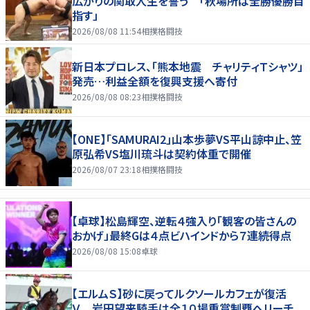
広がりの関取人生を誓う 「秋場所は全勝優勝目
指す」
2026/08/08 11:54
相撲格闘技
新日本プロレス、「熊本地震 チャリティＴシャツ」
発売…利益全額を復興支援へ寄付
2026/08/08 08:23
相撲格闘技
【ONE】「SAMURAI2」山本歩夢VS平山諒中止、笠
原弘希VS塩川琉斗は契約体重で開催
2026/08/07 23:18
相撲格闘技
【卓球】松島輝空、逆転４強入り「観客の皆さんの
おかげ」最終Gは４点ビハインドから７連続得点
2026/08/08 15:08
卓球
【エルムＳ】砂に戻ってルクソールカフェが復活
Ｖ 岩田望来騎手は全１０場重賞制覇へリーチ