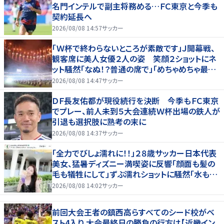
名門インテルで副主将務める…ＦＣ東京と今季も
契約延長へ
2026/08/08 14:57
サッカー
「Ｗ杯で終わらないところが素敵です」Ｊ開幕戦、
観客席に美人女優２人の姿 笑顔２ショットにネ
ット騒然「なぬ！？普通の席で」「めちゃめちゃ最上
級に可愛すぎ」
2026/08/08 14:47
サッカー
ＤＦ長友佑都が現役続行を決断 今季もＦＣ東京
でプレー、前人未到５大会連続Ｗ杯出場の鉄人が
引退も選択肢に熟考の末に
2026/08/08 14:37
サッカー
「全力でびしょ濡れに！！」２８歳サッカー日本代表
美女、猛暑ディズニー満喫姿に反響「顔面も髪の
毛も犠牲にして」ずぶ濡れショットに騒然「水も滴
る」「女優さんかと」
2026/08/08 14:02
サッカー
前回大会王者の鎮西高らすべてのシード校がベ
スト4入り 大会最終日の勝負の行方は【近畿イン