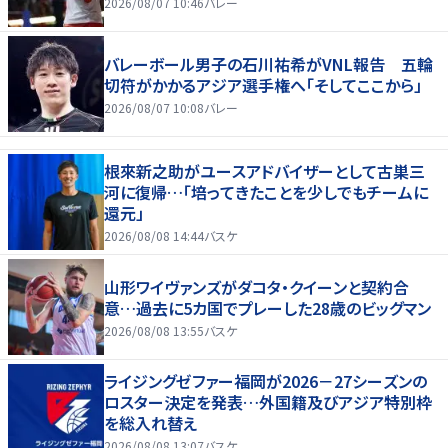
2026/08/07 10:46
バレー
バレーボール男子の石川祐希がVNL報告 五輪
切符がかかるアジア選手権へ「そしてここから」
2026/08/07 10:08
バレー
根來新之助がユースアドバイザーとして古巣三
河に復帰…「培ってきたことを少しでもチームに
還元」
2026/08/08 14:44
バスケ
山形ワイヴァンズがダコタ・クイーンと契約合
意…過去に5カ国でプレーした28歳のビッグマン
2026/08/08 13:55
バスケ
ライジングゼファー福岡が2026－27シーズンの
ロスター決定を発表…外国籍及びアジア特別枠
を総入れ替え
2026/08/08 13:07
バスケ