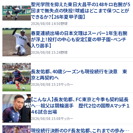
聖光学院を抑えた東日大昌平の148キロ右腕が5
回まで無失点の快投！球威はどこまで保つことが
できるか？【26年夏甲子園】
2026/08/08 14:50
野球
春夏連続出場の日本文理はスーパー1年生右腕
が浮上！投打の中心も安定【夏の甲子園・ベンチ
入り選手】
2026/08/08 15:24
野球
長友佑都、40歳シーズンも現役続行を決意 東
京と再契約へ
2026/08/08 15:19
サッカー
【こんな人】長友佑都、ＦＣ東京と今季も契約延長
へ…祖父は競輪選手 歴代２位の国際Ａマッチ１
４６試合出場
2026/08/08 15:08
サッカー
現役続行決断のＤＦ長友佑都、これまでの歩み…