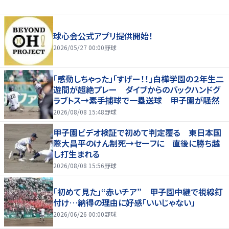
球心会公式アプリ提供開始！
2026/05/27 00:00
野球
「感動しちゃった」「すげー！！」白樺学園の２年生二
遊間が超絶プレー ダイブからのバックハンドグ
ラブトス→素手捕球で一塁送球 甲子園が騒然
2026/08/08 15:48
野球
甲子園ビデオ検証で初めて判定覆る 東日本国
際大昌平のけん制死→セーフに 直後に勝ち越
し打生まれる
2026/08/08 15:56
野球
「初めて見た」“赤いチア” 甲子園中継で視線釘
付け…納得の理由に好感「いいじゃない」
2026/06/26 00:00
野球