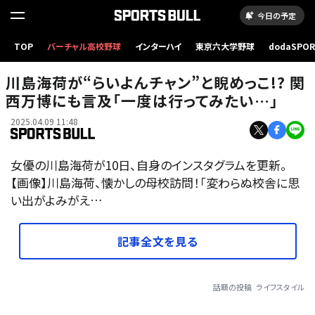
今日の予定
TOP
バーチャル高校野球
インターハイ
東京六大学野球
dodaSPO
（新しいタブ
川島海荷が“らいよんチャン”と睨めっこ!? 関
西万博にも言及「一度は行ってみたい…」
2025.04.09 11:48
女優の川島海荷が10日、自身のインスタグラムを更新。
【画像】川島海荷、懐かしの母校訪問！「変わらぬ校舎に思
い出がよみがえ…
記事全文を見る
話題の投稿
ライフスタイル