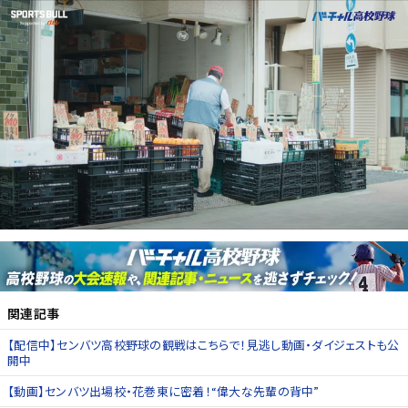
関連記事
【配信中】センバツ高校野球の観戦はこちらで！見逃し動画・ダイジェストも公
開中
【動画】センバツ出場校・花巻東に密着！“偉大な先輩の背中”