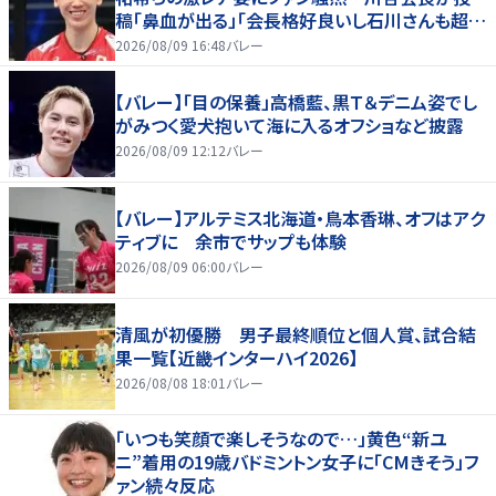
稿「鼻血が出る」「会長格好良いし石川さんも超格
好いい」
2026/08/09 16:48
バレー
【バレー】「目の保養」高橋藍、黒Ｔ＆デニム姿でし
がみつく愛犬抱いて海に入るオフショなど披露
2026/08/09 12:12
バレー
【バレー】アルテミス北海道・鳥本香琳、オフはアク
ティブに 余市でサップも体験
2026/08/09 06:00
バレー
清風が初優勝 男子最終順位と個人賞、試合結
果一覧【近畿インターハイ2026】
2026/08/08 18:01
バレー
「いつも笑顔で楽しそうなので…」黄色“新ユ
ニ”着用の19歳バドミントン女子に「CMきそう」フ
ァン続々反応