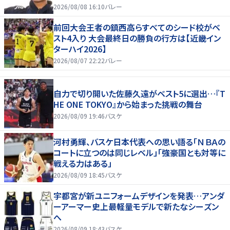
2026/08/08 16:10
バレー
前回大会王者の鎮西高らすべてのシード校がベ
スト4入り 大会最終日の勝負の行方は【近畿イン
ターハイ2026】
2026/08/07 22:22
バレー
自力で切り開いた佐藤久遠がベスト5に選出…『T
HE ONE TOKYO』から始まった挑戦の舞台
2026/08/09 19:46
バスケ
河村勇輝、バスケ日本代表への思い語る「ＮＢＡの
コートに立つのは同じレベル」「強豪国とも対等に
戦える力はある」
2026/08/09 18:45
バスケ
宇都宮が新ユニフォームデザインを発表…アンダ
ーアーマー史上最軽量モデルで新たなシーズン
へ
2026/08/09 18:43
バスケ