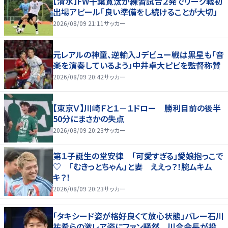
【清水】FW千葉寛汰が練習試合２発でリーグ戦初
出場アピール「良い準備をし続けることが大切」
2026/08/09 21:11
サッカー
元レアルの神童、逆輸入Ｊデビュー戦は黒星も「音
楽を演奏しているよう」中井卓大ピピを監督称賛
2026/08/09 20:42
サッカー
【東京Ｖ】川崎Ｆと１－１ドロー 勝利目前の後半
50分にまさかの失点
2026/08/09 20:23
サッカー
第１子誕生の堂安律 「可愛すぎる」愛娘抱っこで
♡ 「むきっとちゃん」と妻 ええっ？！腕ムキム
キ？！
2026/08/09 20:23
サッカー
「タキシード姿が格好良くて放心状態」バレー石川
祐希らの激レア姿にファン騒然 川合会長が投