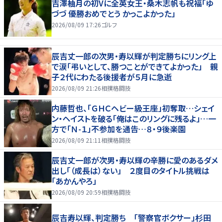
吉澤柚月の初Vに全英女王・桑木志帆も祝福「ゆ
づづ 優勝おめでとう かっこよかった」
2026/08/09 17:26
ゴルフ
辰吉丈一郎の次男・寿以輝が判定勝ちにリング上
で涙「弔いとして、勝つことができてよかった」 親
子２代にわたる後援者が５月に急逝
2026/08/09 21:26
相撲格闘技
内藤哲也、「ＧＨＣヘビー級王座」初奪取…シェイ
ン・ヘイストを破る「俺はこのリングに残るよ」…一
方で「Ｎ-１」不参加を通告…８・９後楽園
2026/08/09 21:11
相撲格闘技
辰吉丈一郎が次男・寿以輝の辛勝に愛のあるダメ
出し「（成長は）ない」 ２度目のタイトル挑戦は
「あかんやろ」
2026/08/09 20:59
相撲格闘技
辰吉寿以輝、判定勝ち 「警察官ボクサー」杉田