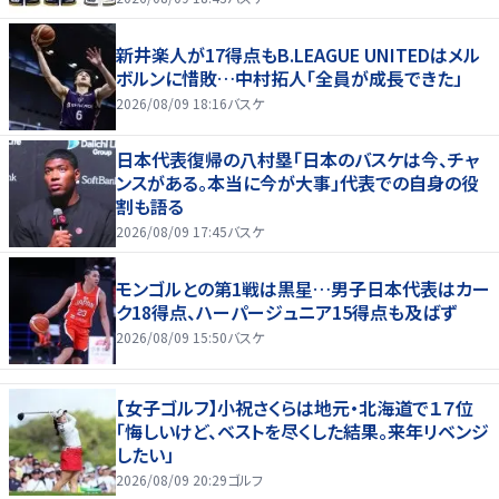
新井楽人が17得点もB.LEAGUE UNITEDはメル
ボルンに惜敗…中村拓人「全員が成長できた」
2026/08/09 18:16
バスケ
日本代表復帰の八村塁「日本のバスケは今、チャ
ンスがある。本当に今が大事」代表での自身の役
割も語る
2026/08/09 17:45
バスケ
モンゴルとの第1戦は黒星…男子日本代表はカー
ク18得点、ハーパージュニア15得点も及ばず
2026/08/09 15:50
バスケ
【女子ゴルフ】小祝さくらは地元・北海道で１７位
「悔しいけど、ベストを尽くした結果。来年リベンジ
したい」
2026/08/09 20:29
ゴルフ