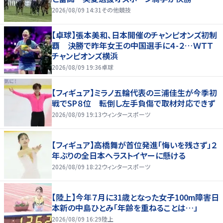
2026/08/09 14:31
その他競技
【卓球】張本美和、日本開催のチャンピオンズ初制
覇 決勝で昨年女王の中国選手に４-２…ＷＴＴ
チャンピオンズ横浜
2026/08/09 19:36
卓球
【フィギュア】ミラノ五輪代表の三浦佳生が今季初
戦でSP８位 転倒し左手負傷で取材対応できず
2026/08/09 19:13
ウィンタースポーツ
【フィギュア】高橋舞が首位発進「悔いを残さず」２
年ぶりの全日本へラストイヤーに懸ける
2026/08/09 18:22
ウィンタースポーツ
【陸上】今年７月に31歳となった女子100m障害日
本新の中島ひとみ「年齢を重ねることは…」
2026/08/09 16:29
陸上