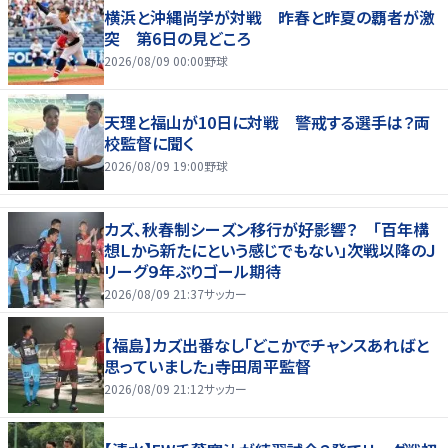
横浜と沖縄尚学が対戦 昨春と昨夏の覇者が激
突 第6日の見どころ
2026/08/09 00:00
野球
天理と福山が10日に対戦 警戒する選手は？両
校監督に聞く
2026/08/09 19:00
野球
カズ、秋春制シーズン移行が好影響？ 「百年構
想Ｌから新たにという感じでもない」次戦以降のＪ
リーグ９年ぶりゴール期待
2026/08/09 21:37
サッカー
【福島】カズ出番なし「どこかでチャンスあればと
思っていました」寺田周平監督
2026/08/09 21:12
サッカー