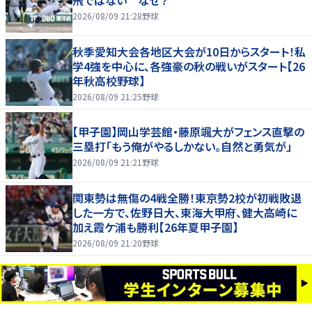
飛ではない なぜ？
2026/08/09 21:28
野球
秋季愛知大会各地区大会が10日からスタート！私
学4強を中心に、各強豪の秋の戦いがスタート【26
年秋高校野球】
2026/08/09 21:25
野球
【甲子園】岡山学芸館・藤原颯大がフェンス直撃の
三塁打「もう俺がやるしかない。自然と勇気が」
2026/08/09 21:21
野球
関東勢は無傷の4戦全勝！東京勢2校が初戦敗退
した一方で、佐野日大、東海大甲府、健大高崎に
加え霞ケ浦も勝利【26年夏甲子園】
2026/08/09 21:20
野球