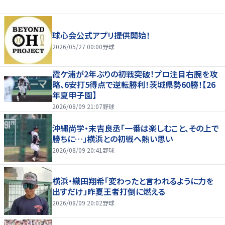
球心会公式アプリ提供開始！
2026/05/27 00:00
野球
霞ケ浦が2年ぶりの初戦突破！プロ注目右腕を攻
略、6安打5得点で逆転勝利！茨城県勢60勝！【26
年夏甲子園】
2026/08/09 21:07
野球
沖縄尚学・末吉良丞「一番は楽しむこと、その上で
勝ちに…」横浜との初戦へ熱い思い
2026/08/09 20:41
野球
横浜・織田翔希「変わったと言われるように力を
出すだけ」昨夏王者打倒に燃える
2026/08/09 20:02
野球