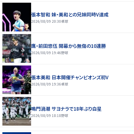
張本智和 妹・美和との兄妹同時V達成
2026/08/09 20:30
卓球
鷹・前田悠伍 開幕から無傷の10連勝
2026/08/09 19:46
野球
張本美和 日本開催チャンピオンズ初V
2026/08/09 19:36
卓球
鳴門渦潮 サヨナラで18年ぶり白星
2026/08/09 18:18
野球