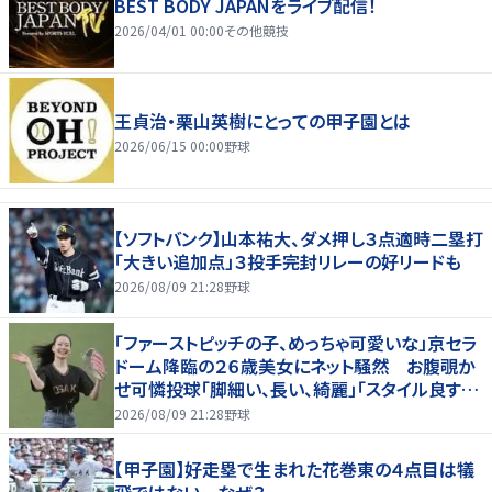
BEST BODY JAPANをライブ配信！
2026/04/01 00:00
その他競技
王貞治・栗山英樹にとっての甲子園とは
2026/06/15 00:00
野球
【ソフトバンク】山本祐大、ダメ押し３点適時二塁打
「大きい追加点」３投手完封リレーの好リードも
2026/08/09 21:28
野球
「ファーストピッチの子、めっちゃ可愛いな」京セラ
ドーム降臨の２６歳美女にネット騒然 お腹覗か
せ可憐投球「脚細い、長い、綺麗」「スタイル良すぎ
だろ」
2026/08/09 21:28
野球
【甲子園】好走塁で生まれた花巻東の４点目は犠