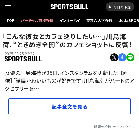
今日の予定
TOP
バーチャル高校野球
インターハイ
東京六大学野球
dodaSPO
（新しいタブ
「こんな彼女とカフェ巡りしたい…」川島海
荷、“ときめき全開”のカフェショットに反響！
2025.03.25 22:22
女優の川島海荷が25日、インスタグラムを更新した。【画
像】「結局かわいいものが好きです」川島海荷がハートのア
クセサリーを…
記事全文を見る
話題の投稿
ライフスタイル