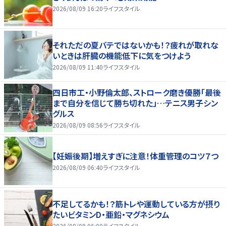
2026/08/09 16:20
ライフスタイル
それただの夏バテではないかも！？疲れが取れな
いときは肝臓の機能低下に気をつけよう
2026/08/09 11:40
ライフスタイル
四日市工・小野倫太郎、ストローク磨き優勝「最後
まで自分を信じて勝ち切れた」…テニス男子シン
グルス
2026/08/09 08:56
ライフスタイル
【妊娠後期】増えすぎに注意！体重管理のコツ７つ
2026/08/09 06:40
ライフスタイル
不足してるかも！？筋トレや運動している方が摂り
たいビタミンD・亜鉛・マグネシウム
2026/08/09 06:00
ライフスタイル