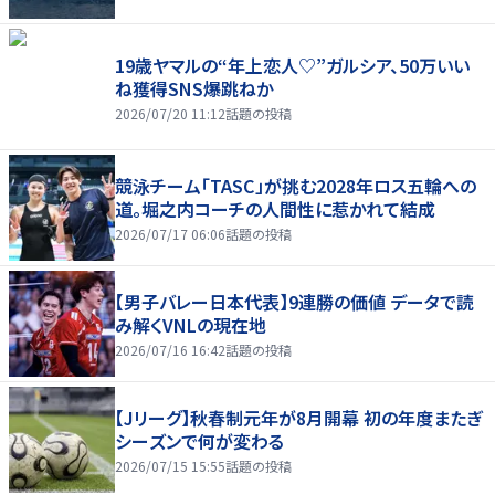
19歳ヤマルの“年上恋人♡”ガルシア、50万いい
ね獲得SNS爆跳ねか
2026/07/20 11:12
話題の投稿
競泳チーム「TASC」が挑む2028年ロス五輪への
道。堀之内コーチの人間性に惹かれて結成
2026/07/17 06:06
話題の投稿
【男子バレー日本代表】9連勝の価値 データで読
み解くVNLの現在地
2026/07/16 16:42
話題の投稿
【Jリーグ】秋春制元年が8月開幕 初の年度またぎ
シーズンで何が変わる
2026/07/15 15:55
話題の投稿