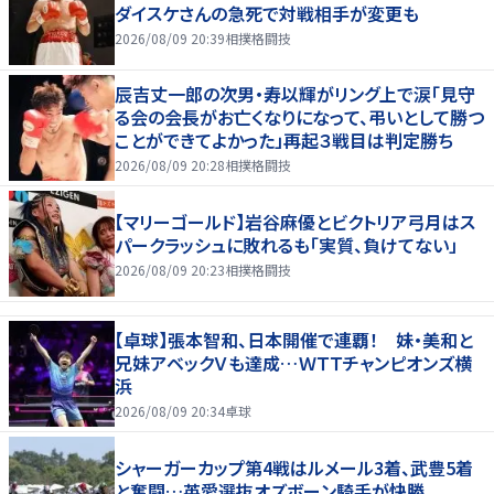
ダイスケさんの急死で対戦相手が変更も
2026/08/09 20:39
相撲格闘技
辰吉丈一郎の次男・寿以輝がリング上で涙「見守
る会の会長がお亡くなりになって、弔いとして勝つ
ことができてよかった」再起３戦目は判定勝ち
2026/08/09 20:28
相撲格闘技
【マリーゴールド】岩谷麻優とビクトリア弓月はス
パークラッシュに敗れるも「実質、負けてない」
2026/08/09 20:23
相撲格闘技
【卓球】張本智和、日本開催で連覇！ 妹・美和と
兄妹アベックＶも達成…ＷＴＴチャンピオンズ横
浜
2026/08/09 20:34
卓球
シャーガーカップ第4戦はルメール3着、武豊5着
と奮闘…英愛選抜オズボーン騎手が快勝