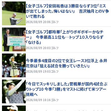
【女子ゴルフ】安田祐香は３勝目ならず３位「ミス
が出てしまった。悔いはない」 吉沢柚月とのＶ争
いで敗れる
2026/08/09 20:06
ゴルフ
【女子ゴルフ】都玲華「上がりボギボギーかなチ
ー」 今季最高１１位も…トップ１０入りならず
「なける」
2026/08/09 20:03
ゴルフ
今季最多4度目の2位で女王レース3位浮上 永井
花奈は「狙える試合を勝っていきたい」
2026/08/09 19:03
ゴルフ
「今日でスッキリしました」菅楓華が国内4試合ぶ
りトップ10 今季「3勝」をマストに掲げて米ツアー
挑戦へ
2026/08/09 18:16
ゴルフ