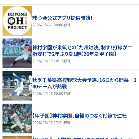
球心会公式アプリ提供開始！
2026/05/27 00:00
野球
神村学園が東筑との｢九州対決｣制す！打線が二
桁安打で2年ぶり夏1勝【26年夏甲子園】
2026/08/06 18:13
野球
秋季千葉県高校野球大会予選、16日から開幕 1
40チームが熱戦
2026/07/08 00:00
野球
【甲子園】神村学園、自慢のつなぐ打線で逆転
2026/08/06 17:21
野球