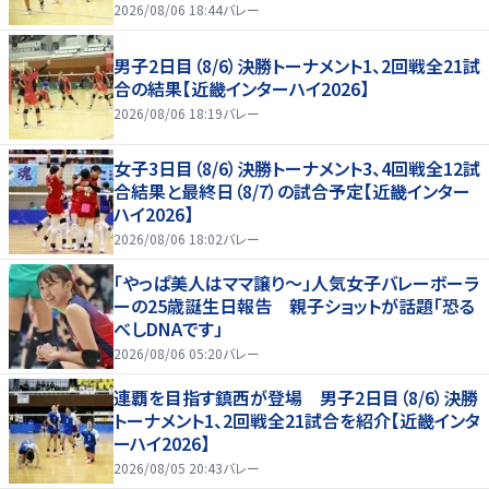
2026/08/06 18:44
バレー
男子2日目（8/6）決勝トーナメント1、2回戦全21試
合の結果【近畿インターハイ2026】
2026/08/06 18:19
バレー
女子3日目（8/6）決勝トーナメント3、4回戦全12試
合結果と最終日（8/7）の試合予定【近畿インター
ハイ2026】
2026/08/06 18:02
バレー
「やっぱ美人はママ譲り～」人気女子バレーボーラ
ーの25歳誕生日報告 親子ショットが話題「恐る
べしDNAです」
2026/08/06 05:20
バレー
連覇を目指す鎮西が登場 男子2日目（8/6）決勝
トーナメント1、2回戦全21試合を紹介【近畿インタ
ーハイ2026】
2026/08/05 20:43
バレー