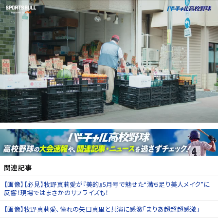
関連記事
【画像】【必見】牧野真莉愛が『美的』5月号で魅せた“満ち足り美人メイク”に
反響！現場ではまさかのサプライズも！
【画像】牧野真莉愛、憧れの矢口真里と共演に感激「まりあ超超超感激」