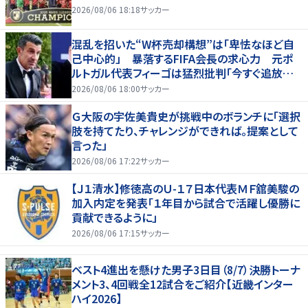
2026/08/06 18:18
サッカー
混乱を招いた“W杯売却構想”は「卑怯なほど自
己中心的」 暴落するFIFA会長の求心力 元ポ
ルトガル代表フィーゴは猛烈批判「今すぐ追放す
べきだ」
2026/08/06 18:00
サッカー
Ｇ大阪の宇佐美貴史が挑戦中のボランチに「選択
肢を持てたり、チャレンジができれば。提案として
言った」
2026/08/06 17:22
サッカー
【Ｊ１清水】修徳高のＵ-１７日本代表ＭＦ舘美駿の
加入内定を発表「１年目から試合で活躍し優勝に
貢献できるように」
2026/08/06 17:15
サッカー
ベスト4進出を懸けた男子3日目（8/7）決勝トーナ
メント3、4回戦全12試合をご紹介【近畿インター
ハイ2026】