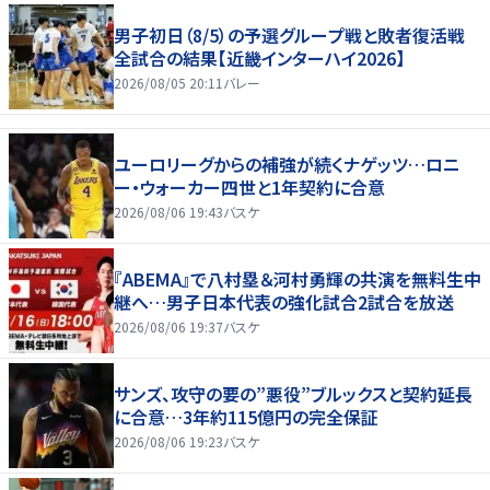
男子初日（8/5）の予選グループ戦と敗者復活戦
全試合の結果【近畿インターハイ2026】
2026/08/05 20:11
バレー
ユーロリーグからの補強が続くナゲッツ…ロニ
ー・ウォーカー四世と1年契約に合意
2026/08/06 19:43
バスケ
『ABEMA』で八村塁＆河村勇輝の共演を無料生中
継へ…男子日本代表の強化試合2試合を放送
2026/08/06 19:37
バスケ
サンズ、攻守の要の”悪役”ブルックスと契約延長
に合意…3年約115億円の完全保証
2026/08/06 19:23
バスケ