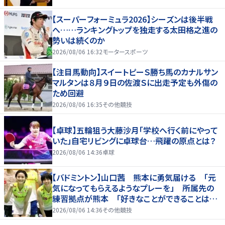
【スーパーフォーミュラ2026】シーズンは後半戦
へ……ランキングトップを独走する太田格之進の
勢いは続くのか
2026/08/06 16:32
モータースポーツ
【注目馬動向】スイートピーＳ勝ち馬のカナルサン
マルタンは８月９日の佐渡Ｓに出走予定も外傷の
ため回避
2026/08/06 16:35
その他競技
【卓球】五輪狙う大藤沙月「学校へ行く前にやって
いた」自宅リビングに卓球台…飛躍の原点とは？
2026/08/06 14:36
卓球
【バドミントン】山口茜 熊本に勇気届ける 「元
気になってもらえるようなプレーを」 所属先の
練習拠点が熊本 「好きなことができることは当
たり前じゃない」
2026/08/06 14:36
その他競技