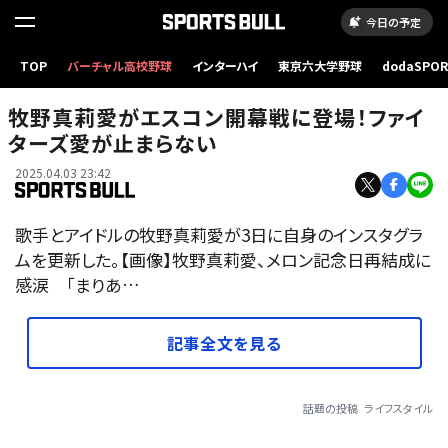
今日の予定
TOP
バーチャル高校野球
インターハイ
東京六大学野球
dodaSPO
（新しいタブ
牧野真莉愛がエスコン開幕戦に登場！ファイ
ターズ愛が止まらない
2025.04.03 23:42
歌手とアイドルの牧野真莉愛が3日に自身のインスタグラ
ムを更新した。【画像】牧野真莉愛、メロン記念日再結成に
感涙 「まりあ…
記事全文を見る
話題の投稿
ライフスタイル