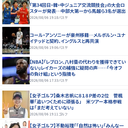
「第34回日・韓・中ジュニア交流競技会」の大会ロ
スターが発表…中部大第一から馬越ら3名が選出
2026/08/06 19:18
バスケ
コール・アンソニーが豪州移籍…メルボルン・ユナ
イテッドと契約、イングルスと再共演
2026/08/06 19:06
バスケ
【NBA】「レブロン、八村塁の代わりを獲得できてい
ない」レイカーズの補強に疑問の声……「今オフ
の負け組」という指摘も
2026/08/06 17:33
バスケ
【女子ゴルフ】桑木志帆に８１８Ｐ差の２位 菅楓
華「追いつくために頑張る」 米ツアー本格参戦
は「まだ考えていない」
2026/08/06 19:11
ゴルフ
【女子ゴルフ】不動裕理「「自然は怖い」「みんな一