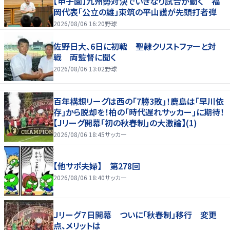
【甲子園】九州勢対決でいきなり試合が動く 福
岡代表「公立の雄」東筑の平山護が先頭打者弾
2026/08/06 16:20
野球
佐野日大、6日に初戦 聖隷クリストファーと対
戦 両監督に聞く
2026/08/06 13:02
野球
百年構想リーグは西の｢7勝3敗｣！鹿島は｢早川依
存｣から脱却を！柏の｢時代遅れサッカー｣に期待！
【Jリーグ開幕｢初の秋春制｣の大激論】(1)
2026/08/06 18:45
サッカー
【他サポ夫婦】 第278回
2026/08/06 18:40
サッカー
Ｊリーグ７日開幕 ついに「秋春制」移行 変更
点、メリットは