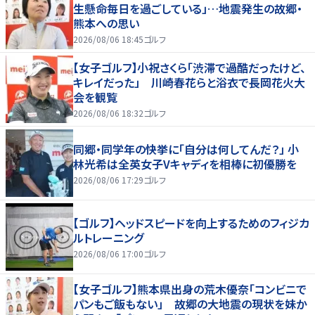
生懸命毎日を過ごしている」…地震発生の故郷・
熊本への思い
2026/08/06 18:45
ゴルフ
【女子ゴルフ】小祝さくら「渋滞で過酷だったけど、
キレイだった」 川崎春花らと浴衣で長岡花火大
会を観覧
2026/08/06 18:32
ゴルフ
同郷・同学年の快挙に「自分は何してんだ？」 小
林光希は全英女子Vキャディを相棒に初優勝を
2026/08/06 17:29
ゴルフ
【ゴルフ】ヘッドスピードを向上するためのフィジカ
ルトレーニング
2026/08/06 17:00
ゴルフ
【女子ゴルフ】熊本県出身の荒木優奈「コンビニで
パンもご飯もない」 故郷の大地震の現状を妹か