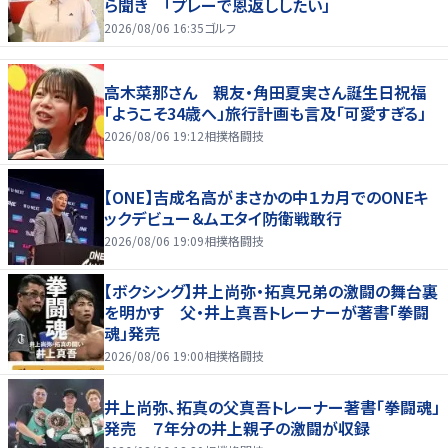
ら聞き 「プレーで恩返ししたい」
2026/08/06 16:35
ゴルフ
高木菜那さん 親友・角田夏実さん誕生日祝福
「ようこそ34歳へ」旅行計画も言及「可愛すぎる」
2026/08/06 19:12
相撲格闘技
【ONE】吉成名高がまさかの中１カ月でのONEキ
ックデビュー＆ムエタイ防衛戦敢行
2026/08/06 19:09
相撲格闘技
【ボクシング】井上尚弥・拓真兄弟の激闘の舞台裏
を明かす 父・井上真吾トレーナーが著書「拳闘
魂」発売
2026/08/06 19:00
相撲格闘技
井上尚弥、拓真の父真吾トレーナー著書「拳闘魂」
発売 ７年分の井上親子の激闘が収録