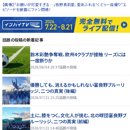
【画像】「お願いが可愛すぎる…」牧野真莉愛、愛あふれる“くどぅー自撮り”エ
ピソードを披露にファン悶絶！
話題の投稿
の新着記事
鈴木彩艶争奪戦、欧州4クラブが接触 リーズには
一度断りか
2026/08/04 20:37
話題の投稿
優勝しても、消えるかもしれない――富良野ブルーリ
ッジ、二つの真実（後編）
2026/07/21 15:25
話題の投稿
土に、膝をつく。文化人が挑む、北の球団――富良野ブ
ルーリッジ、二つの真実（前編）
2026/07/21 14:48
話題の投稿