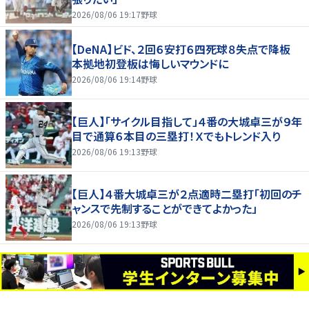
2026/08/06 19:17
野球
【DeNA】ビド、２回６安打６四死球８失点で降板
本拠地初登板は悔しいマウンドに
2026/08/06 19:14
野球
【巨人】「サイクル目指して」４番の大城卓三が９年
目で通算６本目の三塁打！Ｘでもトレンド入り
2026/08/06 19:13
野球
【巨人】４番大城卓三が２点適時二塁打「初回のチ
ャンスで先制することができてよかった」
2026/08/06 19:13
野球