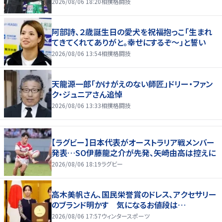
2026/08/06 18:20
相撲格闘技
阿部詩、２歳誕生日の愛犬を祝福抱っこ「生まれ
てきてくれてありがと。幸せにするぞ～」と誓い
2026/08/06 13:54
相撲格闘技
天龍源一郎「かけがえのない師匠」ドリー・ファン
ク・ジュニアさん追悼
2026/08/06 13:33
相撲格闘技
【ラグビー】日本代表がオーストラリア戦メンバー
発表…SO伊藤龍之介が先発、矢崎由高は控えに
2026/08/06 18:19
ラグビー
高木美帆さん、国民栄誉賞のドレス、アクセサリー
のブランド明かす 気になるお値段は…
2026/08/06 17:57
ウィンタースポーツ