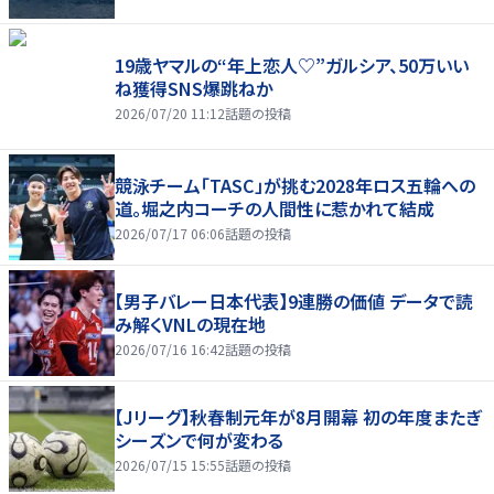
19歳ヤマルの“年上恋人♡”ガルシア、50万いい
ね獲得SNS爆跳ねか
2026/07/20 11:12
話題の投稿
競泳チーム「TASC」が挑む2028年ロス五輪への
道。堀之内コーチの人間性に惹かれて結成
2026/07/17 06:06
話題の投稿
【男子バレー日本代表】9連勝の価値 データで読
み解くVNLの現在地
2026/07/16 16:42
話題の投稿
【Jリーグ】秋春制元年が8月開幕 初の年度またぎ
シーズンで何が変わる
2026/07/15 15:55
話題の投稿