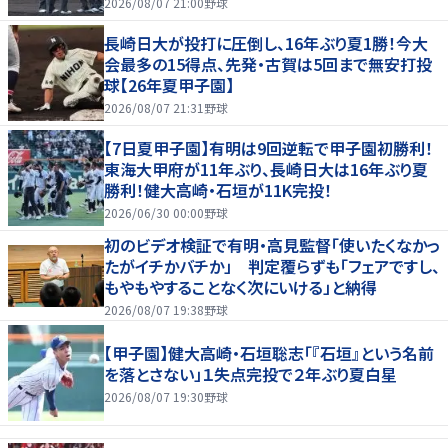
2026/08/07 21:00
野球
長崎日大が投打に圧倒し、16年ぶり夏1勝！今大
会最多の15得点、先発・古賀は5回まで無安打投
球【26年夏甲子園】
2026/08/07 21:31
野球
【7日夏甲子園】有明は9回逆転で甲子園初勝利！
東海大甲府が11年ぶり、長崎日大は16年ぶり夏
勝利！健大高崎・石垣が11K完投！
2026/06/30 00:00
野球
初のビデオ検証で有明・高見監督「使いたくなかっ
たがイチかバチか」 判定覆らずも「フェアですし、
もやもやすることなく次にいける」と納得
2026/08/07 19:38
野球
【甲子園】健大高崎・石垣聡志「『石垣』という名前
を落とさない」１失点完投で２年ぶり夏白星
2026/08/07 19:30
野球