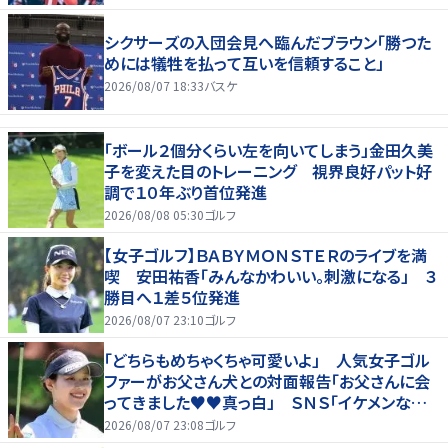
シクサーズの入団会見へ臨んだブラウン「勝つた
めには犠牲を払って互いを信頼すること」
2026/08/07 18:33
バスケ
「ボール２個分くらい左を向いてしまう」金田久美
子を変えた目のトレーニング 視界良好パット好
調で１０年ぶり首位発進
2026/08/08 05:30
ゴルフ
【女子ゴルフ】ＢＡＢＹＭＯＮＳＴＥＲのライブを満
喫 安田祐香「みんなかわいい。刺激になる」 ３
勝目へ１差５位発進
2026/08/07 23:10
ゴルフ
「どちらもめちゃくちゃ可愛いよ」 人気女子ゴル
ファーがお父さん犬との対面報告「お父さんに会
ってきました♥♥真っ白」 ＳＮＳ「イケメンなお
父さん」「白戸家入りするんですか？」
2026/08/07 23:08
ゴルフ