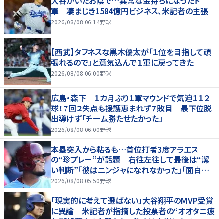
大谷がいたお陰で…異常な金持ちになったド
軍 凄まじき1584億円ビジネス、米記者の主張
2026/08/08 06:14
野球
【西武】タフネスな黒木優太が「１位を目指して頑
張れるので」と意気込んで１軍に戻ってきた
2026/08/08 06:00
野球
広島・森下 １カ月ぶり１軍マウンドで気迫１１２
球！７回２失点も援護恵まれず７敗目 最下位脱
出導けず「チーム勝たせたかった」
2026/08/08 06:00
野球
本塁突入から粘るも…首位打者3度アラエス
の“珍プレー”が話題 右往左往して最後は“潔
い判断”「彼はニンジャになれなかった」「面白すぎ
る」
2026/08/08 05:50
野球
「現実的に考えて選ばない」大谷翔平のMVP受賞
に異論 米記者が指摘した投票者の“オオタニ疲