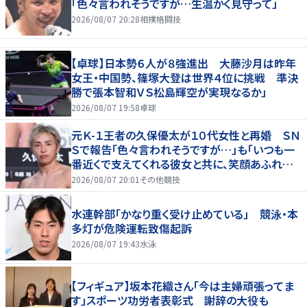
「色々言われそうですが…生温かく見守って」
2026/08/07 20:28
相撲格闘技
【卓球】日本勢６人が８強進出 大藤沙月は昨年
女王・中国勢、篠塚大登は世界４位に挑戦 準決
勝で張本智和ＶＳ松島輝空が実現なるか」
2026/08/07 19:58
卓球
元Ｋ-１王者の久保優太が１０代女性と再婚 ＳＮ
Ｓで報告「色々言われそうですが…」も「いつも一
番近くで支えてくれる彼女と共に、笑顔あふれる
家庭を築いていきたい」
2026/08/07 20:01
その他競技
水連幹部「かなり重く受け止めている」 競泳・本
多灯が危険運転致傷起訴
2026/08/07 19:43
水泳
【フィギュア】坂本花織さん「今は主婦頑張ってま
す」スポーツ功労者表彰式 謝辞の大役も