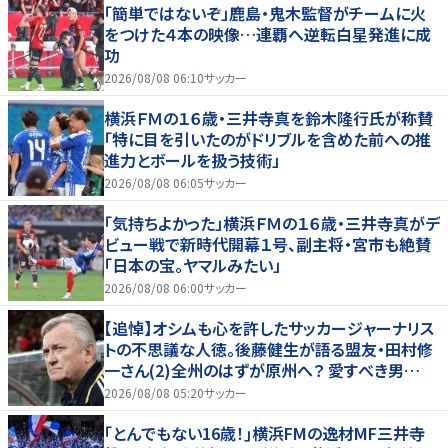
「簡単ではないぞ」鹿島・鬼木監督がチームに火
をつけた４本の映像…連覇へ逆転白星発進に成
功
2026/08/08 06:10
サッカー
横浜ＦＭの１６歳・三井寺真を鈴木隆行氏が称賛
「特に目を引いたのがドリブルを含めた前への推
進力とボールを扱う技術」
2026/08/08 06:05
サッカー
「気持ちよかった」横浜ＦＭの１６歳・三井寺真がデ
ビュー戦で新時代開幕１号、副主将・宮市も絶賛
「日本の宝。ヤマルみたい」
2026/08/08 06:00
サッカー
【追悼】オシムも心を許したサッカージャーナリス
トの不思議な人徳。後藤健生が語る盟友・田村修
一さん(2)全州のはずが原州へ？ 愛すべき男
の“大迷子”伝説
2026/08/08 05:20
サッカー
｢とんでもない16歳！｣横浜FMの逸材MF三井寺