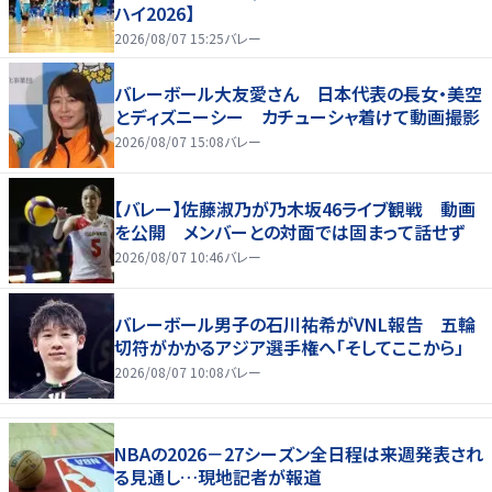
ハイ2026】
2026/08/07 15:25
バレー
バレーボール大友愛さん 日本代表の長女・美空
とディズニーシー カチューシャ着けて動画撮影
2026/08/07 15:08
バレー
【バレー】佐藤淑乃が乃木坂46ライブ観戦 動画
を公開 メンバーとの対面では固まって話せず
2026/08/07 10:46
バレー
バレーボール男子の石川祐希がVNL報告 五輪
切符がかかるアジア選手権へ「そしてここから」
2026/08/07 10:08
バレー
NBAの2026－27シーズン全日程は来週発表され
る見通し…現地記者が報道