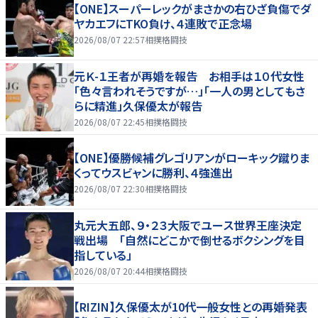
【ONE】スーパーレックがまさかの右ひざ負傷でダ
ヤカエフにTKO負け、４連敗で正念場
2026/08/07 22:57
相撲格闘技
元Ｋ-１王者が再婚を報告 お相手は１０代女性
「色々言われそうですが…」「一人の男としてもさ
らに精進」久保優太が報告
2026/08/07 22:45
相撲格闘技
【ONE】優勝候補グレゴリアンがローキック蹴りま
くってウスビャンに勝利、４強進出
2026/08/07 22:30
相撲格闘技
丸元大五郎、９・２３大阪でユース世界王座決定
戦出場 「自然にどこかで倒せるボクシングを目
指している」
2026/08/07 20:44
相撲格闘技
【RIZIN】久保優太が10代一般女性との再婚発表