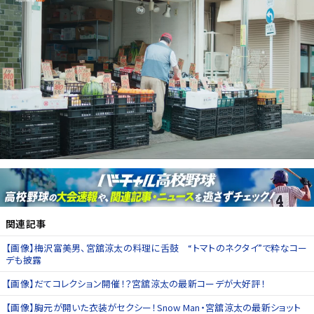
関連記事
【画像】梅沢富美男、宮舘涼太の料理に舌鼓 “トマトのネクタイ”で粋なコー
デも披露
【画像】だてコレクション開催！？宮舘涼太の最新コーデが大好評！
【画像】胸元が開いた衣装がセクシー！Snow Man・宮舘涼太の最新ショット