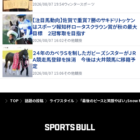
2026/08/07 19:54
ウィンタースポーツ
【注目馬動向】佐賀で重賞７勝のサキドリトッケン
はスポーツ報知杯ロータスクラウン賞が秋の最大
目標 ２冠奪取を目指す
2026/08/07 16:02
その他競技
２４年のカペラＳを制したガビーズシスターがＪＲ
Ａ競走馬登録を抹消 今後は大井競馬に移籍予
定
2026/08/07 15:06
その他競技
TOP
話題の投稿
ライフスタイル
「最後のピースと笑顔やばい」Snow