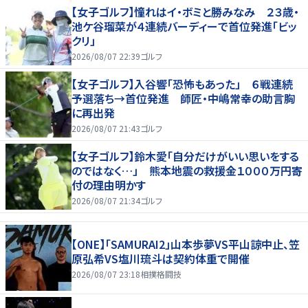
【女子ゴルフ】憧れはイ・ボミと勝みなみ ２３歳・
池ケ谷瑠菜が４連続バーディーで首位発進「ビッ
クリ」
2026/08/07 22:39
ゴルフ
【女子ゴルフ】入谷響「恐怖もあった」 ６戦連続
予選落ち→首位発進 師匠・中嶋常幸の助言胸
に再出発
2026/08/07 21:43
ゴルフ
【女子ゴルフ】鈴木愛「自分だけがいい思いをする
のではなく…」 熊本地震の救援金１０００万円寄
付の理由明かす
2026/08/07 21:34
ゴルフ
【ONE】「SAMURAI2」山本歩夢VS平山諒中止、笠
原弘希VS塩川琉斗は契約体重で開催
2026/08/07 23:18
相撲格闘技