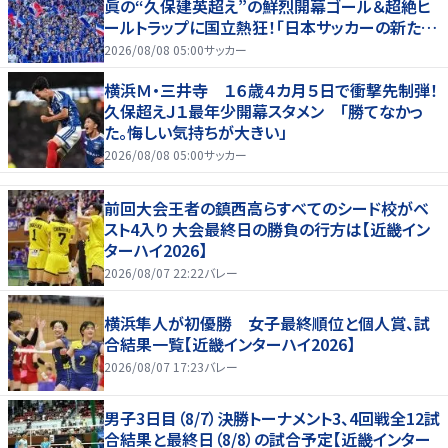
眞の“久保建英超え”の鮮烈開幕ゴール＆超絶ヒ
ールトラップに国立熱狂！｢日本サッカーの新たな
スターが誕生した｣
2026/08/08 05:00
サッカー
横浜Ｍ・三井寺 １６歳４カ月５日で衝撃先制弾！
久保超えＪ１最年少開幕スタメン 「勝てなかっ
た。悔しい気持ちが大きい」
2026/08/08 05:00
サッカー
前回大会王者の鎮西高らすべてのシード校がベ
スト4入り 大会最終日の勝負の行方は【近畿イン
ターハイ2026】
2026/08/07 22:22
バレー
横浜隼人が初優勝 女子最終順位と個人賞、試
合結果一覧【近畿インターハイ2026】
2026/08/07 17:23
バレー
男子3日目（8/7）決勝トーナメント3、4回戦全12試
合結果と最終日（8/8）の試合予定【近畿インター