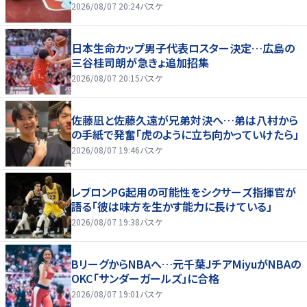
2026/08/07 20:24
バスケ
日本生命カップ男子代表ロスター決定…広島の
三谷桂司朗が急きょ追加招集
2026/08/07 20:15
バスケ
佐藤凪と佐藤久遠が兄弟対決へ…弟は八村から
の手紙で発奮「虎のように立ち向かっていけたら」
2026/08/07 19:46
バスケ
レブロンPG起用の可能性をシクサーズ指揮官が
語る「彼は味方を生かす能力に長けている」
2026/08/07 19:38
バスケ
BリーグからNBAへ…元千葉JチアMiyuがNBAの
OKC「サンダーガールズ」に合格
2026/08/07 19:01
バスケ