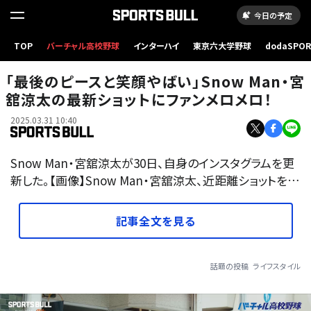
今日の予定
TOP
バーチャル高校野球
インターハイ
東京六大学野球
dodaSPO
（新しいタブ
「最後のピースと笑顔やばい」Snow Man・宮
舘涼太の最新ショットにファンメロメロ！
2025.03.31 10:40
Snow Man・宮舘涼太が30日、自身のインスタグラムを更
新した。【画像】Snow Man・宮舘涼太、近距離ショットを…
記事全文を見る
話題の投稿
ライフスタイル