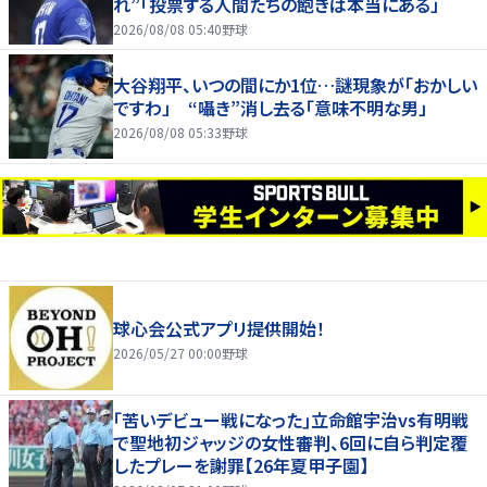
れ”「投票する人間たちの飽きは本当にある」
2026/08/08 05:40
野球
大谷翔平、いつの間にか1位…謎現象が「おかしい
ですわ」 “囁き”消し去る「意味不明な男」
2026/08/08 05:33
野球
球心会公式アプリ提供開始！
2026/05/27 00:00
野球
｢苦いデビュー戦になった｣立命館宇治vs有明戦
で聖地初ジャッジの女性審判、6回に自ら判定覆
したプレーを謝罪【26年夏甲子園】