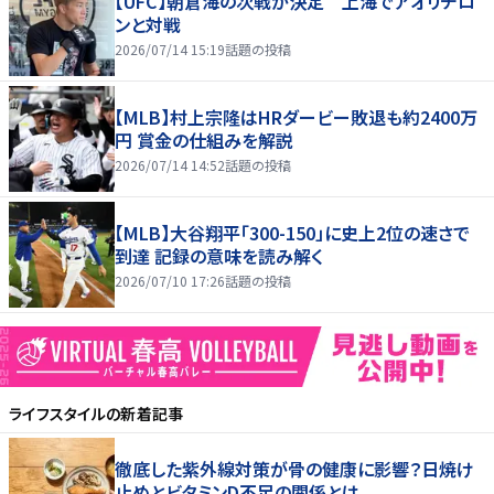
【UFC】朝倉海の次戦が決定 上海でアオリチロ
ンと対戦
2026/07/14 15:19
話題の投稿
【MLB】村上宗隆はHRダービー敗退も約2400万
円 賞金の仕組みを解説
2026/07/14 14:52
話題の投稿
【MLB】大谷翔平「300-150」に史上2位の速さで
到達 記録の意味を読み解く
2026/07/10 17:26
話題の投稿
ライフスタイル
の新着記事
徹底した紫外線対策が骨の健康に影響？日焼け
止めとビタミンD不足の関係とは