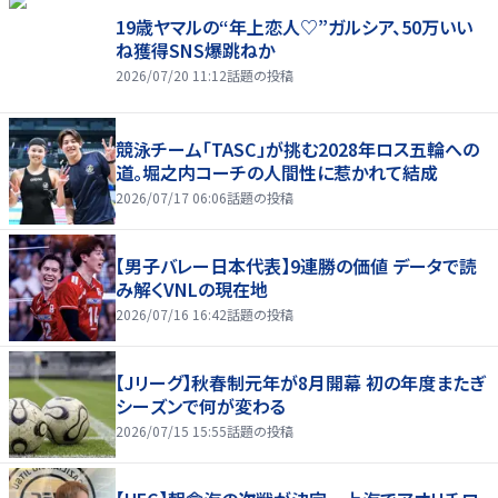
19歳ヤマルの“年上恋人♡”ガルシア、50万いい
ね獲得SNS爆跳ねか
2026/07/20 11:12
話題の投稿
競泳チーム「TASC」が挑む2028年ロス五輪への
道。堀之内コーチの人間性に惹かれて結成
2026/07/17 06:06
話題の投稿
【男子バレー日本代表】9連勝の価値 データで読
み解くVNLの現在地
2026/07/16 16:42
話題の投稿
【Jリーグ】秋春制元年が8月開幕 初の年度またぎ
シーズンで何が変わる
2026/07/15 15:55
話題の投稿