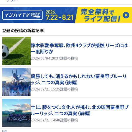
話題の投稿
の新着記事
鈴木彩艶争奪戦、欧州4クラブが接触 リーズには
一度断りか
2026/08/04 20:37
話題の投稿
優勝しても、消えるかもしれない――富良野ブルーリ
ッジ、二つの真実（後編）
2026/07/21 15:25
話題の投稿
土に、膝をつく。文化人が挑む、北の球団――富良野ブ
ルーリッジ、二つの真実（前編）
2026/07/21 14:48
話題の投稿