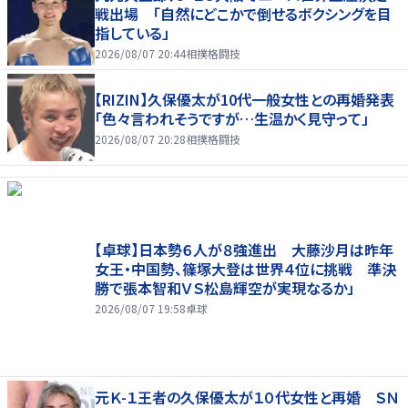
戦出場 「自然にどこかで倒せるボクシングを目
指している」
2026/08/07 20:44
相撲格闘技
【RIZIN】久保優太が10代一般女性との再婚発表
「色々言われそうですが…生温かく見守って」
2026/08/07 20:28
相撲格闘技
【卓球】日本勢６人が８強進出 大藤沙月は昨年
女王・中国勢、篠塚大登は世界４位に挑戦 準決
勝で張本智和ＶＳ松島輝空が実現なるか」
2026/08/07 19:58
卓球
元Ｋ-１王者の久保優太が１０代女性と再婚 ＳＮ