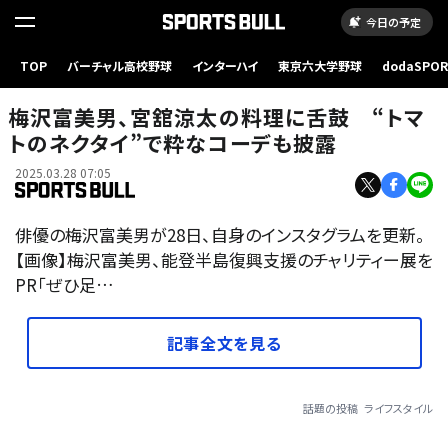
今日の予定
TOP
バーチャル高校野球
インターハイ
東京六大学野球
dodaSPO
（新しいタブ
梅沢富美男、宮舘涼太の料理に舌鼓 “トマ
トのネクタイ”で粋なコーデも披露
2025.03.28 07:05
俳優の梅沢富美男が28日、自身のインスタグラムを更新。
【画像】梅沢富美男、能登半島復興支援のチャリティー展を
PR「ぜひ足…
記事全文を見る
話題の投稿
ライフスタイル