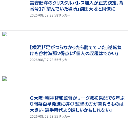
冨安健洋のクリスタルパレス加入が正式決定、背
番号17「望んでいた場所」鎌田大地と同僚に
2026/08/07 23:58
サッカー
【横浜】「足がつらなかったら勝てていた」逆転負
けも谷村海那２得点に「個人の収穫はでかい」
2026/08/07 23:55
サッカー
Ｇ大阪・明神智和監督がリーグ戦初采配で６年ぶ
り開幕白星発進に導く「監督の方が背負うものは
大きい。選手時代より嬉しいかもしれない」
2026/08/07 23:55
サッカー