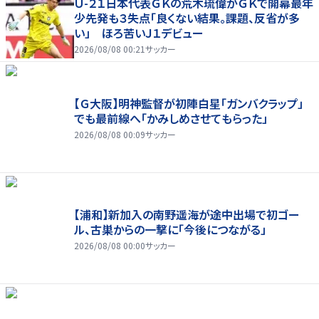
Ｕ-２１日本代表ＧＫの荒木琉偉がＧＫで開幕最年
少先発も３失点「良くない結果。課題、反省が多
い」 ほろ苦いＪ１デビュー
2026/08/08 00:21
サッカー
【Ｇ大阪】明神監督が初陣白星「ガンバクラップ」
でも最前線へ「かみしめさせてもらった」
2026/08/08 00:09
サッカー
【浦和】新加入の南野遥海が途中出場で初ゴー
ル、古巣からの一撃に「今後につながる」
2026/08/08 00:00
サッカー