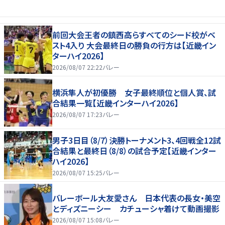
前回大会王者の鎮西高らすべてのシード校がベ
スト4入り 大会最終日の勝負の行方は【近畿イン
ターハイ2026】
2026/08/07 22:22
バレー
横浜隼人が初優勝 女子最終順位と個人賞、試
合結果一覧【近畿インターハイ2026】
2026/08/07 17:23
バレー
男子3日目（8/7）決勝トーナメント3、4回戦全12試
合結果と最終日（8/8）の試合予定【近畿インター
ハイ2026】
2026/08/07 15:25
バレー
バレーボール大友愛さん 日本代表の長女・美空
とディズニーシー カチューシャ着けて動画撮影
2026/08/07 15:08
バレー