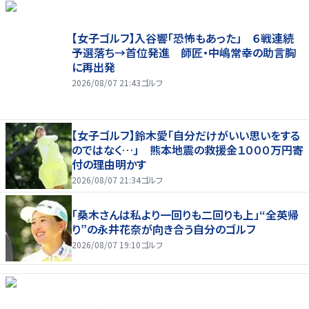
【女子ゴルフ】入谷響「恐怖もあった」 ６戦連続
予選落ち→首位発進 師匠・中嶋常幸の助言胸
に再出発
2026/08/07 21:43
ゴルフ
【女子ゴルフ】鈴木愛「自分だけがいい思いをする
のではなく…」 熊本地震の救援金１０００万円寄
付の理由明かす
2026/08/07 21:34
ゴルフ
「桑木さんは私より一回りも二回りも上」“全英帰
り”の永井花奈が向き合う自分のゴルフ
2026/08/07 19:10
ゴルフ