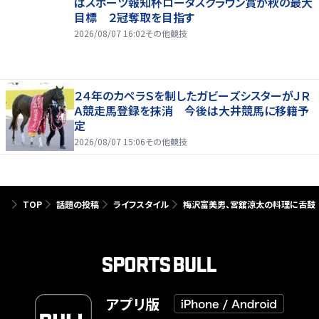
はスポーツ報知杯ロータスクラウン賞が秋の最大
目標 ２冠奪取を目指す
2026/08/07 16:02
その他競技
２４年のカペラＳを制したガビーズシスターがＪＲ
Ａ競走馬登録を抹消 今後は大井競馬に移籍予
定
2026/08/07 15:06
その他競技
TOP
話題の投稿
ライフスタイル
梅沢富美男、宮舘涼太の料理に舌鼓
アプリ版