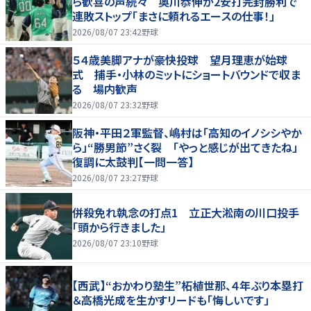
ら歓喜の声続々 奥川恭伸が2安打完封勝利で
連敗ストップ「まさに頼れるエースの仕事！」
2026/08/07 23:42
野球
５４歳美脚アナが豪快投球 望月理恵が始球
式 捕手・小林のミットにショートバウンドで収ま
る 場内歓声
2026/08/07 23:32
野球
阪神・平田２軍監督、嶋村は「高知のイノシシやか
ら」“勝男節”さく裂 「やっと感じが出てきたね」
復調に太鼓判【一問一答】
2026/08/07 23:27
野球
併殺免れ執念の打点1 立正大淞南の川口投手
「頭から行きました」
2026/08/07 23:10
野球
【西武】“おかわり塾生”柘植世那、４年ぶり本塁打
＆高橋光成を生かすリードも「悔しいです」