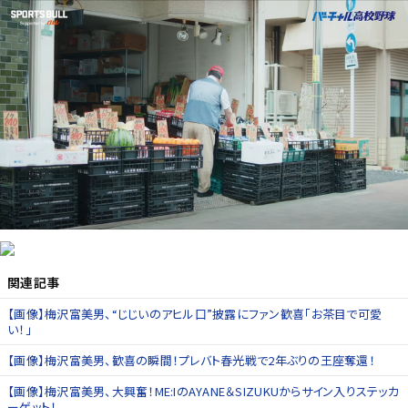
関連記事
【画像】梅沢富美男、“じじいのアヒル口”披露にファン歓喜「お茶目で可愛
い！」
【画像】梅沢富美男、歓喜の瞬間！プレバト春光戦で2年ぶりの王座奪還！
【画像】梅沢富美男、大興奮！ME:IのAYANE＆SIZUKUからサイン入りステッカ
ーゲット！