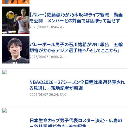
【バレー】佐藤淑乃が乃木坂46ライブ観戦 動画
を公開 メンバーとの対面では固まって話せず
2026/08/07 10:46
バレー
バレーボール男子の石川祐希がVNL報告 五輪
切符がかかるアジア選手権へ「そしてここから」
2026/08/07 10:08
バレー
NBAの2026－27シーズン全日程は来週発表され
る見通し…現地記者が報道
2026/08/07 20:24
バスケ
日本生命カップ男子代表ロスター決定…広島の
三谷桂司朗が急きょ追加招集