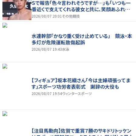
Ｓで報告「色々言われそうですが…」も「いつも一
番近くで支えてくれる彼女と共に、笑顔あふれる
家庭を築いていきたい」
2026/08/07 20:01
その他競技
水連幹部「かなり重く受け止めている」 競泳・本
多灯が危険運転致傷起訴
2026/08/07 19:43
水泳
【フィギュア】坂本花織さん「今は主婦頑張ってま
す」スポーツ功労者表彰式 謝辞の大役も
2026/08/07 19:54
ウィンタースポーツ
【注目馬動向】佐賀で重賞７勝のサキドリトッケン