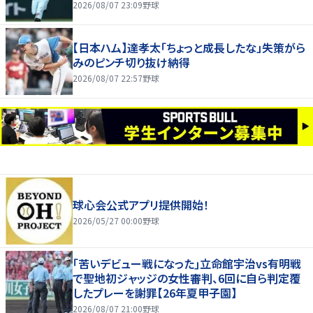
2026/08/07 23:09
野球
【日本ハム】達孝太「ちょっと成長したな」失策がら
みのピンチ切り抜け納得
2026/08/07 22:57
野球
球心会公式アプリ提供開始！
2026/05/27 00:00
野球
｢苦いデビュー戦になった｣立命館宇治vs有明戦
で聖地初ジャッジの女性審判、6回に自ら判定覆
したプレーを謝罪【26年夏甲子園】
2026/08/07 21:00
野球