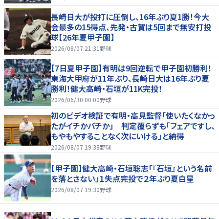
長崎日大が投打に圧倒し、16年ぶり夏1勝！今大
会最多の15得点、先発・古賀は5回まで無安打投
球【26年夏甲子園】
2026/08/07 21:31
野球
【7日夏甲子園】有明は9回逆転で甲子園初勝利！
東海大甲府が11年ぶり、長崎日大は16年ぶり夏
勝利！健大高崎・石垣が11K完投！
2026/06/30 00:00
野球
初のビデオ検証で有明・高見監督「使いたくなかっ
たがイチかバチか」 判定覆らずも「フェアですし、
もやもやすることなく次にいける」と納得
2026/08/07 19:38
野球
【甲子園】健大高崎・石垣聡志「『石垣』という名前
を落とさない」１失点完投で２年ぶり夏白星
2026/08/07 19:30
野球