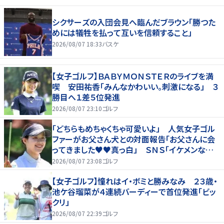
シクサーズの入団会見へ臨んだブラウン「勝つた
めには犠牲を払って互いを信頼すること」
2026/08/07 18:33
バスケ
【女子ゴルフ】ＢＡＢＹＭＯＮＳＴＥＲのライブを満
喫 安田祐香「みんなかわいい。刺激になる」 ３
勝目へ１差５位発進
2026/08/07 23:10
ゴルフ
「どちらもめちゃくちゃ可愛いよ」 人気女子ゴル
ファーがお父さん犬との対面報告「お父さんに会
ってきました♥♥真っ白」 ＳＮＳ「イケメンなお
父さん」「白戸家入りするんですか？」
2026/08/07 23:08
ゴルフ
【女子ゴルフ】憧れはイ・ボミと勝みなみ ２３歳・
池ケ谷瑠菜が４連続バーディーで首位発進「ビッ
クリ」
2026/08/07 22:39
ゴルフ