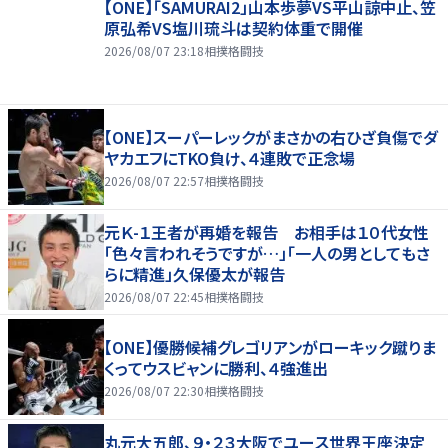
【ONE】「SAMURAI2」山本歩夢VS平山諒中止、笠
原弘希VS塩川琉斗は契約体重で開催
2026/08/07 23:18
相撲格闘技
【ONE】スーパーレックがまさかの右ひざ負傷でダ
ヤカエフにTKO負け、４連敗で正念場
2026/08/07 22:57
相撲格闘技
元Ｋ-１王者が再婚を報告 お相手は１０代女性
「色々言われそうですが…」「一人の男としてもさ
らに精進」久保優太が報告
2026/08/07 22:45
相撲格闘技
【ONE】優勝候補グレゴリアンがローキック蹴りま
くってウスビャンに勝利、４強進出
2026/08/07 22:30
相撲格闘技
丸元大五郎、９・２３大阪でユース世界王座決定