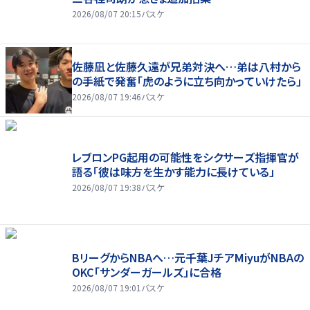
2026/08/07 20:15
バスケ
佐藤凪と佐藤久遠が兄弟対決へ…弟は八村から
の手紙で発奮「虎のように立ち向かっていけたら」
2026/08/07 19:46
バスケ
レブロンPG起用の可能性をシクサーズ指揮官が
語る「彼は味方を生かす能力に長けている」
2026/08/07 19:38
バスケ
BリーグからNBAへ…元千葉JチアMiyuがNBAの
OKC「サンダーガールズ」に合格
2026/08/07 19:01
バスケ