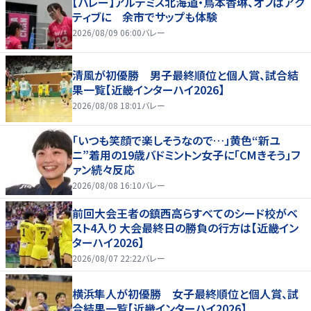
【バレー】アルテミス北海道・鳥本香琳、オフはアク
ティブに 余市でサップも体験
2026/08/09 06:00
バレー
清風が初優勝 男子最終順位と個人賞、試合結
果一覧【近畿インターハイ2026】
2026/08/08 18:01
バレー
「いつも笑顔で楽しそうなので…」黄色“新ユ
ニ”着用の19歳バドミントン女子に「CMきそう」フ
ァン続々反応
2026/08/08 16:10
バレー
前回大会王者の鎮西高らすべてのシード校がベ
スト4入り 大会最終日の勝負の行方は【近畿イン
ターハイ2026】
2026/08/07 22:22
バレー
横浜隼人が初優勝 女子最終順位と個人賞、試
合結果一覧【近畿インターハイ2026】