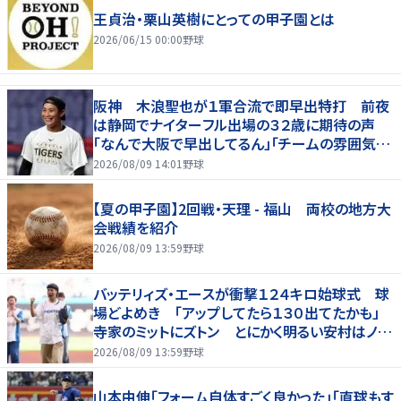
王貞治・栗山英樹にとっての甲子園とは
2026/06/15 00:00
野球
阪神 木浪聖也が１軍合流で即早出特打 前夜
は静岡でナイターフル出場の３２歳に期待の声
「なんで大阪で早出してるん」「チームの雰囲気が
変わる気が」
2026/08/09 14:01
野球
【夏の甲子園】2回戦・天理 - 福山 両校の地方大
会戦績を紹介
2026/08/09 13:59
野球
バッテリィズ・エースが衝撃１２４キロ始球式 球
場どよめき 「アップしてたら１３０出てたかも」
寺家のミットにズトン とにかく明るい安村はノー
バンならず
2026/08/09 13:59
野球
山本由伸「フォーム自体すごく良かった」「直球もす