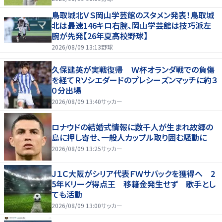
鳥取城北ＶＳ岡山学芸館のスタメン発表！鳥取城
北は最速146キロ右腕、岡山学芸館は技巧派左
腕が先発【26年夏高校野球】
2026/08/09 13:13
野球
久保建英が実戦復帰 Ｗ杯オランダ戦での負傷
を経てＲソシエダードのプレシーズンマッチに約３
０分出場
2026/08/09 13:40
サッカー
ロナウドの結婚式情報に数千人が生まれ故郷の
島に押し寄せ、一般人カップル取り囲む騒動に
2026/08/09 13:25
サッカー
Ｊ１Ｃ大阪がシリア代表ＦＷサバックを獲得へ 2
5年Ｋリーグ得点王 移籍金発生せず 歌手とし
ても活動
2026/08/09 13:00
サッカー