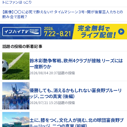
トにファンほっこり
【画像】〇〇に必死で酔えない!? タイムマシーン３号・関が後輩芸人たちとの
飲み会で苦戦？
話題の投稿
の新着記事
鈴木彩艶争奪戦、欧州4クラブが接触 リーズには
一度断りか
2026/08/04 20:37
話題の投稿
優勝しても、消えるかもしれない――富良野ブルーリ
ッジ、二つの真実（後編）
2026/07/21 15:25
話題の投稿
土に、膝をつく。文化人が挑む、北の球団――富良野ブ
ルーリッジ、二つの真実（前編）