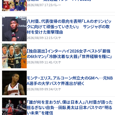
2026/08/07 17:23
バレー
八村塁、代表復帰の意向を表明「ＬＡのオリンピッ
クに向けて頑張っていきたい」 サンジャポの取
材を受けた衝撃理由
2026/08/09 12:15
バスケ
【独自選出】インターハイ2026女子ベスト5「最強
の6thマン」「冷静沈着な大器」「世界経験を糧に」
2026/08/09 11:41
バスケ
モンテ・エリス、アルコーン州立大のGMへ…元NB
A選手の大学バスケ界進出が続く
2026/08/09 09:34
バスケ
「誰が何を言おうが、僕は日本人」八村塁が語った
揺るぎない自負…田臥勇太は日本バスケの“明る
い未来”を確信