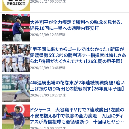
2026/05/27 00:00
野球
大谷翔平が全力疾走で勝利への執念を見せる、
延長10回に一塁への適時内野安打
2026/08/09 12:33
野球
「甲子園に来たからゴールではなかった」 新田が
愛媛県勢5年ぶりの勝利逃す…指揮官は悔しさあ
らわ「宿題がたくさんできた」【26年夏の甲子園】
2026/08/09 13:46
野球
4年連続出場の花巻東が2年連続初戦突破！追い
上げ振り切り新田との接戦制す【26年夏甲子園】
2026/08/09 10:27
野球
ドジャース 大谷翔平Ｖ打で７連敗脱出！左膝の
不安を抱える中で執念の全力疾走 九回にディ
アスが背信投球も悪循環断つ 十回はヒヤヒヤ
もリード守る
2026/06/19 00:00
野球