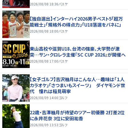
2026/08/08 18:36
バスケ
【独自選出】インターハイ2026男子ベスト5「超万
能戦士」「規格外の得点力」「U18落選をバネに」
2026/08/08 18:00
バスケ
東山高校や滋賀U18、台湾の強豪、大学勢が激
突…サン・クロレラ主催『SC CUP 2026』が開催へ
2026/08/08 17:00
バスケ
【女子ゴルフ】吉沢柚月はこんな人…趣味は「１人
カラオケ」「さつまいもスイーツ」 ダイヤモンド世
代 憧れは稲見萌寧
2026/08/09 14:00
ゴルフ
22歳・吉澤柚月が待望のツアー初優勝 2打差2位
に永井花奈 3位に安田祐香
2026/08/09 13:53
ゴルフ