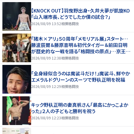
【KNOCK OUT】羽曳野出身・久井大夢が凱旋KO
「山入端市長、どうでしたか僕の試合？」
2026/08/09 13:52
相撲格闘技
「猪木×アリ」５０周年「メモリアル展」スタート…
藤波辰爾＆藤原喜明＆初代タイガー＆前田日明
が歴史的な一戦を語る「格闘技の原点」…京王プ
ラザホテルで３１日まで
2026/08/09 12:38
相撲格闘技
「全身緑似合うのは魔裟斗だけ！」魔裟斗、鮮やか
エメラルドグリーンのスーツで野杁正明を祝福
2026/08/09 12:29
相撲格闘技
キック野杁正明の妻真帆さん「最高にかっこよか
った」２人の子どもと勝利を祝う
2026/08/09 12:23
相撲格闘技