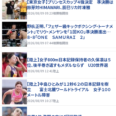
【東京女子】プリンセスカップ４強決定 準決勝は
鈴芽対HIMAWARI、辰巳リカ対凍雅
2026/08/09 09:23
相撲格闘技
野杁正明、「フェザー級キックボクシング・トーナメ
ント」でリウ・メンヤンを「１回ＫＯ」準決勝進出…
８・８「ＯＮＥ ＳＡＭＵＲＡＩ ２」
2026/08/09 07:44
相撲格闘技
【陸上】女子800m日本記録保持者の久保凛は５
位、後半巻き返すもメダルならず U20世界選
2026/08/09 12:41
陸上
【陸上】中島ひとみが１２秒６２の日本記録を樹
立 富士北麓ワールドトライアル 女子１００
メートル障害
2026/08/09 10:27
陸上