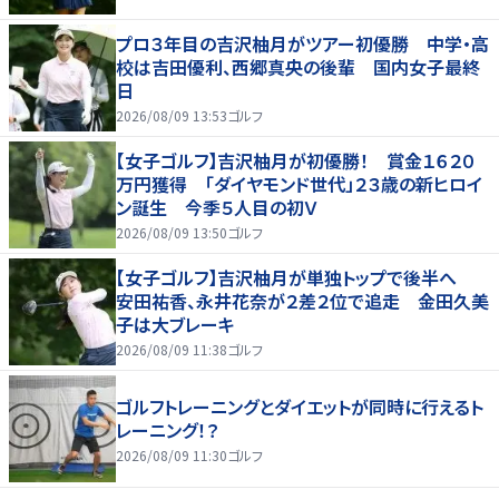
プロ３年目の吉沢柚月がツアー初優勝 中学・高
校は吉田優利、西郷真央の後輩 国内女子最終
日
2026/08/09 13:53
ゴルフ
【女子ゴルフ】吉沢柚月が初優勝！ 賞金１６２０
万円獲得 「ダイヤモンド世代」２３歳の新ヒロイ
ン誕生 今季５人目の初Ｖ
2026/08/09 13:50
ゴルフ
【女子ゴルフ】吉沢柚月が単独トップで後半へ
安田祐香、永井花奈が２差２位で追走 金田久美
子は大ブレーキ
2026/08/09 11:38
ゴルフ
ゴルフトレーニングとダイエットが同時に行えるト
レーニング！？
2026/08/09 11:30
ゴルフ