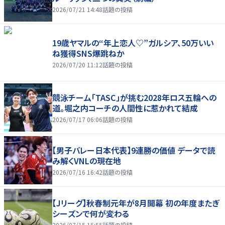
2026/07/21 14:48
話題の投稿
19歳ヤマルの“年上恋人♡”ガルシア、50万いい
ね獲得SNS爆跳ねか
2026/07/20 11:12
話題の投稿
競泳チーム「TASC」が挑む2028年ロス五輪への
道。堀之内コーチの人間性に惹かれて結成
2026/07/17 06:06
話題の投稿
【男子バレー日本代表】9連勝の価値 データで読
み解くVNLの現在地
2026/07/16 16:42
話題の投稿
【Jリーグ】秋春制元年が8月開幕 初の年度またぎ
シーズンで何が変わる
2026/07/15 15:55
話題の投稿