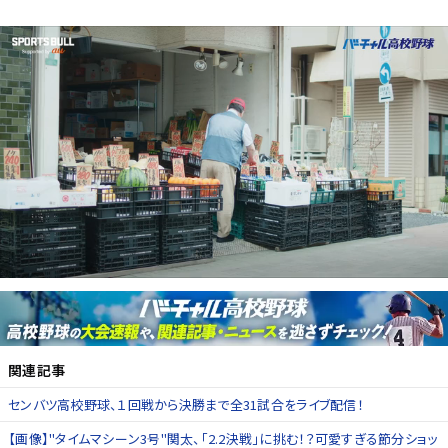
関連記事
センバツ高校野球、１回戦から決勝まで全31試合をライブ配信！
【画像】"タイムマシーン3号"関太、「2.2決戦」に挑む！？可愛すぎる節分ショッ