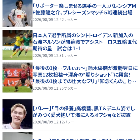
「サポーター楽しませる選手の一人」バレンシアM
F佐藤龍之介、プレシーズンマッチ５戦連続出場
2026/08/09 12:42
サッカー
日本人７選手所属のシントトロイデン、新加入の
石渡ネルソンが開幕戦でアシスト ロス五輪世代
期待の星 試合は１-１
2026/08/09 12:31
サッカー
｢最後の1枚…ワルぃゎ〜｣鈴木優磨が激勝翌日に
写真12枚投稿→渾身の“煽りショット”に興奮！
｢最後の1枚までの壮大なフリ｣｢知念くんのことど
んだけ好きなんよｗ｣
2026/08/09 11:35
サッカー
【バレー】「目の保養」高橋藍、黒Ｔ＆デニム姿でし
がみつく愛犬抱いて海に入るオフショなど披露
2026/08/09 12:12
バレー