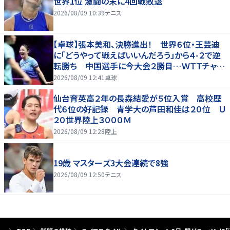
世界1位 激闘の末に4回戦敗退
2026/08/09 10:39
テニス
【卓球】張本美和、決勝進出！ 世界６位・王芸迪
に「どうやって戦えばいいんだろう」から４-２で逆
転勝ち 中国選手に今大会２勝目…ＷＴＴチャン
ピオンズ横浜
2026/08/09 12:41
卓球
仙台育英高２年の長森結愛が５位入賞 高校歴
代６位の好記録 青学大の芦田和佳は２０位 Ｕ
２０世界陸上３０００Ｍ
2026/08/09 12:28
陸上
19歳 マスターズ3大会連続で8強
2026/08/09 12:50
テニス