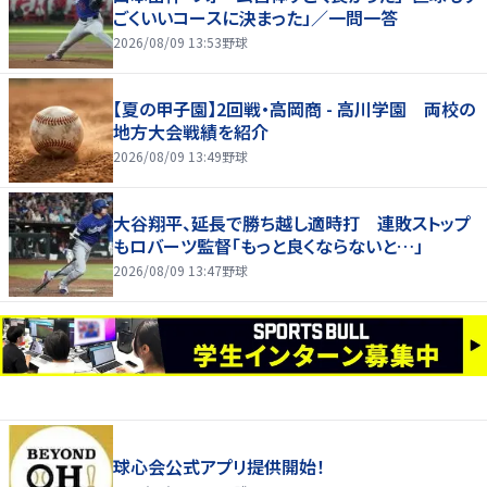
ごくいいコースに決まった」／一問一答
2026/08/09 13:53
野球
【夏の甲子園】2回戦・高岡商 - 高川学園 両校の
地方大会戦績を紹介
2026/08/09 13:49
野球
大谷翔平、延長で勝ち越し適時打 連敗ストップ
もロバーツ監督「もっと良くならないと…」
2026/08/09 13:47
野球
球心会公式アプリ提供開始！