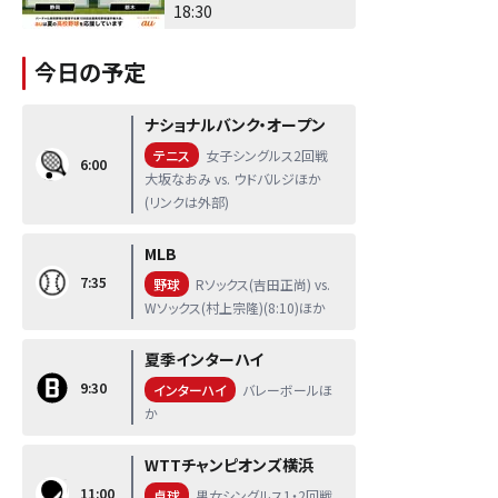
18:30
今日の予定
ナショナルバンク・オープン
テニス
女子シングルス2回戦
6:00
大坂なおみ vs. ウドバルジほか
(リンクは外部)
MLB
7:35
野球
Rソックス(吉田正尚) vs.
Wソックス(村上宗隆)(8:10)ほか
夏季インターハイ
9:30
インターハイ
バレーボールほ
か
WTTチャンピオンズ横浜
11:00
卓球
男女シングルス1・2回戦