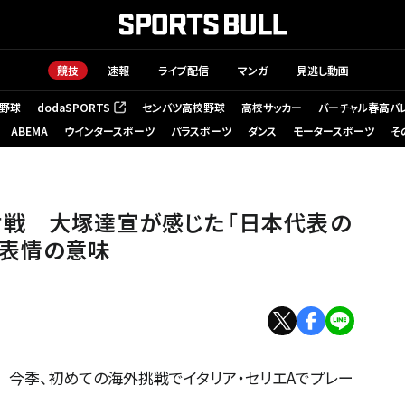
競技
速報
ライブ配信
マンガ
見逃し動画
野球
dodaSPORTS
センバツ高校野球
高校サッカー
バーチャル春高バ
（新しいタブで開く）
ABEMA
ウインタースポーツ
パラスポーツ
ダンス
モータースポーツ
そ
対戦 大塚達宣が感じた「日本代表の
や表情の意味
 今季、初めての海外挑戦でイタリア・セリエAでプレー