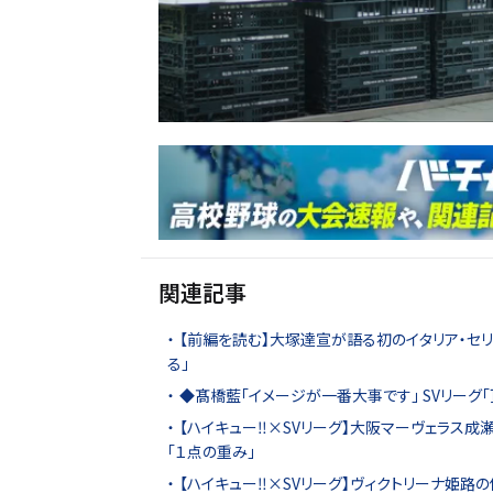
関連記事
【前編を読む】大塚達宣が語る初のイタリア・セ
る」
◆髙橋藍「イメージが一番大事です」 SVリーグ
【ハイキュー‼×SVリーグ】大阪マーヴェラス成
「１点の重み」
【ハイキュー‼×SVリーグ】ヴィクトリーナ姫