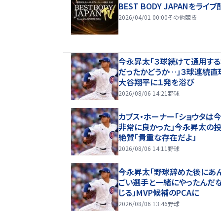
BEST BODY JAPANをライブ
2026/04/01 00:00
その他競技
今永昇太「３球続けて通用す
だったかどうか…」３球連続直
大谷翔平に１発を浴び
2026/08/06 14:21
野球
カブス・ホーナー「ショウタは
非常に良かった」今永昇太の
絶賛「貴重な存在だよ」
2026/08/06 14:11
野球
今永昇太「野球辞めた後にあ
ごい選手と一緒にやったんだ
じる」MVP候補のPCAに
2026/08/06 13:46
野球