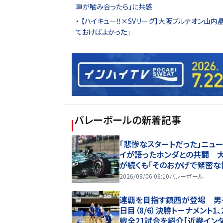
車が噛み合ったら」に共感
【ハイキュー‼×SVリーグ】大阪ブルテオン山内晶
ておけばよかった」
バレーボール
の新着記事
「悲惨なスタートだった」ニュ
イが語ったホンダとの共闘 
が続くも「そのおかげで緊密な
関係を築けた」
2026/08/06 06:10
バレーボール
連覇を目指す鎮西が登場 男
日目（8/6）決勝トーナメント1、
戦全21試合を紹介【近畿イン