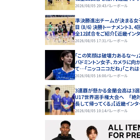
イ2026】
2026/08/05 20:43
バレーボール
準決勝進出チームが決まる女
目（8/6）決勝トーナメント3、4
全12試合をご紹介【近畿イン
イ2026】
2026/08/05 17:31
バレーボール
「この笑顔は破壊力あるな〜」
バドミントン女子、カメラに向
て…「ニッコニコだね」「これ
いな」
2026/08/05 16:00
バレーボール
3連覇が懸かる金蘭会高は3
U17世界選手権大会へ 「絶
長して帰ってくる」【近畿インタ
イ女子】
2026/08/05 10:14
バレーボール