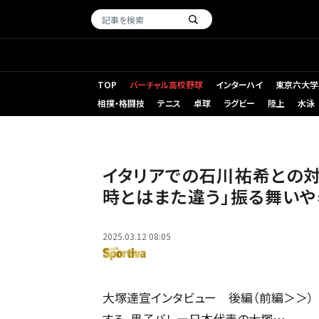
TOP
バーチャル高校野球
インターハイ
東京六大学
相撲・格闘技
テニス
卓球
ラグビー
陸上
水泳
イタリアでの石川祐希との
時とはまた違う」振る舞い
2025.03.12 08:05
大塚達宣インタビュー 後編（前編＞＞）
する、男子バレー日本代表の大塚…