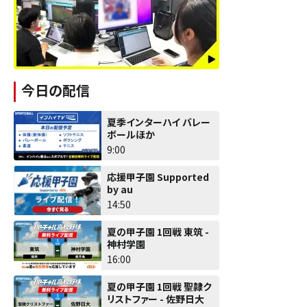
今日の配信
夏季インターハイ バレー
ボールほか
9:00
応援甲子園 Supported
by au
14:50
夏の甲子園 1回戦 東筑 -
神村学園
16:00
夏の甲子園 1回戦 聖隷ク
リストファー - 佐野日大