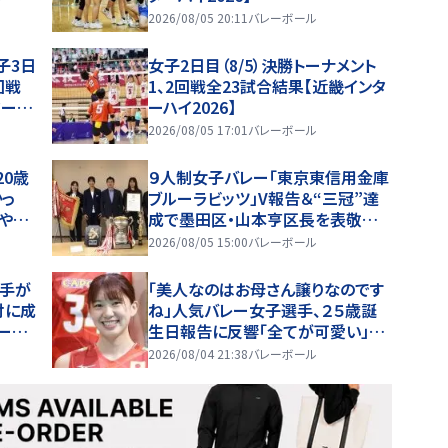
2026/08/05 20:11
バレーボール
子3日
女子2日目（8/5）決勝トーナメント
回戦
1、2回戦全23試合結果【近畿インタ
ターハ
ーハイ2026】
2026/08/05 17:01
バレーボール
20歳
９人制女子バレー「東京東信用金庫
かっ
ブルーラビッツ」V報告＆“三冠”達
はやば
成で墨田区・山本亨区長を表敬訪
問！１１月全日本選手権も大図監督
2026/08/05 15:00
バレーボール
「優勝を目指していきたい」
選手が
「美人なのはお母さん譲りなのです
対に成
ね」人気バレー女子選手、２５歳誕
ーハ
生日報告に反響「全てが可愛い」「マ
マそっくりすぎる～！！！」
2026/08/04 21:38
バレーボール