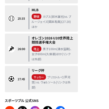
MLB
野球
カブス(鈴木誠也)vs. ブ
25:35
ルージェイズ(岡本和真)(27:20)
ほか
オレゴン2026 U20世界陸上
競技選手権大会
26:00
陸上
男子100m(清水空跳)、
女子800m(久保凛)ほか(リンク
は外部)
リーグ杯
サッカー
ブリストル・C(平河
27:45
悠) vs. ウォルソール(リンクは外
部)
スポーツブル 公式SNS