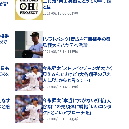
王貞治・栗山英樹にとっての甲子園
配信！
とは
2026/06/15 00:00
野球
る相手
【ソフトバンク】育成４年目捕手の盛
球で
島稜大をハヤテへ派遣
2026/08/06 14:11
野球
今日も
今永昇太「ストライクゾーンが大きく
投球を
見えるんですけど」大谷翔平の見え
方に「だからと言って…」
2026/08/06 14:08
野球
んなす
今永昇太「本当に穴がない打者」大
なと感
谷翔平の先頭弾に脱帽「いいコンタ
クトといいアプローチを」
2026/08/06 13:34
野球