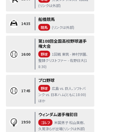
(リンクは外部)
船橋競馬
14:35
競馬
(リンクは外部)
第108回全国高校野球選手
権大会
16:00
野球
1回戦 東筑 - 神村学園、
聖隷クリストファー - 佐野日大(1
8:30)
プロ野球
野球
広島 vs. 巨人、ソフトバ
17:45
ンク vs. 日本ハム(ともに18:00)
ほか
ウィンダム選手権初日
19:50
ゴルフ
米国男子 松山英樹、
久常涼らが出場(リンクは外部)