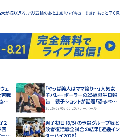
大が振り返る、パリ五輪のあと１点 『ハイキュー‼』は「もっと早く見
ーウェ
「やっぱ美人はママ譲り～」人気女
大苦戦
子バレーボーラーの25歳誕生日報
協力
告 親子ショットが話題「恐るべしD
NAです」
2026/08/06 05:20
バレーボール
子2
男子初日（8/5）の予選グループ戦と
2回
敗者復活戦全試合の結果【近畿イン
ターハ
ターハイ2026】