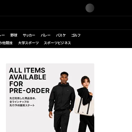
レー
野球
サッカー
バレー
バスケ
ゴルフ
の他競技
大学スポーツ
スポーツビジネス