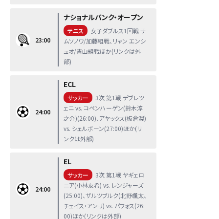
ナショナルバンク・オープン
テニス
女子ダブルス1回戦 サ
23:00
ムソノワ/加藤組戦、リャン エンシ
ュオ/青山組戦ほか(リンクは外
部)
ECL
サッカー
3次 第1戦 デブレツ
ェニ vs. コペンハーゲン(鈴木淳
24:00
之介)(26:00)、アヤックス(板倉滉)
vs. シェルボーン(27:00)ほか(リ
ンクは外部)
EL
サッカー
3次 第1戦 ヤギェロ
ニア(小林友希) vs. レンジャーズ
24:00
(25:00)、ザルツブルク(北野颯太、
チェイス・アンリ) vs. パフォス(26:
00)ほか(リンクは外部)