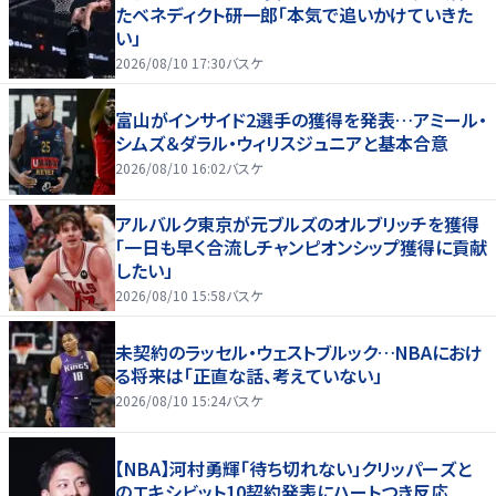
たベネディクト研一郎「本気で追いかけていきた
い」
2026/08/10 17:30
バスケ
富山がインサイド2選手の獲得を発表…アミール・
シムズ＆ダラル・ウィリスジュニアと基本合意
2026/08/10 16:02
バスケ
アルバルク東京が元ブルズのオルブリッチを獲得
「一日も早く合流しチャンピオンシップ獲得に貢献
したい」
2026/08/10 15:58
バスケ
未契約のラッセル・ウェストブルック…NBAにおけ
る将来は「正直な話、考えていない」
2026/08/10 15:24
バスケ
【NBA】河村勇輝「待ち切れない」クリッパーズと
のエキシビット10契約発表にハートつき反応