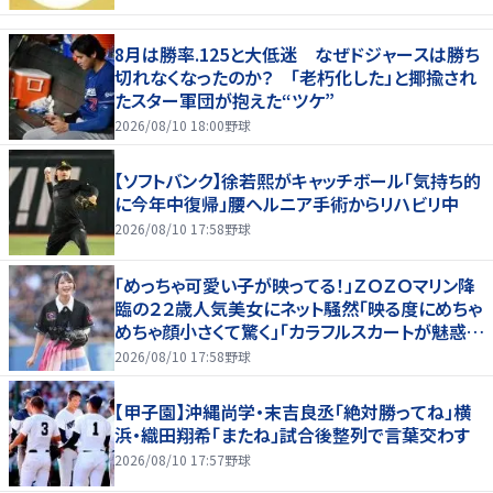
8月は勝率.125と大低迷 なぜドジャースは勝ち
切れなくなったのか？ 「老朽化した」と揶揄され
たスター軍団が抱えた“ツケ”
2026/08/10 18:00
野球
【ソフトバンク】徐若熙がキャッチボール「気持ち的
に今年中復帰」腰ヘルニア手術からリハビリ中
2026/08/10 17:58
野球
「めっちゃ可愛い子が映ってる！」ＺＯＺＯマリン降
臨の２２歳人気美女にネット騒然「映る度にめちゃ
めちゃ顔小さくて驚く」「カラフルスカートが魅惑
的」
2026/08/10 17:58
野球
【甲子園】沖縄尚学・末吉良丞「絶対勝ってね」横
浜・織田翔希「またね」試合後整列で言葉交わす
2026/08/10 17:57
野球