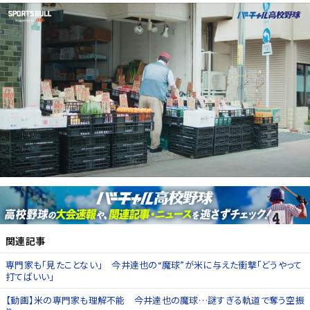
関連記事
専門家も「見たことない」 今井達也の“魔球”が米に与えた衝撃「どうやって
打てばいい」
【動画】米の専門家も理解不能 今井達也の魔球…謎すぎる軌道で奪う空振