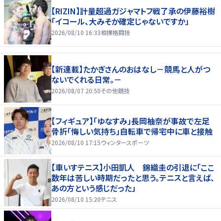
【RIZIN】計量超過ガジャマトフ戦了承の伊藤裕樹
「イコール、大みそか確定じゃないですか」
2026/08/10 16:33
相撲格闘技
【新連載】たかぎさんのおはなし－競馬と人がつ
ないでくれる日常。－
2026/08/07 20:50
その他競技
【フィギュア】「ゆなすみ」長岡柚奈が事故で左足
骨折「悔しい気持ち」自転車で帰宅中に車と接触
2026/08/10 17:15
ウィンタースポーツ
【車いすテニス】小田凱人 錦織圭の引退に「ここ
数年は苦しい時期だったと思う。テニスと言えば、
あの方という感じだった」
2026/08/10 15:20
テニス