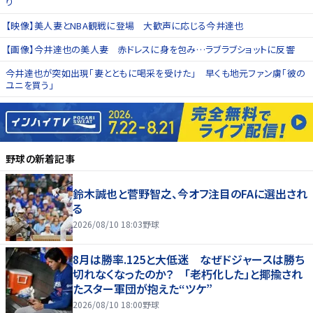
り
【映像】美人妻とNBA観戦に登場 大歓声に応じる今井達也
【画像】今井達也の美人妻 赤ドレスに身を包み…ラブラブショットに反響
今井達也が突如出現「妻とともに喝采を受けた」 早くも地元ファン虜「彼の
ユニを買う」
野球
の新着記事
鈴木誠也と菅野智之、今オフ注目のFAに選出され
る
2026/08/10 18:03
野球
8月は勝率.125と大低迷 なぜドジャースは勝ち
切れなくなったのか？ 「老朽化した」と揶揄され
たスター軍団が抱えた“ツケ”
2026/08/10 18:00
野球