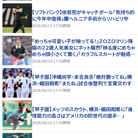
【ソフトバンク】徐若熙がキャッチボール「気持ち的
に今年中復帰」腰ヘルニア手術からリハビリ中
2026/08/10 17:58
野球
「めっちゃ可愛い子が映ってる！」ＺＯＺＯマリン降
臨の２２歳人気美女にネット騒然「映る度にめちゃ
めちゃ顔小さくて驚く」「カラフルスカートが魅惑
的」
2026/08/10 17:58
野球
【甲子園】沖縄尚学・末吉良丞「絶対勝ってね」横
浜・織田翔希「またね」試合後整列で言葉交わす
2026/08/10 17:57
野球
【甲子園】メッツのスカウト、横浜・織田翔希に「身
体能力の高さはアメリカの同世代の選手…」
2026/08/10 17:55
野球