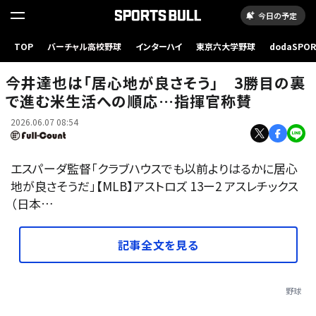
今日の予定
TOP
バーチャル高校野球
インターハイ
東京六大学野球
dodaSPO
アストロズ・今井達也【写真：ロイター】
（新しいタブ
今井達也は「居心地が良さそう」 3勝目の裏
で進む米生活への順応…指揮官称賛
2026.06.07 08:54
エスパーダ監督「クラブハウスでも以前よりはるかに居心
地が良さそうだ」【MLB】アストロズ 13ー2 アスレチックス
（日本…
記事全文を見る
野球