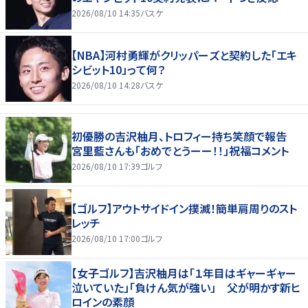
2026/08/10 14:35
バスケ
【NBA】河村勇輝がクリッパーズと契約した「エキ
シビット10」って何？
2026/08/10 14:28
バスケ
初優勝の吉沢柚月、トロフィー持ち笑顔で報告
宮里藍さんも「おめでとうーー！！」祝福コメント
2026/08/10 17:39
ゴルフ
【ゴルフ】アウトサイドイン撲滅！簡単肩周りのスト
レッチ
2026/08/10 17:00
ゴルフ
【女子ゴルフ】吉沢柚月は「１年目はギャーギャー
泣いていた」「負けん気が強い」 父が明かす新ヒ
ロインの素顔