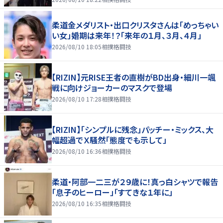
柔道金メダリスト・出口クリスタさんは「めっちゃい
い女」婚期は来年！？「来年の１月、３月、４月」
2026/08/10 18:05
相撲格闘技
【RIZIN】元RISE王者の直樹がBD出身・細川一颯
戦に向けジョーカーのマスクで登場
2026/08/10 17:28
相撲格闘技
【RIZIN】「シンプルに残念」パッチー・ミックス、大
幅超過でＸ騒然「態度でも示して」
2026/08/10 16:36
相撲格闘技
柔道・阿部一二三が２９歳に！真っ白シャツで報告
「息子のヒーロー」「すてきな１年に」
2026/08/10 16:35
相撲格闘技