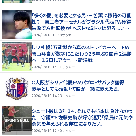
「多くの愛」を必要とする男・三笘薫に移籍の可能
性？ 英王者アーセナルがブラジル代表FW獲得
失敗で方針転換か「ベストなミトマは恐ろしいほ
ど優れている」
2026/08/10 17:00
サッカー
【Ｊ２札幌】万能型から真のストライカーへ ＦＷ
唐山翔自が数字にこだわり２５年ぶり開幕２連勝
へ…１５日にアウェー・新潟戦
2026/08/10 15:31
サッカー
Ｃ大阪がシリア代表ＦＷパブロ・サバック獲得
歌手としても活動「何曲か一緒に歌えたら」
2026/08/10 14:23
サッカー
シュート数は３対１４、それでも熊本は負けなかっ
た 守護神・佐藤史騎が好守連発「県民に元気や
勇気を与えられる存在になりたい」
2026/08/10 12:40
サッカー