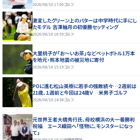
2026/08/10 17:00
ゴルフ
激変したグリーン上のパターは中学時代に手にし
たモデル 吉澤柚月の初優勝セッティング
2026/08/10 16:59
ゴルフ
大里桃子が「お～いお茶」などペットボトル1万本
を地元・熊本地震の被災地に寄付
2026/08/10 15:19
ゴルフ
POに進む松山英樹に若手の強敵続々…２週前は
21歳、１週前と今回は24歳Ｖ 米男子ゴルフ
2026/08/10 14:38
ゴルフ
元世界王者大橋秀行氏、母校横浜の大一番勝利
祝福 エース織田へ「怪物に、モンスターになっ
て」
2026/08/10 18:22
相撲格闘技