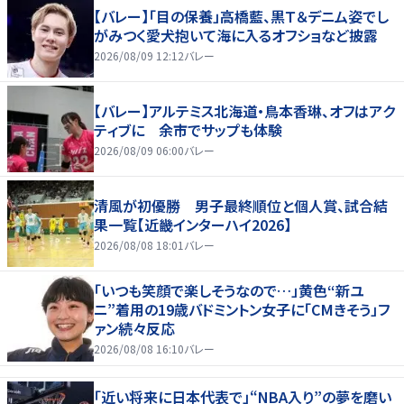
【バレー】「目の保養」高橋藍、黒Ｔ＆デニム姿でし
がみつく愛犬抱いて海に入るオフショなど披露
2026/08/09 12:12
バレー
【バレー】アルテミス北海道・鳥本香琳、オフはアク
ティブに 余市でサップも体験
2026/08/09 06:00
バレー
清風が初優勝 男子最終順位と個人賞、試合結
果一覧【近畿インターハイ2026】
2026/08/08 18:01
バレー
「いつも笑顔で楽しそうなので…」黄色“新ユ
ニ”着用の19歳バドミントン女子に「CMきそう」フ
ァン続々反応
2026/08/08 16:10
バレー
「近い将来に日本代表で」“NBA入り”の夢を磨い