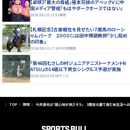
【卓球】「最大の脅威」張本兄妹のアベックＶに中
国メディア警戒「もはやダークホースではない」
2026/08/10 15:53
卓球
【札幌記念】古豪健在を見せたい７歳馬のローシ
ャムパーク ２０００㍍は田中博調教師「少し短め
の印象」
2026/08/10 17:30
その他競技
「第46回むさしの村ジュニアテニストーナメントN
ATSU」の14歳以下男女シングルス予選が実施
2026/08/10 09:00
テニス
TOP
野球
今井達也は「居心地が良さそう」 3勝目の裏で進む米生活へ