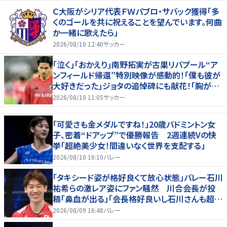
Ｃ大阪がシリア代表ＦＷパブロ・サバック獲得「多
くのゴールを共に祝えることを望んでいます。何曲
か一緒に歌えたら」
2026/08/10 12:40
サッカー
｢泣く｣｢おかえり｣南野拓実が古巣リバプール“ア
ンフィールド帰還”特別映像が感動的！｢僕も彼が
大好きだった｣ジョタの追悼碑にも献花！｢胸が熱
くなります…｣
2026/08/10 11:05
サッカー
「可愛さも金メダルですね！」20歳バドミントン女
子、密着“ドアップ”で優勝報告 2週連続Vの快
挙「超絶美少女！間違いなく世界を支配する」
2026/08/10 16:10
バレー
「タキシード姿が格好良くて放心状態」バレー石川
祐希らの激レア姿にファン騒然 川合会長が投
稿「鼻血が出る」「会長格好良いし石川さんも超格
好いい」
2026/08/09 16:48
バレー