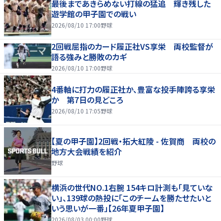
最後まであきらめない打線の猛追 輝き残した
遊学館の甲子園での戦い
2026/08/10 17:00
野球
2回戦屈指のカード履正社VS享栄 両校監督が
語る強みと勝敗のカギ
2026/08/10 17:00
野球
4番軸に打力の履正社か、豊富な投手陣誇る享栄
か 第7日の見どころ
2026/08/10 17:05
野球
【夏の甲子園】2回戦・拓大紅陵 - 佐賀商 両校の
地方大会戦績を紹介
野球
横浜の世代NO.1右腕 154キロ計測も「見ていな
い」、139球の熱投に「このチームを勝たせたいと
いう思いが一番」【26年夏甲子園】
2026/08/03 00:00
野球