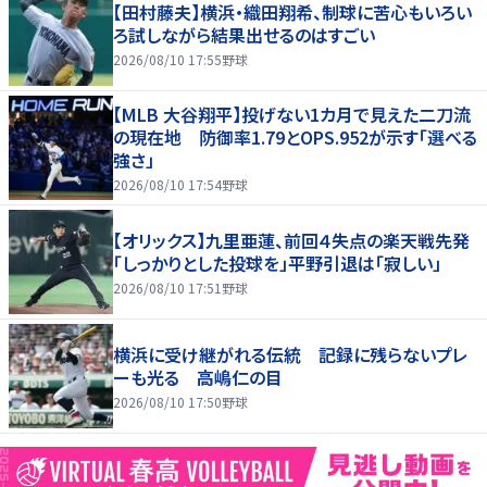
【田村藤夫】横浜・織田翔希、制球に苦心もいろい
ろ試しながら結果出せるのはすごい
2026/08/10 17:55
野球
【MLB 大谷翔平】投げない1カ月で見えた二刀流
の現在地 防御率1.79とOPS.952が示す「選べる
強さ」
2026/08/10 17:54
野球
【オリックス】九里亜蓮、前回４失点の楽天戦先発
「しっかりとした投球を」平野引退は「寂しい」
2026/08/10 17:51
野球
横浜に受け継がれる伝統 記録に残らないプレ
ーも光る 高嶋仁の目
2026/08/10 17:50
野球