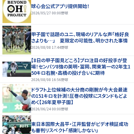
球心会公式アプリ提供開始！
2026/05/27 00:00
野球
甲子園で話題のユニ、現場のリアルな声「格好良
さよりも…」 夏限定の可能性、明かされた事情
2026/08/08 17:44
野球
【8日の甲子園見どころ】プロ注目の好投手が登
場！センバツ8強の英明・冨岡、関東第一の2年生1
50キロ右腕・高橋の投げ合いに期待
2026/08/08 16:56
野球
ドラフト上位候補の大分商の剛腕が今大会最速
の151キロを計測！圧巻の投球にスタンドもどよ
めく【26年夏甲子園】
2026/06/24 00:00
野球
東日本国際大昌平・江井監督がビデオ検証成功
も審判リスペクト「感謝しかない」