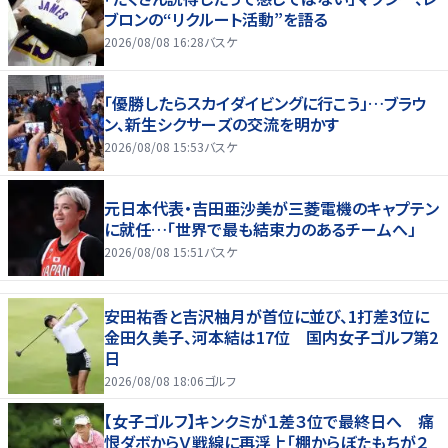
ブロンの“リクルート活動”を語る
2026/08/08 16:28
バスケ
「優勝したらスカイダイビングに行こう」…ブラウ
ン、新生シクサーズの交流を明かす
2026/08/08 15:53
バスケ
元日本代表・吉田亜沙美が三菱電機のキャプテン
に就任…「世界で最も結束力のあるチームへ」
2026/08/08 15:51
バスケ
安田祐香と吉沢柚月が首位に並び、1打差3位に
金田久美子、河本結は17位 国内女子ゴルフ第2
日
2026/08/08 18:06
ゴルフ
【女子ゴルフ】キンクミが１差３位で最終日へ 痛
恨ダボからＶ戦線に再浮上「棚からぼたもちが２