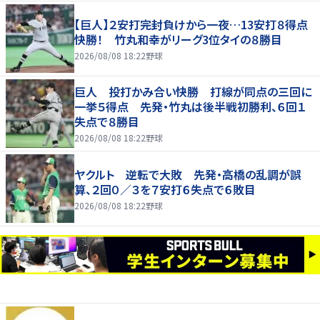
【巨人】２安打完封負けから一夜…13安打８得点
快勝！ 竹丸和幸がリーグ3位タイの８勝目
2026/08/08 18:22
野球
巨人 投打かみ合い快勝 打線が同点の三回に
一挙５得点 先発・竹丸は後半戦初勝利、６回１
失点で８勝目
2026/08/08 18:22
野球
ヤクルト 逆転で大敗 先発・高橋の乱調が誤
算、２回０／３を７安打６失点で６敗目
2026/08/08 18:22
野球