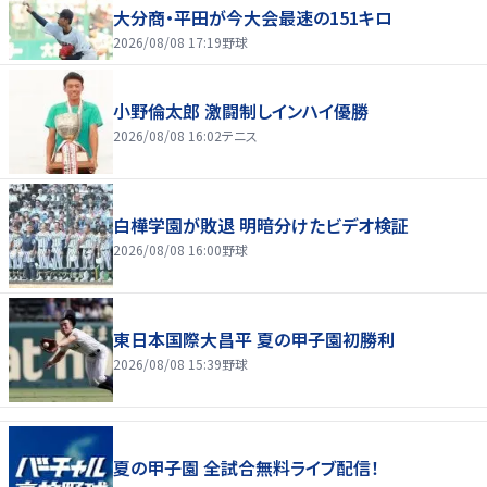
大分商・平田が今大会最速の151キロ
2026/08/08 17:19
野球
小野倫太郎 激闘制しインハイ優勝
2026/08/08 16:02
テニス
白樺学園が敗退 明暗分けたビデオ検証
2026/08/08 16:00
野球
東日本国際大昌平 夏の甲子園初勝利
2026/08/08 15:39
野球
夏の甲子園 全試合無料ライブ配信！