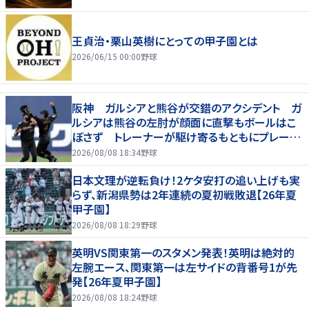
王貞治・栗山英樹にとっての甲子園とは
2026/06/15 00:00
野球
阪神 ガルシアと熊谷が交錯のアクシデント ガ
ルシアは熊谷の左肘が顔面に直撃もボールはこ
ぼさず トレーナーが駆け寄るもともにプレー続
行 直後に３連打食らう
2026/08/08 18:34
野球
日本文理が逆転負け！2ケタ安打の追い上げも実
らず、新潟県勢は2年連続の夏初戦敗退【26年夏
甲子園】
2026/08/08 18:29
野球
英明VS関東第一のスタメン発表！英明は絶対的
左腕エース、関東第一は左サイドの背番号1が先
発【26年夏甲子園】
2026/08/08 18:24
野球