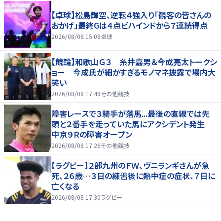
【卓球】松島輝空、逆転４強入り「観客の皆さんの
おかげ」最終Gは４点ビハインドから７連続得点
2026/08/08 15:08
卓球
【競輪】和歌山Ｇ３ 糸井嘉男＆今成亮太トークシ
ョー 今成氏が細かすぎるモノマネ披露で場内大
笑い
2026/08/08 17:48
その他競技
障害レースで３騎手が落馬...最後の直線では先
頭と２番手を走っていた馬にアクシデント発生
中京９Ｒの障害オープン
2026/08/08 17:26
その他競技
【ラグビー】２部九州のＦＷ、ヴニランギさんが急
死、２６歳…３日の練習後に熱中症の症状、７日に
亡くなる
2026/08/08 17:30
ラグビー