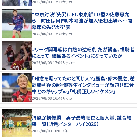
えわ｣
2026/08/08 17:30
サッカー
“東京対決”先発にＦＣ東京新１０番の佐藤恵允
ら 町田はＭＦ明本考浩が加入後初出場へ…開
幕節の先発が発表
2026/08/08 17:20
サッカー
Ｊリーグ開幕戦は白熱の逆転劇 だが観客、視聴者
にとって「価値あるイベント」になっていたか
2026/08/08 17:00
サッカー
｢知念を煽ってたのと同じ人？｣鹿島・鈴木優磨、逆
転勝利後の超・優等生インタビューが話題！｢試合
中とのギャップw｣｢礼儀正しいイケメン」
2026/08/08 16:40
サッカー
清風が初優勝 男子最終順位と個人賞、試合結
果一覧【近畿インターハイ2026】
2026/08/08 18:01
バレー