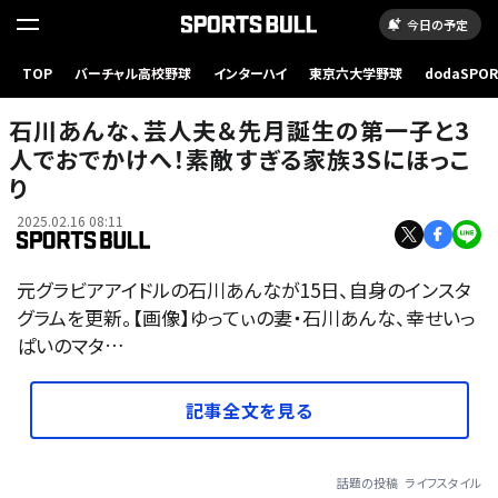
今日の予定
TOP
バーチャル高校野球
インターハイ
東京六大学野球
dodaSPO
（新しいタブ
石川あんな、芸人夫＆先月誕生の第一子と3
人でおでかけへ！素敵すぎる家族3Sにほっこ
り
2025.02.16 08:11
元グラビアアイドルの石川あんなが15日、自身のインスタ
グラムを更新。【画像】ゆってぃの妻・石川あんな、幸せいっ
ぱいのマタ…
記事全文を見る
話題の投稿
ライフスタイル