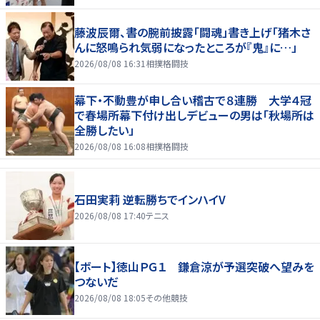
藤波辰爾、書の腕前披露「闘魂」書き上げ「猪木さ
んに怒鳴られ気弱になったところが『鬼』に…」
2026/08/08 16:31
相撲格闘技
幕下・不動豊が申し合い稽古で８連勝 大学４冠
で春場所幕下付け出しデビューの男は「秋場所は
全勝したい」
2026/08/08 16:08
相撲格闘技
石田実莉 逆転勝ちでインハイV
2026/08/08 17:40
テニス
【ボート】徳山ＰＧ１ 鎌倉涼が予選突破へ望みを
つないだ
2026/08/08 18:05
その他競技