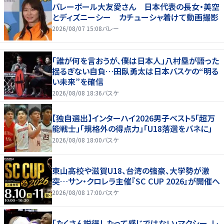
バレーボール大友愛さん 日本代表の長女・美空
とディズニーシー カチューシャ着けて動画撮影
2026/08/07 15:08
バレー
「誰が何を言おうが、僕は日本人」八村塁が語った
揺るぎない自負…田臥勇太は日本バスケの“明る
い未来”を確信
2026/08/08 18:36
バスケ
【独自選出】インターハイ2026男子ベスト5「超万
能戦士」「規格外の得点力」「U18落選をバネに」
2026/08/08 18:00
バスケ
東山高校や滋賀U18、台湾の強豪、大学勢が激
突…サン・クロレラ主催『SC CUP 2026』が開催へ
2026/08/08 17:00
バスケ
「たくさん説得したって感じではない」マクシー、レ