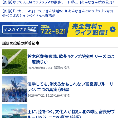
【画像】ゆってぃ夫婦でラブラブ💕お散歩デート🌈石川あんなさんが2S公開⭐️
【画像】「ワカチコ💕」ゆってぃさん結婚❗️❗️石川あんなさんとのラブラブショット
😍ぺこぱのシュウペイさんも祝福🌈
話題の投稿
の新着記事
鈴木彩艶争奪戦、欧州4クラブが接触 リーズには
一度断りか
2026/08/04 20:37
話題の投稿
優勝しても、消えるかもしれない――富良野ブルーリ
ッジ、二つの真実（後編）
2026/07/21 15:25
話題の投稿
土に、膝をつく。文化人が挑む、北の球団――富良野ブ
ルーリッジ、二つの真実（前編）