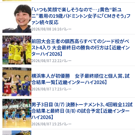
「いつも笑顔で楽しそうなので…」黄色“新ユ
ニ”着用の19歳バドミントン女子に「CMきそう」フ
ァン続々反応
2026/08/08 16:10
バレー
前回大会王者の鎮西高らすべてのシード校がベ
スト4入り 大会最終日の勝負の行方は【近畿イン
ターハイ2026】
2026/08/07 22:22
バレー
横浜隼人が初優勝 女子最終順位と個人賞、試
合結果一覧【近畿インターハイ2026】
2026/08/07 17:23
バレー
男子3日目（8/7）決勝トーナメント3、4回戦全12試
合結果と最終日（8/8）の試合予定【近畿インター
ハイ2026】
2026/08/07 15:25
バレー