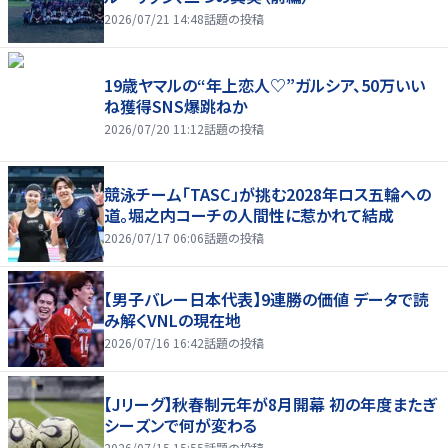
2026/07/21 14:48
話題の投稿
19歳ヤマルの“年上恋人♡”ガルシア、50万いい
ね獲得SNS爆跳ねか
2026/07/20 11:12
話題の投稿
競泳チーム「TASC」が挑む2028年ロス五輪への
道。堀之内コーチの人間性に惹かれて結成
2026/07/17 06:06
話題の投稿
【男子バレー日本代表】9連勝の価値 データで読
み解くVNLの現在地
2026/07/16 16:42
話題の投稿
【Jリーグ】秋春制元年が8月開幕 初の年度またぎ
シーズンで何が変わる
2026/07/15 15:55
話題の投稿