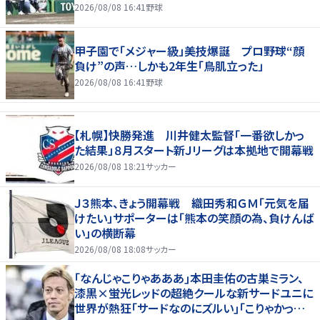
2026/08/08 16:41
野球
甲子園で「メジャー級」美技爆誕 プロ野球“顔
負け”の声…しかも2年生「鳥肌立った」
2026/08/08 16:41
野球
【札幌】快勝発進 川井健太監督「一番欲しかっ
た結果」８月スタート新Ｊリーグは本拠地で開幕戦
2026/08/08 18:21
サッカー
Ｊ３熊本、きょう開幕戦 織田秀和ＧＭ「元気を届
けたい」サポーターは「熊本の笑顔の為、負けんば
い」の横断幕
2026/08/08 18:08
サッカー
｢なんじゃこりゃあああ｣本田圭佑の古巣ミラン、
漆黒×蛍光レッドの超絶クールな新サードユニに
世界が熱狂｢サードなのにズルい｣｢こりゃかっけ