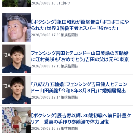
2026/08/08 16:51
ゴルフ
【ボクシング】亀田和毅が衝撃告白「ボコボコにや
られた」世界３階級王者とスパー「強かった」
2026/08/08 17:30
相撲格闘技
フェンシング吉田とテコンドー山田美諭の五輪婚
に江村美咲も「おめでとう」吉田の父は元FC東京
2026/08/08 17:19
相撲格闘技
「八結び」五輪婚！フェンシング吉田健人とテコン
ドー山田美諭「令和８年８月８日」に婚姻届提出
2026/08/08 17:14
相撲格闘技
【ボクシング】辰吉寿以輝、30歳初戦へ前日計量ク
リア 愛妻の手作り参鶏湯で体力回復
2026/08/08 16:33
相撲格闘技