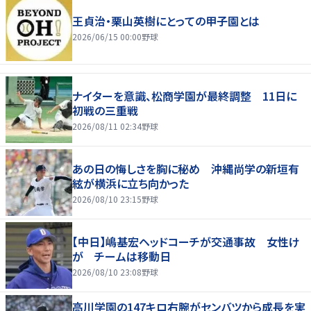
王貞治・栗山英樹にとっての甲子園とは
2026/06/15 00:00
野球
ナイターを意識、松商学園が最終調整 11日に
初戦の三重戦
2026/08/11 02:34
野球
あの日の悔しさを胸に秘め 沖縄尚学の新垣有
絃が横浜に立ち向かった
2026/08/10 23:15
野球
【中日】嶋基宏ヘッドコーチが交通事故 女性け
が チームは移動日
2026/08/10 23:08
野球
高川学園の147キロ右腕がセンバツから成長を実