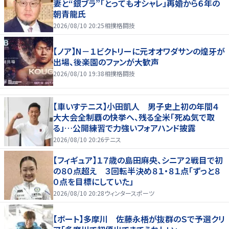
妻と“銀ブラ”「とってもオシャレ」再婚から６年の
朝青龍氏
2026/08/10 20:25
相撲格闘技
【ノア】N－１ビクトリーに元オオワダサンの煌牙が
出場、後楽園のファンが大歓声
2026/08/10 19:38
相撲格闘技
【車いすテニス】小田凱人 男子史上初の年間４
大大会全制覇の快挙へ、残る全米「死ぬ気で取
る」…公開練習で力強いフォアハンド披露
2026/08/10 20:26
テニス
【フィギュア】１７歳の島田麻央、シニア２戦目で初
の８０点超え ３回転半決め８１・８１点「ずっと８
０点を目標にしていた」
2026/08/10 20:28
ウィンタースポーツ
【ボート】多摩川 佐藤永梧が抜群のＳで予選クリ