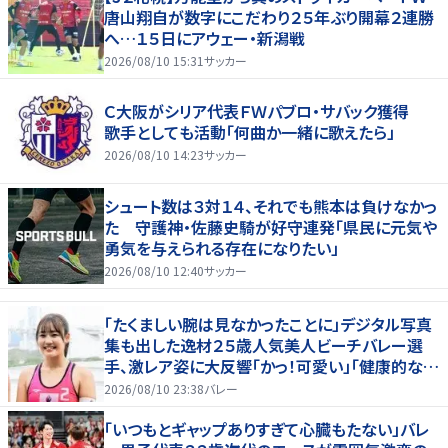
唐山翔自が数字にこだわり２５年ぶり開幕２連勝
へ…１５日にアウェー・新潟戦
2026/08/10 15:31
サッカー
Ｃ大阪がシリア代表ＦＷパブロ・サバック獲得
歌手としても活動「何曲か一緒に歌えたら」
2026/08/10 14:23
サッカー
シュート数は３対１４、それでも熊本は負けなかっ
た 守護神・佐藤史騎が好守連発「県民に元気や
勇気を与えられる存在になりたい」
2026/08/10 12:40
サッカー
「たくましい腕は見なかったことに」デジタル写真
集も出した逸材２５歳人気美人ビーチバレー選
手、激レア姿に大反響「かっ！可愛い」「健康的なキ
レイさ」
2026/08/10 23:38
バレー
「いつもとギャップありすぎて心臓もたない」バレ