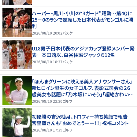
ハーパー・黒川・小川の“3ガード”躍動…第4Qに
25－0のランで逆転した日本代表がモンゴルに勝
利
2026/08/10 20:02
バスケ
U18男子日本代表のアジアカップ登録メンバー発
表…本田蕗以、白谷柱誠ジャックら12名
2026/08/10 18:37
バスケ
「ほんまグリーンに映える美人アナウンサーさん」
新ヒロイン誕生の女子ゴルフ、表彰式司会の２６
歳美女も話題に「乃木坂にいそう」「超絶かわい
い」「スーツもお似合いです」
2026/08/10 22:30
ゴルフ
初優勝の吉沢柚月、トロフィー持ち笑顔で報告
宮里藍さんも「おめでとうーー！！」祝福コメント
2026/08/10 17:39
ゴルフ