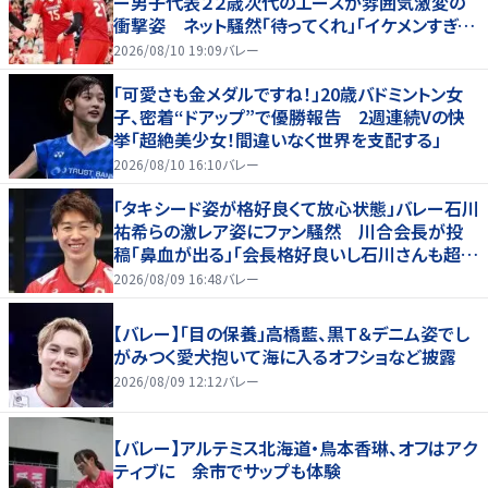
ー男子代表２２歳次代のエースが雰囲気激変の
衝撃姿 ネット騒然「待ってくれ」「イケメンすぎる
から話はいってこない」
2026/08/10 19:09
バレー
「可愛さも金メダルですね！」20歳バドミントン女
子、密着“ドアップ”で優勝報告 2週連続Vの快
挙「超絶美少女！間違いなく世界を支配する」
2026/08/10 16:10
バレー
「タキシード姿が格好良くて放心状態」バレー石川
祐希らの激レア姿にファン騒然 川合会長が投
稿「鼻血が出る」「会長格好良いし石川さんも超格
好いい」
2026/08/09 16:48
バレー
【バレー】「目の保養」高橋藍、黒Ｔ＆デニム姿でし
がみつく愛犬抱いて海に入るオフショなど披露
2026/08/09 12:12
バレー
【バレー】アルテミス北海道・鳥本香琳、オフはアク
ティブに 余市でサップも体験