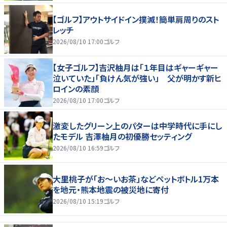
【ゴルフ】アウトサイドイン撲滅！簡単肩周りのスト
レッチ
2026/08/10 17:00
ゴルフ
【女子ゴルフ】吉沢柚月は「１年目はギャーギャー
泣いていた」「負けん気が強い」 父が明かす新ヒ
ロインの素顔
2026/08/10 17:00
ゴルフ
激変したグリーン上のパターは中学時代に手にし
たモデル 吉澤柚月の初優勝セッティング
2026/08/10 16:59
ゴルフ
大里桃子が「お～いお茶」などペットボトル1万本
を地元・熊本地震の被災地に寄付
2026/08/10 15:19
ゴルフ