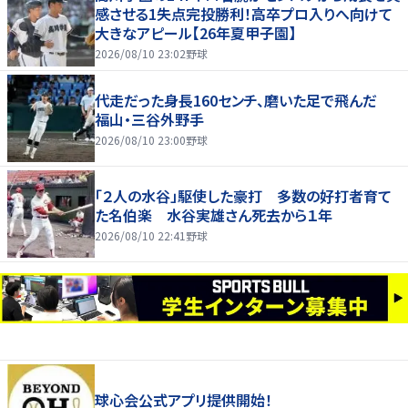
感させる1失点完投勝利！高卒プロ入りへ向けて
大きなアピール【26年夏甲子園】
2026/08/10 23:02
野球
代走だった身長160センチ、磨いた足で飛んだ
福山・三谷外野手
2026/08/10 23:00
野球
「２人の水谷」駆使した豪打 多数の好打者育て
た名伯楽 水谷実雄さん死去から１年
2026/08/10 22:41
野球
球心会公式アプリ提供開始！