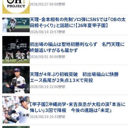
2026/05/27 00:00
野球
天理・金本相有の先制ソロ弾にSNSでは「OBの太
田椋そっくり」と話題に！【26年夏甲子園】
2026/08/10 20:57
野球
初出場の福山は聖地初勝利ならず 名門天理に
終盤追いすがるも届かず
2026/08/01 00:00
野球
天理が４年ぶり初戦突破 初出場福山に快勝
エース長尾が２失点１３Ｋで完投
2026/08/10 22:00
野球
【甲子園】沖縄尚学・末吉良丞が大粒の涙「本当に
悔しい」３回で降板 今後の進路は「未定」
2026/08/10 20:33
野球