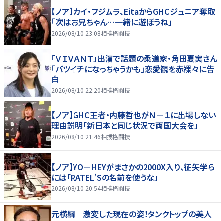
【ノア】カイ・フジムラ、EitaからGHCジュニア奪取
「次はお兄ちゃん…一緒に遊ぼうね」
2026/08/10 23:08
相撲格闘技
「ＶＩＶＡＮＴ」出演で話題の柔道家・角田夏実さん
「バツイチになっちゃうかも」恋愛観を赤裸々に告
白
2026/08/10 22:20
相撲格闘技
【ノア】GHC王者・内藤哲也がＮ－１に出場しない
理由説明「新日本と同じ状況で両国大会を」
2026/08/10 21:46
相撲格闘技
【ノア】YO－HEYがまさかの2000X入り、征矢学ら
には「RATEL’Sの名前を使うな」
2026/08/10 20:54
相撲格闘技
元横綱 激変した現在の姿！タンクトップの美人