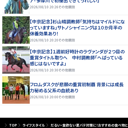
ア「多摩川で初優出できてうれしい」
2026/08/10 20:26
その他競技
【中京記念】杉山晴調教師「気持ちはマイルドにな
っていますね」サトノシャイニングは１０か月半の
休養効果あり！
2026/08/10 20:20
その他競技
【中京記念】１週前好時計のラヴァンダが２つ目の
重賞タイトル取りへ 中村調教師「へばっている
感じはないですよ」
2026/08/10 20:30
その他競技
フロムダスクが悲願の重賞初制覇 背景には成長
力秘める父系の血統あり
2026/08/10 20:00
その他競技
TOP
ライフスタイル
だるい・食欲ない夏バテ対策に！おすすめの食べ物