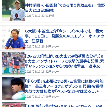
神村学園・小田監督「できる限り先取点を」 佐野
日大と12日2回戦
2026/08/10 21:01
野球
Ｇ大阪・中谷進之介「今シーズンの中でも一番大
事」 １１日に一発勝負のＡＣＬＥプレーオフ・アウ
ェー江原戦
2026/08/10 20:24
サッカー
【26-27J2「第1節」RB大宮VS新潟「徹底分析」】R
B大宮、インサイドハーフに攻撃的選手を配置、素
早いトランジションからの鋭い攻撃点…途中交代
での“メッセージ”も(1)
2026/08/10 18:32
サッカー
「多くの愛」を必要とする男・三笘薫に移籍の可能
性？ 英王者アーセナルがブラジル代表FW獲得
失敗で方針転換か「ベストなミトマは恐ろしいほ
ど優れている」
2026/08/10 17:00
サッカー
【Ｊ２札幌】万能型から真のストライカーへ ＦＷ