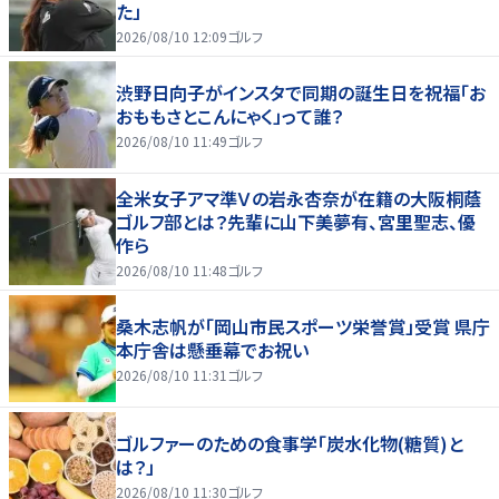
た」
2026/08/10 12:09
ゴルフ
渋野日向子がインスタで同期の誕生日を祝福「お
おももさとこんにゃく」って誰？
2026/08/10 11:49
ゴルフ
全米女子アマ準Ｖの岩永杏奈が在籍の大阪桐蔭
ゴルフ部とは？先輩に山下美夢有、宮里聖志、優
作ら
2026/08/10 11:48
ゴルフ
桑木志帆が「岡山市民スポーツ栄誉賞」受賞 県庁
本庁舎は懸垂幕でお祝い
2026/08/10 11:31
ゴルフ
ゴルファーのための食事学「炭水化物(糖質)と
は？」
2026/08/10 11:30
ゴルフ