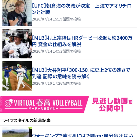
【UFC】朝倉海の次戦が決定 上海でアオリチロ
ンと対戦
2026/07/14 15:19
話題の投稿
【MLB】村上宗隆はHRダービー敗退も約2400万
円 賞金の仕組みを解説
2026/07/14 14:52
話題の投稿
【MLB】大谷翔平「300-150」に史上2位の速さで
到達 記録の意味を読み解く
2026/07/10 17:26
話題の投稿
ライフスタイル
の新着記事
ウォーキングで痩せるには？何km・何分歩けばい