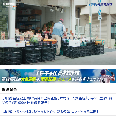
関連記事
【画像】番組史上初「2度目の全問正解」木村昴、人気番組『小学5年生より賢
いの？』で1000万円獲得を報告！
【画像】声優・木村昴、冬休みはNYへ！妹との2ショット写真を公開！