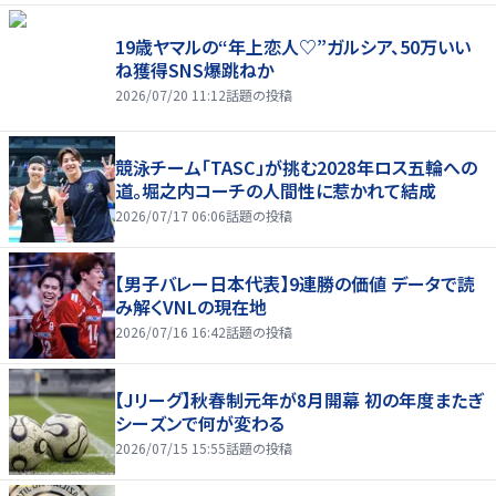
19歳ヤマルの“年上恋人♡”ガルシア、50万いい
ね獲得SNS爆跳ねか
2026/07/20 11:12
話題の投稿
競泳チーム「TASC」が挑む2028年ロス五輪への
道。堀之内コーチの人間性に惹かれて結成
2026/07/17 06:06
話題の投稿
【男子バレー日本代表】9連勝の価値 データで読
み解くVNLの現在地
2026/07/16 16:42
話題の投稿
【Jリーグ】秋春制元年が8月開幕 初の年度またぎ
シーズンで何が変わる
2026/07/15 15:55
話題の投稿