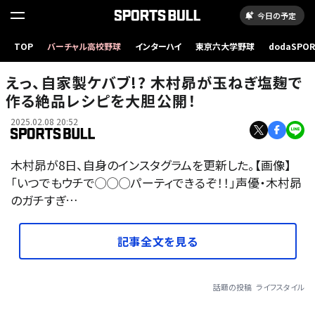
今日の予定
TOP
バーチャル高校野球
インターハイ
東京六大学野球
dodaSPO
（新しいタブ
えっ、自家製ケバブ!? 木村昴が玉ねぎ塩麹で
作る絶品レシピを大胆公開！
2025.02.08 20:52
木村昴が8日、自身のインスタグラムを更新した。【画像】
「いつでもウチで◯◯◯パーティできるぞ！！」声優・木村昴
のガチすぎ…
記事全文を見る
話題の投稿
ライフスタイル