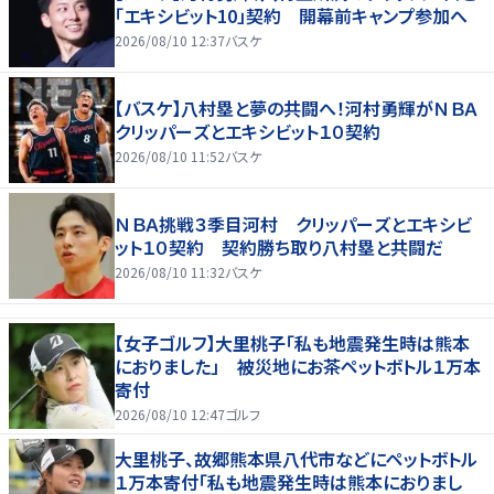
「エキシビット10」契約 開幕前キャンプ参加へ
2026/08/10 12:37
バスケ
【バスケ】八村塁と夢の共闘へ！河村勇輝がＮＢＡ
クリッパーズとエキシビット１０契約
2026/08/10 11:52
バスケ
ＮＢＡ挑戦３季目河村 クリッパーズとエキシビ
ット１０契約 契約勝ち取り八村塁と共闘だ
2026/08/10 11:32
バスケ
【女子ゴルフ】大里桃子「私も地震発生時は熊本
におりました」 被災地にお茶ペットボトル１万本
寄付
2026/08/10 12:47
ゴルフ
大里桃子、故郷熊本県八代市などにペットボトル
１万本寄付「私も地震発生時は熊本におりまし