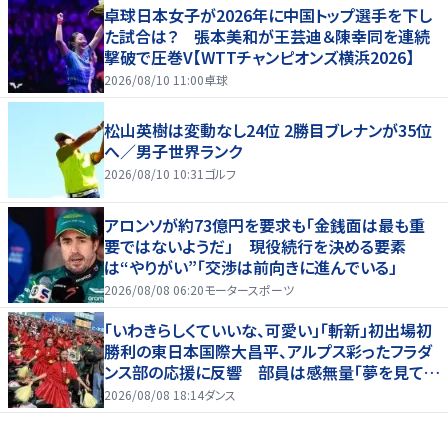
卓球日本女子が2026年に中国トップ選手を下し
た試合は？ 張本美和が王芸迪＆陳幸同を連続
撃破で圧巻V【WTTチャンピオンズ横浜2026】
2026/08/10 11:00
卓球
松山英樹は変動なし24位 2勝目ブレナンが35位
へ／男子世界ランク
2026/08/10 10:31
ゴルフ
アロンソが約73億円を要求も「金銭面は最も重
要ではないようだ」 現役続行を決める要素
は“やりがい”「交渉は前向きに進んでいる」
2026/08/08 06:20
モータースポーツ
「いわきらしくていいな、可愛い」「斬新」初出場初
勝利の東日本国際大昌平、アルプス彩ったフラダ
ンス部の応援に反響 部員は感無量「夢を見てい
るよう」
2026/08/08 18:14
ダンス