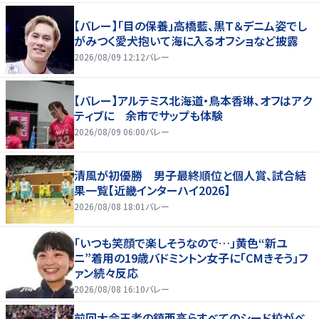
【バレー】「目の保養」高橋藍、黒Ｔ＆デニム姿でし
がみつく愛犬抱いて海に入るオフショなど披露
2026/08/09 12:12
バレー
【バレー】アルテミス北海道・鳥本香琳、オフはアク
ティブに 余市でサップも体験
2026/08/09 06:00
バレー
清風が初優勝 男子最終順位と個人賞、試合結
果一覧【近畿インターハイ2026】
2026/08/08 18:01
バレー
「いつも笑顔で楽しそうなので…」黄色“新ユ
ニ”着用の19歳バドミントン女子に「CMきそう」フ
ァン続々反応
2026/08/08 16:10
バレー
前回大会王者の鎮西高らすべてのシード校がベ