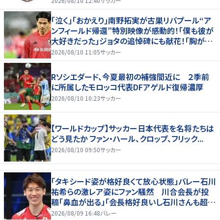
2026/08/10 12:40
サッカー
｢泣く｣｢おかえり｣南野拓実が古巣リバプール“ア
ンフィールド帰還”特別映像が感動的！｢僕も彼が
大好きだった｣ジョタの追悼碑にも献花！｢胸が熱
くなります…｣
2026/08/10 11:05
サッカー
Rソシエダード、今夏最初の補強間近に ２季前
に所属したモロッコ代表DFアゲルド復帰濃厚
2026/08/10 10:23
サッカー
【ワールドカップ】サッカー日本代表を名将たちは
どう見たか ファン・ハール、クロップ、フリック...
2026/08/10 09:50
サッカー
「タキシード姿が格好良くて放心状態」バレー石川
祐希らの激レア姿にファン騒然 川合会長が投
稿「鼻血が出る」「会長格好良いし石川さんも超格
好いい」
2026/08/09 16:48
バレー