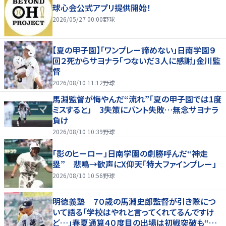
球心会公式アプリ提供開始！
2026/05/27 00:00
野球
【夏の甲子園】「ワンプレー諦めない」日南学園９
回２死からサヨナラ「つないだ３人に感謝」金川監
督
2026/08/10 11:12
野球
馬淵監督が悔やんだ“流れ”「夏の甲子園では1度
ミスすると」 3失策にバント失敗…無念サヨナラ
負け
2026/08/10 10:39
野球
「影のヒーロー」日南学園の劇勝呼んだ“神走
塁” 悲鳴→歓声にX仰天「特大ファインプレー」
2026/08/10 10:56
野球
明徳義塾 ７０歳の馬淵史郎監督が引き際につ
いて語る「学校はやれと言ってくれてるんですけ
ど…」春夏通算４０度目の出場は初戦突破も“馬