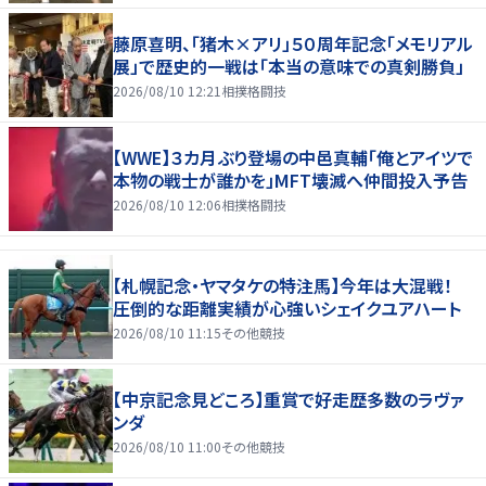
藤原喜明、「猪木×アリ」５０周年記念「メモリアル
展」で歴史的一戦は「本当の意味での真剣勝負」
2026/08/10 12:21
相撲格闘技
【WWE】３カ月ぶり登場の中邑真輔「俺とアイツで
本物の戦士が誰かを」MFT壊滅へ仲間投入予告
2026/08/10 12:06
相撲格闘技
【札幌記念・ヤマタケの特注馬】今年は大混戦！
圧倒的な距離実績が心強いシェイクユアハート
2026/08/10 11:15
その他競技
【中京記念見どころ】重賞で好走歴多数のラヴァ
ンダ
2026/08/10 11:00
その他競技