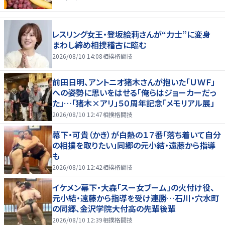
レスリング女王・登坂絵莉さんが“力士”に変身
まわし締め相撲稽古に臨む
2026/08/10 14:08
相撲格闘技
前田日明、アントニオ猪木さんが抱いた「ＵＷＦ」
への姿勢に思いをはせる「俺らはジョーカーだっ
た」…「猪木×アリ」５０周年記念「メモリアル展」
2026/08/10 12:47
相撲格闘技
幕下・可貴（かき）が白熱の１７番「落ち着いて自分
の相撲を取りたい」同郷の元小結・遠藤から指導
も
2026/08/10 12:42
相撲格闘技
イケメン幕下・大森「スー女ブーム」の火付け役、
元小結・遠藤から指導を受け連勝…石川・穴水町
の同郷、金沢学院大付高の先輩後輩
2026/08/10 12:39
相撲格闘技