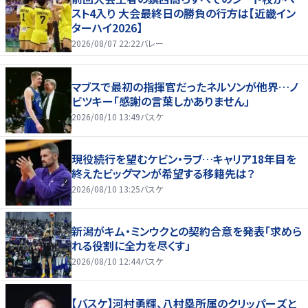
スト4入り 大会最終日の勝負の行方は【近畿イン
ターハイ2026】
2026/08/07 22:22
バレー
マブスで最初の指揮官だったネルソンが他界…ノ
ビツキー「感謝の言葉しかありません」
2026/08/10 13:49
バスケ
現役続行を望むケビン・ラブ…キャリア18年目を
終えたビッグマンが希望する移籍先は？
2026/08/10 13:25
バスケ
新潟がキム・ミンウクとの契約合意を発表「求めら
れる役割に全力を尽くす」
2026/08/10 12:44
バスケ
【バスケ】河村勇輝、八村塁所属のクリッパーズと