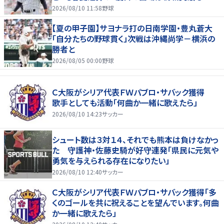
淵節”炸裂
2026/08/10 11:58
野球
【夏の甲子園】サヨナラ打の日南学園・豊丸蒼大
「自分たちの野球貫く」次戦は沖縄尚学－横浜の
勝者と
2026/08/05 00:00
野球
Ｃ大阪がシリア代表ＦＷパブロ・サバック獲得
歌手としても活動「何曲か一緒に歌えたら」
2026/08/10 14:23
サッカー
シュート数は３対１４、それでも熊本は負けなかっ
た 守護神・佐藤史騎が好守連発「県民に元気や
勇気を与えられる存在になりたい」
2026/08/10 12:40
サッカー
Ｃ大阪がシリア代表ＦＷパブロ・サバック獲得「多
くのゴールを共に祝えることを望んでいます。何曲
か一緒に歌えたら」