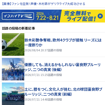
【画像】ファンを圧倒！声優・木村昴がゲリラライブ大成功させる
話題の投稿
の新着記事
鈴木彩艶争奪戦、欧州4クラブが接触 リーズには
一度断りか
2026/08/04 20:37
話題の投稿
優勝しても、消えるかもしれない――富良野ブルーリ
ッジ、二つの真実（後編）
2026/07/21 15:25
話題の投稿
土に、膝をつく。文化人が挑む、北の球団――富良野ブ
ルーリッジ、二つの真実（前編）
2026/07/21 14:48
話題の投稿