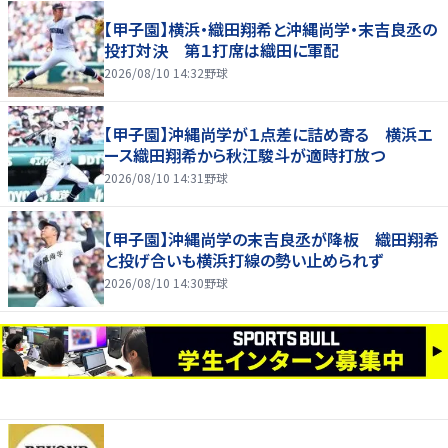
【甲子園】横浜・織田翔希と沖縄尚学・末吉良丞の
投打対決 第１打席は織田に軍配
2026/08/10 14:32
野球
【甲子園】沖縄尚学が１点差に詰め寄る 横浜エ
ース織田翔希から秋江駿斗が適時打放つ
2026/08/10 14:31
野球
【甲子園】沖縄尚学の末吉良丞が降板 織田翔希
と投げ合いも横浜打線の勢い止められず
2026/08/10 14:30
野球