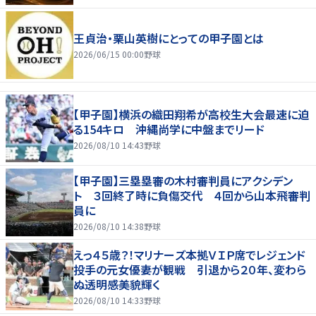
王貞治・栗山英樹にとっての甲子園とは
2026/06/15 00:00
野球
【甲子園】横浜の織田翔希が高校生大会最速に迫
る154キロ 沖縄尚学に中盤までリード
2026/08/10 14:43
野球
【甲子園】三塁塁審の木村審判員にアクシデン
ト ３回終了時に負傷交代 ４回から山本飛審判
員に
2026/08/10 14:38
野球
えっ４５歳？！マリナーズ本拠ＶＩＰ席でレジェンド
投手の元女優妻が観戦 引退から２０年、変わら
ぬ透明感美貌輝く
2026/08/10 14:33
野球