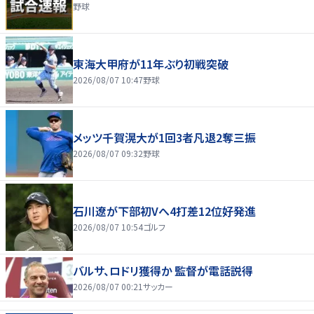
野球
東海大甲府が11年ぶり初戦突破
2026/08/07 10:47
野球
メッツ千賀滉大が1回3者凡退2奪三振
2026/08/07 09:32
野球
石川遼が下部初Vへ4打差12位好発進
2026/08/07 10:54
ゴルフ
バルサ、ロドリ獲得か 監督が電話説得
2026/08/07 00:21
サッカー