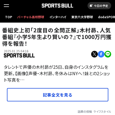
今日の予定
TOP
バーチャル高校野球
インターハイ
東京六大学野球
dodaSPO
（新しいタブ
番組史上初「2度目の全問正解」木村昴、人気
番組『小学5年生より賢いの？』で1000万円獲
得を報告！
2025.01.25 04:16
タレントで声優の木村昴が25日、自身のインスタグラムを
更新。【画像】声優・木村昴、冬休みはNYへ！妹との2ショッ
ト写真を…
記事全文を見る
話題の投稿
ライフスタイル