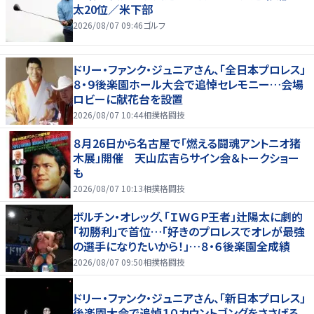
太20位／米下部
2026/08/07 09:46
ゴルフ
ドリー・ファンク・ジュニアさん、「全日本プロレス」
８・９後楽園ホール大会で追悼セレモニー…会場
ロビーに献花台を設置
2026/08/07 10:44
相撲格闘技
８月26日から名古屋で「燃える闘魂アントニオ猪
木展」開催 天山広吉らサイン会＆トークショー
も
2026/08/07 10:13
相撲格闘技
ボルチン・オレッグ、「ＩＷＧＰ王者」辻陽太に劇的
「初勝利」で首位…「好きのプロレスでオレが最強
の選手になりたいから！」…８・６後楽園全成績
2026/08/07 09:50
相撲格闘技
ドリー・ファンク・ジュニアさん、「新日本プロレス」
後楽園大会で追悼１０カウントゴングをささげる