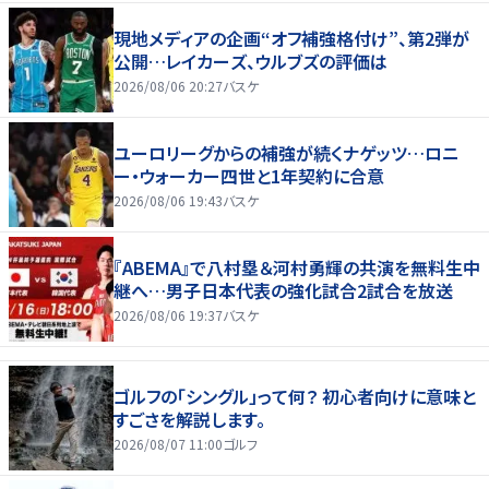
現地メディアの企画“オフ補強格付け”、第2弾が
公開…レイカーズ、ウルブズの評価は
2026/08/06 20:27
バスケ
ユーロリーグからの補強が続くナゲッツ…ロニ
ー・ウォーカー四世と1年契約に合意
2026/08/06 19:43
バスケ
『ABEMA』で八村塁＆河村勇輝の共演を無料生中
継へ…男子日本代表の強化試合2試合を放送
2026/08/06 19:37
バスケ
ゴルフの「シングル」って何？ 初心者向けに意味と
すごさを解説します。
2026/08/07 11:00
ゴルフ