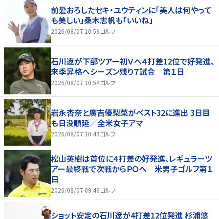
前髪おろしたセキ・ユウティンに「美人は何やって
も美しい」桑木志帆も「いいね」
2026/08/07 10:59
ゴルフ
石川遼が下部ツアー初Ｖへ４打差12位で好発進、
来季昇格へシーズン残り７試合 第１日
2026/08/07 10:54
ゴルフ
岩永杏奈と廣吉優梨菜がベスト32に進出 3日目
も日没順延／全米女子アマ
2026/08/07 10:49
ゴルフ
松山英樹は首位に４打差の好発進、レギュラーツ
アー最終戦で次戦からＰＯへ 米男子ゴルフ第１
日
2026/08/07 09:46
ゴルフ
ショット安定の石川遼が4打差12位発進 杉浦悠