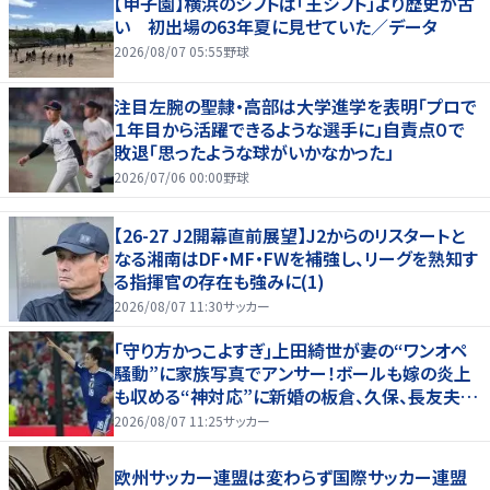
【甲子園】横浜のシフトは「王シフト」より歴史が古
い 初出場の63年夏に見せていた／データ
2026/08/07 05:55
野球
注目左腕の聖隷・高部は大学進学を表明「プロで
１年目から活躍できるような選手に」自責点０で
敗退「思ったような球がいかなかった」
2026/07/06 00:00
野球
【26-27 J2開幕直前展望】J2からのリスタートと
なる湘南はDF・MF・FWを補強し、リーグを熟知す
る指揮官の存在も強みに(1)
2026/08/07 11:30
サッカー
｢守り方かっこよすぎ｣上田綺世が妻の“ワンオペ
騒動”に家族写真でアンサー！ボールも嫁の炎上
も収める“神対応”に新婚の板倉、久保、長友夫妻
もエール！
2026/08/07 11:25
サッカー
欧州サッカー連盟は変わらず国際サッカー連盟