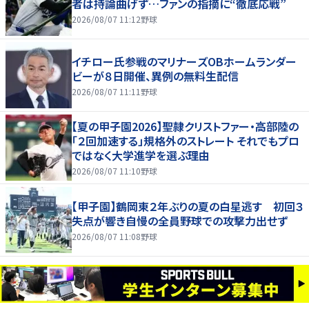
者は持論曲げず…ファンの指摘に“徹底応戦”
2026/08/07 11:12
野球
イチロー氏参戦のマリナーズOBホームランダー
ビーが８日開催、異例の無料生配信
2026/08/07 11:11
野球
【夏の甲子園2026】聖隷クリストファー・高部陸の
「２回加速する」規格外のストレート それでもプロ
ではなく大学進学を選ぶ理由
2026/08/07 11:10
野球
【甲子園】鶴岡東２年ぶりの夏の白星逃す 初回３
失点が響き自慢の全員野球での攻撃力出せず
2026/08/07 11:08
野球