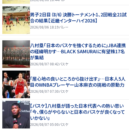
男子2日目（8/6）決勝トーナメント1、2回戦全21試
合の結果【近畿インターハイ2026】
2026/08/06 18:19
バレー
八村塁「日本のバスケを強くするために」JBA連携
の経緯明かす…BLACK SAMURAIに有望株17名
が集結
2026/08/07 08:42
バスケ
「居心地の良いところから抜け出す」…日本人5人
目のWNBAプレーヤー山本麻衣の挑戦の原動力
2026/08/07 07:30
バスケ
【バスケ】八村塁が語った日本代表への熱い思い
「今、僕らがやらないと日本のバスケが良くなって
いかない」
2026/08/07 05:00
バスケ