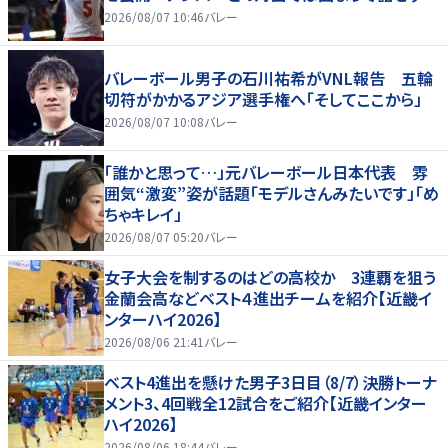
2026/08/07 10:46
バレー
バレーボール男子の石川祐希がVNL報告 五輪
切符がかかるアジア選手権へ「そしてここから」
2026/08/07 10:08
バレー
「誰かと思って…」元バレーボール日本代表 雰
囲気“激変”姿が話題「モデルさんみたいです」「め
ちゃキレイ」
2026/08/07 05:20
バレー
女子大会を制するのはどの高校か 3連覇を狙う
金蘭会高などベスト４進出チームを紹介【近畿イ
ンターハイ2026】
2026/08/06 21:41
バレー
ベスト4進出を懸けた男子3日目（8/7）決勝トーナ
メント3、4回戦全12試合をご紹介【近畿インター
ハイ2026】
2026/08/06 18:44
バレー