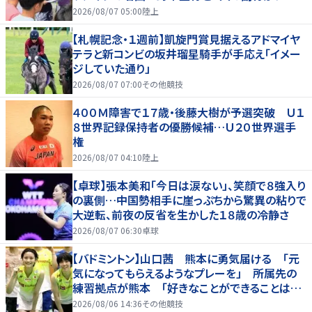
を引っ張る…夏合宿特集第１弾、国学院大
2026/08/07 05:00
陸上
【札幌記念・１週前】凱旋門賞見据えるアドマイヤ
テラと新コンビの坂井瑠星騎手が手応え「イメー
ジしていた通り」
2026/08/07 07:00
その他競技
４００Ｍ障害で１７歳・後藤大樹が予選突破 Ｕ１
８世界記録保持者の優勝候補…Ｕ２０世界選手
権
2026/08/07 04:10
陸上
【卓球】張本美和「今日は涙ない」、笑顔で８強入り
の裏側…中国勢相手に崖っぷちから驚異の粘りで
大逆転、前夜の反省を生かした１８歳の冷静さ
2026/08/07 06:30
卓球
【バドミントン】山口茜 熊本に勇気届ける 「元
気になってもらえるようなプレーを」 所属先の
練習拠点が熊本 「好きなことができることは当
たり前じゃない」
2026/08/06 14:36
その他競技