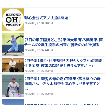
球心会公式アプリ提供開始！
2026/05/27 00:00
野球
【7日の甲子園見どころ】東海大甲府VS鶴岡東、両
チームの2年生投手の出来が勝敗のカギを握る
2026/08/07 06:44
野球
【甲子園】横浜・村田監督「内野６人シフト」の可能
性を示唆「確率の問題だと思うんですが…」
2026/08/07 05:55
野球
【甲子園】「球児の母の夏」花巻東・萬谷堅心の母
恵美さん 佐々木監督も関心をよせる子育てと
は
2026/08/07 05:55
野球