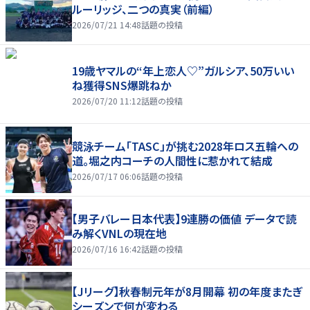
ルーリッジ、二つの真実（前編）
2026/07/21 14:48
話題の投稿
19歳ヤマルの“年上恋人♡”ガルシア、50万いい
ね獲得SNS爆跳ねか
2026/07/20 11:12
話題の投稿
競泳チーム「TASC」が挑む2028年ロス五輪への
道。堀之内コーチの人間性に惹かれて結成
2026/07/17 06:06
話題の投稿
【男子バレー日本代表】9連勝の価値 データで読
み解くVNLの現在地
2026/07/16 16:42
話題の投稿
【Jリーグ】秋春制元年が8月開幕 初の年度またぎ
シーズンで何が変わる