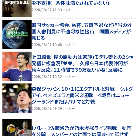
を不支持！「条件は満たされていない」
2026/08/07 11:03
サッカー
韓国サッカー協会、Ｗ杯、五輪予選など担当の外
国人審判員に不適切な性接待 同国メディアが
報じる
2026/08/07 10:48
サッカー
上田綺世「僕の原動力は家族」モデル妻との２ショ
発信に板倉滉「♥♥」 久保ら日本代表仲間が
続々反応、１１時間で３９万超いいね！反響に
2026/08/07 10:32
サッカー
森保ジャパン、１０・１にエクアドルと対戦 ウルグ
アイ、ベネズエラと南米３連戦 ４戦目はニュー
ジーランドまたはパナマと対戦
2026/08/07 09:59
サッカー
【バレー】佐藤淑乃が乃木坂46ライブ観戦 動画
を公開 メンバーとの対面では固まって話せず