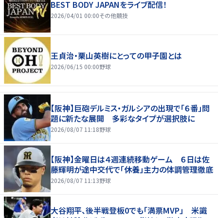
BEST BODY JAPANをライブ配信！
2026/04/01 00:00
その他競技
王貞治・栗山英樹にとっての甲子園とは
2026/06/15 00:00
野球
【阪神】巨砲デルミス・ガルシアの出現で「６番」問
題に新たな展開 多彩なタイプが選択肢に
2026/08/07 11:18
野球
【阪神】金曜日は４週連続移動ゲーム ６日は佐
藤輝明が途中交代で「休養」主力の体調管理徹底
2026/08/07 11:13
野球
大谷翔平、後半戦登板0でも「満票MVP」 米識