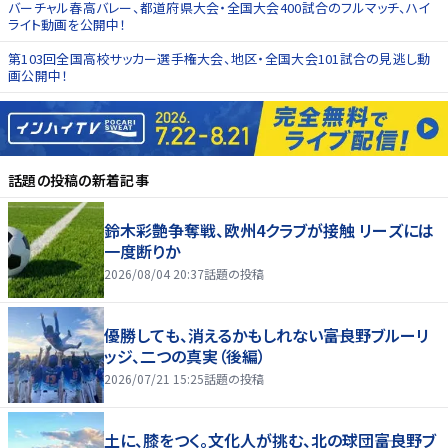
バーチャル春高バレー、都道府県大会・全国大会400試合のフルマッチ、ハイ
ライト動画を公開中！
第103回全国高校サッカー選手権大会、地区・全国大会101試合の見逃し動
画公開中！
話題の投稿
の新着記事
鈴木彩艶争奪戦、欧州4クラブが接触 リーズには
一度断りか
2026/08/04 20:37
話題の投稿
優勝しても、消えるかもしれない――富良野ブルーリ
ッジ、二つの真実（後編）
2026/07/21 15:25
話題の投稿
土に、膝をつく。文化人が挑む、北の球団――富良野ブ