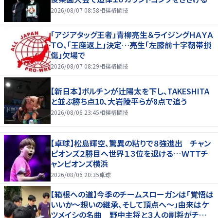
2026/08/07 08:58
相撲格闘技
「アジアタッグ王者」青柳亮生＆ライジングＨＡＹＡ
ＴＯ、「王座返上」決定…亮生「左膝前十字靭帯損
傷」欠場で
2026/08/07 08:29
相撲格闘技
【新日本】ボルチンが辻陽太を下し、TAKESHITA
と並ぶ勝ち点10、大岩陵平らが8点で追う
2026/08/06 23:45
相撲格闘技
【卓球】松島輝空、驚異の粘りで８強進出 チャン
ピオンズ２勝目へ世界１３位を退ける…ＷＴＴチ
ャンピオンズ横浜
2026/08/06 20:35
卓球
【箱根への道】今季のチームスローガンは「覚悟は
いいか～想いの継承、そして頂点へ～」由来はケ
ツメイシの名曲 野中主将と３人の副将がチーム