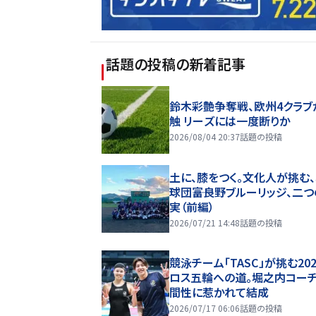
話題の投稿
の新着記事
鈴木彩艶争奪戦、欧州4クラブ
触 リーズには一度断りか
2026/08/04 20:37
話題の投稿
土に、膝をつく。文化人が挑む
球団――富良野ブルーリッジ、二
実（前編）
2026/07/21 14:48
話題の投稿
競泳チーム「TASC」が挑む20
ロス五輪への道。堀之内コー
間性に惹かれて結成
2026/07/17 06:06
話題の投稿