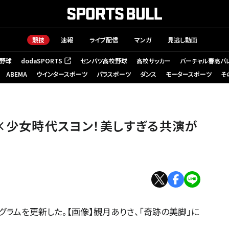
競技
速報
ライブ配信
マンガ
見逃し動画
野球
dodaSPORTS
センバツ高校野球
高校サッカー
バーチャル春高バ
（新しいタブで開く）
ABEMA
ウインタースポーツ
パラスポーツ
ダンス
モータースポーツ
そ
さ×少女時代スヨン！美しすぎる共演が
グラムを更新した。【画像】観月ありさ、「奇跡の美脚」に