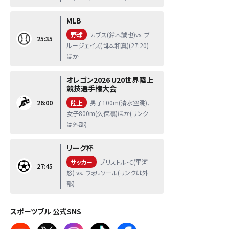
MLB
野球
カブス(鈴木誠也)vs. ブ
25:35
ルージェイズ(岡本和真)(27:20)
ほか
オレゴン2026 U20世界陸上
競技選手権大会
26:00
陸上
男子100m(清水空跳)、
女子800m(久保凛)ほか(リンク
は外部)
リーグ杯
サッカー
ブリストル・C(平河
27:45
悠) vs. ウォルソール(リンクは外
部)
スポーツブル 公式SNS