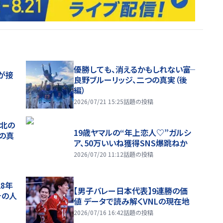
優勝しても、消えるかもしれない――富
が接
良野ブルーリッジ、二つの真実（後
編）
2026/07/21 15:25
話題の投稿
、北の
19歳ヤマルの“年上恋人♡”ガルシ
つの真
ア、50万いいね獲得SNS爆跳ねか
2026/07/20 11:12
話題の投稿
28年
【男子バレー日本代表】9連勝の価
チの人
値 データで読み解くVNLの現在地
2026/07/16 16:42
話題の投稿