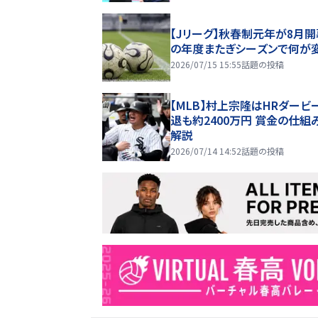
【Jリーグ】秋春制元年が8月開
の年度またぎシーズンで何が
2026/07/15 15:55
話題の投稿
【MLB】村上宗隆はHRダービ
退も約2400万円 賞金の仕組
解説
2026/07/14 14:52
話題の投稿