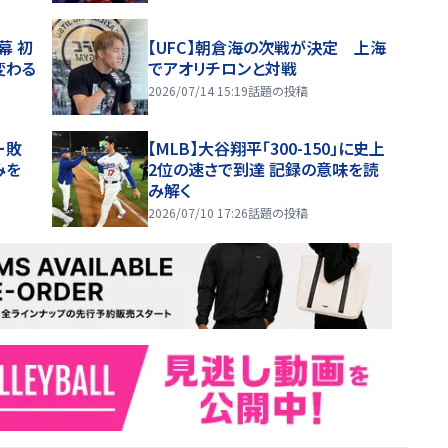
幕 初
【UFC】朝倉海の次戦が決定 上海
変わる
でアオリチロンと対戦
2026/07/14 15:19
話題の投稿
ー敗
【MLB】大谷翔平「300-150」に史上
みを
2位の速さで到達 記録の意味を読
み解く
2026/07/10 17:26
話題の投稿