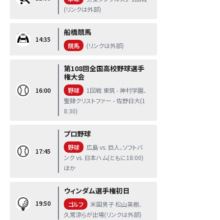
(リンクは外部)
船橋競馬
14:35
競馬
(リンクは外部)
第108回全国高校野球選手
権大会
16:00
野球
1回戦 東筑 - 神村学園、
聖隷クリストファー - 佐野日大(1
8:30)
プロ野球
野球
広島 vs. 巨人、ソフトバ
17:45
ンク vs. 日本ハム(ともに18:00)
ほか
ウィンダム選手権初日
19:50
ゴルフ
米国男子 松山英樹、
久常涼らが出場(リンクは外部)