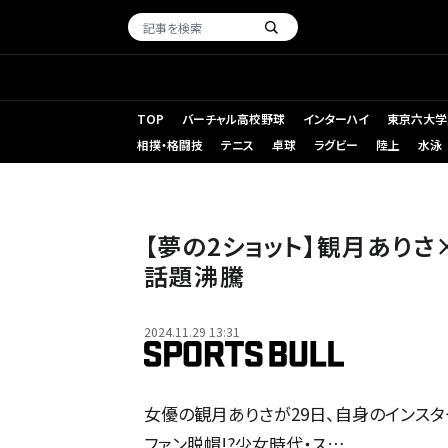
TOP
バーチャル高校野球
インターハイ
東京六大学
相撲・格闘技
テニス
卓球
ラグビー
陸上
水泳
【夢の2ショット】観月あり
話題沸騰
2024.11.29 13:31
女優の観月ありさが29日、自身のインスタ
ファン脱帽!?少女時代・ス…