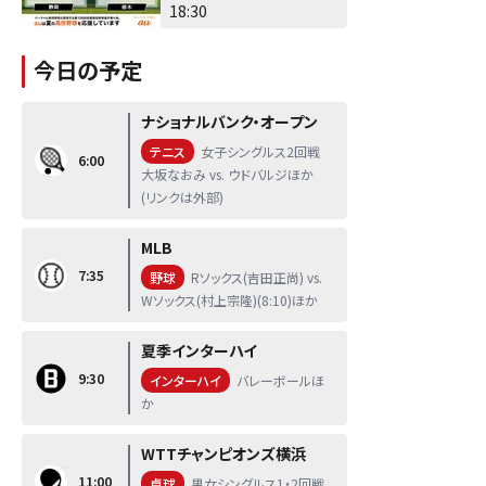
18:30
今日の予定
ナショナルバンク・オープン
テニス
女子シングルス2回戦
6:00
大坂なおみ vs. ウドバルジほか
(リンクは外部)
MLB
7:35
野球
Rソックス(吉田正尚) vs.
Wソックス(村上宗隆)(8:10)ほか
夏季インターハイ
9:30
インターハイ
バレーボールほ
か
WTTチャンピオンズ横浜
11:00
卓球
男女シングルス1・2回戦