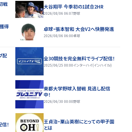
初戦
大谷翔平 今季初の1試合2HR
2026/08/06 06:07
野球
来獲得
卓球・張本智和 大会V2へ快勝発進
2026/08/06 06:00
卓球
ブ配
全30競技を完全無料でライブ配信！
2025/06/25 00:00
インターハイ(インハイ.tv)
東都大学野球入替戦 見逃し配信
中！
2026/06/30 00:00
野球
王貞治・栗山英樹にとっての甲子園
配信！
とは