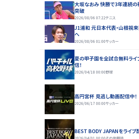
大坂なおみ 快勝で3年連続の
突破
2026/08/06 07:22
テニス
J1浦和 元日本代表・山根視
へ
2026/08/06 01:00
サッカー
夏の甲子園を全試合無料ライ
信！
2026/04/18 00:00
野球
高円宮杯 見逃し動画配信中！
2026/06/17 00:00
サッカー
BEST BODY JAPANをライブ
2026/04/01 00:00
その他競技