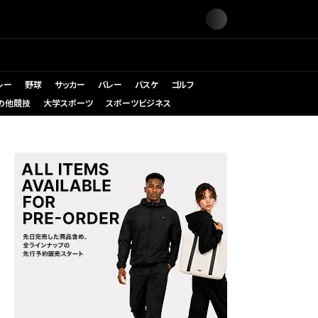
レー
野球
サッカー
バレー
バスケ
ゴルフ
の他競技
大学スポーツ
スポーツビジネス