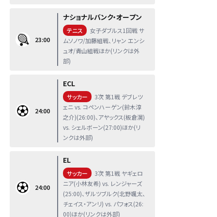
ナショナルバンク・オープン
テニス
女子ダブルス1回戦 サ
23:00
ムソノワ/加藤組戦、リャン エンシ
ュオ/青山組戦ほか(リンクは外
部)
ECL
サッカー
3次 第1戦 デブレツ
ェニ vs. コペンハーゲン(鈴木淳
24:00
之介)(26:00)、アヤックス(板倉滉)
vs. シェルボーン(27:00)ほか(リ
ンクは外部)
EL
サッカー
3次 第1戦 ヤギェロ
ニア(小林友希) vs. レンジャーズ
24:00
(25:00)、ザルツブルク(北野颯太、
チェイス・アンリ) vs. パフォス(26:
00)ほか(リンクは外部)