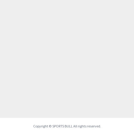
Copyright © SPORTS BULL All rights reserved.