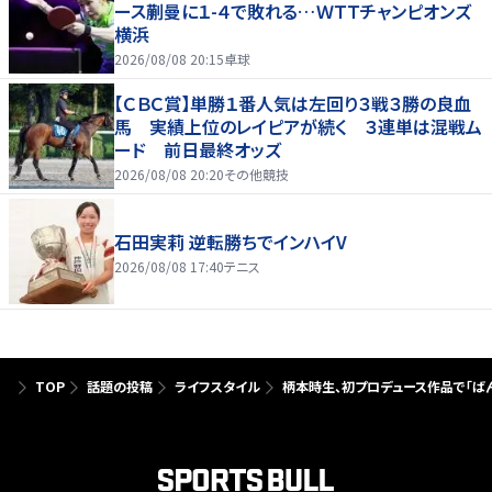
ース蒯曼に１-４で敗れる…ＷＴＴチャンピオンズ
横浜
2026/08/08 20:15
卓球
【ＣＢＣ賞】単勝１番人気は左回り３戦３勝の良血
馬 実績上位のレイピアが続く ３連単は混戦ム
ード 前日最終オッズ
2026/08/08 20:20
その他競技
石田実莉 逆転勝ちでインハイV
2026/08/08 17:40
テニス
TOP
話題の投稿
ライフスタイル
柄本時生、初プロデュース作品で「ば