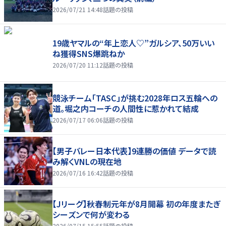
2026/07/21 14:48
話題の投稿
19歳ヤマルの“年上恋人♡”ガルシア、50万いい
ね獲得SNS爆跳ねか
2026/07/20 11:12
話題の投稿
競泳チーム「TASC」が挑む2028年ロス五輪への
道。堀之内コーチの人間性に惹かれて結成
2026/07/17 06:06
話題の投稿
【男子バレー日本代表】9連勝の価値 データで読
み解くVNLの現在地
2026/07/16 16:42
話題の投稿
【Jリーグ】秋春制元年が8月開幕 初の年度またぎ
シーズンで何が変わる
2026/07/15 15:55
話題の投稿