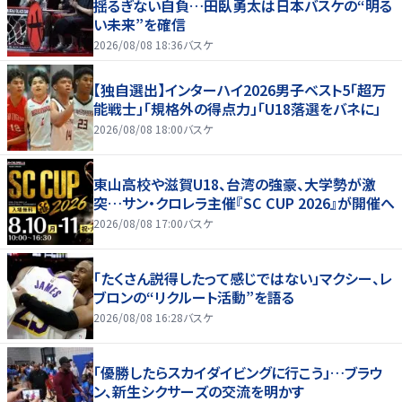
揺るぎない自負…田臥勇太は日本バスケの“明る
い未来”を確信
2026/08/08 18:36
バスケ
【独自選出】インターハイ2026男子ベスト5「超万
能戦士」「規格外の得点力」「U18落選をバネに」
2026/08/08 18:00
バスケ
東山高校や滋賀U18、台湾の強豪、大学勢が激
突…サン・クロレラ主催『SC CUP 2026』が開催へ
2026/08/08 17:00
バスケ
「たくさん説得したって感じではない」マクシー、レ
ブロンの“リクルート活動”を語る
2026/08/08 16:28
バスケ
「優勝したらスカイダイビングに行こう」…ブラウ
ン、新生シクサーズの交流を明かす