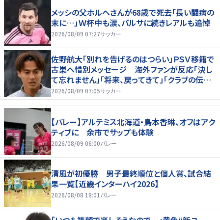
メッシの父ホルヘさんが68歳で死去「長い闘病の
末に…」Ｗ杯中も涙、バルサに続きレアルも追悼
2026/08/09 07:27
サッカー
佐野航大「別れを告げるのはつらい」ＰＳＶ移籍で
古巣へ惜別メッセージ 海外ファンが反応「決し
て忘れません」「将来、戻ってきて」「クラブの伝説
です」
2026/08/09 07:05
サッカー
【バレー】アルテミス北海道・鳥本香琳、オフはアク
ティブに 余市でサップも体験
2026/08/09 06:00
バレー
清風が初優勝 男子最終順位と個人賞、試合結
果一覧【近畿インターハイ2026】
2026/08/08 18:01
バレー
「いつも笑顔で楽しそうなので…」黄色“新ユ