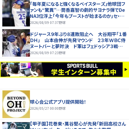
「毎年夏になると強くなるベイスターズ」他球団フ
ァンも“驚異”…筒香嘉智の劇的サヨナラ弾でDe
NA3位浮上「今年もブーストが始まるのか」セ・リ
ーグ真夏の激しいAクラス争いの行方は
2026/08/09 07:37
野球
ドジャース９年ぶり８連敗阻止へ 大谷翔平「１番
ＤＨ」 山本由伸が先発マウンド ２３年ＷＢＣ侍
ヌートバーと夢対決 ド軍はフェドゥシア３戦連
続先発マスク【両軍ラインナップ】
2026/08/09 07:23
野球
球心会公式アプリ提供開始！
2026/05/27 00:00
野球
【甲子園】花巻東・萬谷堅心が先発「新田高校さん