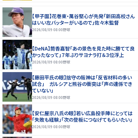
【甲子園】花巻東・萬谷堅心が先発「新田高校さん
はいい左バッターがいるので」佐々木監督
2026/08/09 08:00
野球
【DeNA】筒香嘉智「あの景色を見た時に勝てて良
かったなって」７年ぶりサヨナラ打＆３位浮上
2026/08/09 08:00
野球
【藤田平氏の眼】拙守の阪神は「反省材料の多い
試合」 ガルシアと熊谷の衝突は「声の連係でき
ていない」
2026/08/09 08:00
野球
【安仁屋宗八氏の眼】若い広島投手陣にとっては
「失敗も経験」「次の登板につなげてもらいたい」
2026/08/09 08:00
野球