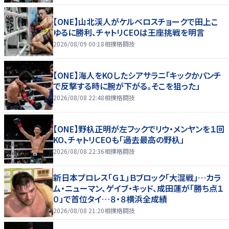
【ONE】山北渓人がケルベロスチョークで田上こ
ゆるに勝利、チャトリCEOは王座挑戦を明言
2026/08/09 00:18
相撲格闘技
【ONE】海人をKOしたシアサラニ「キックかパンチ
で反撃する時に腕が下がる。そこを狙った」
2026/08/08 22:48
相撲格闘技
【ONE】野杁正明が左フックでリウ・メンヤンを１回
KO、チャトリCEOも「過去最高の野杁」
2026/08/08 22:36
相撲格闘技
新日本プロレス「Ｇ１」Ｂブロック「大混戦」…カラ
ム・ニューマン、ゲイブ・キッド、成田蓮が「勝ち点１
０」で首位タイ…８・８横浜全成績
2026/08/08 21:20
相撲格闘技