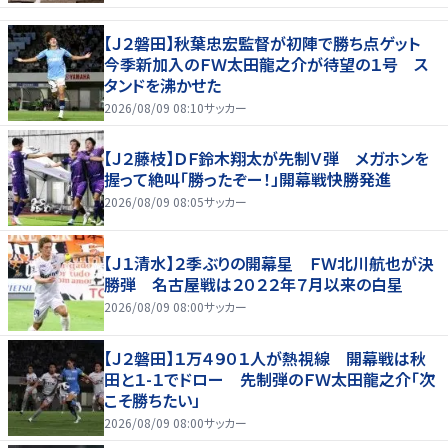
【Ｊ２磐田】秋葉忠宏監督が初陣で勝ち点ゲット
今季新加入のＦＷ太田龍之介が待望の１号 ス
タンドを沸かせた
2026/08/09 08:10
サッカー
【Ｊ２藤枝】ＤＦ鈴木翔太が先制Ｖ弾 メガホンを
握って絶叫「勝ったぞー！」開幕戦快勝発進
2026/08/09 08:05
サッカー
【Ｊ１清水】２季ぶりの開幕星 ＦＷ北川航也が決
勝弾 名古屋戦は２０２２年７月以来の白星
2026/08/09 08:00
サッカー
【Ｊ２磐田】１万４９０１人が熱視線 開幕戦は秋
田と１-１でドロー 先制弾のＦＷ太田龍之介「次
こそ勝ちたい」
2026/08/09 08:00
サッカー