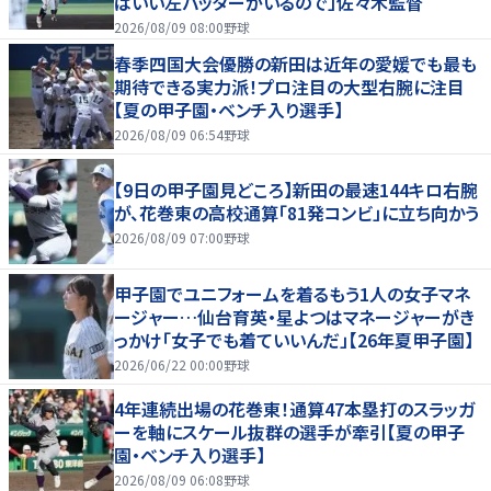
はいい左バッターがいるので」佐々木監督
2026/08/09 08:00
野球
春季四国大会優勝の新田は近年の愛媛でも最も
期待できる実力派！プロ注目の大型右腕に注目
【夏の甲子園・ベンチ入り選手】
2026/08/09 06:54
野球
【9日の甲子園見どころ】新田の最速144キロ右腕
が、花巻東の高校通算「81発コンビ」に立ち向かう
2026/08/09 07:00
野球
甲子園でユニフォームを着るもう1人の女子マネ
ージャー…仙台育英・星よつはマネージャーがき
っかけ「女子でも着ていいんだ」【26年夏甲子園】
2026/06/22 00:00
野球
4年連続出場の花巻東！通算47本塁打のスラッガ
ーを軸にスケール抜群の選手が牽引【夏の甲子
園・ベンチ入り選手】
2026/08/09 06:08
野球