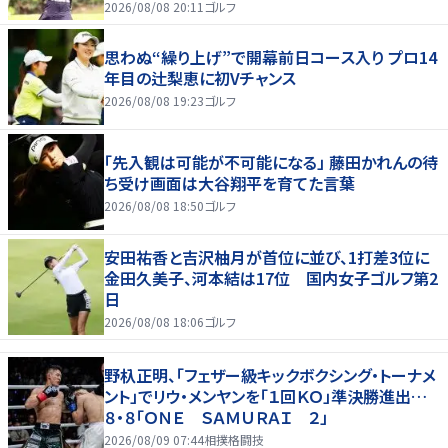
2026/08/08 20:11
ゴルフ
思わぬ“繰り上げ”で開幕前日コース入り プロ14
年目の辻梨恵に初Vチャンス
2026/08/08 19:23
ゴルフ
「先入観は可能が不可能になる」 藤田かれんの待
ち受け画面は大谷翔平を育てた言葉
2026/08/08 18:50
ゴルフ
安田祐香と吉沢柚月が首位に並び、1打差3位に
金田久美子、河本結は17位 国内女子ゴルフ第2
日
2026/08/08 18:06
ゴルフ
野杁正明、「フェザー級キックボクシング・トーナメ
ント」でリウ・メンヤンを「１回ＫＯ」準決勝進出…
８・８「ＯＮＥ ＳＡＭＵＲＡＩ ２」
2026/08/09 07:44
相撲格闘技