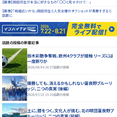
【画像】岡田将生が本当に好きなもの「〇〇と見せかけて…」
【画像】「結婚近いかな」岡田将生と人気女優のオフショットが素敵すぎると
話題に
話題の投稿
の新着記事
鈴木彩艶争奪戦、欧州4クラブが接触 リーズには
一度断りか
2026/08/04 20:37
話題の投稿
優勝しても、消えるかもしれない――富良野ブルーリ
ッジ、二つの真実（後編）
2026/07/21 15:25
話題の投稿
土に、膝をつく。文化人が挑む、北の球団――富良野ブ
ルーリッジ、二つの真実（前編）