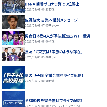
DeNA 筒香サヨナラ弾で３位浮上
2026/08/09 00:23
野球
佐野航大 古巣へ惜別メッセージ
2026/08/09 07:05
サッカー
男女日本勢4人が準決勝進出 WTT横浜
2026/08/09 08:00
卓球
長友 FC東京は「家族のような存在」
2026/08/09 05:00
サッカー
夏の甲子園 全試合無料ライブ配信！
2026/04/12 00:00
野球
全30競技を完全無料でライブ配信！
2025/06/20 00:00
インターハイ(インハイ.tv)