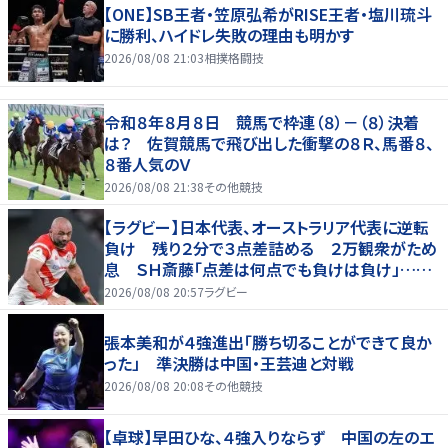
【ONE】SB王者・笠原弘希がRISE王者・塩川琉斗
に勝利、ハイドレ失敗の理由も明かす
2026/08/08 21:03
相撲格闘技
令和８年８月８日 競馬で枠連（８）－（８）決着
は？ 佐賀競馬で飛び出した衝撃の８Ｒ、馬番８、
８番人気のＶ
2026/08/08 21:38
その他競技
【ラグビー】日本代表、オーストラリア代表に逆転
負け 残り２分で３点差詰める ２万観衆がため
息 ＳＨ斎藤「点差は何点でも負けは負け」…前
半にＳＯ伊藤龍が先制トライ、３２ー３５で惜敗
2026/08/08 20:57
ラグビー
張本美和が４強進出「勝ち切ることができて良か
った」 準決勝は中国・王芸迪と対戦
2026/08/08 20:08
その他競技
【卓球】早田ひな、４強入りならず 中国の左のエ