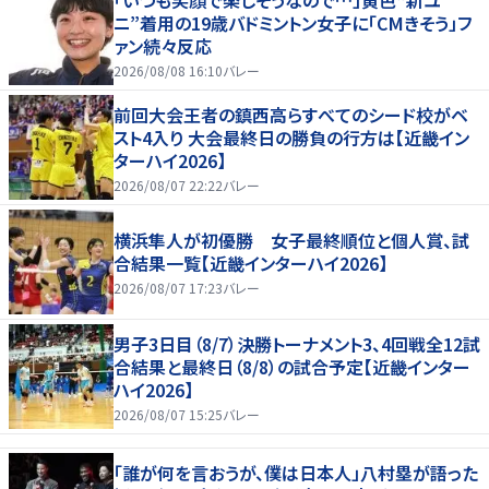
ニ”着用の19歳バドミントン女子に「CMきそう」フ
ァン続々反応
2026/08/08 16:10
バレー
前回大会王者の鎮西高らすべてのシード校がベ
スト4入り 大会最終日の勝負の行方は【近畿イン
ターハイ2026】
2026/08/07 22:22
バレー
横浜隼人が初優勝 女子最終順位と個人賞、試
合結果一覧【近畿インターハイ2026】
2026/08/07 17:23
バレー
男子3日目（8/7）決勝トーナメント3、4回戦全12試
合結果と最終日（8/8）の試合予定【近畿インター
ハイ2026】
2026/08/07 15:25
バレー
「誰が何を言おうが、僕は日本人」八村塁が語った