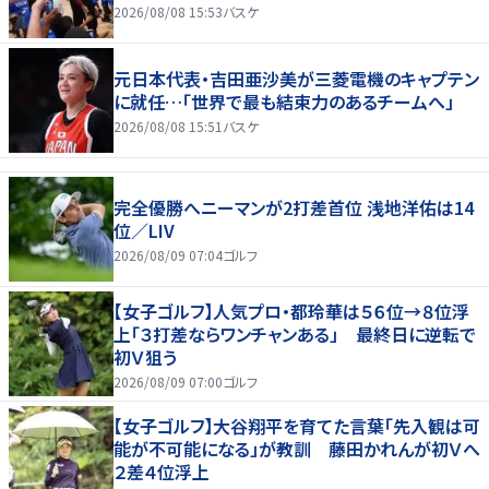
2026/08/08 15:53
バスケ
元日本代表・吉田亜沙美が三菱電機のキャプテン
に就任…「世界で最も結束力のあるチームへ」
2026/08/08 15:51
バスケ
完全優勝へニーマンが2打差首位 浅地洋佑は14
位／LIV
2026/08/09 07:04
ゴルフ
【女子ゴルフ】人気プロ・都玲華は５６位→８位浮
上「３打差ならワンチャンある」 最終日に逆転で
初Ｖ狙う
2026/08/09 07:00
ゴルフ
【女子ゴルフ】大谷翔平を育てた言葉「先入観は可
能が不可能になる」が教訓 藤田かれんが初Ｖへ
２差４位浮上