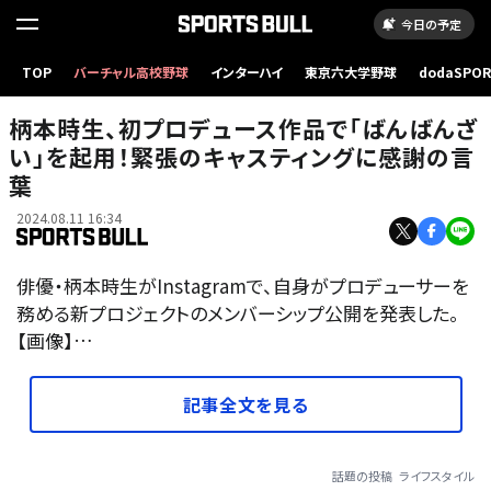
今日の予定
TOP
バーチャル高校野球
インターハイ
東京六大学野球
dodaSPO
（新しいタブ
柄本時生、初プロデュース作品で「ばんばんざ
い」を起用！緊張のキャスティングに感謝の言
葉
2024.08.11 16:34
俳優・柄本時生がInstagramで、自身がプロデューサーを
務める新プロジェクトのメンバーシップ公開を発表した。
【画像】…
記事全文を見る
話題の投稿
ライフスタイル