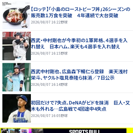
【ロッテ】「小島のローストビーフ丼」26シーズンの
販売数１万食を突破 ４年連続で大台突破
2026/08/07 16:22
野球
西武・中村剛也が今季初の１軍昇格、４選手を入
れ替え 日本ハム、楽天も４選手を入れ替え
2026/08/07 16:15
野球
西武中村剛也、広島森下暢仁ら登録 楽天浅村
栄斗、ヤクルト塩見泰隆ら抹消／７日公示
2026/08/07 16:14
野球
初回だけで7失点、DeNAがビドを抹消 巨人・又
木も外れる…広島戦で4回途中4失点
2026/08/07 16:05
野球