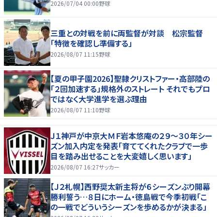
2026/07/04 00:00
野球
三重との対戦を前に両監督が対談 松宗監督
「特徴を確認し準備する」
2026/08/07 11:15
野球
【夏の甲子園2026】聖隷クリストファー・高部陸の
「２回加速する」規格外のストレート それでもプロ
ではなく大学進学を選ぶ理由
2026/08/07 11:10
野球
Ｊ１神戸が中京大ＭＦ岩本悠庵の２９～３０年シー
ズン加入内定を発表「育ててくれたクラブで一歩
目を踏み出せることを大変嬉しく思います」
2026/08/07 16:27
サッカー
【Ｊ２札幌】西野奨太新主将が６シーズンぶり開幕
勝利誓う…８日にホーム・徳島戦で今季初戦「こ
の一戦でどういうシーズンを歩めるかが決まる」