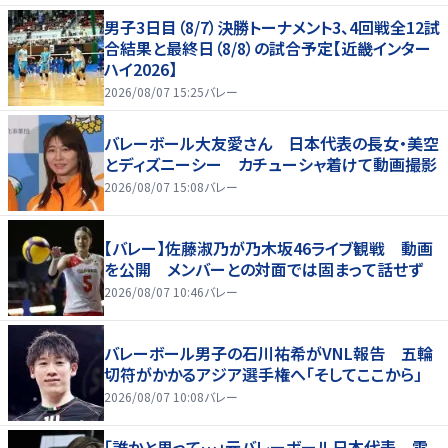
男子3日目（8/7）決勝トーナメント3、4回戦全12試
合結果と最終日（8/8）の試合予定【近畿インター
ハイ2026】
2026/08/07 15:25
バレー
バレーボール大友愛さん 日本代表の長女・美空
とディズニーシー カチューシャ着けて動画撮影
2026/08/07 15:08
バレー
【バレー】佐藤淑乃が乃木坂46ライブ観戦 動画
を公開 メンバーとの対面では固まって話せず
2026/08/07 10:46
バレー
バレーボール男子の石川祐希がVNL報告 五輪
切符がかかるアジア選手権へ「そしてここから」
2026/08/07 10:08
バレー
「誰かと思って…」元バレーボール日本代表 雰