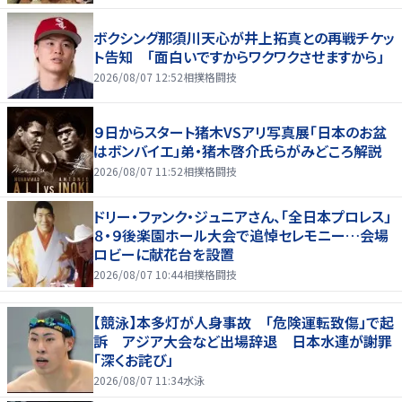
ボクシング那須川天心が井上拓真との再戦チケッ
ト告知 「面白いですからワクワクさせますから」
2026/08/07 12:52
相撲格闘技
９日からスタート猪木VSアリ写真展「日本のお盆
はボンバイエ」弟・猪木啓介氏らがみどころ解説
2026/08/07 11:52
相撲格闘技
ドリー・ファンク・ジュニアさん、「全日本プロレス」
８・９後楽園ホール大会で追悼セレモニー…会場
ロビーに献花台を設置
2026/08/07 10:44
相撲格闘技
【競泳】本多灯が人身事故 「危険運転致傷」で起
訴 アジア大会など出場辞退 日本水連が謝罪
「深くお詫び」
2026/08/07 11:34
水泳