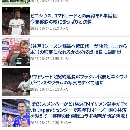
2026/08/07 16:23
サッカー
ビニシウス、Ｒマドリードとの契約を６年延長！
今夏移籍の噂にきっぱりと決着
2026/08/07 16:19
サッカー
【神戸】シーズン開幕へ権田修一が決意「ここから
本当の強豪になれるかの分岐点」8日に福岡戦
2026/08/07 15:59
サッカー
Rマドリードと契約延長のブラジル代表ビニシウス
がインスタグラムの写真をすべて削除
2026/08/07 15:13
サッカー
｢新加入メンバーかと｣横浜FMイケメン選手がTra
vis Japanのセンターで完璧TJポーズ！ 涙の共演
を越えて…笑顔の開幕戦コラボ動画が話題沸騰！
2026/08/07 14:30
サッカー