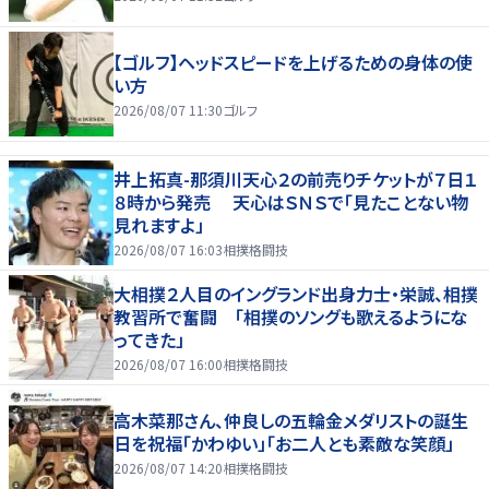
【ゴルフ】ヘッドスピードを上げるための身体の使
い方
2026/08/07 11:30
ゴルフ
井上拓真-那須川天心２の前売りチケットが７日１
８時から発売 天心はＳＮＳで「見たことない物
見れますよ」
2026/08/07 16:03
相撲格闘技
大相撲２人目のイングランド出身力士・栄誠、相撲
教習所で奮闘 「相撲のソングも歌えるようにな
ってきた」
2026/08/07 16:00
相撲格闘技
高木菜那さん、仲良しの五輪金メダリストの誕生
日を祝福「かわゆい」「お二人とも素敵な笑顔」
2026/08/07 14:20
相撲格闘技