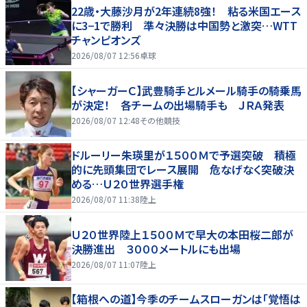
22歳・大藤沙月が2年連続8強！ 粘る米国エース
に3−1で勝利 準々決勝は中国勢と激突…WTT
チャンピオンズ
2026/08/07 12:56
卓球
【シャーガーＣ】武豊騎手とルメール騎手の騎乗馬
が決定！ 各チームの出場騎手も ＪＲＡ発表
2026/08/07 12:48
その他競技
ドルーリー朱瑛里が１５００Ｍで予選突破 積極
的に先頭集団でレース展開 危なげなく突破決
める…Ｕ２０世界選手権
2026/08/07 11:38
陸上
Ｕ２０世界陸上１５００Ｍで早大の本田桜二郎が
決勝進出 ３０００メートルにも出場
2026/08/07 11:07
陸上
【箱根への道】今季のチームスローガンは「覚悟は