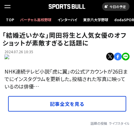
今日の予定
TOP
バーチャル高校野球
インターハイ
東京六大学野球
dodaSPO
（新しいタブ
「結婚近いかな」岡田将生と人気女優のオフ
ショットが素敵すぎると話題に
2024.07.26 10:35
NHK連続テレビ小説「虎に翼」の公式アカウントが26日ま
でにインスタグラムを更新した。投稿された写真に映って
いるのは俳優…
記事全文を見る
話題の投稿
ライフスタイル