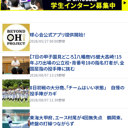
球心会公式アプリ提供開始！
2026/05/27 00:00
野球
【7日の甲子園見どころ】八幡商VS健大高崎！15
年ぶり出場の公立校・背番号18の指名打者が、全
国屈指の投手陣に挑む
2026/08/07 13:19
野球
8日初戦の大分商、「チームはいい状態」 自慢の
投手陣がカギ
2026/08/07 11:30
野球
東海大甲府、エース村尾が4回無失点 鶴岡東、
終盤の打線つながらず