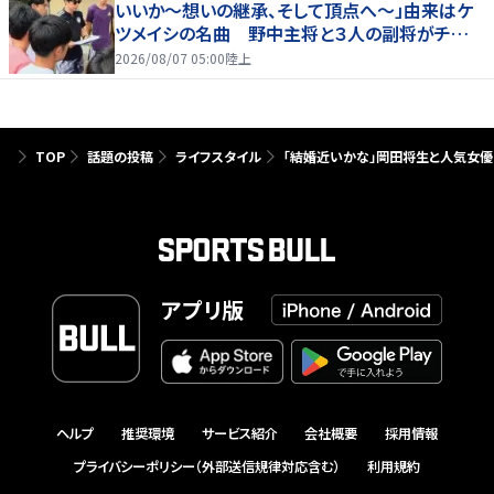
いいか～想いの継承、そして頂点へ～」由来はケ
ツメイシの名曲 野中主将と３人の副将がチーム
を引っ張る…夏合宿特集第１弾、国学院大
2026/08/07 05:00
陸上
TOP
話題の投稿
ライフスタイル
「結婚近いかな」岡田将生と人気女優
アプリ版
ヘルプ
推奨環境
サービス紹介
会社概要
採用情報
プライバシーポリシー（外部送信規律対応含む）
利用規約