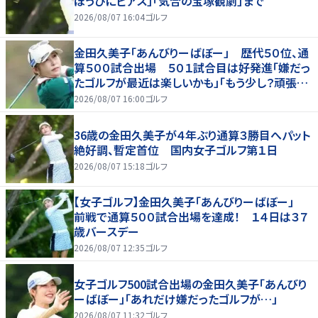
ほうびにピアス」「気合の宝塚観劇」まで
2026/08/07 16:04
ゴルフ
金田久美子「あんびりーばぼー」 歴代５０位、通
算５００試合出場 ５０１試合目は好発進「嫌だっ
たゴルフが最近は楽しいかも」「もう少し？頑張り
たいな」
2026/08/07 16:00
ゴルフ
36歳の金田久美子が４年ぶり通算３勝目へパット
絶好調、暫定首位 国内女子ゴルフ第１日
2026/08/07 15:18
ゴルフ
【女子ゴルフ】金田久美子「あんびりーばぼー」
前戦で通算５００試合出場を達成！ １４日は３７
歳バースデー
2026/08/07 12:35
ゴルフ
女子ゴルフ500試合出場の金田久美子「あんびり
ーばぼー」「あれだけ嫌だったゴルフが…」
2026/08/07 11:32
ゴルフ