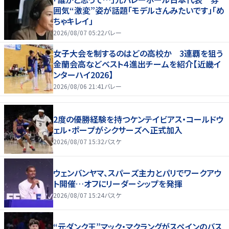
囲気“激変”姿が話題「モデルさんみたいです」「め
ちゃキレイ」
2026/08/07 05:22
バレー
女子大会を制するのはどの高校か 3連覇を狙う
金蘭会高などベスト４進出チームを紹介【近畿イ
ンターハイ2026】
2026/08/06 21:41
バレー
2度の優勝経験を持つケンテイビアス・コールドウ
ェル・ポープがシクサーズへ正式加入
2026/08/07 15:32
バスケ
ウェンバンヤマ、スパーズ主力とパリでワークアウ
ト開催…オフにリーダーシップを発揮
2026/08/07 15:24
バスケ
“元ダンク王”マック・マクラングがスペインのバス