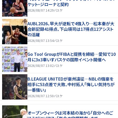
ケット・ジローナと契約
2026/08/07 14:29
バスケ
AUBL2026、早大が逆転で4強入り…松本秦が大
会新記録41得点、下山瑛司は17得点12アシスト
の活躍
2026/08/07 13:54
バスケ
Go Too! GroupがFIBAと提携を締結…愛知で10
月に3x3車いすバスケの国際イベント開催へ
2026/08/07 13:02
バスケ
B.LEAGUE UNITEDが豪州遠征…NBLの強豪を
相手に53点差で大敗、中村拓人「悔しい気持ちが
一番強い」
2026/08/07 12:50
バスケ
オープンウィークは河本結の海から「自分へのご