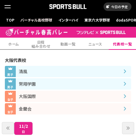
今日の予定
TOP
バーチャル高校野球
インターハイ
東京六大学野球
dodaSPO
（新しいタブ
日程
ホーム
動画一覧
ニュース
代表校一覧
組み合わせ
大阪
代表校
清風
男子
常翔学園
男子
大阪国際
女子
金蘭会
女子
11/2
日