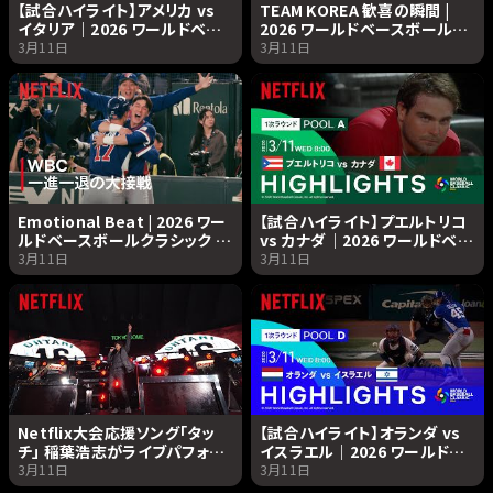
【試合ハイライト】アメリカ vs
TEAM KOREA 歓喜の瞬間 |
イタリア｜2026 ワールドベー
2026 ワールドベースボールク
スボールクラシック | Netflix
ラシック | Netflix Japan
3月11日
3月11日
Japan
Emotional Beat | 2026 ワー
【試合ハイライト】プエルトリコ
ルドベースボールクラシック |
vs カナダ｜2026 ワールドベー
Netflix Japan
スボールクラシック | Netflix
3月11日
3月11日
Japan
Netflix大会応援ソング「タッ
【試合ハイライト】オランダ vs
チ」 稲葉浩志がライブパフォー
イスラエル｜2026 ワールドベ
マンスで初披露！| 2026 ワール
ースボールクラシック |
3月11日
3月11日
ドベースボールクラシック |
Netflix Japan