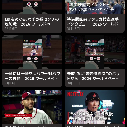
1点をめぐる、わずか数センチの
準決勝直前 アメリカ代表選手
攻防戦｜2026 ワールドベース
インタビュー | 2026 ワールドベ
ボールクラシック | Netflix
ースボールクラシック |
3月16日
3月16日
Japan
Netflix Japan
一発には一発を...パワー対パワ
先取点は”若き怪物砲”のバッ
ーの展開｜2026 ワールドベー
トから｜2026 ワールドベース
スボールクラシック | Netflix
ボールクラシック | Netflix
3月16日
3月16日
Japan
Japan