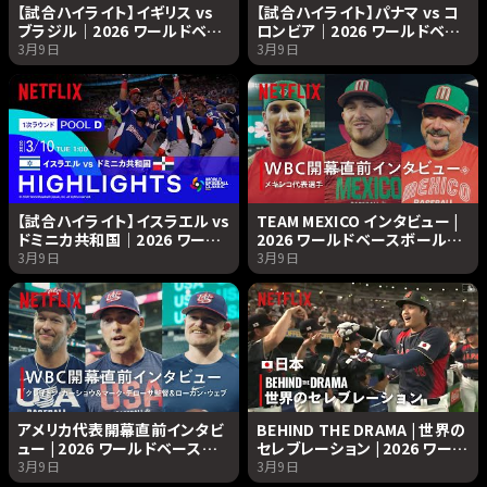
【試合ハイライト】イギリス vs
【試合ハイライト】パナマ vs コ
ブラジル｜2026 ワールドベー
ロンビア｜2026 ワールドベー
スボールクラシック | Netflix
スボールクラシック | Netflix
3月9日
3月9日
Japan
Japan
【試合ハイライト】イスラエル vs
TEAM MEXICO インタビュー |
ドミニカ共和国｜2026 ワール
2026 ワールドベースボールク
ドベースボールクラシック |
ラシック | Netflix Japan
3月9日
3月9日
Netflix Japan
アメリカ代表開幕直前インタビ
BEHIND THE DRAMA | 世界の
ュー | 2026 ワールドベースボ
セレブレーション | 2026 ワール
ールクラシック | Netflix
ドベースボールクラシック |
3月9日
3月9日
Japan
Netflix Japan