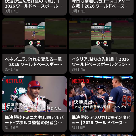
快速が生んだ終盤の同点打｜
今日も緊迫したロースコアゲー
2026 ワールドベースボールク
ム戦｜2026 ワールドベースボ
ラシック | Netflix Japan
ールクラシック | Netflix
3月17日
3月17日
Japan
ベネズエラ、流れを変える一撃
イタリア、粘りの先制劇｜2026
｜2026 ワールドベースボール
ワールドベースボールクラシッ
クラシック | Netflix Japan
ク | Netflix Japan
3月17日
3月17日
準決勝後ドミニカ共和国アルバ
準決勝後 アメリカ代表インタビ
ート・プホルス監督の記者会見
ュー | 2026 ワールドベースボ
| 2026 ワールドベースボール
ールクラシック | Netflix
3月16日
3月16日
クラシック | Netflix Japan
Japan