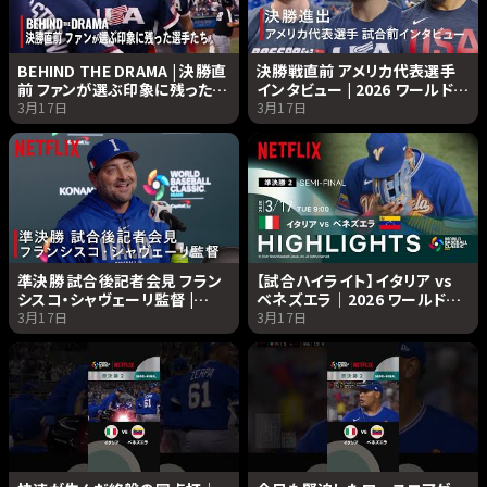
BEHIND THE DRAMA | 決勝直
決勝戦直前 アメリカ代表選手
前 ファンが選ぶ印象に残った選
インタビュー | 2026 ワールドベ
手たち | 2026 ワールドベース
ースボールクラシック |
3月17日
3月17日
ボールクラシック | Netflix
Netflix Japan
Japan
準決勝 試合後記者会見 フラン
【試合ハイライト】イタリア vs
シスコ・シャヴェーリ監督 |
ベネズエラ｜2026 ワールドベ
2026 ワールドベースボールク
ースボールクラシック |
3月17日
3月17日
ラシック | Netflix Japan
Netflix Japan