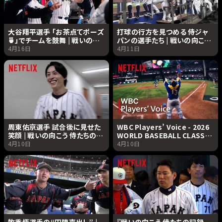
大谷翔平選手 「お茶点てポーズ
打球の行方を見つめる 侍ジャ
🍵」でチームを鼓舞 | 戦いの向
パンの選手たち | 戦いの向こう
こう 侍たちの記録 2026
侍たちの記録 2026 WORLD
4月16日
4月11日
WORLD BASEBALL CLASSIC
BASEBALL CLASSIC |
| Netflix Japan
Netflix Japan
周東佑京選手 試合後に見せた
WBC Players’ Voice - 2026
笑顔 | 戦いの向こう 侍たちの記
WORLD BASEBALL CLASSIC
録 2026 WORLD BASEBALL
言葉の記録 - | 2026 ワールド
4月10日
4月10日
CLASSIC | Netflix Japan
ベースボールクラシック |
Netflix Japan