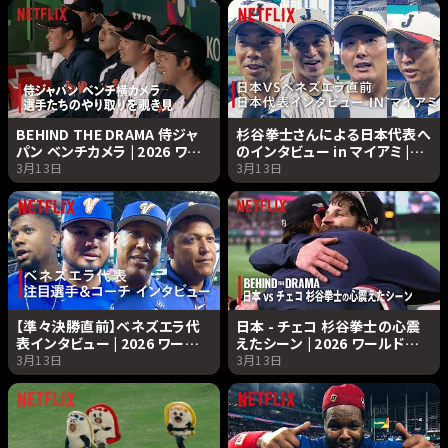
BEHIND THE DRAMA 侍ジャ
杉谷拳士さんによる日本代表へ
パン ベンチカメラ | 2026 ワー
のインタビュー in マイアミ |
ルドベースボールクラシック |
2026 ワールドベースボールク
3月13日
3月13日
Netflix Japan
ラシック | Netflix Japan
【準々決勝直前】ベネズエラ代
日本 - チェコ 杉谷拳士の心震
表インタビュー | 2026 ワールド
えたシーン | 2026 ワールドベ
ベースボールクラシック |
ースボールクラシック |
3月13日
3月13日
Netflix Japan
Netflix Japan