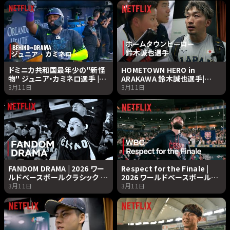
ドミニカ共和国最年少の"新怪
HOMETOWN HERO in
物" ジュニア・カミネロ選手 |
ARAKAWA 鈴木誠也選手|
2026 ワールドベースボールク
2026 ワールドベースボールク
3月11日
3月11日
ラシック | Netflix Japan
ラシック | Netflix Japan
FANDOM DRAMA | 2026 ワー
Respect for the Finale |
ルドベースボールクラシック |
2026 ワールドベースボールク
Netflix Japan
ラシック | Netflix Japan
3月11日
3月11日