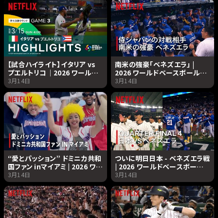
【試合ハイライト】イタリア vs
南米の強豪「ベネズエラ」 |
プエルトリコ｜2026 ワールド
2026 ワールドベースボールク
ベースボールクラシック |
ラシック | Netflix Japan
3月14日
3月14日
Netflix Japan
“愛とパッション” ドミニカ共和
ついに明日日本 - ベネズエラ戦
国ファン inマイアミ | 2026 ワー
| 2026 ワールドベースボール
ルドベースボールクラシック |
クラシック | Netflix Japan
3月14日
3月14日
Netflix Japan