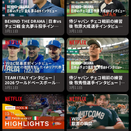
BEHIND THE DRAMA | 日本vs
侍ジャパン チェコ戦前の練習
チェコ戦 金丸夢斗投手インタ
後 牧原大成選手インタビュー |
ビュー | 2026 ワールドベース
2026 ワールドベースボールク
3月11日
3月11日
ボールクラシック | Netflix
ラシック | Netflix Japan
Japan
TEAM ITALY インタビュー |
侍ジャパン チェコ戦前の練習
2026 ワールドベースボールク
後 牧秀悟選手インタビュー |
ラシック | Netflix Japan
2026 ワールドベースボールク
3月11日
3月11日
ラシック | Netflix Japan