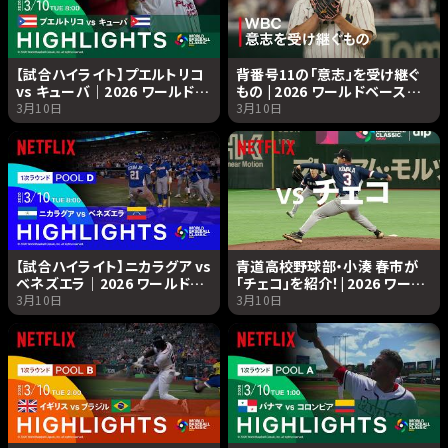
【試合ハイライト】プエルトリコ
背番号11の「意志」を受け継ぐ
vs キューバ｜2026 ワールドベ
もの | 2026 ワールドベースボ
ースボールクラシック |
ールクラシック | Netflix
3月10日
3月10日
Netflix Japan
Japan
【試合ハイライト】ニカラグア vs
青道高校野球部・小湊 春市が
ベネズエラ｜2026 ワールドベ
「チェコ」を紹介！| 2026 ワール
ースボールクラシック |
ドベースボールクラシック |
3月10日
3月10日
Netflix Japan
Netflix Japan