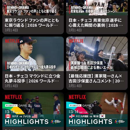
東京ラウンド ファンの声ととも
日本 - チェコ 周東佑京選手に
に振り返る | 2026 ワールドベ
心震えた瞬間の裏側 | 2026 ワ
ースボールクラシック |
ールドベースボールクラシック
3月14日
3月14日
Netflix Japan
| Netflix Japan
日本 - チェコ マウンドに立つ金
【最強応援団】 濱家隆一さん×
丸夢斗投手 | 2026 ワールドベ
吉田沙保里さんコメント | 2026
ースボールクラシック |
ワールドベースボールクラシッ
3月14日
3月14日
Netflix Japan
ク | Netflix Japan