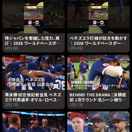
侍ジャパンを撃破した怪力、再
ベネズエラ打線が試合を動かす
び｜2026 ワールドベースボー
｜2026 ワールドベースボール
ルクラシック | Netflix Japan
クラシック | Netflix Japan
3月18日
3月18日
準決勝 試合後記者会見 ベネズ
BEHIND THE DRAMA | 決勝直
エラ代表選手 オマル・ロペス監
前 1次ラウンド 名シーン振り返
督 | 2026 ワールドベースボー
り | 2026 ワールドベースボー
3月17日
3月17日
ルクラシック | Netflix Japan
ルクラシック | Netflix Japan