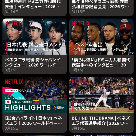
準決勝直前 ドミニカ共和国代
準々決勝ベネズエラ戦後 井端
表選手インタビュー | 2026 ワ
弘和監督記者会見 | 2026 ワー
ールドベースボールクラシック
ルドベースボールクラシック |
3月16日
3月15日
| Netflix Japan
Netflix Japan
ベネズエラ戦後 侍ジャパンイ
「僕らは強い」ドミニカ共和国代
ンタビュー | 2026 ワールドベ
表選手へのインタビュー | 2026
ースボールクラシック |
ワールドベースボールクラシッ
3月15日
3月15日
Netflix Japan
ク | Netflix Japan
【試合ハイライト】日本 vs ベネ
BEHIND THE DRAMA | ベネズ
ズエラ｜2026 ワールドベース
エラ代表選手紹介 | 2026 ワー
ボールクラシック | Netflix
ルドベースボールクラシック |
3月15日
3月15日
Japan
Netflix Japan