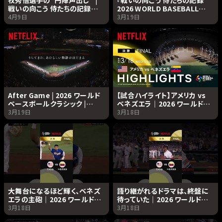
牧秀悟選手の“円陣声出し” |
『戦いの向こう 侍たちの記録
戦いの向こう 侍たちの記録
2026 WORLD BASEBALL
2026 WORLD BASEBALL
CLASSIC』ティーザー予告編｜
4月9日
3月19日
CLASSIC | Netflix Japan
Netflix Japan
After Game | 2026 ワールド
【試合ハイライト】アメリカ vs
ベースボールクラシック |
ベネズエラ｜2026 ワールドベ
Netflix Japan
ースボールクラシック |
3月19日
3月18日
Netflix Japan
大舞台になるほど輝く、ベネズ
語り継がれるドラマは、終盤に
エラの主砲｜2026 ワールドベ
待っていた｜2026 ワールドベ
ースボールクラシック |
ースボールクラシック |
3月18日
3月18日
Netflix Japan
Netflix Japan