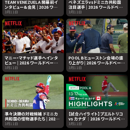
TEAM VENEZUELA 開幕前イ
ベネズエラvsドミニカ共和国
ンタビュー&会見 | 2026 ワー
注目選手 | 2026 ワールドベー
ルドベースボールクラシック |
スボールクラシック | Netflix
3月11日
3月11日
Netflix Japan
Japan
マニー・マチャド選手へインタ
POOL Bヒューストン会場の盛
ビュー | 2026 ワールドベース
り上がり | 2026 ワールドベース
ボールクラシック | Netflix
ボールクラシック | Netflix
3月11日
3月11日
Japan
Japan
準々決勝の対戦候補 ドミニカ
【試合ハイライト】プエルトリコ
共和国の怪物選手たち | 2026
vs カナダ｜2026 ワールドベー
ワールドベースボールクラシッ
スボールクラシック | Netflix
3月11日
3月11日
ク | Netflix Japan
Japan