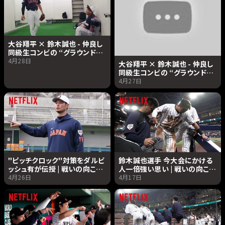
大谷翔平 × 鈴木誠也 - 仲良し
同級生コンビの “グラウンド外
の素顔” | 戦いの向こう 侍たち
4月28日
大谷翔平 × 鈴木誠也 - 仲良し
の記録 2026 WORLD
同級生コンビの “グラウンド外
BASEBALL CLASSIC |
の素顔”| 戦いの向こう 侍たち
4月27日
Netflix Japan
の記録 2026 WORLD
BASEBALL CLASSIC |
Netflix Japan
"ピッチクロック"対策をダルビ
鈴木誠也選手 今大会にかける
ッシュ有が伝授 | 戦いの向こう
人一倍強い思い | 戦いの向こう
侍たちの記録 2026 WORLD
侍たちの記録 2026 WORLD
4月26日
4月17日
BASEBALL CLASSIC |
BASEBALL CLASSIC |
Netflix Japan
Netflix Japan