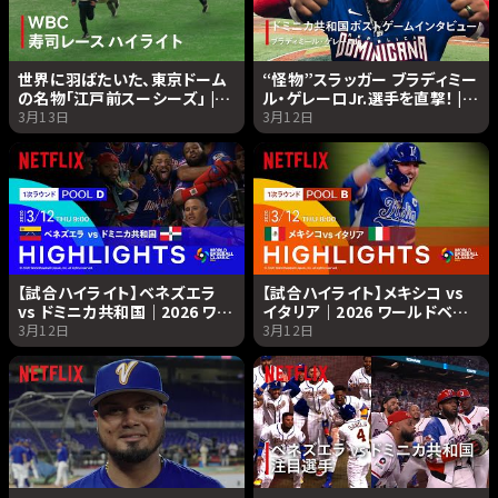
世界に羽ばたいた、東京ドーム
“怪物”スラッガー ブラディミー
の名物「江戸前スーシーズ」 |
ル・ゲレーロJr.選手を直撃！ |
2026 ワールドベースボールク
2026 ワールドベースボールク
3月13日
3月12日
ラシック | Netflix Japan
ラシック | Netflix Japan
【試合ハイライト】ベネズエラ
【試合ハイライト】メキシコ vs
vs ドミニカ共和国｜2026 ワー
イタリア｜2026 ワールドベー
ルドベースボールクラシック |
スボールクラシック | Netflix
3月12日
3月12日
Netflix Japan
Japan