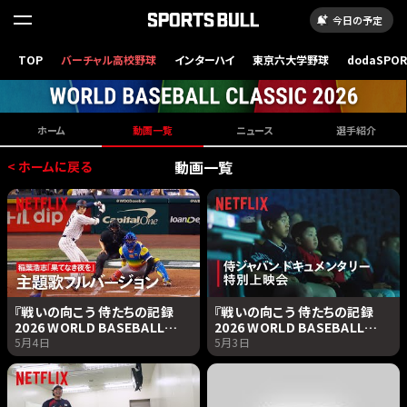
今日の予定
TOP
バーチャル高校野球
インターハイ
東京六大学野球
dodaSPO
（新しいタブ
ホーム
動画一覧
ニュース
選手紹介
動画一覧
< ホームに戻る
『戦いの向こう 侍たちの記録
『戦いの向こう 侍たちの記録
2026 WORLD BASEBALL
2026 WORLD BASEBALL
CLASSIC』×稲葉浩志「果てな
CLASSIC』特別上映会の風景 |
5月4日
5月3日
き夜を」主題歌フルバージョン・
Netflix Japan
コラボPV｜Netflix Japan