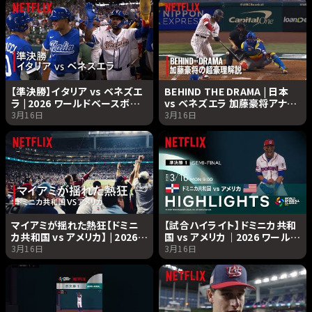
【準決勝】イタリア vs ベネズエ
BEHIND THE DRAMA | 日本
ラ | 2026 ワールドベースボー
vs ベネズエラ 加藤豪将アナリ
ルクラシック | Netflix Japan
ストによる解説 | 2026 ワール
3月16日
3月16日
ドベースボールクラシック |
Netflix Japan
マイアミが揺れた熱狂【ドミニ
【試合ハイライト】ドミニカ共和
カ共和国 vs アメリカ】 | 2026
国 vs アメリカ｜2026 ワールド
ワールドベースボールクラシッ
ベースボールクラシック |
3月16日
3月16日
ク | Netflix Japan
Netflix Japan