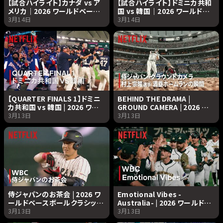
【試合ハイライト】カナダ vs ア
【試合ハイライト】ドミニカ共和
メリカ｜2026 ワールドベース
国 vs 韓国｜2026 ワールドベ
ボールクラシック | Netflix
ースボールクラシック |
3月14日
3月14日
Japan
Netflix Japan
【QUARTER FINALS 1】ドミニ
BEHIND THE DRAMA |
カ共和国 vs 韓国 | 2026 ワー
GROUND CAMERA | 2026 ワ
ルドベースボールクラシック |
ールドベースボールクラシック
3月13日
3月13日
Netflix Japan
| Netflix Japan
侍ジャパンのお茶会 | 2026 ワ
Emotional Vibes -
ールドベースボールクラシック
Australia- | 2026 ワールドベ
| Netflix Japan
ースボールクラシック |
3月13日
3月13日
Netflix Japan