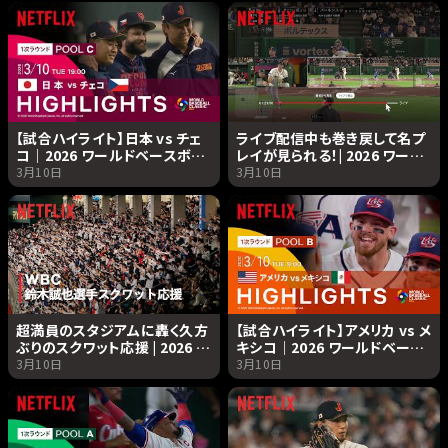
Netflix Japan
【試合ハイライト】日本 vs チェ
ライブ配信中も巻き戻して名プ
コ｜2026 ワールドベースボー
レイが見られる！| 2026 ワール
ルクラシック | Netflix Japan
ドベースボールクラシック|
3月10日
3月10日
Netflix Japan
超満員のスタジアムに轟く久方
【試合ハイライト】アメリカ vs メ
ぶりのスクワット応援 | 2026 ワ
キシコ｜2026 ワールドベース
ールドベースボールクラシック
ボールクラシック | Netflix
3月10日
3月10日
| Netflix Japan
Japan