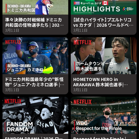
準々決勝の対戦候補 ドミニカ
【試合ハイライト】プエルトリコ
共和国の怪物選手たち | 2026
vs カナダ｜2026 ワールドベー
ワールドベースボールクラシッ
スボールクラシック | Netflix
3月11日
3月11日
ク | Netflix Japan
Japan
ドミニカ共和国最年少の"新怪
HOMETOWN HERO in
物" ジュニア・カミネロ選手 |
ARAKAWA 鈴木誠也選手|
2026 ワールドベースボールク
2026 ワールドベースボールク
3月11日
3月11日
ラシック | Netflix Japan
ラシック | Netflix Japan
FANDOM DRAMA | 2026 ワー
Respect for the Finale |