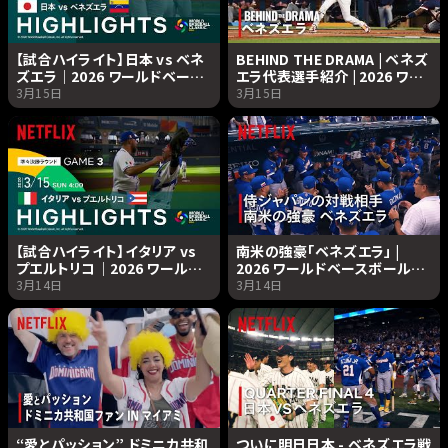
【試合ハイライト】日本 vs ベネ
BEHIND THE DRAMA | ベネズ
ズエラ｜2026 ワールドベース
エラ代表選手紹介 | 2026 ワー
ボールクラシック | Netflix
ルドベースボールクラシック |
3月15日
3月15日
Japan
Netflix Japan
【試合ハイライト】イタリア vs
南米の強豪「ベネズエラ」 |
プエルトリコ｜2026 ワールド
2026 ワールドベースボールク
ベースボールクラシック |
ラシック | Netflix Japan
3月14日
3月14日
Netflix Japan
“愛とパッション” ドミニカ共和
ついに明日日本 - ベネズエラ戦