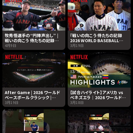
牧秀悟選手の“円陣声出し” |
『戦いの向こう 侍たちの記録
戦いの向こう 侍たちの記録
2026 WORLD BASEBALL
2026 WORLD BASEBALL
CLASSIC』ティーザー予告編｜
4月9日
3月19日
CLASSIC | Netflix Japan
Netflix Japan
After Game | 2026 ワールド
【試合ハイライト】アメリカ vs
ベースボールクラシック |
ベネズエラ｜2026 ワールドベ
Netflix Japan
ースボールクラシック |
3月19日
3月18日
Netflix Japan