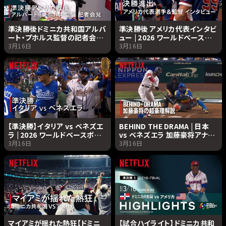
準決勝後ドミニカ共和国アルバ
準決勝後 アメリカ代表インタビ
ート・プホルス監督の記者会見
ュー | 2026 ワールドベースボ
| 2026 ワールドベースボール
ールクラシック | Netflix
3月16日
3月16日
クラシック | Netflix Japan
Japan
【準決勝】イタリア vs ベネズエ
BEHIND THE DRAMA | 日本
ラ | 2026 ワールドベースボー
vs ベネズエラ 加藤豪将アナリ
ルクラシック | Netflix Japan
ストによる解説 | 2026 ワール
3月16日
3月16日
ドベースボールクラシック |
Netflix Japan
マイアミが揺れた熱狂【ドミニ
【試合ハイライト】ドミニカ共和