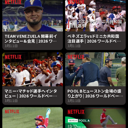
TEAM VENEZUELA 開幕前イ
ベネズエラvsドミニカ共和国
ンタビュー&会見 | 2026 ワー
注目選手 | 2026 ワールドベー
ルドベースボールクラシック |
スボールクラシック | Netflix
3月11日
3月11日
Netflix Japan
Japan
マニー・マチャド選手へインタ
POOL Bヒューストン会場の盛
ビュー | 2026 ワールドベース
り上がり | 2026 ワールドベース
ボールクラシック | Netflix
ボールクラシック | Netflix
3月11日
3月11日
Japan
Japan