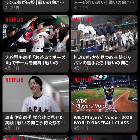
ッシュ有が伝授 | 戦いの向こう
人一倍強い思い | 戦いの向こう
侍たちの記録 2026 WORLD
侍たちの記録 2026 WORLD
4月26日
4月17日
BASEBALL CLASSIC |
BASEBALL CLASSIC |
Netflix Japan
Netflix Japan
大谷翔平選手 「お茶点てポーズ
打球の行方を見つめる 侍ジャ
🍵」でチームを鼓舞 | 戦いの向
パンの選手たち | 戦いの向こう
こう 侍たちの記録 2026
侍たちの記録 2026 WORLD
4月16日
4月11日
WORLD BASEBALL CLASSIC
BASEBALL CLASSIC |
| Netflix Japan
Netflix Japan
周東佑京選手 試合後に見せた
WBC Players’ Voice - 2026
笑顔 | 戦いの向こう 侍たちの記
WORLD BASEBALL CLASSIC
録 2026 WORLD BASEBALL
言葉の記録 - | 2026 ワールド
4月10日
4月10日
CLASSIC | Netflix Japan
ベースボールクラシック |
Netflix Japan