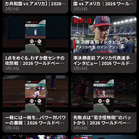
カ共和国 vs アメリカ】 | 2026
国 vs アメリカ｜2026 ワールド
ワールドベースボールクラシッ
ベースボールクラシック |
3月16日
3月16日
ク | Netflix Japan
Netflix Japan
1点をめぐる、わずか数センチの
準決勝直前 アメリカ代表選手
攻防戦｜2026 ワールドベース
インタビュー | 2026 ワールドベ
ボールクラシック | Netflix
ースボールクラシック |
3月16日
3月16日
Japan
Netflix Japan
一発には一発を...パワー対パワ
先取点は”若き怪物砲”のバッ
ーの展開｜2026 ワールドベー
トから｜2026 ワールドベース
スボールクラシック | Netflix
ボールクラシック | Netflix
3月16日
3月16日
Japan
Japan