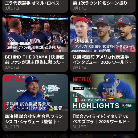
エラ代表選手 オマル・ロペス監
前 1次ラウンド 名シーン振り返
督 | 2026 ワールドベースボー
り | 2026 ワールドベースボー
3月17日
3月17日
ルクラシック | Netflix Japan
ルクラシック | Netflix Japan
BEHIND THE DRAMA | 決勝直
決勝戦直前 アメリカ代表選手
前 ファンが選ぶ印象に残った選
インタビュー | 2026 ワールドベ
手たち | 2026 ワールドベース
ースボールクラシック |
3月17日
3月17日
ボールクラシック | Netflix
Netflix Japan
Japan
準決勝 試合後記者会見 フラン
【試合ハイライト】イタリア vs
シスコ・シャヴェーリ監督 |
ベネズエラ｜2026 ワールドベ
2026 ワールドベースボールク
ースボールクラシック |
3月17日
3月17日
ラシック | Netflix Japan
Netflix Japan