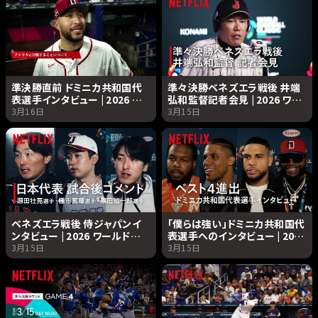
準決勝直前 ドミニカ共和国代
準々決勝ベネズエラ戦後 井端
表選手インタビュー | 2026 ワ
弘和監督記者会見 | 2026 ワー
ールドベースボールクラシック
ルドベースボールクラシック |
3月16日
3月15日
| Netflix Japan
Netflix Japan
ベネズエラ戦後 侍ジャパンイ
「僕らは強い」ドミニカ共和国代
ンタビュー | 2026 ワールドベ
表選手へのインタビュー | 2026
ースボールクラシック |
ワールドベースボールクラシッ
3月15日
3月15日
Netflix Japan
ク | Netflix Japan