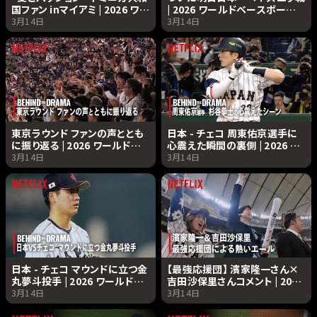
国ファン inマイアミ | 2026 ワー
| 2026 ワールドベースボール
ルドベースボールクラシック |
クラシック | Netflix Japan
3月14日
3月14日
Netflix Japan
東京ラウンド ファンの声ととも
日本 - チェコ 周東佑京選手に
に振り返る | 2026 ワールドベ
心震えた瞬間の裏側 | 2026 ワ
ースボールクラシック |
ールドベースボールクラシック
3月14日
3月14日
Netflix Japan
| Netflix Japan
日本 - チェコ マウンドに立つ金
【最強応援団】 濱家隆一さん×
丸夢斗投手 | 2026 ワールドベ
吉田沙保里さんコメント | 2026
ースボールクラシック |
ワールドベースボールクラシッ
3月14日
3月14日
Netflix Japan
ク | Netflix Japan