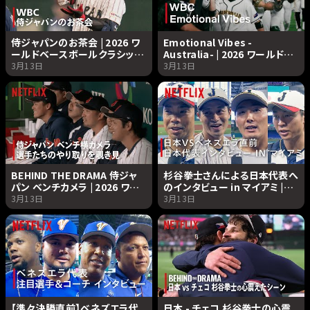
侍ジャパンのお茶会 | 2026 ワ
Emotional Vibes -
ールドベースボールクラシック
Australia- | 2026 ワールドベ
| Netflix Japan
ースボールクラシック |
3月13日
3月13日
Netflix Japan
BEHIND THE DRAMA 侍ジャ
杉谷拳士さんによる日本代表へ
パン ベンチカメラ | 2026 ワー
のインタビュー in マイアミ |
ルドベースボールクラシック |
2026 ワールドベースボールク
3月13日
3月13日
Netflix Japan
ラシック | Netflix Japan
【準々決勝直前】ベネズエラ代
日本 - チェコ 杉谷拳士の心震