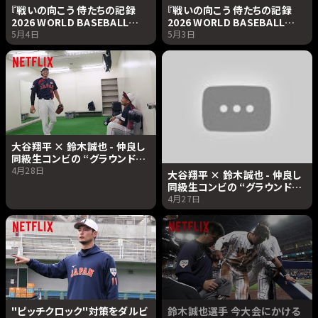
『戦いの向こう 侍たちの記録
『戦いの向こう 侍たちの記録
2026 WORLD BASEBALL
2026 WORLD BASEBALL
CLASSIC』×稲葉浩志「果てな
CLASSIC』特別上映会の風景 |
5月4日
5月3日
き夜を」主題歌フルバージョン・
Netflix Japan
コラボPV｜Netflix Japan
大谷翔平 × 鈴木誠也 - 仲良し
同級生コンビの “グラウンド外
の素顔” | 戦いの向こう 侍たち
4月28日
大谷翔平 × 鈴木誠也 - 仲良し
の記録 2026 WORLD
同級生コンビの “グラウンド外
BASEBALL CLASSIC |
の素顔”| 戦いの向こう 侍たち
4月27日
Netflix Japan
の記録 2026 WORLD
BASEBALL CLASSIC |
Netflix Japan
"ピッチクロック"対策をダルビ
鈴木誠也選手 今大会にかける