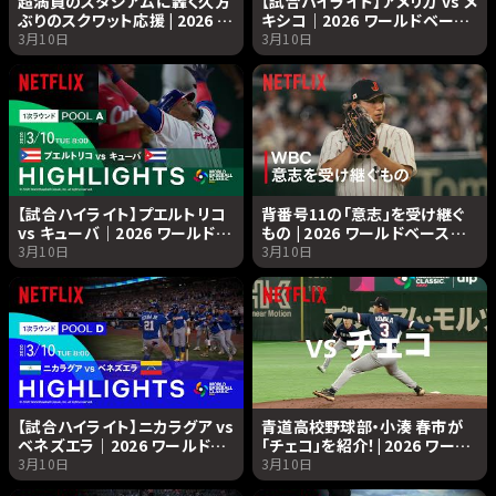
超満員のスタジアムに轟く久方
【試合ハイライト】アメリカ vs メ
ぶりのスクワット応援 | 2026 ワ
キシコ｜2026 ワールドベース
ールドベースボールクラシック
ボールクラシック | Netflix
3月10日
3月10日
| Netflix Japan
Japan
【試合ハイライト】プエルトリコ
背番号11の「意志」を受け継ぐ
vs キューバ｜2026 ワールドベ
もの | 2026 ワールドベースボ
ースボールクラシック |
ールクラシック | Netflix
3月10日
3月10日
Netflix Japan
Japan
【試合ハイライト】ニカラグア vs
青道高校野球部・小湊 春市が
ベネズエラ｜2026 ワールドベ
「チェコ」を紹介！| 2026 ワール
ースボールクラシック |
ドベースボールクラシック |
3月10日
3月10日
Netflix Japan
Netflix Japan