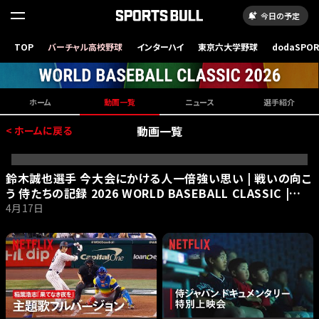
今日の予定
TOP
バーチャル高校野球
インターハイ
東京六大学野球
dodaSPO
（新しいタブ
ホーム
動画一覧
ニュース
選手紹介
動画一覧
< ホームに戻る
鈴木誠也選手 今大会にかける人一倍強い思い | 戦いの向こ
う 侍たちの記録 2026 WORLD BASEBALL CLASSIC |
Netflix Japan
4月17日