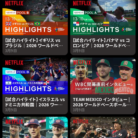
【試合ハイライト】イギリス vs
【試合ハイライト】パナマ vs コ
ブラジル｜2026 ワールドベー
ロンビア｜2026 ワールドベー
スボールクラシック | Netflix
スボールクラシック | Netflix
3月9日
3月9日
Japan
Japan
【試合ハイライト】イスラエル vs
TEAM MEXICO インタビュー |
ドミニカ共和国｜2026 ワール
2026 ワールドベースボールク
ドベースボールクラシック |
ラシック | Netflix Japan
3月9日
3月9日
Netflix Japan