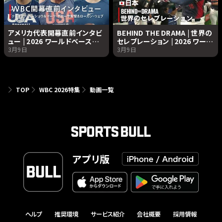
アメリカ代表開幕直前インタビ
BEHIND THE DRAMA | 世界の
ュー | 2026 ワールドベースボ
セレブレーション | 2026 ワール
ールクラシック | Netflix
ドベースボールクラシック |
3月9日
3月9日
Japan
Netflix Japan
TOP
WBC 2026特集
動画一覧
アプリ版
ヘルプ
推奨環境
サービス紹介
会社概要
採用情報