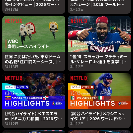
表インタビュー | 2026 ワールド
えたシーン | 2026 ワールドベ
ベースボールクラシック |
ースボールクラシック |
3月13日
3月13日
Netflix Japan
Netflix Japan
世界に羽ばたいた、東京ドーム
“怪物”スラッガー ブラディミー
の名物「江戸前スーシーズ」 |
ル・ゲレーロJr.選手を直撃！ |
2026 ワールドベースボールク
2026 ワールドベースボールク
3月13日
3月12日
ラシック | Netflix Japan
ラシック | Netflix Japan
【試合ハイライト】ベネズエラ
【試合ハイライト】メキシコ vs
vs ドミニカ共和国｜2026 ワー
イタリア｜2026 ワールドベー
ルドベースボールクラシック |
スボールクラシック | Netflix
3月12日
3月12日
Netflix Japan
Japan