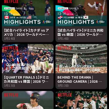
【試合ハイライト】カナダ vs ア
【試合ハイライト】ドミニカ共和
メリカ｜2026 ワールドベース
国 vs 韓国｜2026 ワールドベ
ボールクラシック | Netflix
ースボールクラシック |
3月14日
3月14日
Japan
Netflix Japan
【QUARTER FINALS 1】ドミニ
BEHIND THE DRAMA |
カ共和国 vs 韓国 | 2026 ワー
GROUND CAMERA | 2026 ワ
ルドベースボールクラシック |
ールドベースボールクラシック
3月13日
3月13日
Netflix Japan
| Netflix Japan