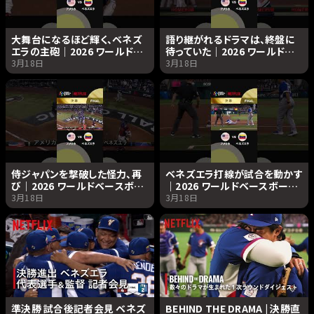
大舞台になるほど輝く、ベネズ
語り継がれるドラマは、終盤に
エラの主砲｜2026 ワールドベ
待っていた｜2026 ワールドベ
ースボールクラシック |
ースボールクラシック |
3月18日
3月18日
Netflix Japan
Netflix Japan
侍ジャパンを撃破した怪力、再
ベネズエラ打線が試合を動かす
び｜2026 ワールドベースボー
｜2026 ワールドベースボール
ルクラシック | Netflix Japan
クラシック | Netflix Japan
3月18日
3月18日
準決勝 試合後記者会見 ベネズ
BEHIND THE DRAMA | 決勝直