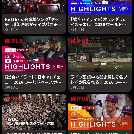
Netflix大会応援ソング「タッ
【試合ハイライト】オランダ vs
チ」 稲葉浩志がライブパフォー
イスラエル｜2026 ワールドベ
マンスで初披露！| 2026 ワール
ースボールクラシック |
3月11日
3月11日
ドベースボールクラシック |
Netflix Japan
Netflix Japan
【試合ハイライト】日本 vs チェ
ライブ配信中も巻き戻して名プ
コ｜2026 ワールドベースボー
レイが見られる！| 2026 ワール
ルクラシック | Netflix Japan
ドベースボールクラシック|
3月10日
3月10日
Netflix Japan