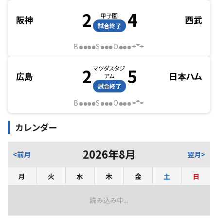
2
4
甲子園
阪神
西武
試合終了
B
S
O
マツダスタジ
2
5
広島
日本ハム
アム
試合終了
B
S
O
カレンダー
2026
年
8
月
<前月
翌月>
月
火
水
木
金
土
日
読み込み中...