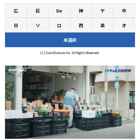
広
巨
De
神
ヤ
中
日
ソ
ロ
西
楽
オ
未選択
(C) DataStadium Inc. All Rights Reserved.