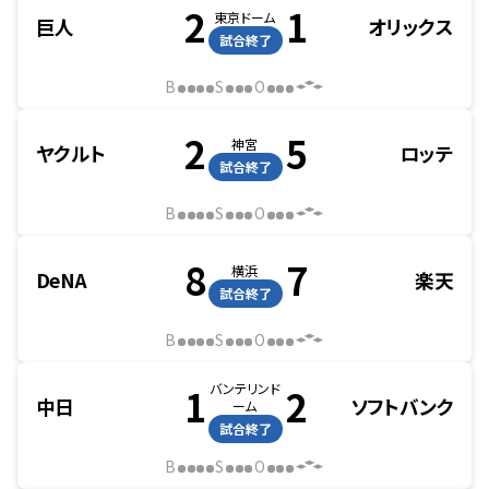
2
1
東京ドーム
巨人
オリックス
試合終了
B
S
O
2
5
神宮
ヤクルト
ロッテ
試合終了
B
S
O
8
7
横浜
DeNA
楽天
試合終了
B
S
O
バンテリンド
1
2
中日
ソフトバンク
ーム
試合終了
B
S
O