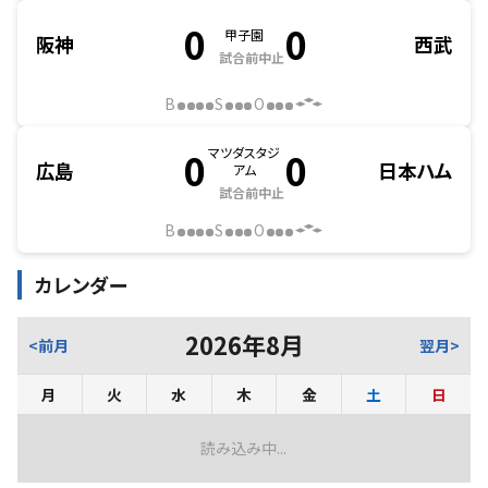
0
0
甲子園
阪神
西武
試合前中止
B
S
O
マツダスタジ
0
0
広島
日本ハム
アム
試合前中止
B
S
O
カレンダー
2026
年
8
月
<前月
翌月>
月
火
水
木
金
土
日
読み込み中...