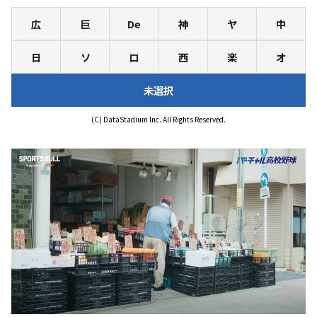
広
巨
De
神
ヤ
中
日
ソ
ロ
西
楽
オ
未選択
(C) DataStadium Inc. All Rights Reserved.