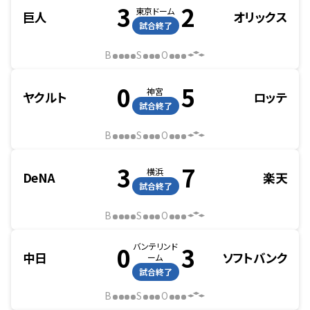
3
2
東京ドーム
巨人
オリックス
試合終了
B
S
O
0
5
神宮
ヤクルト
ロッテ
試合終了
B
S
O
3
7
横浜
DeNA
楽天
試合終了
B
S
O
バンテリンド
0
3
中日
ソフトバンク
ーム
試合終了
B
S
O