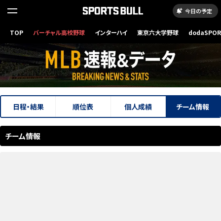
今日の予定
TOP
バーチャル高校野球
インターハイ
東京六大学野球
dodaSPO
（新しいタブ
日程・結果
順位表
個人成績
チーム情報
チーム情報