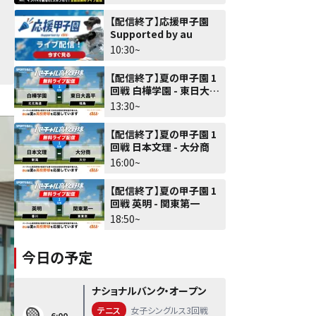
【配信終了】応援甲子園
Supported by au
10:30~
【配信終了】夏の甲子園 1
回戦 白樺学園 - 東日大昌
平
13:30~
【配信終了】夏の甲子園 1
回戦 日本文理 - 大分商
16:00~
【配信終了】夏の甲子園 1
回戦 英明 - 関東第一
18:50~
今日の予定
ナショナルバンク・オープン
テニス
女子シングルス3回戦
6:00