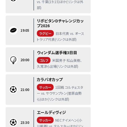
vs. 千葉(19:15)ほか(リンクは外
部)
リポビタンDチャレンジカッ
プ2026
19:05
ラグビー
日本代表 vs. オース
トラリア代表(リンクは外部)
ウィンダム選手権3日目
20:00
ゴルフ
米国男子 松山英樹、
久常涼ら出場(リンクは外部)
カラバオカップ
サッカー
1回戦 コルチェスタ
21:00
ー vs. サウサンプトン(菅原由勢
ら)ほか(リンクは外部)
エールディヴィジ
サッカー
NECナイメヘン(小
23:30
川航基) vs. テルスターほか(リン