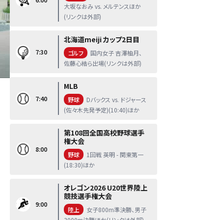
大坂なおみ vs. メルテンスほか
(リンクは外部)
北海道meiji カップ2日目
7:30
ゴルフ
国内女子 吉澤柚月、
佐藤心結ら出場(リンクは外部)
MLB
7:40
野球
Dバックス vs. ドジャース
(佐々木先発予定)(10:40)ほか
第108回全国高校野球選手
権大会
8:00
野球
1回戦 英明 - 関東第一
(18:30)ほか
オレゴン2026 U20世界陸上
競技選手権大会
9:00
陸上
女子800m準決勝、男子
3000m決勝ほか(リンクは外部)