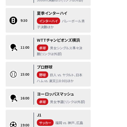
夏季インターハイ
9:30
インターハイ
バレーボール男
子決勝ほか
WTTチャンピオンズ横浜
11:00
卓球
男女シングルス準々決
勝(リンクは外部)
プロ野球
15:00
野球
巨人 vs. ヤクルト、日本
ハム vs. 楽天(18:00)ほか
ヨーロッパスマッシュ
16:00
卓球
男女予選(リンクは外部)
J1
サッカー
福岡 vs. 神戸、広島
19:00