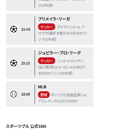
クは外部)
プリメイラ・リーガ
サッカー
ギマラインス vs. ア
23:30
ロウカ(福井太智)(26:00)ほか(リ
ンクは外部)
ジュピラー・プロ・リーグ
サッカー
シント=トロイデン
25:15
(谷口彰悟ら) vs. ロンメルSK(27:
45)ほか(リンクは外部)
MLB
28:05
野球
Rソックス(吉田正尚) vs.
アスレチックス(29:10)ほか
スポーツブル 公式SNS