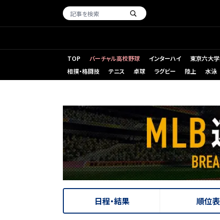
TOP
バーチャル高校野球
インターハイ
東京六大学
相撲・格闘技
テニス
卓球
ラグビー
陸上
水泳
日程・結果
順位表