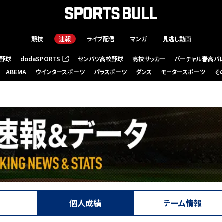
競技
速報
ライブ配信
マンガ
見逃し動画
野球
dodaSPORTS
センバツ高校野球
高校サッカー
バーチャル春高バ
（新しいタブで開く）
ABEMA
ウインタースポーツ
パラスポーツ
ダンス
モータースポーツ
そ
個人成績
チーム情報