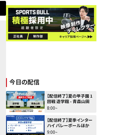
今日の配信
【配信終了】夏の甲子園 1
回戦 遊学館 - 青森山田
8:00~
【配信終了】夏季インター
ハイ バレーボールほか
9:00~