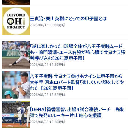
王貞治・栗山英樹にとっての甲子園とは
2026/06/15 00:00
野球
「逆に楽しかった」球場全体が八王子実践ムード
も…鳴門渦潮・エース右腕が強心臓でサヨナラ勝
利呼び込む【26年夏甲子園】
2026/08/09 19:39
野球
八王子実践 サヨナラ負けもナインに甲子園から
大拍手 河本ロバート監督「楽しくいい顔をしてや
れた」【26年夏甲子園】
2026/08/09 19:32
野球
【DeNA】筒香嘉智、出場４試合連続アーチ 先制
弾で先発のルーキー片山皓心を援護
2026/08/09 19:28
野球