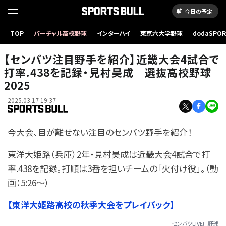
今日の予定
TOP
バーチャル高校野球
インターハイ
東京六大学野球
dodaSPO
（新しいタブ
【センバツ注目野手を紹介】近畿大会4試合で
打率.438を記録・見村昊成｜選抜高校野球
2025
2025.03.17 19:37
今大会、目が離せない注目のセンバツ野手を紹介！
東洋大姫路（兵庫）2年・見村昊成は近畿大会4試合で打
率.438を記録。打順は3番を担いチームの「火付け役」。（動
画：5:26〜）
【東洋大姫路高校の秋季大会をプレイバック】
センバツLIVE!
野球