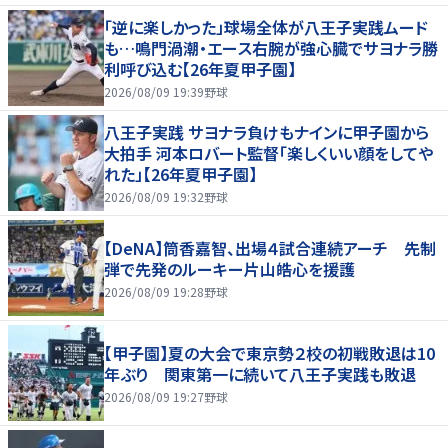
「逆に楽しかった」球場全体が八王子実践ムード
も…鳴門渦潮・エース右腕が強心臓でサヨナラ勝
利呼び込む【26年夏甲子園】
2026/08/09 19:39
野球
八王子実践 サヨナラ負けもナインに甲子園から
大拍手 河本ロバート監督「楽しくいい顔をしてや
れた」【26年夏甲子園】
2026/08/09 19:32
野球
【DeNA】筒香嘉智、出場４試合連続アーチ 先制
弾で先発のルーキー片山皓心を援護
2026/08/09 19:28
野球
【甲子園】夏の大会で東京勢２校の初戦敗退は10
年ぶり 関東第一に続いて八王子実践も敗退
2026/08/09 19:27
野球