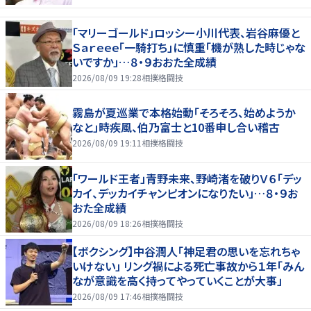
「マリーゴールド」ロッシー小川代表、岩谷麻優と
Ｓａｒｅｅｅ「一騎打ち」に慎重「機が熟した時じゃな
いですか」…８・９おおた全成績
2026/08/09 19:28
相撲格闘技
霧島が夏巡業で本格始動「そろそろ、始めようか
なと」時疾風、伯乃富士と10番申し合い稽古
2026/08/09 19:11
相撲格闘技
「ワールド王者」青野未来、野崎渚を破りＶ６「デッ
カイ、デッカイチャンピオンになりたい」…８・９お
おた全成績
2026/08/09 18:26
相撲格闘技
【ボクシング】中谷潤人「神足君の思いを忘れちゃ
いけない」 リング禍による死亡事故から１年「みん
なが意識を高く持ってやっていくことが大事」
2026/08/09 17:46
相撲格闘技