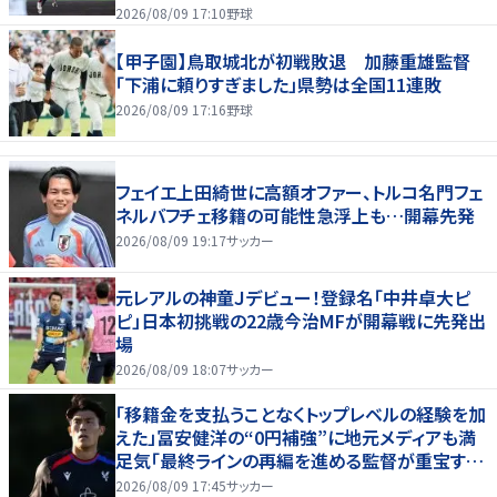
2026/08/09 17:10
野球
【甲子園】鳥取城北が初戦敗退 加藤重雄監督
「下浦に頼りすぎました」県勢は全国11連敗
2026/08/09 17:16
野球
フェイエ上田綺世に高額オファー、トルコ名門フェ
ネルバフチェ移籍の可能性急浮上も…開幕先発
2026/08/09 19:17
サッカー
元レアルの神童Ｊデビュー！登録名「中井卓大ピ
ピ」日本初挑戦の22歳今治MFが開幕戦に先発出
場
2026/08/09 18:07
サッカー
「移籍金を支払うことなくトップレベルの経験を加
えた」冨安健洋の“0円補強”に地元メディアも満
足気「最終ラインの再編を進める監督が重宝する
柔軟性を備えている」
2026/08/09 17:45
サッカー