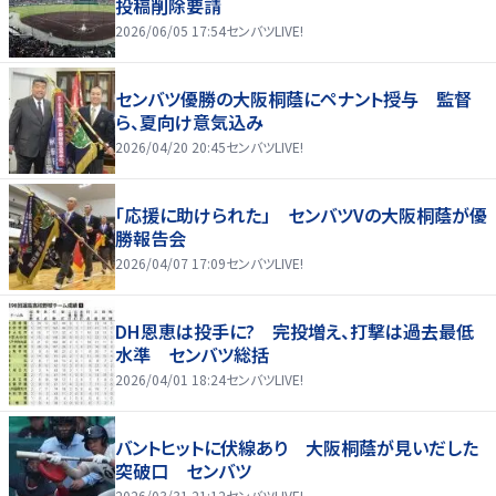
投稿削除要請
2026/06/05 17:54
センバツLIVE!
センバツ優勝の大阪桐蔭にペナント授与 監督
ら、夏向け意気込み
2026/04/20 20:45
センバツLIVE!
「応援に助けられた」 センバツVの大阪桐蔭が優
勝報告会
2026/04/07 17:09
センバツLIVE!
DH恩恵は投手に? 完投増え、打撃は過去最低
水準 センバツ総括
2026/04/01 18:24
センバツLIVE!
バントヒットに伏線あり 大阪桐蔭が見いだした
突破口 センバツ
2026/03/31 21:12
センバツLIVE!