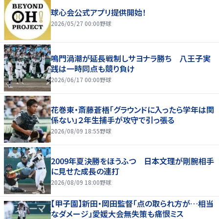
球心会公式アプリ提供開始！
2026/05/27 00:00
野球
鳴門渦潮が延長戦制しサヨナラ勝ち 八王子実
践は一時同点も競り負け
2026/06/17 00:00
野球
花巻東・斎藤蒼梧「グラウンドに入ったら学年は関
係ない」２年生捕手が攻守で引っ張る
2026/08/09 18:55
野球
2009年夏決勝をほうふつ 日本文理が剛腕相手
に見せた成長の連打
2026/08/09 18:00
野球
【甲子園】新田・岡田監督「点の取られ方が…相当
なダメージ」愛媛大会無失策も痛恨ミス