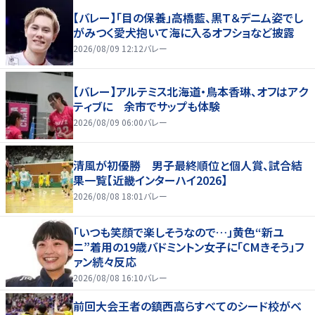
【バレー】「目の保養」高橋藍、黒Ｔ＆デニム姿でし
がみつく愛犬抱いて海に入るオフショなど披露
2026/08/09 12:12
バレー
【バレー】アルテミス北海道・鳥本香琳、オフはアク
ティブに 余市でサップも体験
2026/08/09 06:00
バレー
清風が初優勝 男子最終順位と個人賞、試合結
果一覧【近畿インターハイ2026】
2026/08/08 18:01
バレー
「いつも笑顔で楽しそうなので…」黄色“新ユ
ニ”着用の19歳バドミントン女子に「CMきそう」フ
ァン続々反応
2026/08/08 16:10
バレー
前回大会王者の鎮西高らすべてのシード校がベ