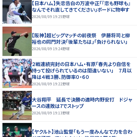
【日本ハム】失恋告白の万波中正「『恋も野球も』
なんでそれ直してきてください」ボードに物申す
2026/08/09 19:25
野球
【阪神】超ビッグマッチの前夜祭 伊藤将司と柳
裕也の同門対決「後輩たちは」「負けられない」
2026/08/09 19:24
野球
２戦連続完封の日本ハム・有原「春先より自信を
持って投げられているのは間違いない」 ７月以
降は４戦３勝、防御率０・６０
2026/08/09 19:22
野球
大谷翔平 延長で決勝の適時内野安打 ドジャ
ースの連敗は7でストップ
2026/08/09 19:13
野球
【ヤクルト】池山監督「もう一度みんなで力を合わ