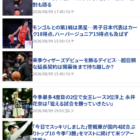
割も語る
2026/08/09 17:45
バスケ
モンゴルとの第1戦は黒星…男子日本代表はカー
ク18得点、ハーパージュニア15得点も及ばず
2026/08/09 15:50
バスケ
来季ウィザーズデビューを飾るデイビス…超巨額
な延長契約は開幕後まで持ち越しか？
2026/08/09 15:45
バスケ
今季最多4度目の2位で女王レース3位浮上 永井
花奈は「狙える試合を勝っていきたい」
2026/08/09 19:03
ゴルフ
「今日でスッキリしました」菅楓華が国内4試合ぶ
りトップ10 今季「3勝」をマストに掲げて米ツアー
挑戦へ