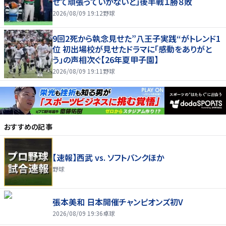
せて頑張っていかないと」後半戦１勝８敗
2026/08/09 19:12
野球
9回2死から執念見せた”八王子実践“がトレンド1
位 初出場校が見せたドラマに「感動をありがと
う」の声相次ぐ【26年夏甲子園】
2026/08/09 19:11
野球
おすすめの記事
【速報】西武 vs. ソフトバンクほか
野球
張本美和 日本開催チャンピオンズ初V
2026/08/09 19:36
卓球