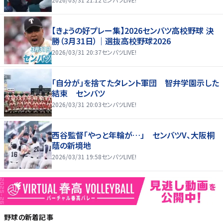
【きょうの好プレー集】2026センバツ高校野球 決
勝（3月31日）｜選抜高校野球2026
2026/03/31 20:37
センバツLIVE!
「自分が」を捨てたタレント軍団 智弁学園示した
結束 センバツ
2026/03/31 20:03
センバツLIVE!
西谷監督「やっと年輪が…」 センバツV、大阪桐
蔭の新境地
2026/03/31 19:58
センバツLIVE!
野球
の新着記事