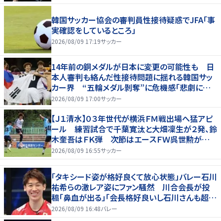
韓国サッカー協会の審判員性接待疑惑でJFA「事
実確認をしているところ」
2026/08/09 17:19
サッカー
14年前の銅メダルが日本に変更の可能性も 日
本人審判も絡んだ性接待問題に揺れる韓国サッ
カー界 “五輪メダル剝奪”に危機感「悲劇に見
舞われる」
2026/08/09 17:00
サッカー
【Ｊ１清水】０３年世代が横浜ＦＭ戦出場へ猛アピ
ール 練習試合で千葉寛汰と大畑凜生が２発、鈴
木奎吾はＦＫ弾 次節はエースＦＷ呉世勲が出
場停止
2026/08/09 16:55
サッカー
「タキシード姿が格好良くて放心状態」バレー石川
祐希らの激レア姿にファン騒然 川合会長が投
稿「鼻血が出る」「会長格好良いし石川さんも超格
好いい」
2026/08/09 16:48
バレー