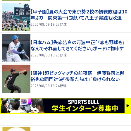
【甲子園】夏の大会で東京勢２校の初戦敗退は10
年ぶり 関東第一に続いて八王子実践も敗退
2026/08/09 19:27
野球
【日本ハム】失恋告白の万波中正「『恋も野球も』
なんでそれ直してきてください」ボードに物申す
2026/08/09 19:25
野球
【阪神】超ビッグマッチの前夜祭 伊藤将司と柳
裕也の同門対決「後輩たちは」「負けられない」
2026/08/09 19:24
野球