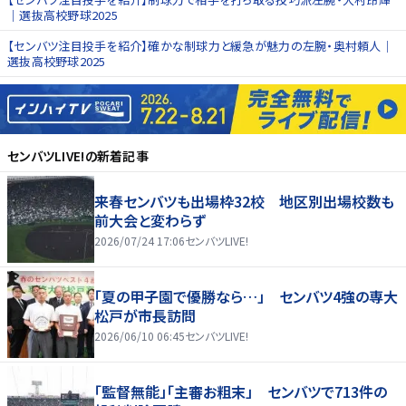
｜選抜高校野球2025
【センバツ注目投手を紹介】確かな制球力と緩急が魅力の左腕・奥村頼人｜
選抜高校野球2025
センバツLIVE!
の新着記事
来春センバツも出場枠32校 地区別出場校数も
前大会と変わらず
2026/07/24 17:06
センバツLIVE!
「夏の甲子園で優勝なら…」 センバツ4強の専大
松戸が市長訪問
2026/06/10 06:45
センバツLIVE!
「監督無能」「主審お粗末」 センバツで713件の