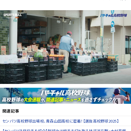
関連記事
センバツ高校野球出場校、青森山田高校に密着！【選抜高校野球2025】
【センバツ注目投手を紹介】制球力で相手を打ち取る技巧派左腕・大村昂輝