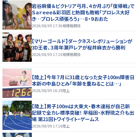
岩谷麻優＆ビクトリア弓月、４か月ぶり「復帰戦」で
Ｓａｒｅｅｅ＆彩羽匠と熱闘も敗戦「プロレス大好
き…プロレス頑張ろう」…８・９おおた
2026/08/09 17:36
相撲格闘技
【マリーゴールド】ダークネス・レボリューションが
3D王者、３周年瀬戸レアが桜井麻衣から勝利
2026/08/09 17:10
相撲格闘技
【陸上】今年７月に31歳となった女子100m障害日
本新の中島ひとみ「年齢を重ねることは…」
2026/08/09 16:29
陸上
【陸上】男子100mは大東大・春木達裕が自己新
記録で全カレ標準突破！ 早稲田・水野琉之介も出
場 第21回トワイライト・ゲームス
2026/08/09 17:10
陸上