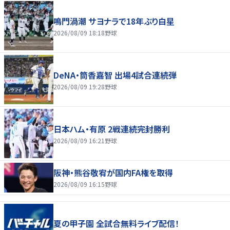
鳴門渦潮 サヨナラで18年ぶり白星
2026/08/09 18:18
野球
DeNA・筒香嘉智 出場4試合連続弾
2026/08/09 19:28
野球
日本ハム・有原 2戦連続完封勝利
2026/08/09 16:21
野球
阪神・熊谷敬宥が国内FA権を取得
2026/08/09 16:15
野球
夏の甲子園 全試合無料ライブ配信！