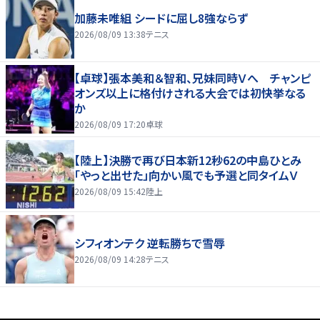
加藤未唯組 シードに屈し8強ならず
2026/08/09 13:38
テニス
【卓球】張本美和＆智和、兄妹同時Ｖへ チャンピ
オンズ以上に格付けされる大会では初快挙なる
か
2026/08/09 17:20
卓球
【陸上】決勝で再び日本新12秒62の中島ひとみ
「やっと出せた」向かい風でも予選と同タイムＶ
2026/08/09 15:42
陸上
シフィオンテク 逆転勝ちで雪辱
2026/08/09 14:28
テニス