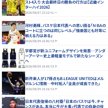
スト4入り 大会最終日の勝負の行方は【近畿イン
ターハイ2026】
2026/08/07 22:22
バレー
河村勇輝、バスケ日本代表への思い語る「ＮＢＡの
コートに立つのは同じレベル」「強豪国とも対等に
戦える力はある」
2026/08/09 18:45
バスケ
宇都宮が新ユニフォームデザインを発表…アンダ
ーアーマー史上最軽量モデルで新たなシーズン
へ
2026/08/09 18:43
バスケ
新井楽人が17得点もB.LEAGUE UNITEDはメル
ボルンに惜敗…中村拓人「全員が成長できた」
2026/08/09 18:16
バスケ
日本代表復帰の八村塁「日本のバスケは今、チャ
ンスがある。本当に今が大事」代表での自身の役