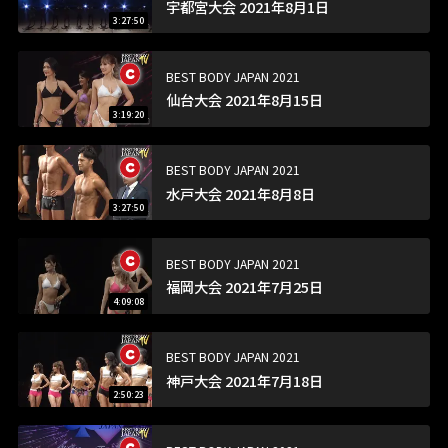
宇都宮大会 2021年8月1日
3:27:50
BEST BODY JAPAN 2021
仙台大会 2021年8月15日
3:19:20
BEST BODY JAPAN 2021
水戸大会 2021年8月8日
3:27:50
BEST BODY JAPAN 2021
福岡大会 2021年7月25日
4:09:08
BEST BODY JAPAN 2021
神戸大会 2021年7月18日
2:50:23