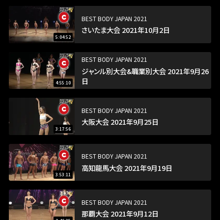
BEST BODY JAPAN 2021
さいたま大会 2021年10月2日
5:04:52
BEST BODY JAPAN 2021
ジャンル別大会&職業別大会 2021年9月26
日
4:55:10
BEST BODY JAPAN 2021
大阪大会 2021年9月25日
3:17:56
BEST BODY JAPAN 2021
高知龍馬大会 2021年9月19日
3:53:11
BEST BODY JAPAN 2021
那覇大会 2021年9月12日