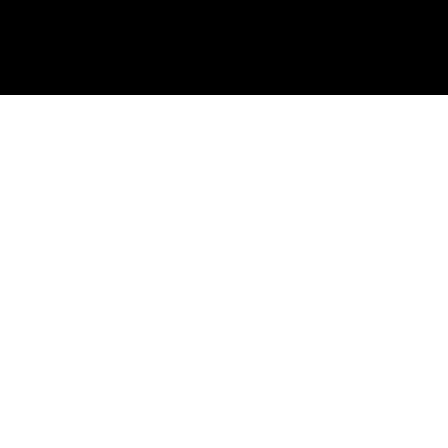
TOP
プレミアム
日本大会 2021年11月13日
アプリ版