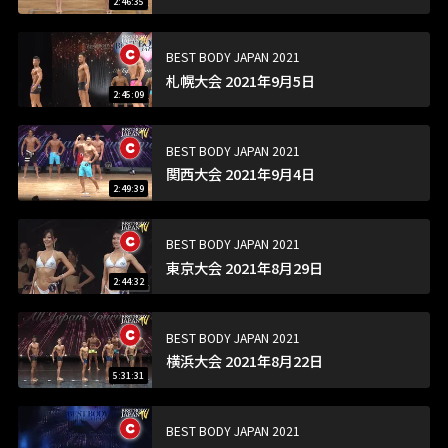
2:46:35
BEST BODY JAPAN 2021
札幌大会 2021年9月5日
2:45:09
BEST BODY JAPAN 2021
関西大会 2021年9月4日
2:49:39
BEST BODY JAPAN 2021
東京大会 2021年8月29日
2:44:32
BEST BODY JAPAN 2021
横浜大会 2021年8月22日
5:31:31
BEST BODY JAPAN 2021