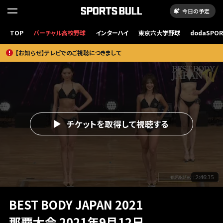
今日の予定
TOP
バーチャル高校野球
インターハイ
東京六大学野球
dodaSPO
（新しいタブ
【お知らせ】テレビでのご視聴につきまして
チケットを取得して視聴する
2:46:35
BEST BODY JAPAN 2021
那覇大会 2021年9月12日