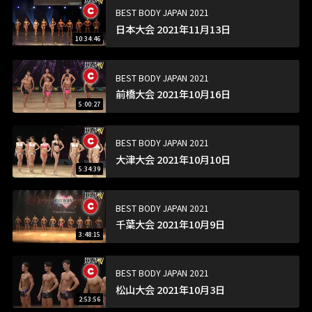
BEST BODY JAPAN 2021
日本大会 2021年11月13日
10:34:46
BEST BODY JAPAN 2021
前橋大会 2021年10月16日
5:00:27
BEST BODY JAPAN 2021
大津大会 2021年10月10日
5:34:39
BEST BODY JAPAN 2021
千葉大会 2021年10月9日
3:48:15
BEST BODY JAPAN 2021
松山大会 2021年10月3日
2:53:56