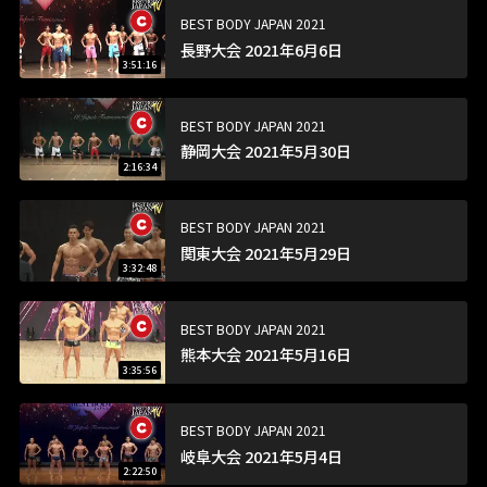
BEST BODY JAPAN 2021
長野大会 2021年6月6日
3:51:16
BEST BODY JAPAN 2021
静岡大会 2021年5月30日
2:16:34
BEST BODY JAPAN 2021
関東大会 2021年5月29日
3:32:48
BEST BODY JAPAN 2021
熊本大会 2021年5月16日
3:35:56
BEST BODY JAPAN 2021
岐阜大会 2021年5月4日
2:22:50