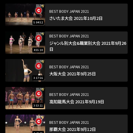
BEST BODY JAPAN 2021
さいたま大会 2021年10月2日
5:04:52
BEST BODY JAPAN 2021
ジャンル別大会&職業別大会 2021年9月26
日
4:55:10
BEST BODY JAPAN 2021
大阪大会 2021年9月25日
3:17:56
BEST BODY JAPAN 2021
高知龍馬大会 2021年9月19日
3:53:11
BEST BODY JAPAN 2021
那覇大会 2021年9月12日