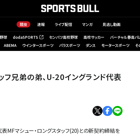
競技
速報
ライブ配信
マンガ
見逃し動画
野球
dodaSPORTS
センバツ高校野球
高校サッカー
バーチャル春高バ
（新しいタブで開く）
ABEMA
ウインタースポーツ
パラスポーツ
ダンス
モータースポーツ
そ
フ兄弟の弟、U-20イングランド代表
代表MFマシュー・ロングスタッフ(20)との新契約締結を