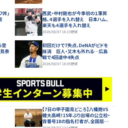
フ丼」
西武・中村剛也が今季初の１軍昇
突
格、４選手を入れ替え 日本ハム、
楽天も４選手を入れ替え
2026/08/07 16:15
野球
ら登
初回だけで7失点、DeNAがビドを
塩見泰
抹消 巨人・又木も外れる…広島
戦で4回途中4失点
2026/08/07 16:05
野球
【7日の甲子園見どころ】八幡商VS
健大高崎！15年ぶり出場の公立校・
背番号18の指名打者が、全国屈指
の投手陣に挑む
2026/08/07 13:19
野球