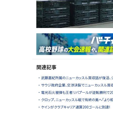
関連記事
武藤嘉紀所属のニューカッスル買収話が復活、
サウジ政府企業、交渉決裂でニューカッスル買
電光石火被弾も王者リバプールが逆転勝利で2019
クロップ、ニューカッスル戦で有終の美へ「より
ケインがクラブキャリア通算200ゴールに到達! 3