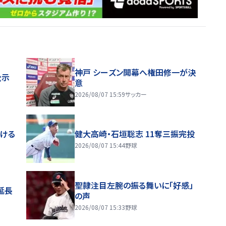
神戸 シーズン開幕へ権田修一が決
公示
意
2026/08/07 15:59
サッカー
届ける
健大高崎・石垣聡志 11奪三振完投
2026/08/07 15:44
野球
聖隷注目左腕の振る舞いに「好感」
延長
の声
2026/08/07 15:33
野球