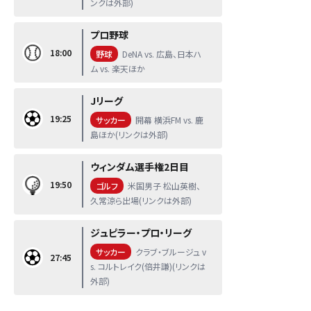
ンクは外部)
プロ野球
18:00
野球
DeNA vs. 広島、日本ハ
ム vs. 楽天ほか
Jリーグ
19:25
サッカー
開幕 横浜FM vs. 鹿
島ほか(リンクは外部)
ウィンダム選手権2日目
19:50
ゴルフ
米国男子 松山英樹、
久常涼ら出場(リンクは外部)
ジュピラー・プロ・リーグ
サッカー
クラブ・ブルージュ v
27:45
s. コルトレイク(倍井謙)(リンクは
外部)