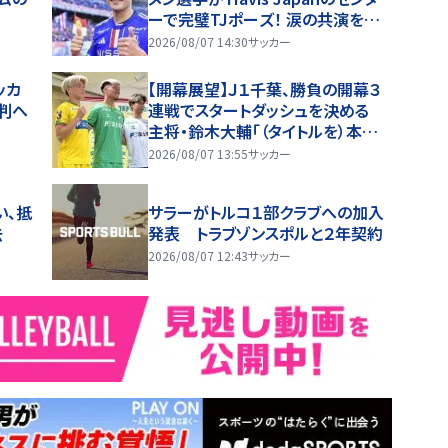
ーで完璧TJポーズ！ 涙の共演を越
えて…笑顔の開幕戦コラボ動画が
2026/08/07 14:30
サッカー
話題沸騰！
ッカ
【開幕展望】Ｊ１千葉、勝負の開幕３
判へ
連戦でスタートダッシュを決める
主将・鈴木大輔「（タイトルを）本気
で狙う」
2026/08/07 13:55
サッカー
い、抵
サラーがトルコ１部クラブへの加入
去
発表 トラブゾンスポルと２年契約
2026/08/07 12:43
サッカー