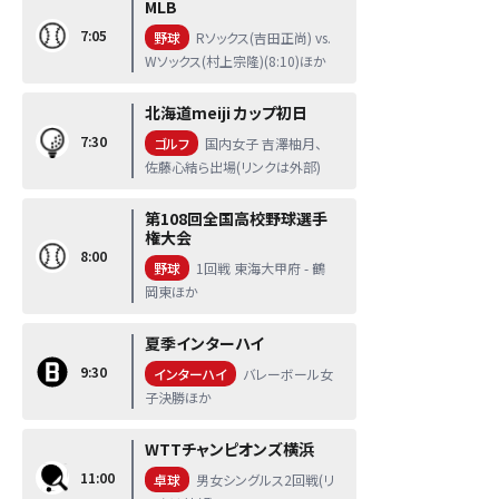
MLB
7:05
野球
Rソックス(吉田正尚) vs.
Wソックス(村上宗隆)(8:10)ほか
北海道meiji カップ初日
7:30
ゴルフ
国内女子 吉澤柚月、
佐藤心結ら出場(リンクは外部)
第108回全国高校野球選手
権大会
8:00
野球
1回戦 東海大甲府 - 鶴
岡東ほか
夏季インターハイ
9:30
インターハイ
バレーボール女
子決勝ほか
WTTチャンピオンズ横浜
11:00
卓球
男女シングルス2回戦(リ