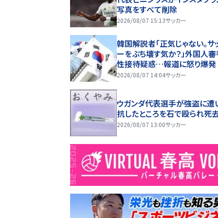
写真をすべて削除
2026/08/07 15:13
サッカー
韓国解説者「正気じゃない。サ
ーをぶち壊す気か？」外国人審
性接待疑惑…報道に怒り爆発
2026/08/07 14:04
サッカー
ウガンダ代表選手が強盗に遭
抗したところを石で殴られ死
2026/08/07 13:00
サッカー