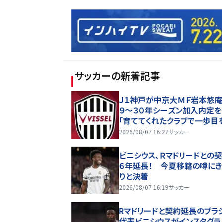
サッカー
の新着記事
Ｊ１神戸が中京大ＭＦ岩本悠庵
９～３０年シーズン加入内定
「育ててくれたクラブで一歩目
み出せることを大変嬉しく思
2026/08/07 16:27
サッカー
す」
ビニシウス、Ｒマドリードとの
６年延長！ 今夏移籍の噂にき
りと決着
2026/08/07 16:19
サッカー
Rマドリードと契約延長のブラ
代表ビニシウスがインスタグラ