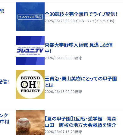
配
全30競技を完全無料でライブ配信！
2025/06/23 00:00
インターハイ(インハイ.tv)
東都大学野球入替戦 見逃し配信
中！
2026/06/30 00:00
野球
王貞治・栗山英樹にとっての甲子園
配信！
とは
2026/06/15 00:00
野球
ンク
【夏の甲子園】1回戦・遊学館 - 青森
 中村
山田 両校の地方大会戦績を紹介
2026/08/07 16:23
野球