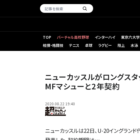
TOP
バーチャル高校野球
インターハイ
東京六大学
相撲・格闘技
テニス
卓球
ラグビー
陸上
水泳
写真：Getty Images
ニューカッスルがロングスタッ
MFマシューと2年契約
2020.08.22 19:40
ニューカッスルは22日、U-20イングランド
発表した。契約期間は…