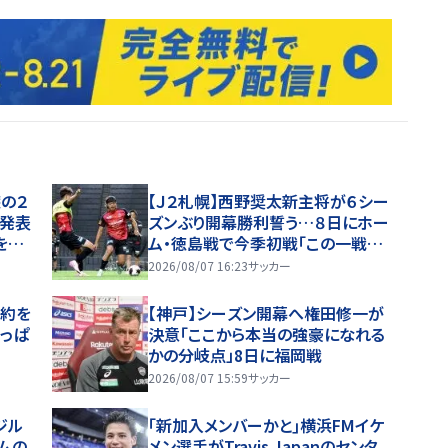
の２
【Ｊ２札幌】西野奨太新主将が６シー
を発表
ズンぶり開幕勝利誓う…８日にホー
を踏
ム・徳島戦で今季初戦「この一戦で
いま
どういうシーズンを歩めるかが決ま
2026/08/07 16:23
サッカー
る」
契約を
【神戸】シーズン開幕へ権田修一が
っぱ
決意「ここから本当の強豪になれる
かの分岐点」8日に福岡戦
2026/08/07 15:59
サッカー
ジル
｢新加入メンバーかと｣横浜FMイケ
ムの
メン選手がTravis Japanのセンタ