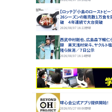
【ロッテ】「小島のローストビー
26シーズンの販売数１万食を
破 ４年連続で大台突破
2026/08/07 16:22
野球
西武中村剛也、広島森下暢仁
録 楽天浅村栄斗、ヤクルト
隆ら抹消／７日公示
2026/08/07 16:14
野球
球心会公式アプリ提供開始！
2026/05/27 00:00
野球