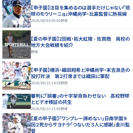
【甲子園】注目を集めるのは選手だけじゃない「琉
球のモウリーニョ」沖縄尚学・比嘉監督に熱視線
2026/08/04 00:00
野球
【夏の甲子園】2回戦・拓大紅陵 - 佐賀商 両校の
地方大会戦績を紹介
野球
【甲子園】横浜・織田翔希と沖縄尚学・末吉良丞の
投打対決 第２打席までは織田に軍配
2026/08/10 14:58
野球
審判に「誤審」の十字架背負わせない 高校野球
とビデオ検証の共生
2026/08/10 15:00
野球
【夏の甲子園】「ワンプレー諦めない」日南学園９
回２死からサヨナラ「つないだ３人に感謝」金川監
督