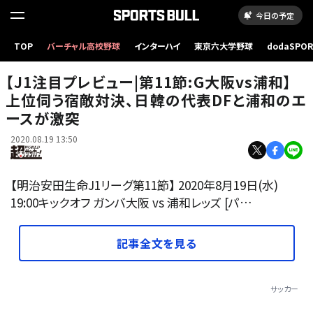
今日の予定
TOP
バーチャル高校野球
インターハイ
東京六大学野球
dodaSPO
写真：©︎CWS Brains, LTD.
（新しいタブ
【J1注目プレビュー|第11節:G大阪vs浦和】
上位伺う宿敵対決、日韓の代表DFと浦和のエ
ースが激突
2020.08.19 13:50
【明治安田生命J1リーグ第11節】 2020年8月19日(水)
19:00キックオフ ガンバ大阪 vs 浦和レッズ [パ…
記事全文を見る
サッカー