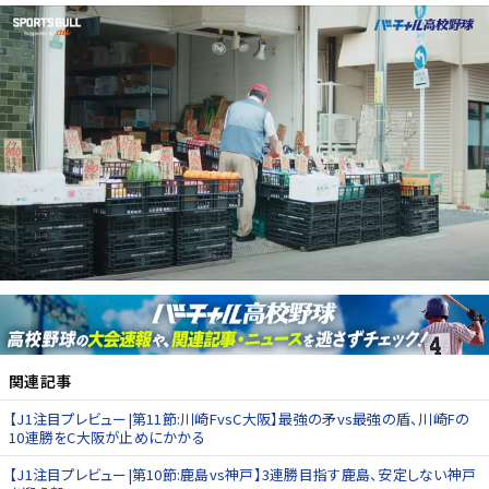
関連記事
【J1注目プレビュー|第11節:川崎FvsC大阪】最強の矛vs最強の盾、川崎Fの
10連勝をC大阪が止めにかかる
【J1注目プレビュー|第10節:鹿島vs神戸】3連勝目指す鹿島、安定しない神戸