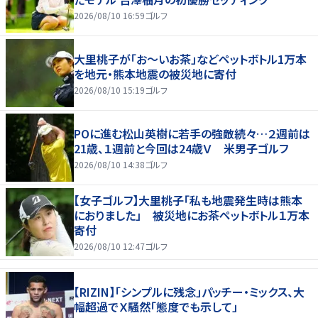
2026/08/10 16:59
ゴルフ
大里桃子が「お～いお茶」などペットボトル1万本
を地元・熊本地震の被災地に寄付
2026/08/10 15:19
ゴルフ
POに進む松山英樹に若手の強敵続々…２週前は
21歳、１週前と今回は24歳Ｖ 米男子ゴルフ
2026/08/10 14:38
ゴルフ
【女子ゴルフ】大里桃子「私も地震発生時は熊本
におりました」 被災地にお茶ペットボトル１万本
寄付
2026/08/10 12:47
ゴルフ
【RIZIN】「シンプルに残念」パッチー・ミックス、大
幅超過でＸ騒然「態度でも示して」