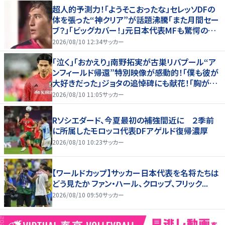
超人的予測力！「ようそこおったな」セレッソDFの
体を張った“神クリア”が話題沸騰「また月間セー
ブ？」「ビッグカバー！」元日本代表MFも驚愕の超
スーパーブロック
2026/08/10 12:34
サッカー
｢泣く｣｢おかえり｣南野拓実が古巣リバプール“ア
ンフィールド帰還”特別映像が感動的！｢僕も彼が
大好きだった｣ジョタの追悼碑にも献花！｢胸が熱
くなります…｣
2026/08/10 11:05
サッカー
Rソシエダード、今夏最初の補強間近に ２季前
に所属したモロッコ代表DFアゲルド復帰濃厚
2026/08/10 10:23
サッカー
【ワールドカップ】サッカー日本代表を名将たちは
どう見たか ファン・ハール、クロップ、フリック...
2026/08/10 09:50
サッカー