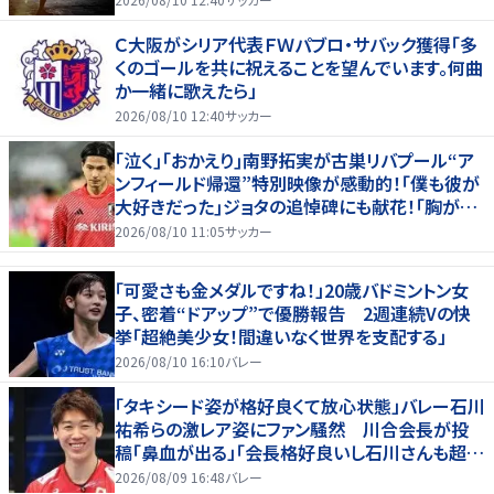
Ｃ大阪がシリア代表ＦＷパブロ・サバック獲得「多
くのゴールを共に祝えることを望んでいます。何曲
か一緒に歌えたら」
2026/08/10 12:40
サッカー
｢泣く｣｢おかえり｣南野拓実が古巣リバプール“ア
ンフィールド帰還”特別映像が感動的！｢僕も彼が
大好きだった｣ジョタの追悼碑にも献花！｢胸が熱
くなります…｣
2026/08/10 11:05
サッカー
「可愛さも金メダルですね！」20歳バドミントン女
子、密着“ドアップ”で優勝報告 2週連続Vの快
挙「超絶美少女！間違いなく世界を支配する」
2026/08/10 16:10
バレー
「タキシード姿が格好良くて放心状態」バレー石川
祐希らの激レア姿にファン騒然 川合会長が投
稿「鼻血が出る」「会長格好良いし石川さんも超格
好いい」
2026/08/09 16:48
バレー