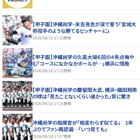
【甲子園】沖縄尚学・末吉良丞が涙で誓う「宮城大
弥投手のような勝てるピッチャーに」
2026/08/10 17:25
野球
【甲子園】沖縄尚学の久高大瑚６回の４失点悔や
む「コースになかなかボールが…」横浜に惜敗
2026/08/10 17:22
野球
【甲子園】沖縄尚学の慶留間大武、横浜・織田翔希
の球は「見たことないくらい速かった」質に驚き
2026/08/10 17:21
野球
沖縄尚学の指揮官が「相変わらず似てる」 1年
ぶりでファン再認識…「いつ見ても」
2026/08/10 17:07
野球