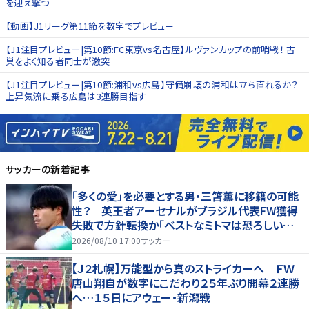
を迎え撃つ
【動画】J1リーグ第11節を数字でプレビュー
【J1注目プレビュー|第10節:FC東京vs名古屋】ルヴァンカップの前哨戦！ 古
巣をよく知る者同士が激突
【J1注目プレビュー|第10節:浦和vs広島】守備崩壊の浦和は立ち直れるか？
上昇気流に乗る広島は3連勝目指す
サッカー
の新着記事
「多くの愛」を必要とする男・三笘薫に移籍の可能
性？ 英王者アーセナルがブラジル代表FW獲得
失敗で方針転換か「ベストなミトマは恐ろしいほ
ど優れている」
2026/08/10 17:00
サッカー
【Ｊ２札幌】万能型から真のストライカーへ ＦＷ
唐山翔自が数字にこだわり２５年ぶり開幕２連勝
へ…１５日にアウェー・新潟戦