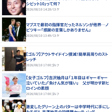
シビット10」って何？
2026/08/10 14:28
バスケ
マブスで最初の指揮官だったネルソンが他界…ノ
ビツキー「感謝の言葉しかありません」
2026/08/10 13:49
バスケ
【ゴルフ】アウトサイドイン撲滅！簡単肩周りのスト
レッチ
2026/08/10 17:00
ゴルフ
【女子ゴルフ】吉沢柚月は「１年目はギャーギャー
泣いていた」「負けん気が強い」 父が明かす新ヒ
ロインの素顔
2026/08/10 17:00
ゴルフ
激変したグリーン上のパターは中学時代に手にし
たモデル 吉澤柚月の初優勝セッティング