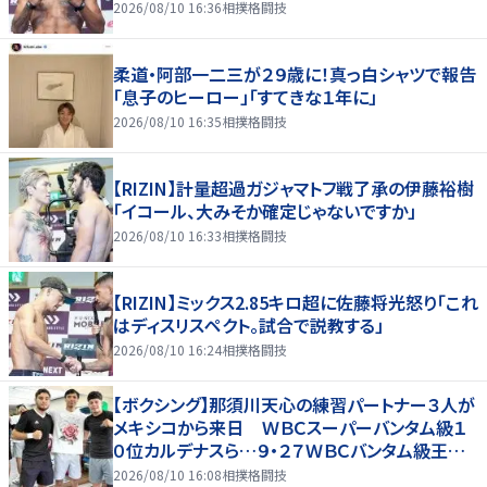
2026/08/10 16:36
相撲格闘技
柔道・阿部一二三が２９歳に！真っ白シャツで報告
「息子のヒーロー」「すてきな１年に」
2026/08/10 16:35
相撲格闘技
【RIZIN】計量超過ガジャマトフ戦了承の伊藤裕樹
「イコール、大みそか確定じゃないですか」
2026/08/10 16:33
相撲格闘技
【RIZIN】ミックス2.85キロ超に佐藤将光怒り「これ
はディスリスペクト。試合で説教する」
2026/08/10 16:24
相撲格闘技
【ボクシング】那須川天心の練習パートナー３人が
メキシコから来日 ＷＢＣスーパーバンタム級１
０位カルデナスら…９・２７ＷＢＣバンタム級王者・
井上拓真と再戦
2026/08/10 16:08
相撲格闘技