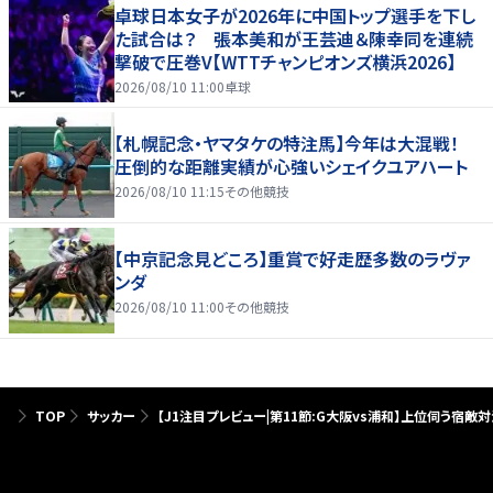
卓球日本女子が2026年に中国トップ選手を下し
た試合は？ 張本美和が王芸迪＆陳幸同を連続
撃破で圧巻V【WTTチャンピオンズ横浜2026】
2026/08/10 11:00
卓球
【札幌記念・ヤマタケの特注馬】今年は大混戦！
圧倒的な距離実績が心強いシェイクユアハート
2026/08/10 11:15
その他競技
【中京記念見どころ】重賞で好走歴多数のラヴァ
ンダ
2026/08/10 11:00
その他競技
TOP
サッカー
【J1注目プレビュー|第11節:G大阪vs浦和】上位伺う宿