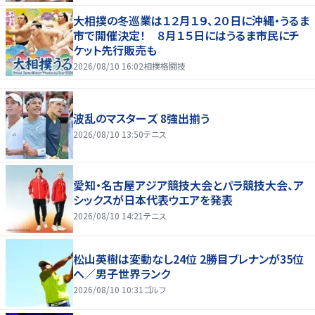
大相撲の冬巡業は１２月１９、２０日に沖縄・うるま
市で開催決定！ ８月１５日にはうるま市民にチ
ケット先行販売も
2026/08/10 16:02
相撲格闘技
波乱のマスターズ 8強出揃う
2026/08/10 13:50
テニス
愛知・名古屋アジア競技大会とパラ競技大会、ア
シックスが日本代表ウエアを発表
2026/08/10 14:21
テニス
松山英樹は変動なし24位 2勝目ブレナンが35位
へ／男子世界ランク
2026/08/10 10:31
ゴルフ