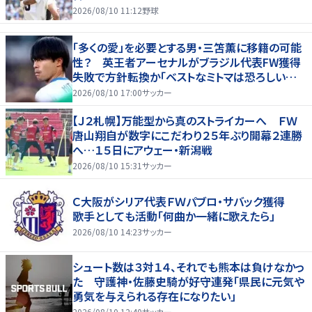
2026/08/10 11:12
野球
「多くの愛」を必要とする男・三笘薫に移籍の可能
性？ 英王者アーセナルがブラジル代表FW獲得
失敗で方針転換か「ベストなミトマは恐ろしいほ
ど優れている」
2026/08/10 17:00
サッカー
【Ｊ２札幌】万能型から真のストライカーへ ＦＷ
唐山翔自が数字にこだわり２５年ぶり開幕２連勝
へ…１５日にアウェー・新潟戦
2026/08/10 15:31
サッカー
Ｃ大阪がシリア代表ＦＷパブロ・サバック獲得
歌手としても活動「何曲か一緒に歌えたら」
2026/08/10 14:23
サッカー
シュート数は３対１４、それでも熊本は負けなかっ
た 守護神・佐藤史騎が好守連発「県民に元気や
勇気を与えられる存在になりたい」
2026/08/10 12:40
サッカー