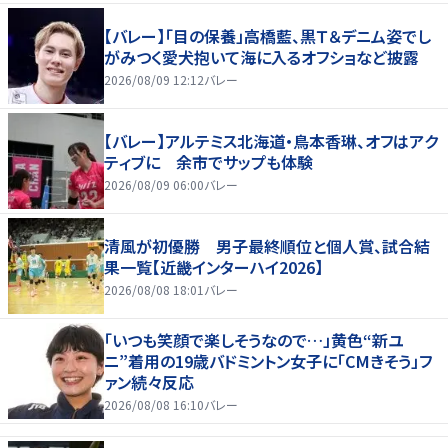
【バレー】「目の保養」高橋藍、黒Ｔ＆デニム姿でし
がみつく愛犬抱いて海に入るオフショなど披露
2026/08/09 12:12
バレー
【バレー】アルテミス北海道・鳥本香琳、オフはアク
ティブに 余市でサップも体験
2026/08/09 06:00
バレー
清風が初優勝 男子最終順位と個人賞、試合結
果一覧【近畿インターハイ2026】
2026/08/08 18:01
バレー
「いつも笑顔で楽しそうなので…」黄色“新ユ
ニ”着用の19歳バドミントン女子に「CMきそう」フ
ァン続々反応
2026/08/08 16:10
バレー