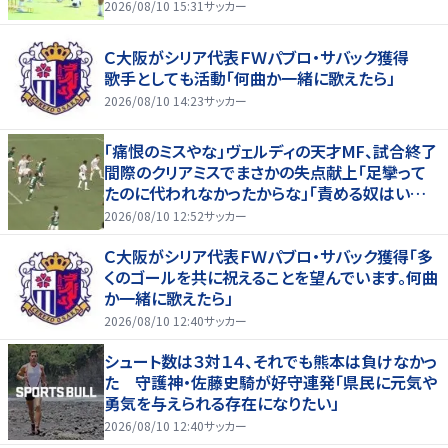
2026/08/10 15:31
サッカー
Ｃ大阪がシリア代表ＦＷパブロ・サバック獲得
歌手としても活動「何曲か一緒に歌えたら」
2026/08/10 14:23
サッカー
「痛恨のミスやな」ヴェルディの天才MF、試合終了
間際のクリアミスでまさかの失点献上「足攣って
たのに代われなかったからな」「責める奴はいね
ーだろ」ファンからは擁護の声
2026/08/10 12:52
サッカー
Ｃ大阪がシリア代表ＦＷパブロ・サバック獲得「多
くのゴールを共に祝えることを望んでいます。何曲
か一緒に歌えたら」
2026/08/10 12:40
サッカー
シュート数は３対１４、それでも熊本は負けなかっ
た 守護神・佐藤史騎が好守連発「県民に元気や
勇気を与えられる存在になりたい」
2026/08/10 12:40
サッカー