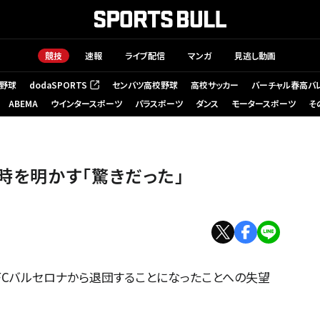
競技
速報
ライブ配信
マンガ
見逃し動画
野球
dodaSPORTS
センバツ高校野球
高校サッカー
バーチャル春高バ
（新しいタブで開く）
ABEMA
ウインタースポーツ
パラスポーツ
ダンス
モータースポーツ
そ
時を明かす「驚きだった」
にFCバルセロナから退団することになったことへの失望