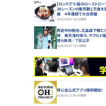
【ロッテ】「小島のローストビー
26シーズンの販売数１万食を
破 ４年連続で大台突破
2026/08/07 16:22
野球
西武中村剛也、広島森下暢仁
録 楽天浅村栄斗、ヤクルト
隆ら抹消／７日公示
2026/08/07 16:14
野球
球心会公式アプリ提供開始！
2026/05/27 00:00
野球