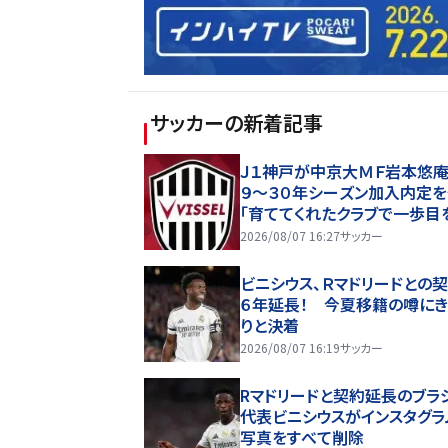
サッカー
の新着記事
Ｊ１神戸が中京大ＭＦ岩本悠庵
９～３０年シーズン加入内定
「育ててくれたクラブで一歩目
み出せることを大変嬉しく思
2026/08/07 16:27
サッカー
す」
ビニシウス、Ｒマドリードとの
６年延長！ 今夏移籍の噂にき
りと決着
2026/08/07 16:19
サッカー
Rマドリードと契約延長のブラ
代表ビニシウスがインスタグラ
写真をすべて削除