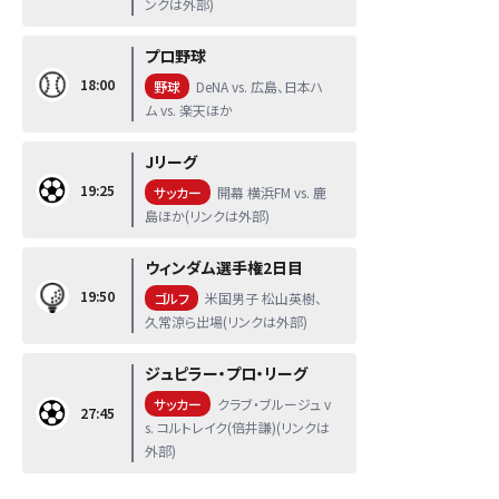
ンクは外部)
プロ野球
18:00
野球
DeNA vs. 広島、日本ハ
ム vs. 楽天ほか
Jリーグ
19:25
サッカー
開幕 横浜FM vs. 鹿
島ほか(リンクは外部)
ウィンダム選手権2日目
19:50
ゴルフ
米国男子 松山英樹、
久常涼ら出場(リンクは外部)
ジュピラー・プロ・リーグ
サッカー
クラブ・ブルージュ v
27:45
s. コルトレイク(倍井謙)(リンクは
外部)