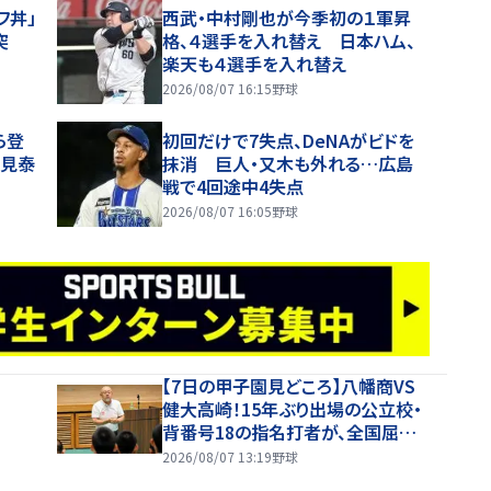
フ丼」
西武・中村剛也が今季初の１軍昇
突
格、４選手を入れ替え 日本ハム、
楽天も４選手を入れ替え
2026/08/07 16:15
野球
ら登
初回だけで7失点、DeNAがビドを
塩見泰
抹消 巨人・又木も外れる…広島
戦で4回途中4失点
2026/08/07 16:05
野球
【7日の甲子園見どころ】八幡商VS
健大高崎！15年ぶり出場の公立校・
背番号18の指名打者が、全国屈指
の投手陣に挑む
2026/08/07 13:19
野球