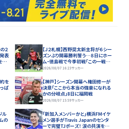
の２
【Ｊ２札幌】西野奨太新主将が６シー
を発表
ズンぶり開幕勝利誓う…８日にホー
を踏
ム・徳島戦で今季初戦「この一戦で
いま
どういうシーズンを歩めるかが決ま
2026/08/07 16:23
サッカー
る」
契約を
【神戸】シーズン開幕へ権田修一が
っぱ
決意「ここから本当の強豪になれる
かの分岐点」8日に福岡戦
2026/08/07 15:59
サッカー
ジル
｢新加入メンバーかと｣横浜FMイケ
ムの
メン選手がTravis Japanのセンタ
ーで完璧TJポーズ！ 涙の共演を越