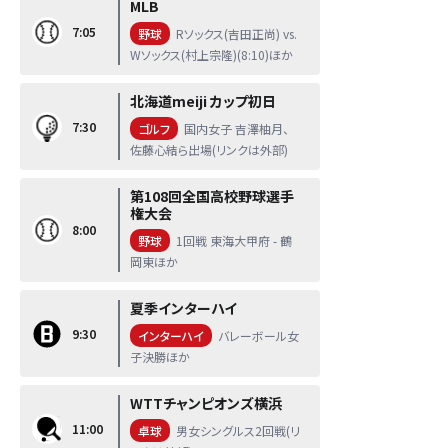
MLB
7:05
野球
Rソックス(吉田正尚) vs.
Wソックス(村上宗隆)(8:10)ほか
北海道meiji カップ初日
7:30
ゴルフ
国内女子 吉澤柚月、
佐藤心結ら出場(リンクは外部)
第108回全国高校野球選手
権大会
8:00
野球
1回戦 東海大甲府 - 鶴
岡東ほか
夏季インターハイ
9:30
インターハイ
バレーボール女
子決勝ほか
WTTチャンピオンズ横浜
11:00
卓球
男女シングルス2回戦(リ