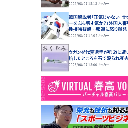
2026/08/07 15:13
サッカー
韓国解説者「正気じゃない。サ
ーをぶち壊す気か？」外国人審
性接待疑惑…報道に怒り爆発
2026/08/07 14:04
サッカー
ウガンダ代表選手が強盗に遭
抗したところを石で殴られ死
2026/08/07 13:00
サッカー