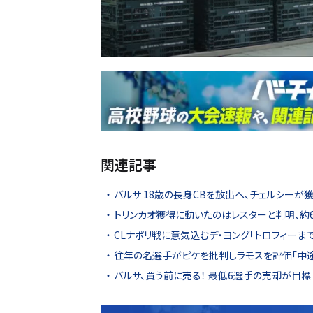
関連記事
バルサ 18歳の長身CBを放出へ、チェルシーが
トリンカオ獲得に動いたのはレスターと判明、約
CLナポリ戦に意気込むデ・ヨング「トロフィーま
往年の名選手がピケを批判しラモスを評価「中
バルサ、買う前に売る！ 最低6選手の売却が目標