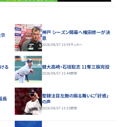
神戸 シーズン開幕へ権田修一が決
公示
意
2026/08/07 15:59
サッカー
届ける
健大高崎・石垣聡志 11奪三振完投
2026/08/07 15:44
野球
聖隷注目左腕の振る舞いに「好感」
延長
の声
2026/08/07 15:33
野球