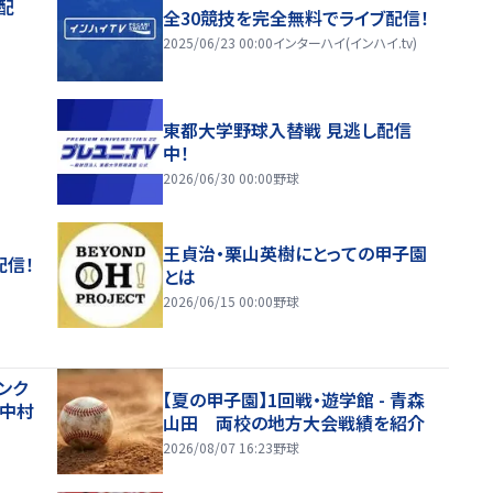
配
全30競技を完全無料でライブ配信！
2025/06/23 00:00
インターハイ(インハイ.tv)
東都大学野球入替戦 見逃し配信
中！
2026/06/30 00:00
野球
王貞治・栗山英樹にとっての甲子園
配信！
とは
2026/06/15 00:00
野球
ンク
【夏の甲子園】1回戦・遊学館 - 青森
 中村
山田 両校の地方大会戦績を紹介
2026/08/07 16:23
野球