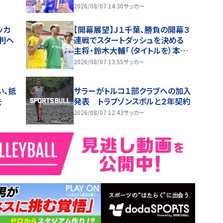
えて…笑顔の開幕戦コラボ動画が
2026/08/07 14:30
サッカー
話題沸騰！
ッカ
【開幕展望】Ｊ１千葉、勝負の開幕３
判へ
連戦でスタートダッシュを決める
主将・鈴木大輔「（タイトルを）本気
で狙う」
2026/08/07 13:55
サッカー
い、抵
サラーがトルコ１部クラブへの加入
去
発表 トラブゾンスポルと２年契約
2026/08/07 12:43
サッカー