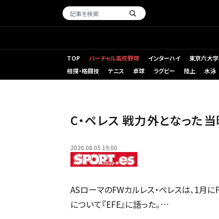
TOP
バーチャル高校野球
インターハイ
東京六大学
相撲・格闘技
テニス
卓球
ラグビー
陸上
水泳
C・ペレス 戦力外となった当
2020.08.05 19:00
ASローマのFWカルレス・ペレスは、1月
について『EFE』に語った。…