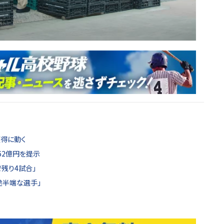
獲得に動く
62億円を提示
で残り4試合」
途半端な選手」