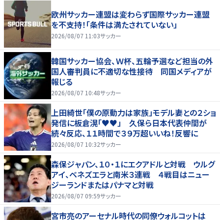
欧州サッカー連盟は変わらず国際サッカー連盟
を不支持！「条件は満たされていない」
2026/08/07 11:03
サッカー
韓国サッカー協会、Ｗ杯、五輪予選など担当の外
国人審判員に不適切な性接待 同国メディアが
報じる
2026/08/07 10:48
サッカー
上田綺世「僕の原動力は家族」モデル妻との２ショ
発信に板倉滉「♥♥」 久保ら日本代表仲間が
続々反応、１１時間で３９万超いいね！反響に
2026/08/07 10:32
サッカー
森保ジャパン、１０・１にエクアドルと対戦 ウルグ
アイ、ベネズエラと南米３連戦 ４戦目はニュー
ジーランドまたはパナマと対戦
2026/08/07 09:59
サッカー
宮市亮のアーセナル時代の同僚ウォルコットは