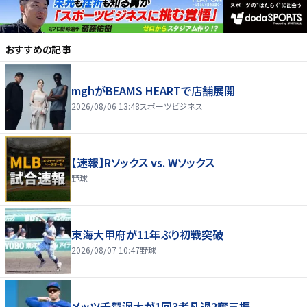
おすすめの記事
mghがBEAMS HEARTで店舗展開
2026/08/06 13:48
スポーツビジネス
【速報】Rソックス vs. Wソックス
野球
東海大甲府が11年ぶり初戦突破
2026/08/07 10:47
野球
メッツ千賀滉大が1回3者凡退2奪三振