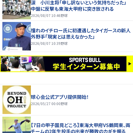
涙 小川主将「申し訳ないという気持ちだった」
中盤に反撃も東海大甲府に突き放される
2026/08/07 10:46
野球
憧れのイチロー氏に初遭遇したタイガースの新人
外野手「現実とは思えなかった」
2026/08/07 10:39
野球
球心会公式アプリ提供開始！
2026/05/27 00:00
野球
【7日の甲子園見どころ】東海大甲府VS鶴岡東、両
チームの2年生投手の出来が勝敗のカギを握る