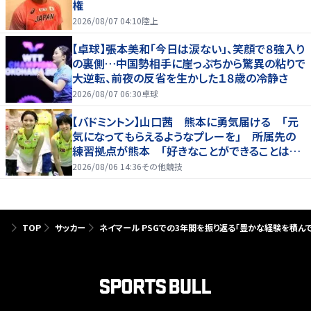
権
2026/08/07 04:10
陸上
【卓球】張本美和「今日は涙ない」、笑顔で８強入り
の裏側…中国勢相手に崖っぷちから驚異の粘りで
大逆転、前夜の反省を生かした１８歳の冷静さ
2026/08/07 06:30
卓球
【バドミントン】山口茜 熊本に勇気届ける 「元
気になってもらえるようなプレーを」 所属先の
練習拠点が熊本 「好きなことができることは当
たり前じゃない」
2026/08/06 14:36
その他競技
TOP
サッカー
ネイマール PSGでの3年間を振り返る「豊かな経験を積んで