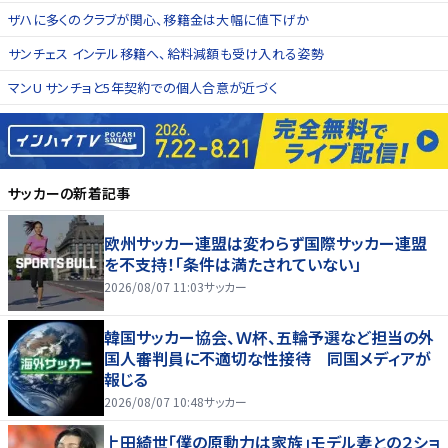
ザハに多くのクラブが関心、移籍金は大幅に値下げか
サンチェス インテル移籍へ、給料減額も受け入れる姿勢
マンU サンチョと5年契約での個人合意が近づく
サッカー
の新着記事
欧州サッカー連盟は変わらず国際サッカー連盟
を不支持！「条件は満たされていない」
2026/08/07 11:03
サッカー
韓国サッカー協会、Ｗ杯、五輪予選など担当の外
国人審判員に不適切な性接待 同国メディアが
報じる
2026/08/07 10:48
サッカー
上田綺世「僕の原動力は家族」モデル妻との２ショ