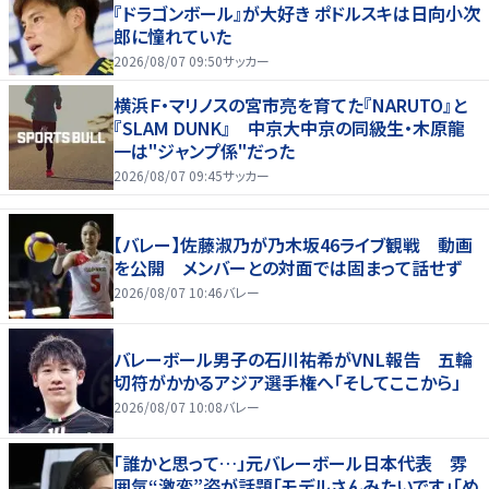
『ドラゴンボール』が大好き ポドルスキは日向小次
郎に憧れていた
2026/08/07 09:50
サッカー
横浜Ｆ・マリノスの宮市亮を育てた『NARUTO』と
『SLAM DUNK』 中京大中京の同級生・木原龍
一は"ジャンプ係"だった
2026/08/07 09:45
サッカー
【バレー】佐藤淑乃が乃木坂46ライブ観戦 動画
を公開 メンバーとの対面では固まって話せず
2026/08/07 10:46
バレー
バレーボール男子の石川祐希がVNL報告 五輪
切符がかかるアジア選手権へ「そしてここから」
2026/08/07 10:08
バレー
「誰かと思って…」元バレーボール日本代表 雰
囲気“激変”姿が話題「モデルさんみたいです」「め