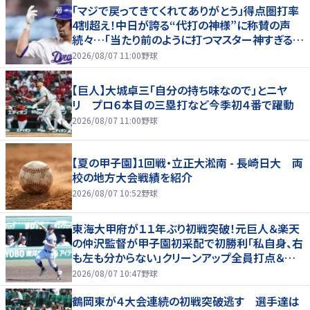
「マジで戻ってきてくれてありがとう」得点圏打率
4割超え！中日が誇る“代打の神様”に称賛の声
続々…「当たり前のように打つマスター神すぎる」
「また初球で決めたな」
2026/08/07 11:00
野球
【巨人】大城卓三「自分の持ち味なので」とニヤ
リ プロ６本目の三塁打など今季初４番で躍動
2026/08/07 11:00
野球
【夏の甲子園】1回戦・立正大淞南 - 長崎日大 両
校の地方大会戦績を紹介
2026/08/07 10:52
野球
東海大甲府が１１年ぶり初戦突破！元巨人＆楽天
の仲沢監督が甲子園初采配で初勝利「私自身、右
も左も分からない」クリーンアップ全員打点＆継
投も「理想的」
2026/08/07 10:47
野球
鶴岡東が４大会連続の初戦突破逃す 選手達は