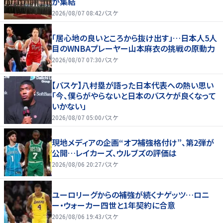
が集結
2026/08/07 08:42
バスケ
「居心地の良いところから抜け出す」…日本人5人
目のWNBAプレーヤー山本麻衣の挑戦の原動力
2026/08/07 07:30
バスケ
【バスケ】八村塁が語った日本代表への熱い思い
「今、僕らがやらないと日本のバスケが良くなって
いかない」
2026/08/07 05:00
バスケ
現地メディアの企画“オフ補強格付け”、第2弾が
公開…レイカーズ、ウルブズの評価は
2026/08/06 20:27
バスケ
ユーロリーグからの補強が続くナゲッツ…ロニ
ー・ウォーカー四世と1年契約に合意
2026/08/06 19:43
バスケ