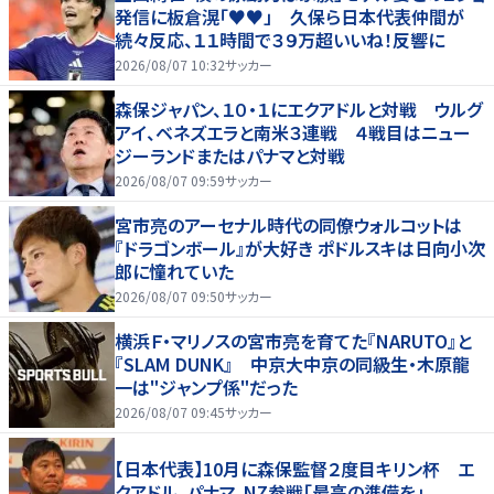
発信に板倉滉「♥♥」 久保ら日本代表仲間が
続々反応、１１時間で３９万超いいね！反響に
2026/08/07 10:32
サッカー
森保ジャパン、１０・１にエクアドルと対戦 ウルグ
アイ、ベネズエラと南米３連戦 ４戦目はニュー
ジーランドまたはパナマと対戦
2026/08/07 09:59
サッカー
宮市亮のアーセナル時代の同僚ウォルコットは
『ドラゴンボール』が大好き ポドルスキは日向小次
郎に憧れていた
2026/08/07 09:50
サッカー
横浜Ｆ・マリノスの宮市亮を育てた『NARUTO』と
『SLAM DUNK』 中京大中京の同級生・木原龍
一は"ジャンプ係"だった
2026/08/07 09:45
サッカー
【日本代表】10月に森保監督２度目キリン杯 エ
クアドル、パナマ、NZ参戦「最高の準備を」