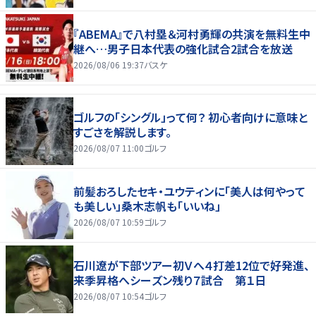
『ABEMA』で八村塁＆河村勇輝の共演を無料生中
継へ…男子日本代表の強化試合2試合を放送
2026/08/06 19:37
バスケ
ゴルフの「シングル」って何？ 初心者向けに意味と
すごさを解説します。
2026/08/07 11:00
ゴルフ
前髪おろしたセキ・ユウティンに「美人は何やって
も美しい」桑木志帆も「いいね」
2026/08/07 10:59
ゴルフ
石川遼が下部ツアー初Ｖへ４打差12位で好発進、
来季昇格へシーズン残り７試合 第１日
2026/08/07 10:54
ゴルフ