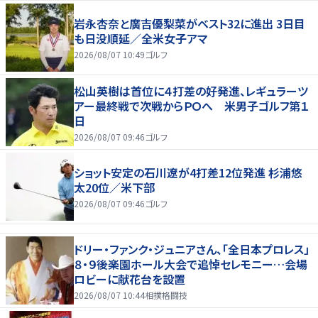
岩永杏奈と廣吉優梨菜がベスト32に進出 3日目
も日没順延／全米女子アマ
2026/08/07 10:49
ゴルフ
松山英樹は首位に４打差の好発進、レギュラーツ
アー最終戦で次戦からＰＯへ 米男子ゴルフ第１
日
2026/08/07 09:46
ゴルフ
ショット安定の石川遼が4打差12位発進 杉浦悠
太20位／米下部
2026/08/07 09:46
ゴルフ
ドリー・ファンク・ジュニアさん、「全日本プロレス」
８・９後楽園ホール大会で追悼セレモニー…会場
ロビーに献花台を設置
2026/08/07 10:44
相撲格闘技