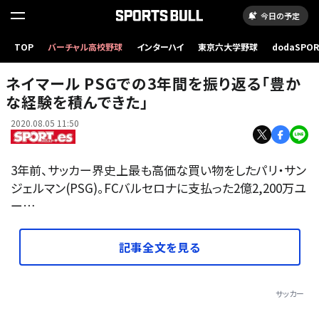
今日の予定
TOP
バーチャル高校野球
インターハイ
東京六大学野球
dodaSPO
（新しいタブ
ネイマール PSGでの3年間を振り返る「豊か
な経験を積んできた」
2020.08.05 11:50
3年前、サッカー界史上最も高価な買い物をしたパリ・サン
ジェルマン(PSG)。FCバルセロナに支払った2億2,200万ユ
ー…
記事全文を見る
サッカー