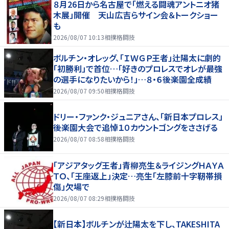
８月26日から名古屋で「燃える闘魂アントニオ猪
木展」開催 天山広吉らサイン会＆トークショー
も
2026/08/07 10:13
相撲格闘技
ボルチン・オレッグ、「ＩＷＧＰ王者」辻陽太に劇的
「初勝利」で首位…「好きのプロレスでオレが最強
の選手になりたいから！」…８・６後楽園全成績
2026/08/07 09:50
相撲格闘技
ドリー・ファンク・ジュニアさん、「新日本プロレス」
後楽園大会で追悼１０カウントゴングをささげる
2026/08/07 08:58
相撲格闘技
「アジアタッグ王者」青柳亮生＆ライジングＨＡＹＡ
ＴＯ、「王座返上」決定…亮生「左膝前十字靭帯損
傷」欠場で
2026/08/07 08:29
相撲格闘技
【新日本】ボルチンが辻陽太を下し、TAKESHITA