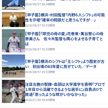
2026/08/07 06:44
野球
【甲子園】横浜・村田監督「内野６人シフト」の可能
性を示唆「確率の問題だと思うんですが…」
2026/08/07 05:55
野球
【甲子園】「球児の母の夏」花巻東・萬谷堅心の母
恵美さん 佐々木監督も関心をよせる子育てと
は
2026/08/07 05:55
野球
【甲子園】横浜のシフトは「王シフト」より歴史が古
い 初出場の63年夏に見せていた／データ
2026/08/07 05:55
野球
注目左腕の聖隷・高部は大学進学を表明「プロで
１年目から活躍できるような選手に」自責点０で
敗退「思ったような球がいかなかった」
2026/07/06 00:00
野球