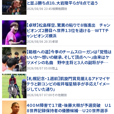
と並ぶ勝ち点10、大岩陵平らが8点で追う
2026/08/06 23:45
相撲格闘技
【卓球】松島輝空、驚異の粘りで８強進出 チャン
ピオンズ２勝目へ世界１３位を退ける…ＷＴＴチ
ャンピオンズ横浜
2026/08/06 20:35
卓球
【箱根への道】今季のチームスローガンは「覚悟は
いいか～想いの継承、そして頂点へ～」由来はケ
ツメイシの名曲 野中主将と３人の副将がチーム
を引っ張る…夏合宿特集第１弾、国学院大
2026/08/07 05:00
陸上
【札幌記念・１週前】凱旋門賞見据えるアドマイヤ
テラと新コンビの坂井瑠星騎手が手応え「イメー
ジしていた通り」
2026/08/07 07:00
その他競技
４００Ｍ障害で１７歳・後藤大樹が予選突破 Ｕ１
８世界記録保持者の優勝候補…Ｕ２０世界選手