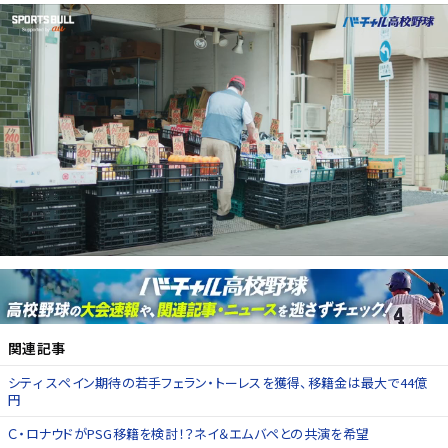
関連記事
シティ スペイン期待の若手フェラン・トーレスを獲得、移籍金は最大で44億
円
Ｃ・ロナウドがPSG移籍を検討！？ネイ＆エムバペとの共演を希望