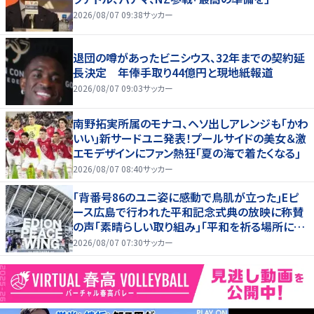
2026/08/07 09:38
サッカー
退団の噂があったビニシウス、32年までの契約延
長決定 年俸手取り44億円と現地紙報道
2026/08/07 09:03
サッカー
南野拓実所属のモナコ、ヘソ出しアレンジも｢かわ
いい｣新サードユニ発表！プールサイドの美女＆激
エモデザインにファン熱狂｢夏の海で着たくなる｣
2026/08/07 08:40
サッカー
｢背番号86のユニ姿に感動で鳥肌が立った｣Eピ
ース広島で行われた平和記念式典の放映に称賛
の声｢素晴らしい取り組み｣｢平和を祈る場所に相
応しい｣
2026/08/07 07:30
サッカー