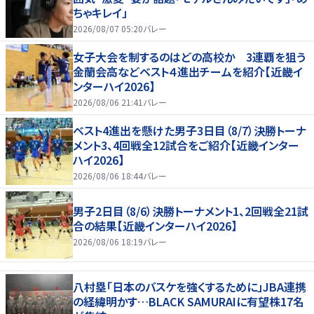
ちゃキレイ」
2026/08/07 05:20
バレー
女子大会を制するのはどの高校か 3連覇を狙う
金蘭会高などベスト４進出チームを紹介【近畿イ
ンターハイ2026】
2026/08/06 21:41
バレー
ベスト4進出を懸けた男子3日目（8/7）決勝トーナ
メント3、4回戦全12試合をご紹介【近畿インター
ハイ2026】
2026/08/06 18:44
バレー
男子2日目（8/6）決勝トーナメント1、2回戦全21試
合の結果【近畿インターハイ2026】
2026/08/06 18:19
バレー
八村塁「日本のバスケを強くするために」JBA連携
の経緯明かす…BLACK SAMURAIに有望株17名