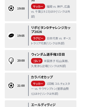
サッカー
福岡 vs. 神戸、広島
19:00
vs. 千葉(19:15)ほか(リンクは外
部)
リポビタンDチャレンジカッ
プ2026
19:05
ラグビー
日本代表 vs. オース
トラリア代表(リンクは外部)
ウィンダム選手権3日目
20:00
ゴルフ
米国男子 松山英樹、
久常涼ら出場(リンクは外部)
カラバオカップ
サッカー
1回戦 コルチェスタ
21:00
ー vs. サウサンプトン(菅原由勢
ら)ほか(リンクは外部)
エールディヴィジ