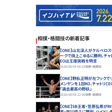
相撲・格闘技
の新着記事
【ONE】山北渓人がケルベロス
ークで田上こゆるに勝利、チャ
EOは王座挑戦を明言
2026/08/09 00:18
相撲・格闘技
【ONE】野杁正明が左フックで
メンヤンを１回KO、チャトリCE
「過去最高の野杁」
2026/08/08 22:36
相撲・格闘技
【ONE】SB王者・笠原弘希がRI
者・塩川琉斗に勝利、ハイドレ