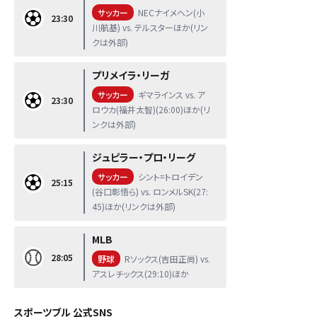
サッカー
NECナイメヘン(小
23:30
川航基) vs. テルスターほか(リン
クは外部)
プリメイラ・リーガ
サッカー
ギマラインス vs. ア
23:30
ロウカ(福井太智)(26:00)ほか(リ
ンクは外部)
ジュピラー・プロ・リーグ
サッカー
シント=トロイデン
25:15
(谷口彰悟ら) vs. ロンメルSK(27:
45)ほか(リンクは外部)
MLB
28:05
野球
Rソックス(吉田正尚) vs.
アスレチックス(29:10)ほか
スポーツブル 公式SNS