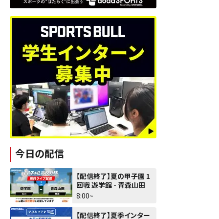
今日の配信
【配信終了】夏の甲子園 1
回戦 遊学館 - 青森山田
8:00~
【配信終了】夏季インター