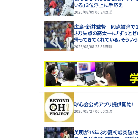
いる」３位浮上に手応え
2026/08/09 00:24
野球
広島・新井監督 同点被弾で
ぶり失点の高太一に「ずっとゼ
帰ってきてくれている。そうい
ある」チームは延長十二回に
2026/08/08 23:56
野球
度目サヨナラ負け
球心会公式アプリ提供開始！
2026/05/27 00:00
野球
英明が15年ぶり夏初戦突破！