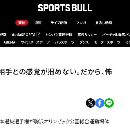
競技
速報
ライブ配信
マンガ
見逃し動画
野球
dodaSPORTS
センバツ高校野球
高校サッカー
バーチャル春高バ
（新しいタブで開く）
ABEMA
ウインタースポーツ
パラスポーツ
ダンス
モータースポーツ
そ
相手との感覚が掴めない。だから、怖
日本選抜選手権が駒沢オリンピック公園総合運動場体