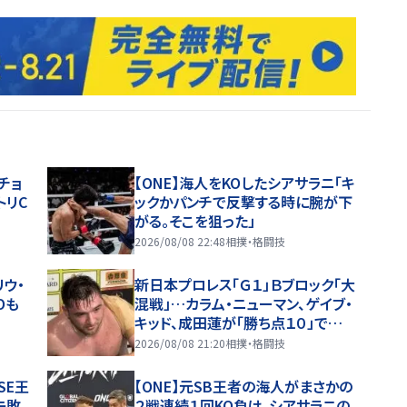
チョ
【ONE】海人をKOしたシアサラニ「キ
トリC
ックかパンチで反撃する時に腕が下
がる。そこを狙った」
2026/08/08 22:48
相撲・格闘技
リウ・
新日本プロレス「Ｇ１」Ｂブロック「大
Oも
混戦」…カラム・ニューマン、ゲイブ・
キッド、成田蓮が「勝ち点１０」で首
位タイ…８・８横浜全成績
2026/08/08 21:20
相撲・格闘技
SE王
【ONE】元SB王者の海人がまさかの
失敗
２戦連続１回KO負け、シアサラニの