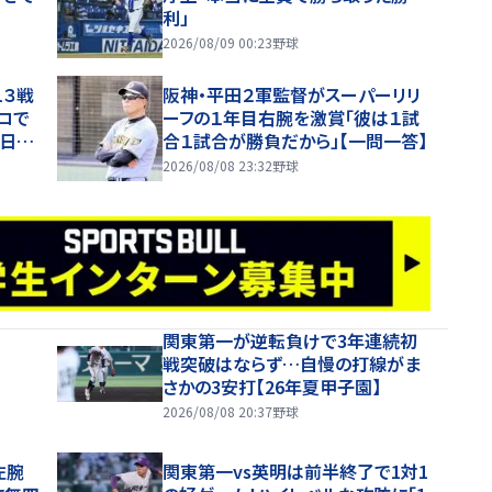
利」
2026/08/09 00:23
野球
１３戦
阪神・平田２軍監督がスーパーリリ
ロで
ーフの１年目右腕を激賞「彼は１試
う日も
合１試合が勝負だから」【一問一答】
今季８
2026/08/08 23:32
野球
関東第一が逆転負けで3年連続初
戦突破はならず…自慢の打線がま
さかの3安打【26年夏甲子園】
2026/08/08 20:37
野球
左腕
関東第一vs英明は前半終了で1対1