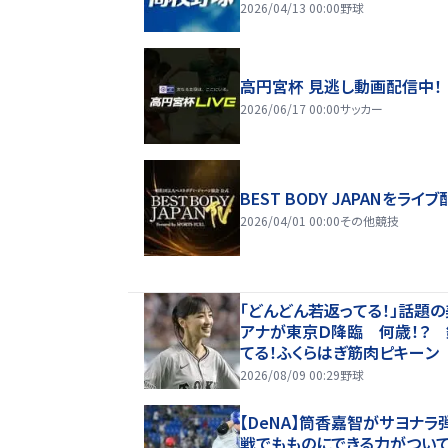
2026/04/13 00:00
野球
高円宮杯 見逃し動画配信中！
2026/06/17 00:00
サッカー
BEST BODY JAPANをライブ
2026/04/01 00:00
その他競技
「どんどん若返ってる！」話題
アナが東京Ｄ降臨 何歳！？ 
てる！ふくらはぎ筋肉ピキーン
跡の投球姿に「かっこいい」「ア
2026/08/09 00:29
野球
ル？」「女神」
【DeNA】筒香嘉智がサヨナラ
戦でもものにできる力がつい