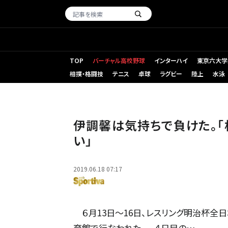
TOP
バーチャル高校野球
インターハイ
東京六大学
相撲・格闘技
テニス
卓球
ラグビー
陸上
水泳
伊調馨は気持ちで負けた。「
い」
2019.06.18 07:17
６月13日～16日、レスリング明治杯全
育館で行なわれた。 ４日目の…