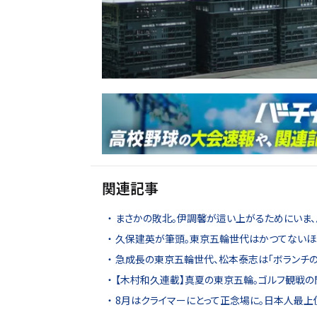
関連記事
まさかの敗北。伊調馨が這い上がるためにいま、
久保建英が筆頭。東京五輪世代はかつてないほ
急成長の東京五輪世代、松本泰志は「ボランチ
【木村和久連載】真夏の東京五輪。ゴルフ観戦の
8月はクライマーにとって正念場に。日本人最