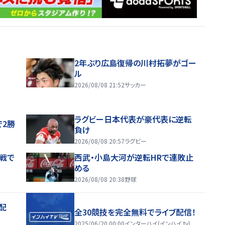
2年ぶり広島復帰の川村拓夢がゴー
ル
2026/08/08 21:52
サッカー
ラグビー日本代表が豪代表に逆転
で2勝
負け
2026/08/08 20:57
ラグビー
戦で
西武・小島大河が逆転HRで連敗止
める
2026/08/08 20:38
野球
配
全30競技を完全無料でライブ配信！
2025/06/20 00:00
インターハイ(インハイ.tv)