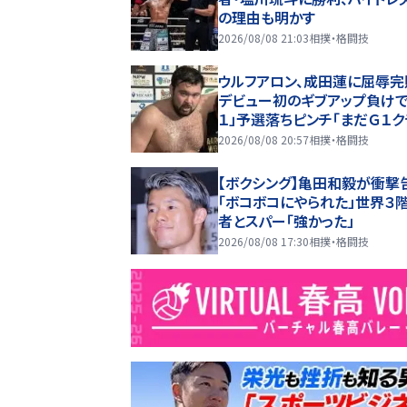
の理由も明かす
2026/08/08 21:03
相撲・格闘技
ウルフアロン、成田蓮に屈辱完
デビュー初のギブアップ負けで
１」予選落ちピンチ「まだＧ１ク
マックス終わってない」…８・８
2026/08/08 20:57
相撲・格闘技
【ボクシング】亀田和毅が衝撃
「ボコボコにやられた」世界３
者とスパー「強かった」
2026/08/08 17:30
相撲・格闘技