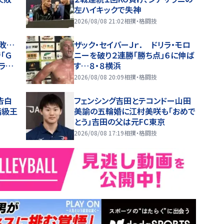
左ハイキックで失神
2026/08/08 21:02
相撲・格闘技
敗…
ザック・セイバーＪｒ． ドリラ・モロ
「Ｇ
ニーを破り２連勝「勝ち点」６に伸ば
ライ
す…８・８横浜
横浜
2026/08/08 20:09
相撲・格闘技
告白
フェンシング吉田とテコンドー山田
階級王
美諭の五輪婚に江村美咲も「おめで
とう」吉田の父は元FC東京
2026/08/08 17:19
相撲・格闘技