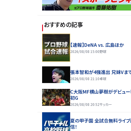
おすすめの記事
【速報】DeNA vs. 広島ほか
2026/08/08 15:00
野球
張本智和が4強進出 兄妹Vま
2026/08/08 21:10
卓球
C大阪MF横山夢樹がデビュー
初G
2026/08/08 20:52
サッカー
夏の甲子園 全試合無料ライブ
信！