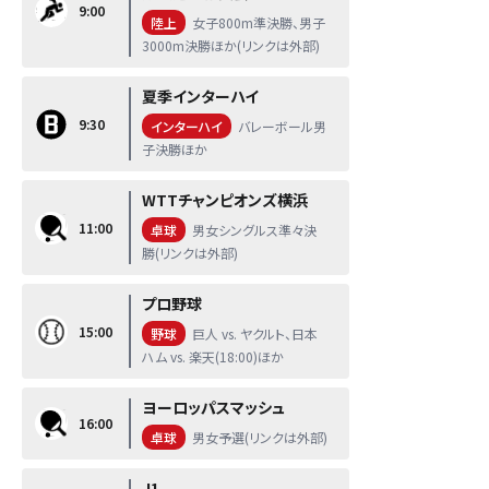
9:00
陸上
女子800m準決勝、男子
3000m決勝ほか(リンクは外部)
夏季インターハイ
9:30
インターハイ
バレーボール男
子決勝ほか
WTTチャンピオンズ横浜
11:00
卓球
男女シングルス準々決
勝(リンクは外部)
プロ野球
15:00
野球
巨人 vs. ヤクルト、日本
ハム vs. 楽天(18:00)ほか
ヨーロッパスマッシュ
16:00
卓球
男女予選(リンクは外部)
J1