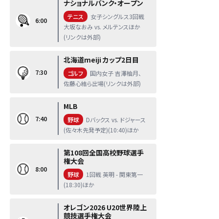
ナショナルバンク・オープン
テニス
女子シングルス3回戦
6:00
大坂なおみ vs. メルテンスほか
(リンクは外部)
北海道meiji カップ2日目
7:30
ゴルフ
国内女子 吉澤柚月、
佐藤心結ら出場(リンクは外部)
MLB
7:40
野球
Dバックス vs. ドジャース
(佐々木先発予定)(10:40)ほか
第108回全国高校野球選手
権大会
8:00
野球
1回戦 英明 - 関東第一
(18:30)ほか
オレゴン2026 U20世界陸上
競技選手権大会