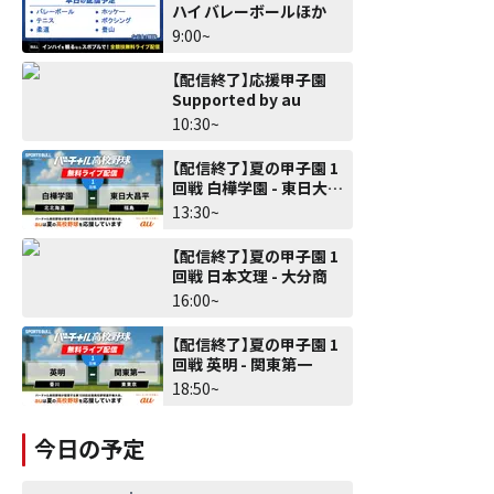
ハイ バレーボールほか
9:00~
【配信終了】応援甲子園
Supported by au
10:30~
【配信終了】夏の甲子園 1
回戦 白樺学園 - 東日大昌
平
13:30~
【配信終了】夏の甲子園 1
回戦 日本文理 - 大分商
16:00~
【配信終了】夏の甲子園 1
回戦 英明 - 関東第一
18:50~
今日の予定