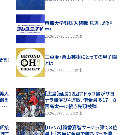
東都大学野球入替戦 見逃し配信
中！
2026/06/30 00:00
野球
王貞治・栗山英樹にとっての甲子園
配信！
とは
2026/06/15 00:00
野球
の美人
【広島】延長12回アドゥワ誠がサヨ
鍛え
ナラ弾浴び４連敗、借金最多17 ８
 奇
回高太一に続き先頭被弾
イド
2026/08/09 00:24
野球
弾「接
【DeNA】筒香嘉智サヨナラ弾で３位
てきて
浮上「本当に全員で勝ち取った勝