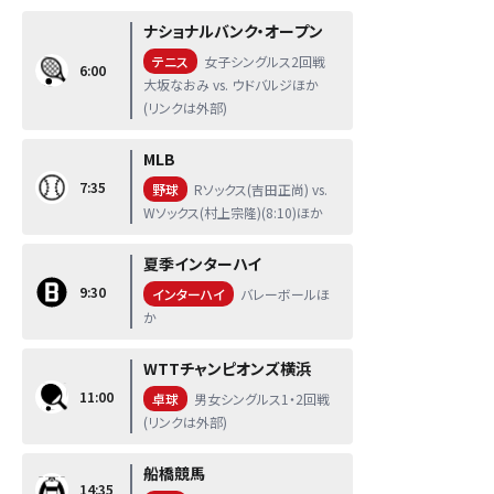
ナショナルバンク・オープン
テニス
女子シングルス2回戦
6:00
大坂なおみ vs. ウドバルジほか
(リンクは外部)
MLB
7:35
野球
Rソックス(吉田正尚) vs.
Wソックス(村上宗隆)(8:10)ほか
夏季インターハイ
9:30
インターハイ
バレーボールほ
か
WTTチャンピオンズ横浜
11:00
卓球
男女シングルス1・2回戦
(リンクは外部)
船橋競馬
14:35