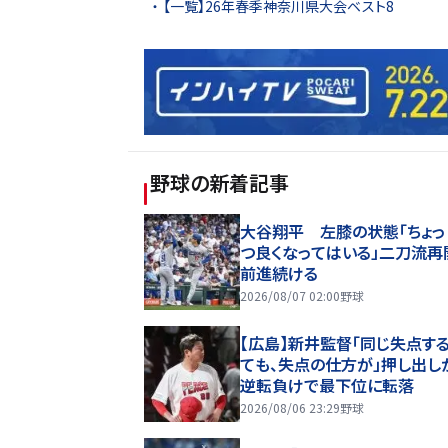
【一覧】26年春季神奈川県大会ベスト8
野球
の新着記事
大谷翔平 左膝の状態「ちょっ
つ良くなってはいる」二刀流再
前進続ける
2026/08/07 02:00
野球
【広島】新井監督「同じ失点す
ても、失点の仕方が」押し出し
逆転負けで最下位に転落
2026/08/06 23:29
野球