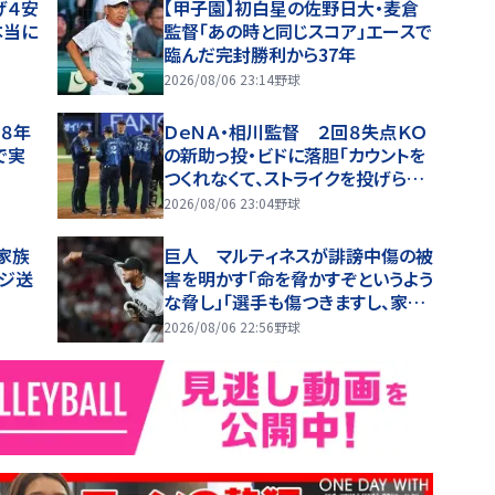
げ４安
【甲子園】初白星の佐野日大・麦倉
本当に
監督「あの時と同じスコア」エースで
臨んだ完封勝利から37年
2026/08/06 23:14
野球
和８年
ＤｅＮＡ・相川監督 ２回８失点ＫＯ
で実
の新助っ投・ビドに落胆「カウントを
つくれなくて、ストライクを投げられ
ない」２軍再調整を明言
2026/08/06 23:04
野球
の家族
巨人 マルティネスが誹謗中傷の被
ージ送
害を明かす「命を脅かすぞというよう
な脅し」「選手も傷つきますし、家族
は全く関係ない存在なので」
2026/08/06 22:56
野球