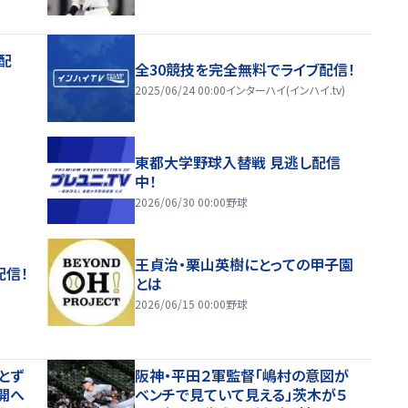
配
全30競技を完全無料でライブ配信！
2025/06/24 00:00
インターハイ(インハイ.tv)
東都大学野球入替戦 見逃し配信
中！
2026/06/30 00:00
野球
王貞治・栗山英樹にとっての甲子園
配信！
とは
2026/06/15 00:00
野球
とず
阪神・平田２軍監督「嶋村の意図が
開へ
ベンチで見ていて見える」茨木が５