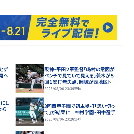
とず
阪神・平田２軍監督「嶋村の意図が
開へ
ベンチで見ていて見える」茨木が５
回１安打無失点、岡城が西地区トッ
プタイ１７盗塁
2026/08/06 23:39
野球
るにし
3回目甲子園で初本塁打「思い切っ
から
て」が結果に 神村学園・田中選手
2026/08/06 23:28
野球