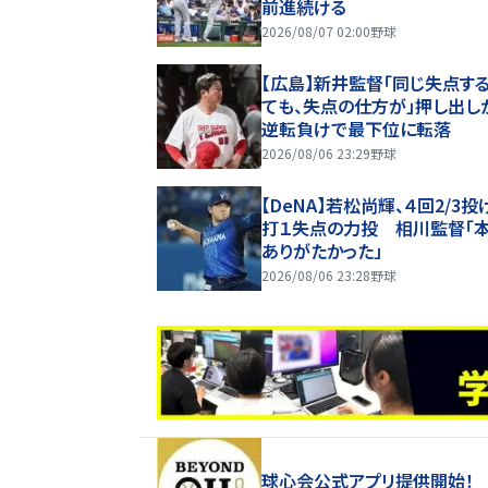
前進続ける
2026/08/07 02:00
野球
【広島】新井監督「同じ失点す
ても、失点の仕方が」押し出し
逆転負けで最下位に転落
2026/08/06 23:29
野球
【DeNA】若松尚輝、４回2/3投
打１失点の力投 相川監督「
ありがたかった」
2026/08/06 23:28
野球
球心会公式アプリ提供開始！