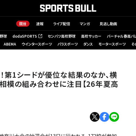
競技
速報
ライブ配信
マンガ
見逃し動画
野球
dodaSPORTS
センバツ高校野球
高校サッカー
バーチャル春高バ
（新しいタブで開く）
ABEMA
ウインタースポーツ
パラスポーツ
ダンス
モータースポーツ
そ
！第1シードが優位な結果のなか、横
相模の組み合わせに注目【26年夏高
権神奈川大会の抽選会が13日に行われる。172校が参加