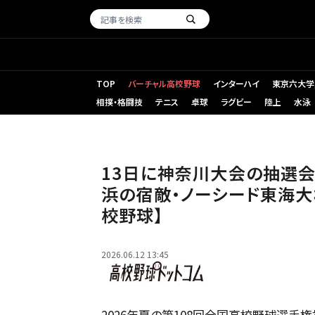
TOP
バーチャル高校野球
インターハイ
東京六大学
相撲・格闘技
テニス
卓球
ラグビー
陸上
水泳
春季大会で優勝した横浜ナイン
13日に神奈川大会の抽選会
浜の宿敵・ノーシード東海大
校野球】
2026.06.12 13:45
2026年夏の第108回全国高校野球選手