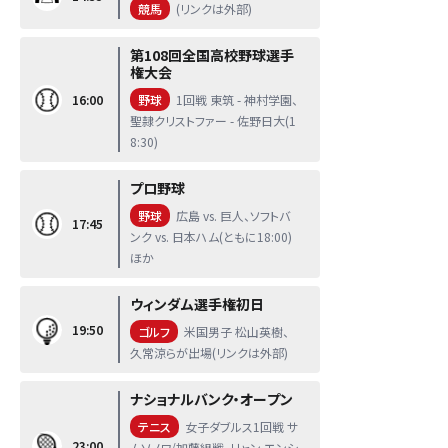
競馬
(リンクは外部)
第108回全国高校野球選手
権大会
16:00
野球
1回戦 東筑 - 神村学園、
聖隷クリストファー - 佐野日大(1
8:30)
プロ野球
野球
広島 vs. 巨人、ソフトバ
17:45
ンク vs. 日本ハム(ともに18:00)
ほか
ウィンダム選手権初日
19:50
ゴルフ
米国男子 松山英樹、
久常涼らが出場(リンクは外部)
ナショナルバンク・オープン
テニス
女子ダブルス1回戦 サ
23:00
ムソノワ/加藤組戦、リャン エンシ