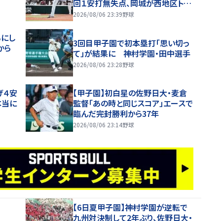
回１安打無失点、岡城が西地区トッ
プタイ１７盗塁
2026/08/06 23:39
野球
るにし
3回目甲子園で初本塁打「思い切っ
から
て」が結果に 神村学園・田中選手
2026/08/06 23:28
野球
げ４安
【甲子園】初白星の佐野日大・麦倉
本当に
監督「あの時と同じスコア」エースで
臨んだ完封勝利から37年
2026/08/06 23:14
野球
【6日夏甲子園】神村学園が逆転で
九州対決制して2年ぶり、佐野日大・