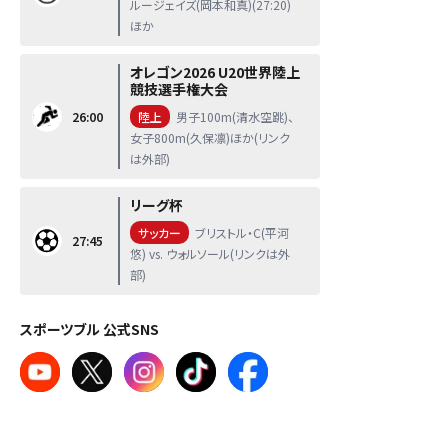
ルージェイズ(岡本和真)(27:20)
ほか
オレゴン2026 U20世界陸上
競技選手権大会
26:00
陸上
男子100m(清水空跳)、
女子800m(久保凛)ほか(リンク
は外部)
リーグ杯
サッカー
ブリストル・C(平河
27:45
悠) vs. ウォルソール(リンクは外
部)
スポーツブル 公式SNS