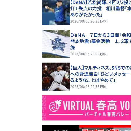
【DeNA】若松尚輝、４回2/3投
打１失点の力投 相川監督「
ありがたかった」
2026/08/06 23:28
野球
ＤｅＮＡ ７日から３日間「令
熊本地震」募金活動 １、２軍
施
2026/08/06 23:08
野球
【巨人】マルティネス、SNSで
への脅迫告白「ひどいメッセ
るようなことはやめて」
2026/08/06 22:56
野球