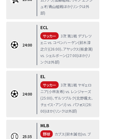
ュオ/青山組戦ほか(リンクは外
部)
ECL
サッカー
3次 第1戦 デブレツ
ェニ vs. コペンハーゲン(鈴木淳
24:00
之介)(26:00)、アヤックス(板倉滉)
vs. シェルボーン(27:00)ほか(リ
ンクは外部)
EL
サッカー
3次 第1戦 ヤギェロ
ニア(小林友希) vs. レンジャーズ
24:00
(25:00)、ザルツブルク(北野颯太、
チェイス・アンリ) vs. パフォス(26:
00)ほか(リンクは外部)
MLB
野球
カブス(鈴木誠也)vs. ブ
25:35