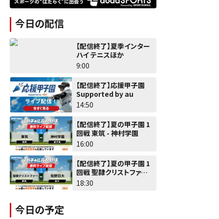
今日の配信
【配信終了】夏季インター
ハイ テニスほか
9:00
【配信終了】応援甲子園
Supported by au
14:50
【配信終了】夏の甲子園 1
回戦 東筑 - 神村学園
16:00
【配信終了】夏の甲子園 1
回戦 聖隷クリストファー -
佐野日大
18:30
今日の予定