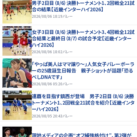
男子2日目（8/6）決勝トーナメント1、2回戦全21試
合の結果【近畿インターハイ2026】
2026/08/06 18:19
バレー
女子3日目（8/6）決勝トーナメント3、4回戦全12試
合結果と最終日（8/7）の試合予定【近畿インター
ハイ2026】
2026/08/06 18:02
バレー
「やっぱ美人はママ譲り～」人気女子バレーボーラ
ーの25歳誕生日報告 親子ショットが話題「恐る
べしDNAです」
2026/08/06 05:20
バレー
連覇を目指す鎮西が登場 男子2日目（8/6）決勝
トーナメント1、2回戦全21試合を紹介【近畿インタ
ーハイ2026】
2026/08/05 20:43
バレー
現地メディアの企画“オフ補強格付け”、第2弾が