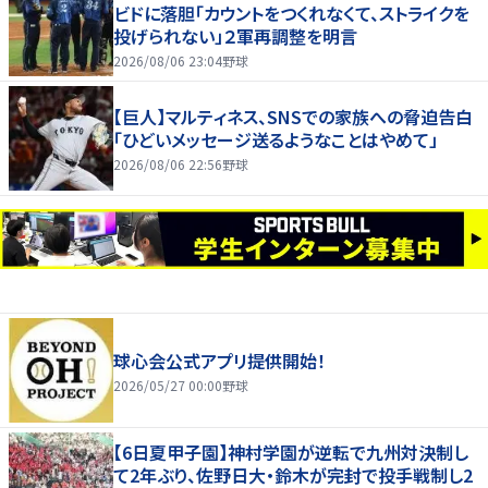
ビドに落胆「カウントをつくれなくて、ストライクを
投げられない」２軍再調整を明言
2026/08/06 23:04
野球
【巨人】マルティネス、SNSでの家族への脅迫告白
「ひどいメッセージ送るようなことはやめて」
2026/08/06 22:56
野球
球心会公式アプリ提供開始！
2026/05/27 00:00
野球
【6日夏甲子園】神村学園が逆転で九州対決制し
て2年ぶり、佐野日大・鈴木が完封で投手戦制し2