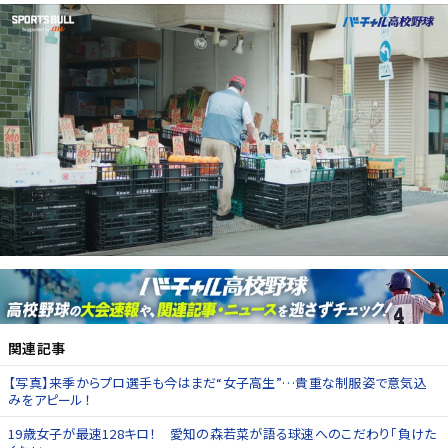
関連記事
【写真】来季からプロ選手も今はまだ“女子高生”…貴重な制服姿で意気込
みをアピール！
19歳女子が最速128キロ！ 愛知の森若菜が語る球速へのこだわり「負けた