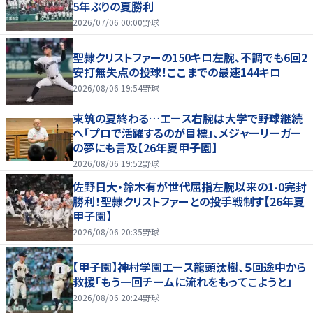
5年ぶりの夏勝利
2026/07/06 00:00
野球
聖隷クリストファーの150キロ左腕、不調でも6回2
安打無失点の投球！ここまでの最速144キロ
2026/08/06 19:54
野球
東筑の夏終わる…エース右腕は大学で野球継続
へ「プロで活躍するのが目標」、メジャーリーガー
の夢にも言及【26年夏甲子園】
2026/08/06 19:52
野球
佐野日大・鈴木有が世代屈指左腕以来の1-0完封
勝利！聖隷クリストファーとの投手戦制す【26年夏
甲子園】
2026/08/06 20:35
野球
【甲子園】神村学園エース龍頭汰樹、５回途中から
救援「もう一回チームに流れをもってこようと」
2026/08/06 20:24
野球