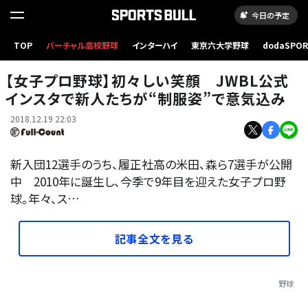
今日の予定
11月の入団テストを受けていた竹内聖賀（左）、米田咲良【写真提供：日本女子プロ野球リー
TOP
バーチャル高校野球
インターハイ
東京六大学野球
dodaSPO
グ】
（新しいタブ
【女子プロ野球】初々しい笑顔 JWBL公式
インスタで新人たちが“制服姿”で意気込み
2018.12.19 22:03
新入団12選手のうち、履正社高の米田、森ら7選手が公開
中 2010年に誕生し、今季で9年目を迎えた女子プロ野
球。年々、ス…
記事全文を見る
野球