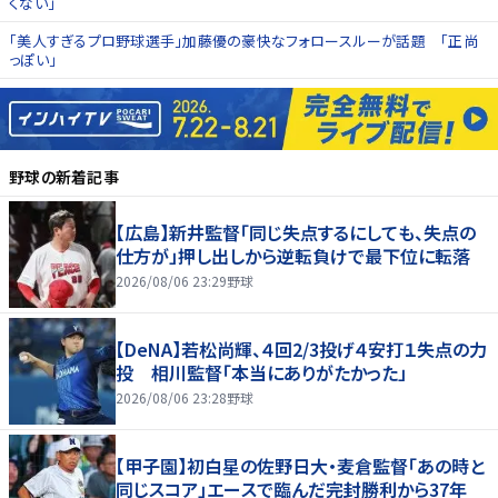
くない」
「美人すぎるプロ野球選手」加藤優の豪快なフォロースルーが話題 「正尚
っぽい」
野球
の新着記事
【広島】新井監督「同じ失点するにしても、失点の
仕方が」押し出しから逆転負けで最下位に転落
2026/08/06 23:29
野球
【DeNA】若松尚輝、４回2/3投げ４安打１失点の力
投 相川監督「本当にありがたかった」
2026/08/06 23:28
野球
【甲子園】初白星の佐野日大・麦倉監督「あの時と
同じスコア」エースで臨んだ完封勝利から37年