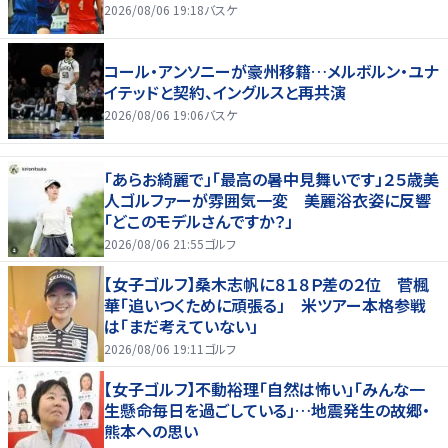
2026/08/06 19:18
バスケ
コール・アンソニーが豪州移籍…メルボルン・ユナ
イテッドと契約、イングルスと再共演
2026/08/06 19:06
バスケ
「あらお綺麗で」「最高の暑中見舞いです」２５歳美
人ゴルファーが雰囲気一変 美麗浴衣姿に反響
「どこのモデルさんですか？」
2026/08/06 21:55
ゴルフ
【女子ゴルフ】桑木志帆に８１８Ｐ差の２位 菅楓
華「追いつくために頑張る」 米ツアー本格参戦
は「まだ考えていない」
2026/08/06 19:11
ゴルフ
【女子ゴルフ】不動裕理「自然は怖い」「みんな一
生懸命毎日を過ごしている」…地震発生の故郷・
熊本への思い