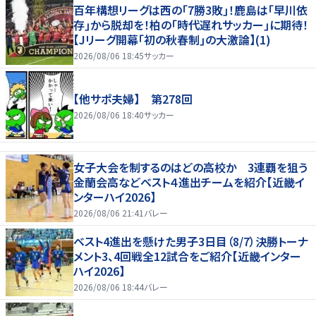
百年構想リーグは西の｢7勝3敗｣！鹿島は｢早川依
存｣から脱却を！柏の｢時代遅れサッカー｣に期待！
【Jリーグ開幕｢初の秋春制｣の大激論】(1)
2026/08/06 18:45
サッカー
【他サポ夫婦】 第278回
2026/08/06 18:40
サッカー
女子大会を制するのはどの高校か 3連覇を狙う
金蘭会高などベスト４進出チームを紹介【近畿イ
ンターハイ2026】
2026/08/06 21:41
バレー
ベスト4進出を懸けた男子3日目（8/7）決勝トーナ
メント3、4回戦全12試合をご紹介【近畿インター
ハイ2026】
2026/08/06 18:44
バレー