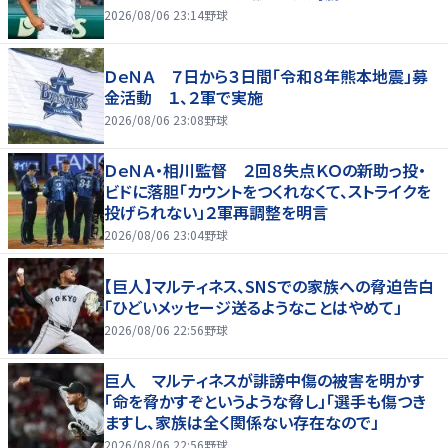
2026/08/06 23:14
野球
ＤｅＮＡ ７日から３日間「令和８年熊本地震」募
金活動 １、２軍で実施
2026/08/06 23:08
野球
ＤｅＮＡ・相川監督 ２回８失点ＫＯの新助っ投・
ビドに落胆「カウントをつくれなくて、ストライクを
投げられない」２軍再調整を明言
2026/08/06 23:04
野球
【巨人】マルティネス、SNSでの家族への脅迫告白
「ひどいメッセージ送るようなことはやめて」
2026/08/06 22:56
野球
巨人 マルティネスが誹謗中傷の被害を明かす
「命を脅かすぞというような脅し」「選手も傷つき
ますし、家族は全く関係ない存在なので」
2026/08/06 22:56
野球