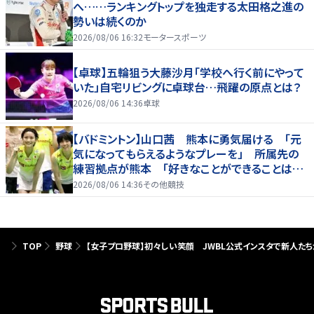
へ……ランキングトップを独走する太田格之進の
勢いは続くのか
2026/08/06 16:32
モータースポーツ
【卓球】五輪狙う大藤沙月「学校へ行く前にやって
いた」自宅リビングに卓球台…飛躍の原点とは？
2026/08/06 14:36
卓球
【バドミントン】山口茜 熊本に勇気届ける 「元
気になってもらえるようなプレーを」 所属先の
練習拠点が熊本 「好きなことができることは当
たり前じゃない」
2026/08/06 14:36
その他競技
TOP
野球
【女子プロ野球】初々しい笑顔 JWBL公式インスタで新人たち