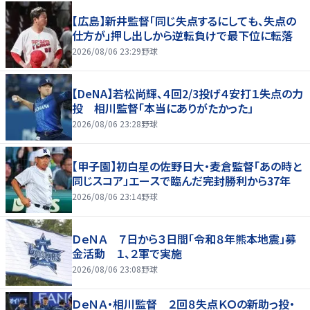
【広島】新井監督「同じ失点するにしても、失点の
仕方が」押し出しから逆転負けで最下位に転落
2026/08/06 23:29
野球
【DeNA】若松尚輝、４回2/3投げ４安打１失点の力
投 相川監督「本当にありがたかった」
2026/08/06 23:28
野球
【甲子園】初白星の佐野日大・麦倉監督「あの時と
同じスコア」エースで臨んだ完封勝利から37年
2026/08/06 23:14
野球
ＤｅＮＡ ７日から３日間「令和８年熊本地震」募
金活動 １、２軍で実施
2026/08/06 23:08
野球
ＤｅＮＡ・相川監督 ２回８失点ＫＯの新助っ投・