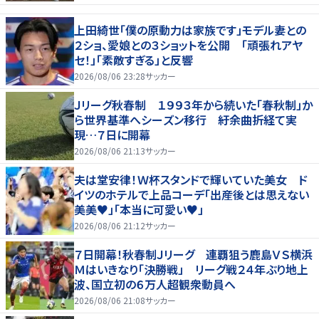
上田綺世「僕の原動力は家族です」モデル妻との
２ショ、愛娘との３ショットを公開 「頑張れアヤ
セ！」「素敵すぎる」と反響
2026/08/06 23:28
サッカー
Ｊリーグ秋春制 １９９３年から続いた「春秋制」か
ら世界基準へシーズン移行 紆余曲折経て実
現…７日に開幕
2026/08/06 21:13
サッカー
夫は堂安律！Ｗ杯スタンドで輝いていた美女 ド
イツのホテルで上品コーデ「出産後とは思えない
美美♥」「本当に可愛い♥」
2026/08/06 21:12
サッカー
７日開幕！秋春制Ｊリーグ 連覇狙う鹿島ＶＳ横浜
Ｍはいきなり「決勝戦」 リーグ戦２４年ぶり地上
波、国立初の６万人超観衆動員へ
2026/08/06 21:08
サッカー