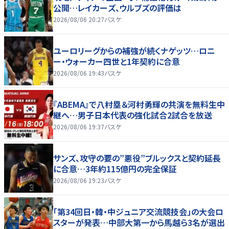
公開…レイカーズ、ウルブズの評価は
2026/08/06 20:27
バスケ
ユーロリーグからの補強が続くナゲッツ…ロニ
ー・ウォーカー四世と1年契約に合意
2026/08/06 19:43
バスケ
『ABEMA』で八村塁＆河村勇輝の共演を無料生中
継へ…男子日本代表の強化試合2試合を放送
2026/08/06 19:37
バスケ
サンズ、攻守の要の”悪役”ブルックスと契約延長
に合意…3年約115億円の完全保証
2026/08/06 19:23
バスケ
「第34回日・韓・中ジュニア交流競技会」の大会ロ
スターが発表…中部大第一から馬越ら3名が選出