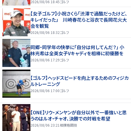
2026/08/06 18:45
ゴルフ
【女子ゴルフ】小祝さくら「渋滞で過酷だったけど、
キレイだった」 川崎春花らと浴衣で長岡花火大
会を観覧
2026/08/06 18:32
ゴルフ
同郷・同学年の快挙に「自分は何してんだ？」 小
林光希は全英女子Vキャディを相棒に初優勝を
2026/08/06 17:29
ゴルフ
【ゴルフ】ヘッドスピードを向上するためのフィジカ
ルトレーニング
2026/08/06 17:00
ゴルフ
【ONE】リウ・メンヤンが自分以外で一番強いと思
うのはルオ・チャオ、決勝での対戦を希望
2026/08/06 23:21
相撲格闘技