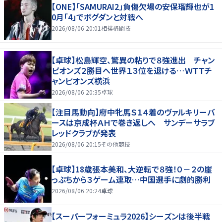
【ONE】「SAMURAI2」負傷欠場の安保瑠輝也が1
0月「4」でボグダンと対戦へ
2026/08/06 20:01
相撲格闘技
【卓球】松島輝空、驚異の粘りで８強進出 チャン
ピオンズ２勝目へ世界１３位を退ける…ＷＴＴチ
ャンピオンズ横浜
2026/08/06 20:35
卓球
【注目馬動向】府中牝馬Ｓ１４着のヴァルキリーバ
ースは京成杯ＡＨで巻き返しへ サンデーサラブ
レッドクラブが発表
2026/08/06 20:15
その他競技
【卓球】18歳張本美和、大逆転で８強！０－２の崖
っぷちから３ゲーム連取…中国選手に劇的勝利
2026/08/06 20:24
卓球
【スーパーフォーミュラ2026】シーズンは後半戦