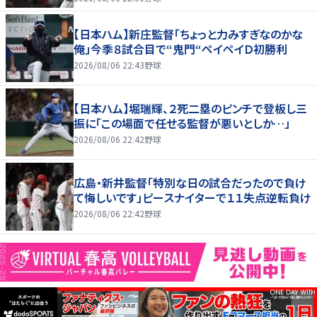
【日本ハム】新庄監督「ちょっと力みすぎなのかな
俺」今季８試合目で“鬼門“ペイペイＤ初勝利
2026/08/06 22:43
野球
【日本ハム】堀瑞輝、２死二塁のピンチで登板し三
振に「この場面で任せる監督が悪いとしか…」
2026/08/06 22:42
野球
広島・新井監督「特別な日の試合だったので負け
て悔しいです」ピースナイターで１１失点逆転負け
2026/08/06 22:42
野球