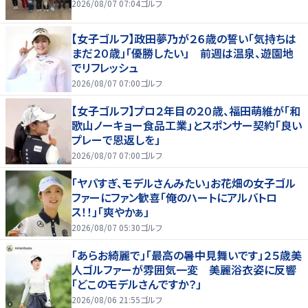
2026/08/07 07:04
ゴルフ
【女子ゴルフ】政田夢乃が２６歳の誓い「気持ちは
まだ２０歳」「優勝したい」 前週は温泉、遊園地
でリフレッシュ
2026/08/07 07:00
ゴルフ
【女子ゴルフ】プロ２年目の２０歳、福田萌維が「和
歌山ノーキョー食品工業」とスポンサー契約「良い
プレーで恩返しを」
2026/08/07 07:00
ゴルフ
「ヤバすぎ、モデルさんみたい」お花畑の女子ゴル
ファーにファン歓喜「俺のハートにアルバトロ
ス！！」「爽やかぁ」
2026/08/07 05:30
ゴルフ
「あらお綺麗で」「最高の暑中見舞いです」２５歳美
人ゴルファーが雰囲気一変 美麗浴衣姿に反響
「どこのモデルさんですか？」
2026/08/06 21:55
ゴルフ