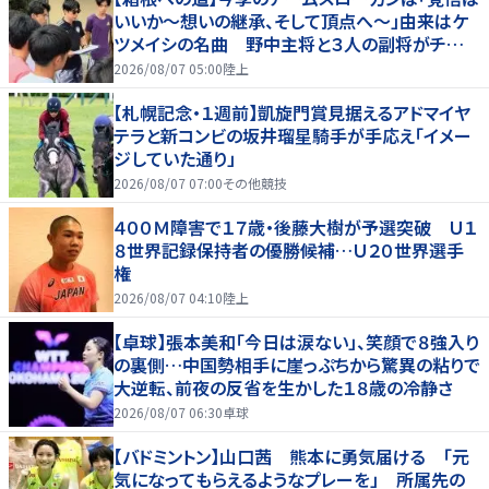
いいか～想いの継承、そして頂点へ～」由来はケ
ツメイシの名曲 野中主将と３人の副将がチーム
を引っ張る…夏合宿特集第１弾、国学院大
2026/08/07 05:00
陸上
【札幌記念・１週前】凱旋門賞見据えるアドマイヤ
テラと新コンビの坂井瑠星騎手が手応え「イメー
ジしていた通り」
2026/08/07 07:00
その他競技
４００Ｍ障害で１７歳・後藤大樹が予選突破 Ｕ１
８世界記録保持者の優勝候補…Ｕ２０世界選手
権
2026/08/07 04:10
陸上
【卓球】張本美和「今日は涙ない」、笑顔で８強入り
の裏側…中国勢相手に崖っぷちから驚異の粘りで
大逆転、前夜の反省を生かした１８歳の冷静さ
2026/08/07 06:30
卓球
【バドミントン】山口茜 熊本に勇気届ける 「元
気になってもらえるようなプレーを」 所属先の