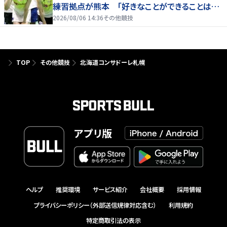
練習拠点が熊本 「好きなことができることは当
たり前じゃない」
2026/08/06 14:36
その他競技
TOP
その他競技
北海道コンサドーレ札幌
アプリ版
ヘルプ
推奨環境
サービス紹介
会社概要
採用情報
プライバシーポリシー（外部送信規律対応含む）
利用規約
特定商取引法の表示