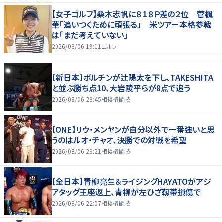
【女子ゴルフ】桑木志帆に８１８Ｐ差の２位 菅楓
華「追いつくために頑張る」 米ツアー本格参戦
は「まだ考えていない」
2026/08/06 19:11
ゴルフ
【新日本】ボルチンが辻陽太を下し、TAKESHITA
と並ぶ勝ち点10、大岩陵平らが8点で追う
2026/08/06 23:45
相撲格闘技
【ONE】リウ・メンヤンが自分以外で一番強いと思
うのはルオ・チャオ、決勝での対戦を希望
2026/08/06 23:21
相撲格闘技
【全日本】青柳亮生＆ライジングHAYATOがアジ
アタッグ王座返上、青柳が左ひざ靱帯損傷で
2026/08/06 22:07
相撲格闘技