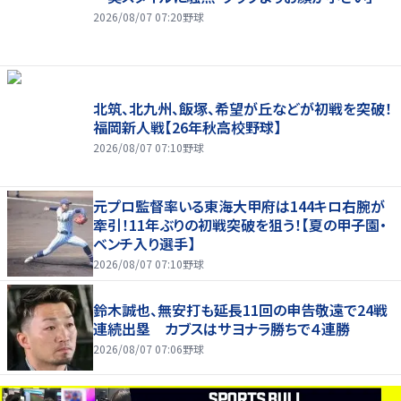
2026/08/07 07:20
野球
北筑、北九州、飯塚、希望が丘などが初戦を突破！
福岡新人戦【26年秋高校野球】
2026/08/07 07:10
野球
元プロ監督率いる東海大甲府は144キロ右腕が
牽引！11年ぶりの初戦突破を狙う！【夏の甲子園・
ベンチ入り選手】
2026/08/07 07:10
野球
鈴木誠也、無安打も延長11回の申告敬遠で24戦
連続出塁 カブスはサヨナラ勝ちで４連勝
2026/08/07 07:06
野球