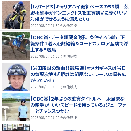
【レパードＳ】キャリアハイ更新ペースの５３勝 荻
野極騎手がドンエレクトスを重賞初Ｖに導く「いい
対処ができるように備えたい」
2026/08/07 06:30
その他競技
【ＣＢＣ賞・データ埋蔵金】好走条件そろう前走下
級条件１着＆距離短縮＆ロードカナロア産駒で浮
上する５歳馬
2026/08/07 06:00
その他競技
【岩田康誠の熱血！！競馬道】オメガギネスは当日
の気配次第も「距離は問題ない。レースの幅も広
がっている」
2026/08/07 06:00
その他競技
【ＣＢＣ賞】２年ぶりの重賞タイトルへ 永島まな
み騎手が「いいスピードを持っている」ジェニファ
ーとチャンスつかむ
2026/08/07 06:00
その他競技