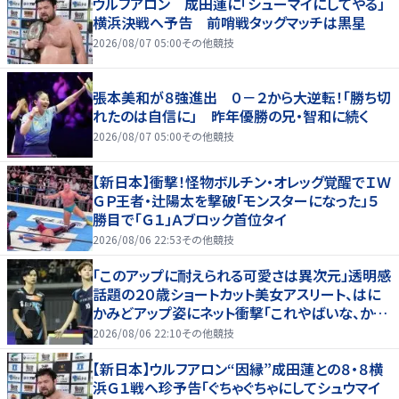
ウルフアロン 成田蓮に「シューマイにしてやる」
横浜決戦へ予告 前哨戦タッグマッチは黒星
2026/08/07 05:00
その他競技
張本美和が８強進出 ０－２から大逆転！「勝ち切
れたのは自信に」 昨年優勝の兄・智和に続く
2026/08/07 05:00
その他競技
【新日本】衝撃！怪物ボルチン・オレッグ覚醒でＩＷ
ＧＰ王者・辻陽太を撃破「モンスターになった」５
勝目で「Ｇ１」Ａブロック首位タイ
2026/08/06 22:53
その他競技
「このアップに耐えられる可愛さは異次元」透明感
話題の２０歳ショートカット美女アスリート、はに
かみどアップ姿にネット衝撃「これやばいな、かわ
いすぎる」「顔ちっちゃ」
2026/08/06 22:10
その他競技
【新日本】ウルフアロン“因縁”成田蓮との８・８横
浜Ｇ１戦へ珍予告「ぐちゃぐちゃにしてシュウマイ