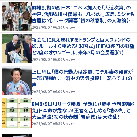
群雄割拠の西日本！ロペス加入も｢大迫次第｣の
神戸、浅野＆川村復帰も｢ブレない｣広島、ミシャ名
古屋は？【Jリーグ開幕｢初の秋春制｣の大激論】
(2)
2026/08/07 06:30
サッカー
新会社に見え隠れするトランプと巨大ファンドの
影、ルールすら歪める｢米国式｣【FIFA3兆円の野望
と2度のオウンゴール、来年3月の会長選】(2)
2026/08/07 06:00
サッカー
上田綺世「僕の原動力は家族」モデル妻の発言が
一部で騒動に…渦中の男気投稿に「安心です」の
声
2026/08/07 06:00
サッカー
8月8・9日｢Jリーグ勝敗｣予想(1)｢勝利予想8割超
え｣ド本命が危ない！王者を苦しめる｢地の利｣と
大型補強！初の秋春制｢開幕戦｣は大波乱！
2026/08/07 05:30
サッカー