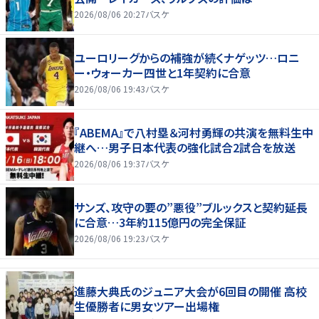
2026/08/06 20:27
バスケ
ユーロリーグからの補強が続くナゲッツ…ロニ
ー・ウォーカー四世と1年契約に合意
2026/08/06 19:43
バスケ
『ABEMA』で八村塁＆河村勇輝の共演を無料生中
継へ…男子日本代表の強化試合2試合を放送
2026/08/06 19:37
バスケ
サンズ、攻守の要の”悪役”ブルックスと契約延長
に合意…3年約115億円の完全保証
2026/08/06 19:23
バスケ
進藤大典氏のジュニア大会が6回目の開催 高校
生優勝者に男女ツアー出場権