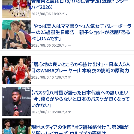
合結果と最終日（8/7）の試合予定【近畿インター
ハイ2026】
2026/08/06 18:02
バレー
「やっぱ美人はママ譲り～」人気女子バレーボーラ
ーの25歳誕生日報告 親子ショットが話題「恐る
べしDNAです」
2026/08/06 05:20
バレー
「居心地の良いところから抜け出す」…日本人5人
目のWNBAプレーヤー山本麻衣の挑戦の原動力
2026/08/07 07:30
バスケ
【バスケ】八村塁が語った日本代表への熱い思い
「今、僕らがやらないと日本のバスケが良くなって
いかない」
2026/08/07 05:00
バスケ
現地メディアの企画“オフ補強格付け”、第2弾が
公開…レイカーズ、ウルブズの評価は