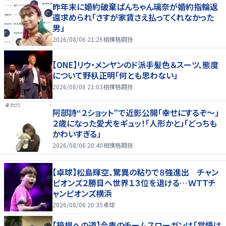
昨年末に婚約破棄ぱんちゃん璃奈が婚約指輪返
還求められ「さすが家賃さえ払ってくれなかった
男」
2026/08/06 21:29
相撲格闘技
【ONE】リウ・メンヤンのド派手髪色＆スーツ、態度
について野杁正明「何とも思わない」
2026/08/06 21:03
相撲格闘技
阿部詩“２ショット”で近影公開「幸せにするぞ〜」
２歳になった愛犬をギュッ！「人形かと」「どっちも
かわいすぎる」
2026/08/06 20:40
相撲格闘技
【卓球】松島輝空、驚異の粘りで８強進出 チャン
ピオンズ２勝目へ世界１３位を退ける…ＷＴＴチ
ャンピオンズ横浜
2026/08/06 20:35
卓球
【箱根への道】今季のチームスローガンは「覚悟は