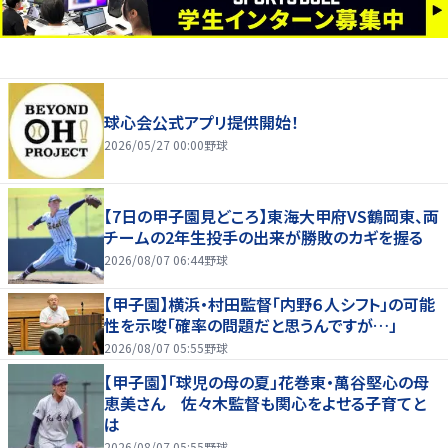
球心会公式アプリ提供開始！
2026/05/27 00:00
野球
【7日の甲子園見どころ】東海大甲府VS鶴岡東、両
チームの2年生投手の出来が勝敗のカギを握る
2026/08/07 06:44
野球
【甲子園】横浜・村田監督「内野６人シフト」の可能
性を示唆「確率の問題だと思うんですが…」
2026/08/07 05:55
野球
【甲子園】「球児の母の夏」花巻東・萬谷堅心の母
恵美さん 佐々木監督も関心をよせる子育てと
は
2026/08/07 05:55
野球