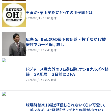
王貞治・栗山英樹にとっての甲子園とは
2026/06/15 00:00
野球
広島 5月9日ぶりの最下位転落…投手陣が17被
安打でカード負け越し
2026/08/07 07:43
野球
ドジャース戦力外の３１歳右腕、ナショナルズへ移
籍 ３Ａ配属 ３日前にＤＦＡ
2026/08/07 07:22
野球
球場降臨の19歳が「信じられないくらい可愛い」
美スタイルに騒然「グラブよりお顔が小さい」