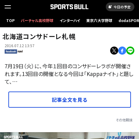
今日の予定
TOP
バーチャル高校野球
インターハイ
東京六大学野球
dodaSPO
（新しいタブ
北海道コンサドーレ札幌
2016.07.12 13:57
7月19日（火）に、今年１回目のコンサドーレラボが開催さ
れます。13回目の開催となる今回は「Kappaナイト」と題し
て、…
記事全文を見る
その他競技