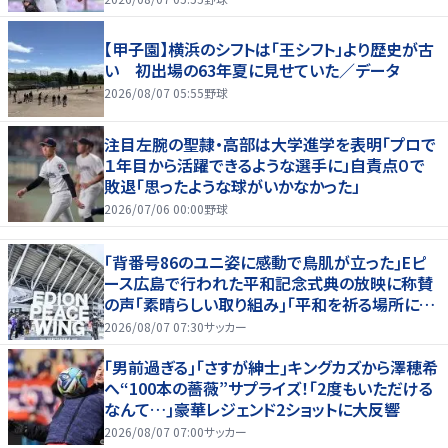
【甲子園】横浜のシフトは「王シフト」より歴史が古
い 初出場の63年夏に見せていた／データ
2026/08/07 05:55
野球
注目左腕の聖隷・高部は大学進学を表明「プロで
１年目から活躍できるような選手に」自責点０で
敗退「思ったような球がいかなかった」
2026/07/06 00:00
野球
｢背番号86のユニ姿に感動で鳥肌が立った｣Eピ
ース広島で行われた平和記念式典の放映に称賛
の声｢素晴らしい取り組み｣｢平和を祈る場所に相
応しい｣
2026/08/07 07:30
サッカー
｢男前過ぎる｣｢さすが紳士｣キングカズから澤穂希
へ“100本の薔薇”サプライズ！｢2度もいただける
なんて…｣豪華レジェンド2ショットに大反響
2026/08/07 07:00
サッカー