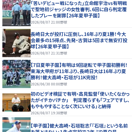
｢苦いデビュー戦になった｣立命館宇治vs有明戦
で聖地初ジャッジの女性審判、6回に自ら判定覆
したプレーを謝罪【26年夏甲子園】
2026/08/07 21:00
野球
長崎日大が投打に圧倒し、16年ぶり夏1勝！今大
会最多の15得点、先発・古賀は5回まで無安打投
球【26年夏甲子園】
2026/08/07 21:31
野球
【7日夏甲子園】有明は9回逆転で甲子園初勝利！
東海大甲府が11年ぶり、長崎日大は16年ぶり夏
勝利！健大高崎・石垣が11K完投！
2026/06/30 00:00
野球
初のビデオ検証で有明・高見監督「使いたくなかっ
たがイチかバチか」 判定覆らずも「フェアですし、
もやもやすることなく次にいける」と納得
2026/08/07 19:38
野球
【甲子園】健大高崎・石垣聡志「『石垣』という名前
を落とさない」１失点完投で２年ぶり夏白星