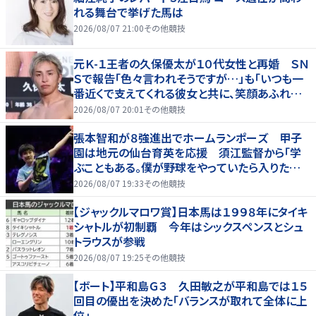
れる舞台で挙げた馬は
2026/08/07 21:00
その他競技
元Ｋ-１王者の久保優太が１０代女性と再婚 ＳＮ
Ｓで報告「色々言われそうですが…」も「いつも一
番近くで支えてくれる彼女と共に、笑顔あふれる
家庭を築いていきたい」
2026/08/07 20:01
その他競技
張本智和が８強進出でホームランポーズ 甲子
園は地元の仙台育英を応援 須江監督から「学
ぶこともある。僕が野球をやっていたら入りたかっ
た」
2026/08/07 19:33
その他競技
【ジャックルマロワ賞】日本馬は１９９８年にタイキ
シャトルが初制覇 今年はシックスペンスとシュ
トラウスが参戦
2026/08/07 19:25
その他競技
【ボート】平和島Ｇ３ 久田敏之が平和島では１５
回目の優出を決めた「バランスが取れて全体に上
位」