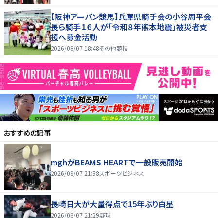
【阪神アーバン競馬】兵庫県騎手会の小谷周平会
長ら騎手１６人が「令和８年熊本地震」被災者支
援へ募金活動
2026/08/07 18:48
その他競技
おすすめの記事
mghがBEAMS HEARTで一般販売開始
2026/08/07 21:38
スポーツビジネス
長崎日大が大量得点で15年ぶり白星
2026/08/07 21:29
野球