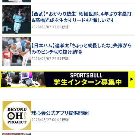
【西武】“おかわり塾生”柘植世那、４年ぶり本塁打
＆高橋光成を生かすリードも「悔しいです」
2026/08/07 23:09
野球
【日本ハム】達孝太「ちょっと成長したな」失策がら
みのピンチ切り抜け納得
2026/08/07 22:57
野球
球心会公式アプリ提供開始！
2026/05/27 00:00
野球