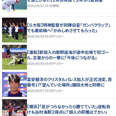
2026/08/07 19:30
野球
【Ｇ大阪】明神監督が初陣白星「ガンバクラップ」
でも最前線へ「かみしめさせてもらった」
2026/08/08 00:09
サッカー
【浦和】新加入の南野遥海が途中出場で初ゴー
ル、古巣からの一撃に「今後につながる」
2026/08/08 00:00
サッカー
冨安健洋のクリスタルパレス加入が正式決定、背
番号17「望んでいた場所」鎌田大地と同僚に
2026/08/07 23:58
サッカー
【横浜】「足がつらなかったら勝てていた」逆転負
けも谷村海那２得点に「個人の収穫はでかい」