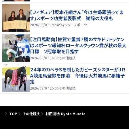
【フィギュア】坂本花織さん「今は主婦頑張ってま
す」スポーツ功労者表彰式 謝辞の大役も
2026/08/07 19:54
ウィンタースポーツ
【注目馬動向】佐賀で重賞７勝のサキドリトッケン
はスポーツ報知杯ロータスクラウン賞が秋の最大
目標 ２冠奪取を目指す
2026/08/07 16:02
その他競技
２４年のカペラＳを制したガビーズシスターがＪＲ
Ａ競走馬登録を抹消 今後は大井競馬に移籍予
定
2026/08/07 15:06
その他競技
TOP
その他競技
村田 諒太 Ryota Murata