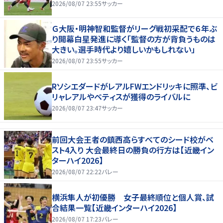
2026/08/07 23:55
サッカー
Ｇ大阪・明神智和監督がリーグ戦初采配で６年ぶ
り開幕白星発進に導く「監督の方が背負うものは
大きい。選手時代より嬉しいかもしれない」
2026/08/07 23:55
サッカー
RソシエダードがレアルFWエンドリッキに照準、ビ
リャレアルやベティスが獲得のライバルに
2026/08/07 23:47
サッカー
前回大会王者の鎮西高らすべてのシード校がベ
スト4入り 大会最終日の勝負の行方は【近畿イン
ターハイ2026】
2026/08/07 22:22
バレー
横浜隼人が初優勝 女子最終順位と個人賞、試
合結果一覧【近畿インターハイ2026】
2026/08/07 17:23
バレー