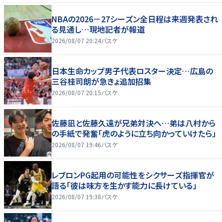
NBAの2026－27シーズン全日程は来週発表され
る見通し…現地記者が報道
2026/08/07 20:24
バスケ
日本生命カップ男子代表ロスター決定…広島の
三谷桂司朗が急きょ追加招集
2026/08/07 20:15
バスケ
佐藤凪と佐藤久遠が兄弟対決へ…弟は八村から
の手紙で発奮「虎のように立ち向かっていけたら」
2026/08/07 19:46
バスケ
レブロンPG起用の可能性をシクサーズ指揮官が
語る「彼は味方を生かす能力に長けている」
2026/08/07 19:38
バスケ