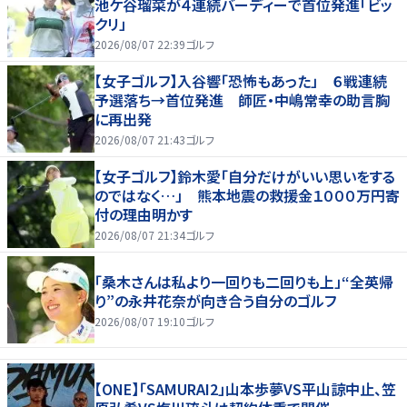
池ケ谷瑠菜が４連続バーディーで首位発進「ビッ
クリ」
2026/08/07 22:39
ゴルフ
【女子ゴルフ】入谷響「恐怖もあった」 ６戦連続
予選落ち→首位発進 師匠・中嶋常幸の助言胸
に再出発
2026/08/07 21:43
ゴルフ
【女子ゴルフ】鈴木愛「自分だけがいい思いをする
のではなく…」 熊本地震の救援金１０００万円寄
付の理由明かす
2026/08/07 21:34
ゴルフ
「桑木さんは私より一回りも二回りも上」“全英帰
り”の永井花奈が向き合う自分のゴルフ
2026/08/07 19:10
ゴルフ
【ONE】「SAMURAI2」山本歩夢VS平山諒中止、笠