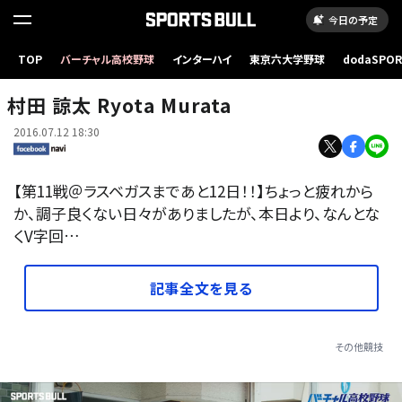
今日の予定
TOP
バーチャル高校野球
インターハイ
東京六大学野球
dodaSPO
（新しいタブ
村田 諒太 Ryota Murata
2016.07.12 18:30
【第11戦＠ラスベガスまであと12日！！】ちょっと疲れから
か、調子良くない日々がありましたが、本日より、なんとな
くV字回…
記事全文を見る
その他競技