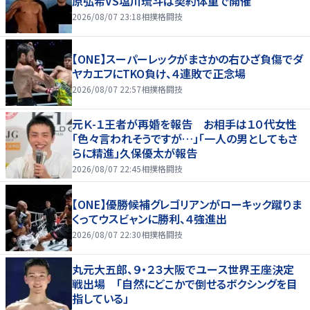
原弘希VS塩川琉斗は契約体重で開催
2026/08/07 23:18
相撲格闘技
【ONE】スーパーレックがまさかの右ひざ負傷でダ
ヤカエフにTKO負け、４連敗で正念場
2026/08/07 22:57
相撲格闘技
元Ｋ-１王者が再婚を報告 お相手は１０代女性
「色々言われそうですが…」「一人の男としてもさ
らに精進」久保優太が報告
2026/08/07 22:45
相撲格闘技
【ONE】優勝候補グレゴリアンがローキック蹴りま
くってウスビャンに勝利、４強進出
2026/08/07 22:30
相撲格闘技
丸元大五郎、９・２３大阪でユース世界王座決定
戦出場 「自然にどこかで倒せるボクシングを目
指している」