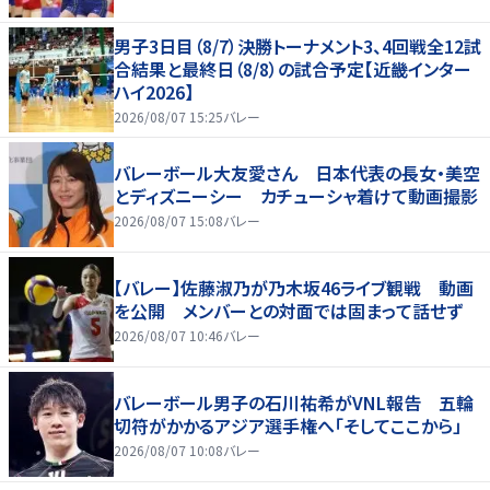
男子3日目（8/7）決勝トーナメント3、4回戦全12試
合結果と最終日（8/8）の試合予定【近畿インター
ハイ2026】
2026/08/07 15:25
バレー
バレーボール大友愛さん 日本代表の長女・美空
とディズニーシー カチューシャ着けて動画撮影
2026/08/07 15:08
バレー
【バレー】佐藤淑乃が乃木坂46ライブ観戦 動画
を公開 メンバーとの対面では固まって話せず
2026/08/07 10:46
バレー
バレーボール男子の石川祐希がVNL報告 五輪
切符がかかるアジア選手権へ「そしてここから」
2026/08/07 10:08
バレー