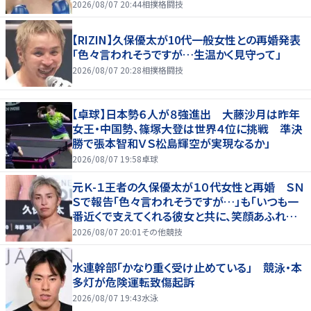
2026/08/07 20:44
相撲格闘技
【RIZIN】久保優太が10代一般女性との再婚発表
「色々言われそうですが…生温かく見守って」
2026/08/07 20:28
相撲格闘技
【卓球】日本勢６人が８強進出 大藤沙月は昨年
女王・中国勢、篠塚大登は世界４位に挑戦 準決
勝で張本智和ＶＳ松島輝空が実現なるか」
2026/08/07 19:58
卓球
元Ｋ-１王者の久保優太が１０代女性と再婚 ＳＮ
Ｓで報告「色々言われそうですが…」も「いつも一
番近くで支えてくれる彼女と共に、笑顔あふれる
家庭を築いていきたい」
2026/08/07 20:01
その他競技
水連幹部「かなり重く受け止めている」 競泳・本
多灯が危険運転致傷起訴
2026/08/07 19:43
水泳