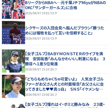
BリーグからNBAへ…元千葉JチアMiyuがNBAの
OKC「サンダーガールズ」に合格
2026/08/07 19:01
バスケ
シクサーズの入団会見へ臨んだブラウン「勝つた
めには犠牲を払って互いを信頼すること」
2026/08/07 18:33
バスケ
【女子ゴルフ】ＢＡＢＹＭＯＮＳＴＥＲのライブを満
喫 安田祐香「みんなかわいい。刺激になる」 ３
勝目へ１差５位発進
2026/08/07 23:10
ゴルフ
「どちらもめちゃくちゃ可愛いよ」 人気女子ゴル
ファーがお父さん犬との対面報告「お父さんに会
ってきました♥♥真っ白」 ＳＮＳ「イケメンなお
父さん」「白戸家入りするんですか？」
2026/08/07 23:08
ゴルフ
【女子ゴルフ】憧れはイ・ボミと勝みなみ ２３歳・