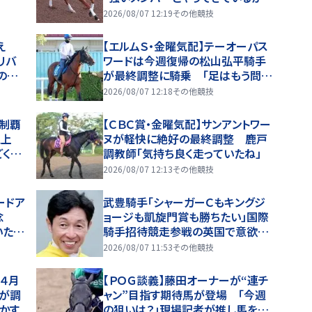
ら」
2026/08/07 12:19
その他競技
え
【エルムＳ・金曜気配】テーオーパス
リバ
ワードは今週復帰の松山弘平騎手
の去
が最終調整に騎乗 「足はもう問題
「価値
ありません」
2026/08/07 12:18
その他競技
初制覇
【ＣＢＣ賞・金曜気配】サンアントワー
急上
ヌが軽快に絶好の最終調整 鹿戸
ごくい
調教師「気持ち良く走っていたね」
2026/08/07 12:13
その他競技
ードア
武豊騎手「シャーガーＣもキングジ
入念
ョージも凱旋門賞も勝ちたい」国際
いたテ
騎手招待競走参戦の英国で意欲十
分
2026/08/07 11:53
その他競技
」４月
【ＰＯＧ談義】藤田オーナーが“連チ
が調
ャン”目指す期待馬が登場 「今週
かす
の狙いは？」現場記者が推し馬をジ