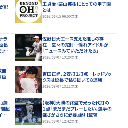
王貞治・栗山英樹にとっての甲子園
配信！
とは
2026/06/15 00:00
野球
ナラ
佐野日大エース支えた推しの存
延長
在 堂々の完封…憧れアイドルが
ビッグ
「ニュースみていただけたら」
打１打
2026/08/07 13:20
野球
数無
吉田正尚、２安打１打点 レッドソッ
は延
クスは延長で粘り抜いて８連勝
2026/08/07 13:11
野球
」劇
【阪神】大勝の終盤で光った代打の
時間超
１点「まだまだプレーしたい、選手の
イムリ
強さがさらに必要」藤川監督
ゃい
2026/08/07 12:42
野球