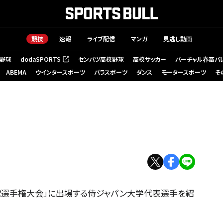
競技
速報
ライブ配信
マンガ
見逃し動画
野球
dodaSPORTS
センバツ高校野球
高校サッカー
バーチャル春高バ
（新しいタブで開く）
ABEMA
ウインタースポーツ
パラスポーツ
ダンス
モータースポーツ
そ
野球選手権大会」に出場する侍ジャパン大学代表選手を紹