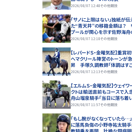
2026/08/07 12:48
その他競技
「サノに上限はない」独紙が伝
た“青天井”の移籍金額は？ 
プールが関心を示す佐野海舟
就状況をマインツ幹部が告白
2026/08/07 12:18
その他競技
のあるものになる」
【レパードＳ・金曜気配】重賞
へマクリール陣営のトーンが
昇 手塚久調教師「体調はす
いですね」
2026/08/07 12:13
その他競技
【エルムＳ・金曜気配】ウェイワ
クトは輸送直前もコースで
舟山瑠泉騎手「当日に落ち着
ンションで臨めれば」
2026/08/07 11:57
その他競技
「もし腕がなくなっていたら…
に落馬負傷の小野寺祐太騎手
教騎乗を再開 壮絶な闘病明