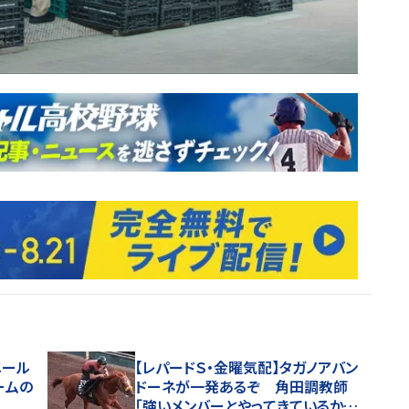
メール
【レパードＳ・金曜気配】タガノアバン
ームの
ドーネが一発あるぞ 角田調教師
「強いメンバーとやってきているか