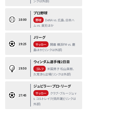
ンクは外部)
プロ野球
18:00
野球
DeNA vs. 広島、日本ハ
ム vs. 楽天ほか
Jリーグ
19:25
サッカー
開幕 横浜FM vs. 鹿
島ほか(リンクは外部)
ウィンダム選手権2日目
19:50
ゴルフ
米国男子 松山英樹、
久常涼ら出場(リンクは外部)
ジュピラー・プロ・リーグ
サッカー
クラブ・ブルージュ v
27:45
s. コルトレイク(倍井謙)(リンクは
外部)