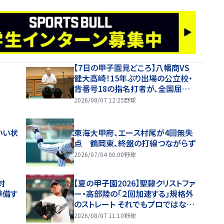
【7日の甲子園見どころ】八幡商VS
健大高崎！15年ぶり出場の公立校・
背番号18の指名打者が、全国屈指
の投手陣に挑む
2026/08/07 12:25
野球
いい状
東海大甲府、エース村尾が4回無失
点 鶴岡東、終盤の打線つながらず
2026/07/04 00:00
野球
対
【夏の甲子園2026】聖隷クリストファ
準備す
ー・高部陸の「２回加速する」規格外
のストレート それでもプロではなく
大学進学を選ぶ理由
2026/08/07 11:10
野球