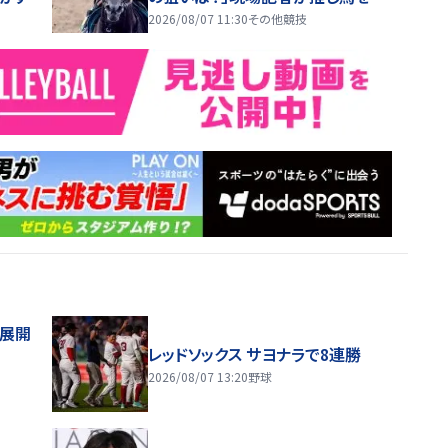
ャッジ
2026/08/07 11:30
その他競技
舗展開
レッドソックス サヨナラで8連勝
2026/08/07 13:20
野球