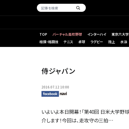
TOP
バーチャル高校野球
インターハイ
東京六大学
相撲・格闘技
テニス
卓球
ラグビー
陸上
水泳
侍ジャパン
2016.07.12 10:00
いよいよ本日開幕！「第40回 日米大学
介します！今回は、走攻守の三拍…