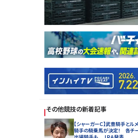
その他競技
の新着記事
【シャーガーＣ】武豊騎手とル
騎手の騎乗馬が決定！ 各チ
出場騎手も ＪＲＡ発表