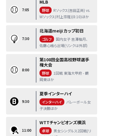
MLB
7:05
野球
Rソックス(吉田正尚) vs.
Wソックス(村上宗隆)(8:10)ほか
北海道meiji カップ初日
7:30
ゴルフ
国内女子 吉澤柚月、
佐藤心結ら出場(リンクは外部)
第108回全国高校野球選手
権大会
8:00
野球
1回戦 東海大甲府 - 鶴
岡東ほか
夏季インターハイ
9:30
インターハイ
バレーボール女
子決勝ほか
WTTチャンピオンズ横浜
11:00
卓球
男女シングルス2回戦(リ