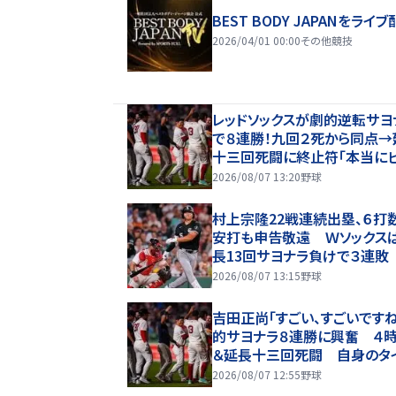
BEST BODY JAPANをライブ
2026/04/01 00:00
その他競技
レッドソックスが劇的逆転サヨ
で８連勝！九回２死から同点→
十三回死闘に終止符「本当に
ゲーム」吉田正尚も奮闘２安
2026/08/07 13:20
野球
点 本拠地熱狂
村上宗隆22戦連続出塁、６打
安打も申告敬遠 Ｗソックス
長13回サヨナラ負けで３連敗
2026/08/07 13:15
野球
吉田正尚「すごい、すごいですね
的サヨナラ８連勝に興奮 ４
＆延長十三回死闘 自身のタ
ーは「ゲームが長すぎて忘れち
2026/08/07 12:55
野球
ました」