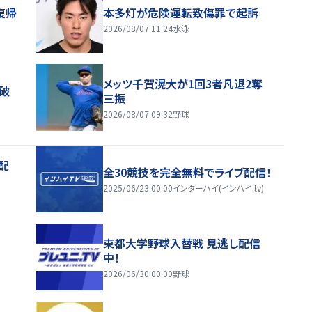
復帰
本多灯が危険運転致傷罪で起訴
2026/08/07 11:24
水泳
メッツ千賀滉大が1回3者凡退2奪
破
三振
2026/08/07 09:32
野球
配
全30競技を完全無料でライブ配信！
2025/06/23 00:00
インターハイ(インハイ.tv)
東都大学野球入替戦 見逃し配信
中！
2026/06/30 00:00
野球