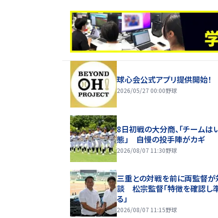
球心会公式アプリ提供開始！
2026/05/27 00:00
野球
8日初戦の大分商、「チームは
態」 自慢の投手陣がカギ
2026/08/07 11:30
野球
三重との対戦を前に両監督が
談 松宗監督「特徴を確認し
る」
2026/08/07 11:15
野球