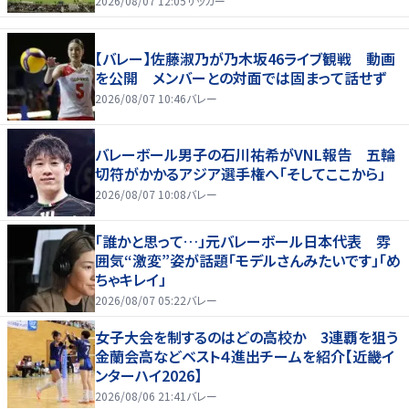
2026/08/07 12:05
サッカー
【バレー】佐藤淑乃が乃木坂46ライブ観戦 動画
を公開 メンバーとの対面では固まって話せず
2026/08/07 10:46
バレー
バレーボール男子の石川祐希がVNL報告 五輪
切符がかかるアジア選手権へ「そしてここから」
2026/08/07 10:08
バレー
「誰かと思って…」元バレーボール日本代表 雰
囲気“激変”姿が話題「モデルさんみたいです」「め
ちゃキレイ」
2026/08/07 05:22
バレー
女子大会を制するのはどの高校か 3連覇を狙う
金蘭会高などベスト４進出チームを紹介【近畿イ
ンターハイ2026】
2026/08/06 21:41
バレー