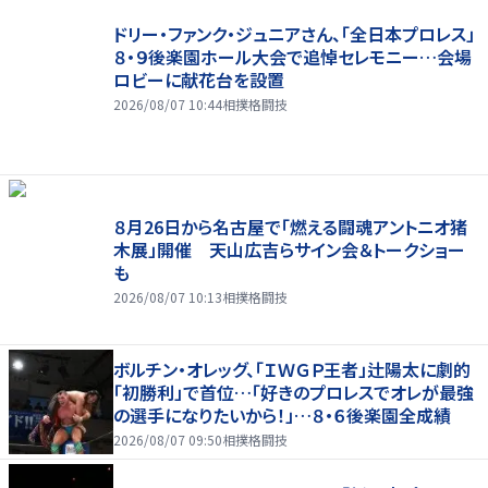
ドリー・ファンク・ジュニアさん、「全日本プロレス」
８・９後楽園ホール大会で追悼セレモニー…会場
ロビーに献花台を設置
2026/08/07 10:44
相撲格闘技
８月26日から名古屋で「燃える闘魂アントニオ猪
木展」開催 天山広吉らサイン会＆トークショー
も
2026/08/07 10:13
相撲格闘技
ボルチン・オレッグ、「ＩＷＧＰ王者」辻陽太に劇的
「初勝利」で首位…「好きのプロレスでオレが最強
の選手になりたいから！」…８・６後楽園全成績
2026/08/07 09:50
相撲格闘技