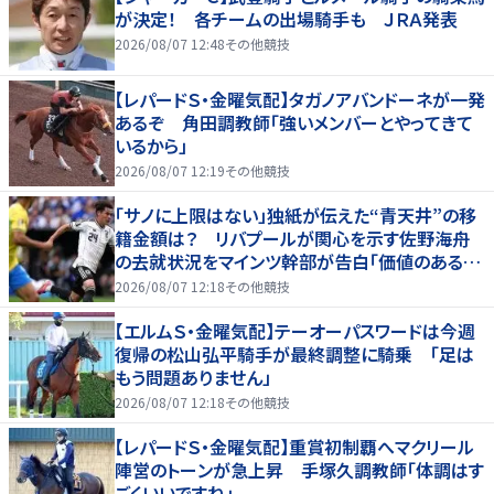
が決定！ 各チームの出場騎手も ＪＲＡ発表
2026/08/07 12:48
その他競技
【レパードＳ・金曜気配】タガノアバンドーネが一発
あるぞ 角田調教師「強いメンバーとやってきて
いるから」
2026/08/07 12:19
その他競技
「サノに上限はない」独紙が伝えた“青天井”の移
籍金額は？ リバプールが関心を示す佐野海舟
の去就状況をマインツ幹部が告白「価値のあるも
のになる」
2026/08/07 12:18
その他競技
【エルムＳ・金曜気配】テーオーパスワードは今週
復帰の松山弘平騎手が最終調整に騎乗 「足は
もう問題ありません」
2026/08/07 12:18
その他競技
【レパードＳ・金曜気配】重賞初制覇へマクリール
陣営のトーンが急上昇 手塚久調教師「体調はす
ごくいいですね」