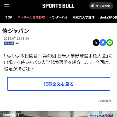
今日の予定
TOP
バーチャル高校野球
インターハイ
東京六大学野球
dodaSPO
（新しいタブ
侍ジャパン
2016.07.12 08:00
いよいよ本日開幕！「第40回 日米大学野球選手権大会」に
出場する侍ジャパン大学代表選手を紹介します！今回は、
俊足が持ち味…
記事全文を見る
その他競技