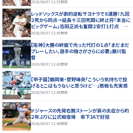
た」
2026/08/07 12:55
野球
レッドソックスが劇的逆転サヨナラで８連勝！九回
２死から同点→延長十三回死闘に終止符「本当に
ビッグゲーム」吉田正尚も奮闘２安打１打点 靴
下対決で驚異のスイープ
2026/08/07 12:45
野球
【阪神】大勝の終盤で光った代打の１点「まだまだ
プレーしたい、選手の強さがさらに必要」藤川監
督
2026/08/07 12:42
野球
【甲子園】鶴岡東・菅野琳央「こういう気持ちで投
げるとこはもうないと思うけど…」敗戦も充実感
2026/08/07 12:40
野球
ドジャースの先発右腕ストーンが肩の炎症から約
２年ぶりに公式戦復帰 傘下3Aで好投
2026/08/07 12:40
野球