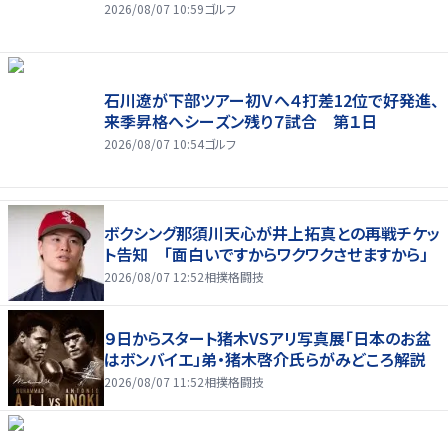
2026/08/07 10:59
ゴルフ
石川遼が下部ツアー初Ｖへ４打差12位で好発進、
来季昇格へシーズン残り７試合 第１日
2026/08/07 10:54
ゴルフ
ボクシング那須川天心が井上拓真との再戦チケッ
ト告知 「面白いですからワクワクさせますから」
2026/08/07 12:52
相撲格闘技
９日からスタート猪木VSアリ写真展「日本のお盆
はボンバイエ」弟・猪木啓介氏らがみどころ解説
2026/08/07 11:52
相撲格闘技