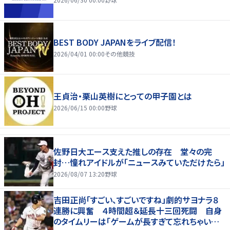
BEST BODY JAPANをライブ配信！
2026/04/01 00:00
その他競技
王貞治・栗山英樹にとっての甲子園とは
2026/06/15 00:00
野球
佐野日大エース支えた推しの存在 堂々の完
封…憧れアイドルが「ニュースみていただけたら」
2026/08/07 13:20
野球
吉田正尚「すごい、すごいですね」劇的サヨナラ８
連勝に興奮 ４時間超＆延長十三回死闘 自身
のタイムリーは「ゲームが長すぎて忘れちゃいまし