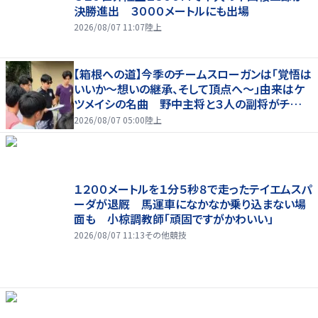
決勝進出 ３０００メートルにも出場
2026/08/07 11:07
陸上
【箱根への道】今季のチームスローガンは「覚悟は
いいか～想いの継承、そして頂点へ～」由来はケ
ツメイシの名曲 野中主将と３人の副将がチーム
を引っ張る…夏合宿特集第１弾、国学院大
2026/08/07 05:00
陸上
１２００メートルを１分５秒８で走ったテイエムスパ
ーダが退厩 馬運車になかなか乗り込まない場
面も 小椋調教師「頑固ですがかわいい」
2026/08/07 11:13
その他競技