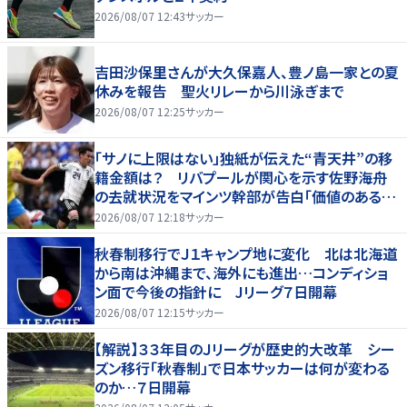
2026/08/07 12:43
サッカー
吉田沙保里さんが大久保嘉人、豊ノ島一家との夏
休みを報告 聖火リレーから川泳ぎまで
2026/08/07 12:25
サッカー
「サノに上限はない」独紙が伝えた“青天井”の移
籍金額は？ リバプールが関心を示す佐野海舟
の去就状況をマインツ幹部が告白「価値のあるも
のになる」
2026/08/07 12:18
サッカー
秋春制移行でＪ１キャンプ地に変化 北は北海道
から南は沖縄まで、海外にも進出…コンディショ
ン面で今後の指針に Jリーグ７日開幕
2026/08/07 12:15
サッカー
【解説】３３年目のＪリーグが歴史的大改革 シー
ズン移行「秋春制」で日本サッカーは何が変わる
のか…７日開幕