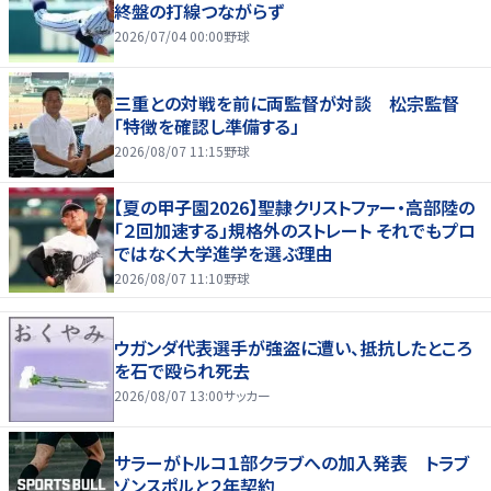
終盤の打線つながらず
2026/07/04 00:00
野球
三重との対戦を前に両監督が対談 松宗監督
「特徴を確認し準備する」
2026/08/07 11:15
野球
【夏の甲子園2026】聖隷クリストファー・高部陸の
「２回加速する」規格外のストレート それでもプロ
ではなく大学進学を選ぶ理由
2026/08/07 11:10
野球
ウガンダ代表選手が強盗に遭い、抵抗したところ
を石で殴られ死去
2026/08/07 13:00
サッカー
サラーがトルコ１部クラブへの加入発表 トラブ
ゾンスポルと２年契約