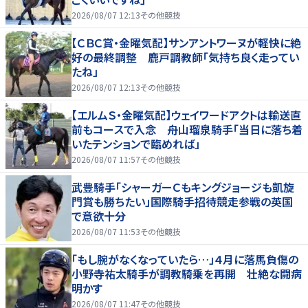
2026/08/07 12:13
その他競技
【ＣＢＣ賞・金曜気配】サンアントワーヌが軽快に絶
好の最終調整 鹿戸調教師「気持ち良く走ってい
たね」
2026/08/07 12:13
その他競技
【エルムＳ・金曜気配】ウェイワードアクトは輸送直
前もコースで入念 舟山瑠泉騎手「当日に落ち着
いたテンションで臨めれば」
2026/08/07 11:57
その他競技
武豊騎手「シャーガーＣもキングジョージも凱旋
門賞も勝ちたい」国際騎手招待競走参戦の英国
で意欲十分
2026/08/07 11:53
その他競技
「もし腕がなくなっていたら…」４月に落馬負傷の
小野寺祐太騎手が調教騎乗を再開 壮絶な闘病
明かす
2026/08/07 11:47
その他競技