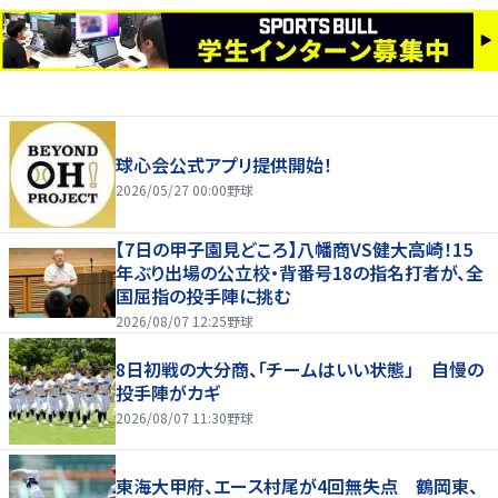
球心会公式アプリ提供開始！
2026/05/27 00:00
野球
【7日の甲子園見どころ】八幡商VS健大高崎！15
年ぶり出場の公立校・背番号18の指名打者が、全
国屈指の投手陣に挑む
2026/08/07 12:25
野球
8日初戦の大分商、「チームはいい状態」 自慢の
投手陣がカギ
2026/08/07 11:30
野球
東海大甲府、エース村尾が4回無失点 鶴岡東、