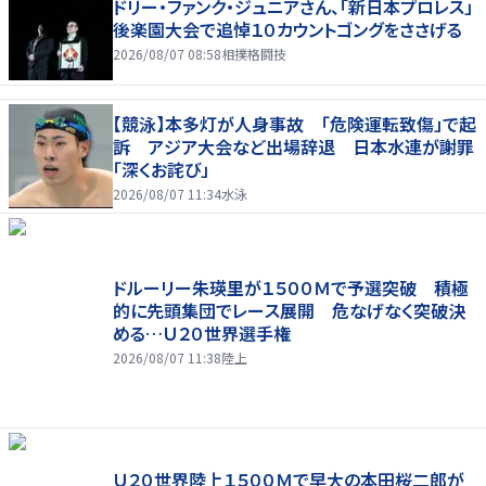
ドリー・ファンク・ジュニアさん、「新日本プロレス」
後楽園大会で追悼１０カウントゴングをささげる
2026/08/07 08:58
相撲格闘技
【競泳】本多灯が人身事故 「危険運転致傷」で起
訴 アジア大会など出場辞退 日本水連が謝罪
「深くお詫び」
2026/08/07 11:34
水泳
ドルーリー朱瑛里が１５００Ｍで予選突破 積極
的に先頭集団でレース展開 危なげなく突破決
める…Ｕ２０世界選手権
2026/08/07 11:38
陸上
Ｕ２０世界陸上１５００Ｍで早大の本田桜二郎が