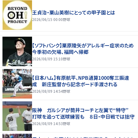
王貞治・栗山英樹にとっての甲子園とは
2026/06/15 00:00
野球
【ソフトバンク】栗原陵矢がアレルギー症状のため
今季初の欠場、福岡へ帰郷
2026/08/09 15:10
野球
【日本ハム】有原航平、NPB通算1000奪三振達
成 新庄監督から記念ボード手渡される
2026/08/09 14:54
野球
阪神 ガルシアが筒井コーチと左翼で“特守”
打球を追って送球練習も ８日・中日戦では拙守
2026/08/09 14:53
野球