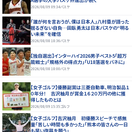
2026/08/09 09:34
バスケ
「誰が何を言おうが、僕は日本人」八村塁が語った
揺るぎない自負…田臥勇太は日本バスケの“明る
い未来”を確信
2026/08/08 18:36
バスケ
【独自選出】インターハイ2026男子ベスト5「超万
能戦士」「規格外の得点力」「U18落選をバネに」
2026/08/08 18:00
バスケ
【女子ゴルフ】優勝副賞は三菱自動車、明治製品１
０年分！ 吉沢柚月が賞金１６２０万円の他に獲
得したものとは
2026/08/09 15:35
ゴルフ
【女子ゴルフ】吉沢柚月 初優勝スピーチで感無
量「苦しい時間も多かった」「熊本の皆さんの一日
も早い復興を願う」