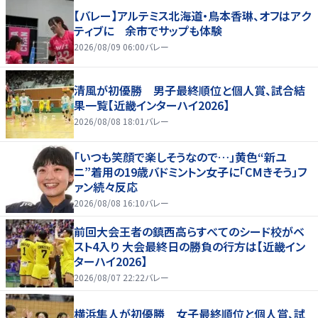
【バレー】アルテミス北海道・鳥本香琳、オフはアク
ティブに 余市でサップも体験
2026/08/09 06:00
バレー
清風が初優勝 男子最終順位と個人賞、試合結
果一覧【近畿インターハイ2026】
2026/08/08 18:01
バレー
「いつも笑顔で楽しそうなので…」黄色“新ユ
ニ”着用の19歳バドミントン女子に「CMきそう」フ
ァン続々反応
2026/08/08 16:10
バレー
前回大会王者の鎮西高らすべてのシード校がベ
スト4入り 大会最終日の勝負の行方は【近畿イン
ターハイ2026】
2026/08/07 22:22
バレー
横浜隼人が初優勝 女子最終順位と個人賞、試