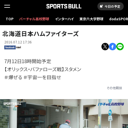
今日の予定
TOP
バーチャル高校野球
インターハイ
東京六大学野球
dodaSPO
（新しいタブ
北海道日本ハムファイターズ
2016.07.12 17:36
7月12日18時開始予定
【オリックス・バファローズ戦】スタメン
＃爆ぜる ＃宇宙一を目指せ
その他競技