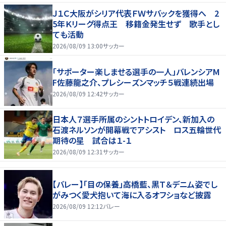
Ｊ１Ｃ大阪がシリア代表ＦＷサバックを獲得へ 2
5年Ｋリーグ得点王 移籍金発生せず 歌手とし
ても活動
2026/08/09 13:00
サッカー
「サポーター楽しませる選手の一人」バレンシアM
F佐藤龍之介、プレシーズンマッチ５戦連続出場
2026/08/09 12:42
サッカー
日本人７選手所属のシントトロイデン、新加入の
石渡ネルソンが開幕戦でアシスト ロス五輪世代
期待の星 試合は１-１
2026/08/09 12:31
サッカー
【バレー】「目の保養」高橋藍、黒Ｔ＆デニム姿でし
がみつく愛犬抱いて海に入るオフショなど披露
2026/08/09 12:12
バレー