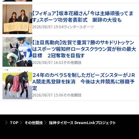
【フィギュア】坂本花織さん「今は主婦頑張ってま
す」スポーツ功労者表彰式 謝辞の大役も
2026/08/07 19:54
ウィンタースポーツ
【注目馬動向】佐賀で重賞７勝のサキドリトッケン
はスポーツ報知杯ロータスクラウン賞が秋の最大
目標 ２冠奪取を目指す
2026/08/07 16:02
その他競技
２４年のカペラＳを制したガビーズシスターがＪＲ
Ａ競走馬登録を抹消 今後は大井競馬に移籍予
定
2026/08/07 15:06
その他競技
TOP
その他競技
阪神タイガース DreamLinkプロジェクト