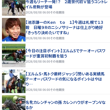
今週もリーチ一発！？ ２歳世代初Ⅴ狙うコントレ
イル産駒が登場
2026/08/08 06:00
その他競技
【池添謙一のＫｅｎ ｔｏ １】今週は札幌で１３
鞍 日曜９Ｒのニシノサリーナは仕上がり絶好
「きっちり決めたいですね」
2026/08/08 06:00
その他競技
【今日の注目ポイント】エルムSでテーオーパスワ
ードが重賞初制覇を狙う
2026/08/08 06:00
その他競技
【エルムＳ・馬トク最終ジャッジ】勢いある実績馬
テーオーパスワードの気になるポイントはやは
り…
2026/08/08 06:00
その他競技
名牝カレンチャンの孫 カレンハウがオープンVな
るか