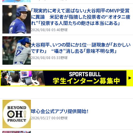
「現実的に考えて選ばない」大谷翔平のMVP受賞
に異論 米記者が指摘した投票者の“オオタニ疲
れ”「投票する人間たちの飽きは本当にある」
2026/08/08 05:40
野球
大谷翔平、いつの間にか1位…謎現象が「おかしい
ですわ」 “囁き”消し去る「意味不明な男」
2026/08/08 05:33
野球
球心会公式アプリ提供開始！
2026/05/27 00:00
野球