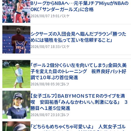
BリーグからNBAへ…元千葉JチアMiyuがNBAの
OKC「サンダーガールズ」に合格
2026/08/07 19:01
バスケ
シクサーズの入団会見へ臨んだブラウン「勝つた
めには犠牲を払って互いを信頼すること」
2026/08/07 18:33
バスケ
「ボール２個分くらい左を向いてしまう」金田久美
子を変えた目のトレーニング 視界良好パット好
調で１０年ぶり首位発進
2026/08/08 05:30
ゴルフ
【女子ゴルフ】ＢＡＢＹＭＯＮＳＴＥＲのライブを満
喫 安田祐香「みんなかわいい。刺激になる」 ３
勝目へ１差５位発進
2026/08/07 23:10
ゴルフ
「どちらもめちゃくちゃ可愛いよ」 人気女子ゴル