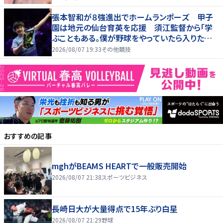
張本智和が８強進出でホームランポーズ 甲子
園は地元の仙台育英を応援 須江監督から「学
ぶこともある。僕が野球をやっていたら入りたかっ
た」
2026/08/07 19:33
その他競技
おすすめの記事
mghがBEAMS HEARTで一般販売開始
2026/08/07 21:38
スポーツビジネス
長崎日大が大量得点で15年ぶり白星
2026/08/07 21:29
野球