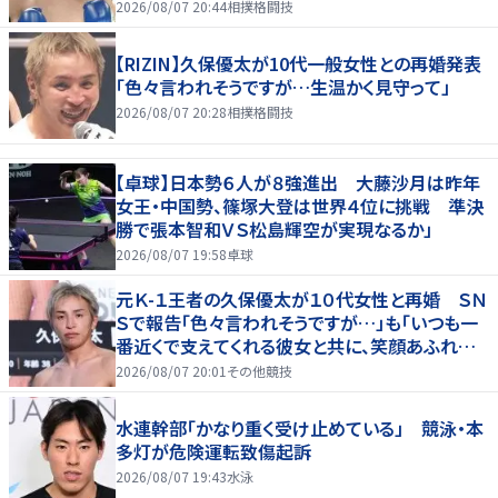
2026/08/07 20:44
相撲格闘技
【RIZIN】久保優太が10代一般女性との再婚発表
「色々言われそうですが…生温かく見守って」
2026/08/07 20:28
相撲格闘技
【卓球】日本勢６人が８強進出 大藤沙月は昨年
女王・中国勢、篠塚大登は世界４位に挑戦 準決
勝で張本智和ＶＳ松島輝空が実現なるか」
2026/08/07 19:58
卓球
元Ｋ-１王者の久保優太が１０代女性と再婚 ＳＮ
Ｓで報告「色々言われそうですが…」も「いつも一
番近くで支えてくれる彼女と共に、笑顔あふれる
家庭を築いていきたい」
2026/08/07 20:01
その他競技
水連幹部「かなり重く受け止めている」 競泳・本
多灯が危険運転致傷起訴
2026/08/07 19:43
水泳