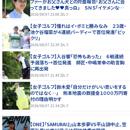
ファーがお父さん犬との対面報告「お父さんに会
ってきました♥♥真っ白」 ＳＮＳ「イケメンなお
父さん」「白戸家入りするんですか？」
2026/08/07 23:08
ゴルフ
【女子ゴルフ】憧れはイ・ボミと勝みなみ ２３歳・
池ケ谷瑠菜が４連続バーディーで首位発進「ビッ
クリ」
2026/08/07 22:39
ゴルフ
【女子ゴルフ】入谷響「恐怖もあった」 ６戦連続
予選落ち→首位発進 師匠・中嶋常幸の助言胸
に再出発
2026/08/07 21:43
ゴルフ
【女子ゴルフ】鈴木愛「自分だけがいい思いをする
のではなく…」 熊本地震の救援金１０００万円寄
付の理由明かす
2026/08/07 21:34
ゴルフ
【ONE】「SAMURAI2」山本歩夢VS平山諒中止、笠