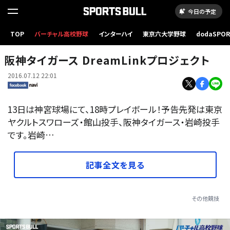
今日の予定
TOP
バーチャル高校野球
インターハイ
東京六大学野球
dodaSPO
（新しいタブ
阪神タイガース DreamLinkプロジェクト
2016.07.12 22:01
13日は神宮球場にて、18時プレイボール！予告先発は東京
ヤクルトスワローズ・館山投手、阪神タイガース・岩崎投手
です。岩崎…
記事全文を見る
その他競技