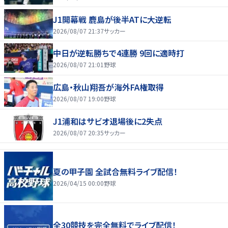
J1開幕戦 鹿島が後半ATに大逆転
2026/08/07 21:37
サッカー
中日が逆転勝ちで4連勝 9回に適時打
2026/08/07 21:01
野球
広島・秋山翔吾が海外FA権取得
2026/08/07 19:00
野球
J1浦和はサビオ退場後に2失点
2026/08/07 20:35
サッカー
夏の甲子園 全試合無料ライブ配信！
2026/04/15 00:00
野球
全30競技を完全無料でライブ配信！