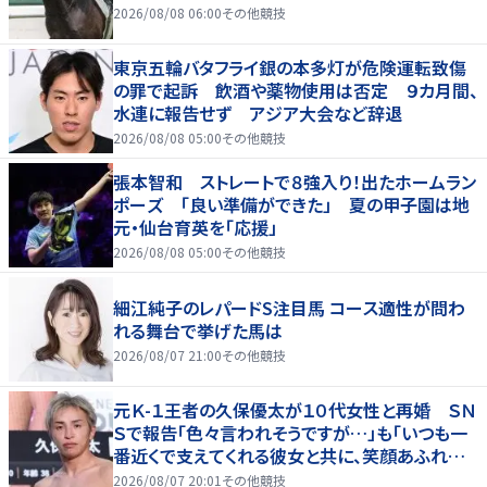
2026/08/08 06:00
その他競技
東京五輪バタフライ銀の本多灯が危険運転致傷
の罪で起訴 飲酒や薬物使用は否定 ９カ月間、
水連に報告せず アジア大会など辞退
2026/08/08 05:00
その他競技
張本智和 ストレートで８強入り！出たホームラン
ポーズ 「良い準備ができた」 夏の甲子園は地
元・仙台育英を「応援」
2026/08/08 05:00
その他競技
細江純子のレパードS注目馬 コース適性が問わ
れる舞台で挙げた馬は
2026/08/07 21:00
その他競技
元Ｋ-１王者の久保優太が１０代女性と再婚 ＳＮ
Ｓで報告「色々言われそうですが…」も「いつも一
番近くで支えてくれる彼女と共に、笑顔あふれる
家庭を築いていきたい」
2026/08/07 20:01
その他競技