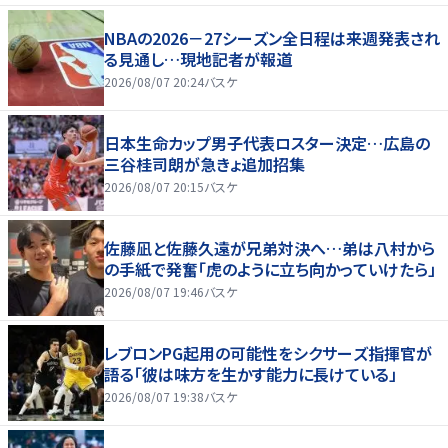
NBAの2026－27シーズン全日程は来週発表され
る見通し…現地記者が報道
2026/08/07 20:24
バスケ
日本生命カップ男子代表ロスター決定…広島の
三谷桂司朗が急きょ追加招集
2026/08/07 20:15
バスケ
佐藤凪と佐藤久遠が兄弟対決へ…弟は八村から
の手紙で発奮「虎のように立ち向かっていけたら」
2026/08/07 19:46
バスケ
レブロンPG起用の可能性をシクサーズ指揮官が
語る「彼は味方を生かす能力に長けている」
2026/08/07 19:38
バスケ