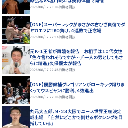
原弘希VS塩川琉斗は契約体重で開催
2026/08/07 23:18
相撲格闘技
【ONE】スーパーレックがまさかの右ひざ負傷でダ
ヤカエフにTKO負け、４連敗で正念場
2026/08/07 22:57
相撲格闘技
元Ｋ-１王者が再婚を報告 お相手は１０代女性
「色々言われそうですが…」「一人の男としてもさ
らに精進」久保優太が報告
2026/08/07 22:45
相撲格闘技
【ONE】優勝候補グレゴリアンがローキック蹴りま
くってウスビャンに勝利、４強進出
2026/08/07 22:30
相撲格闘技
丸元大五郎、９・２３大阪でユース世界王座決定
戦出場 「自然にどこかで倒せるボクシングを目
指している」