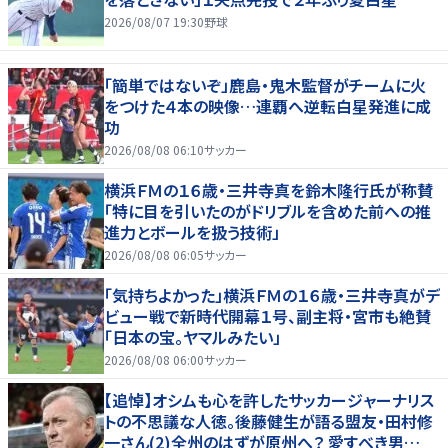
2026/08/07 19:30
野球
「簡単ではないぞ」鹿島・鬼木監督がチームに火
をつけた４本の映像…連覇へ逆転白星発進に成
功
2026/08/08 06:10
サッカー
横浜ＦＭの１６歳・三井寺真を鈴木隆行氏が称賛
「特に目を引いたのがドリブルを含めた前への推
進力とボールを扱う技術」
2026/08/08 06:05
サッカー
「気持ちよかった」横浜ＦＭの１６歳・三井寺真がデ
ビュー戦で新時代開幕１号、副主将・宮市も絶賛
「日本の宝。ヤマルみたい」
2026/08/08 06:00
サッカー
【追悼】オシムも心を許したサッカージャーナリス
トの不思議な人徳。後藤健生が語る盟友・田村修
一さん(2)全州のはずが原州へ？ 愛すべき男