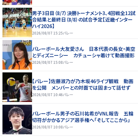
男子3日目（8/7）決勝トーナメント3、4回戦全12試
合結果と最終日（8/8）の試合予定【近畿インター
ハイ2026】
2026/08/07 15:25
バレー
バレーボール大友愛さん 日本代表の長女・美空
とディズニーシー カチューシャ着けて動画撮影
2026/08/07 15:08
バレー
【バレー】佐藤淑乃が乃木坂46ライブ観戦 動画
を公開 メンバーとの対面では固まって話せず
2026/08/07 10:46
バレー
バレーボール男子の石川祐希がVNL報告 五輪
切符がかかるアジア選手権へ「そしてここから」
2026/08/07 10:08
バレー