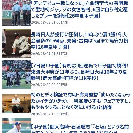
｢苦いデビュー戦になった｣立命館宇治vs有明戦
で聖地初ジャッジの女性審判、6回に自ら判定覆
したプレーを謝罪【26年夏甲子園】
2026/08/07 21:00
野球
長崎日大が投打に圧倒し、16年ぶり夏1勝！今大
会最多の15得点、先発・古賀は5回まで無安打投
球【26年夏甲子園】
2026/08/07 21:31
野球
【7日夏甲子園】有明は9回逆転で甲子園初勝利！
東海大甲府が11年ぶり、長崎日大は16年ぶり夏
勝利！健大高崎・石垣が11K完投！
2026/06/30 00:00
野球
初のビデオ検証で有明・高見監督「使いたくなかっ
たがイチかバチか」 判定覆らずも「フェアですし、
もやもやすることなく次にいける」と納得
2026/08/07 19:38
野球
【甲子園】健大高崎・石垣聡志「『石垣』という名前
を落とさない」１失点完投で２年ぶり夏白星