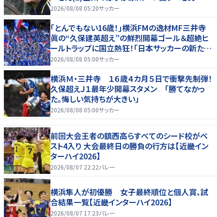
の“大迷子”伝説
2026/08/08 05:20
サッカー
｢とんでもない16歳！｣横浜FMの逸材MF三井寺
眞の“久保建英超え”の鮮烈開幕ゴール＆超絶ヒ
ールトラップに国立熱狂！｢日本サッカーの新たな
スターが誕生した｣
2026/08/08 05:00
サッカー
横浜Ｍ・三井寺 １６歳４カ月５日で衝撃先制弾！
久保超えＪ１最年少開幕スタメン 「勝てなかっ
た。悔しい気持ちが大きい」
2026/08/08 05:00
サッカー
前回大会王者の鎮西高らすべてのシード校がベ
スト4入り 大会最終日の勝負の行方は【近畿イン
ターハイ2026】
2026/08/07 22:22
バレー
横浜隼人が初優勝 女子最終順位と個人賞、試
合結果一覧【近畿インターハイ2026】
2026/08/07 17:23
バレー