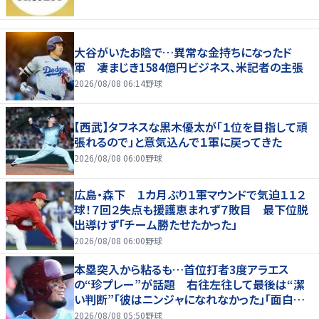
大谷がいたお陰で…異常な金持ちになったド
軍 凄まじき1584億円ビジネス、米記者の主張
2026/08/08 06:14
野球
【西武】タフネスな黒木優太が「１位を目指して頑
張れるので」と意気込んで１軍に戻ってきた
2026/08/08 06:00
野球
広島・森下 １カ月ぶり１軍マウンドで気迫１１２
球！７回２失点も援護恵まれず７敗目 最下位脱
出導けず「チーム勝たせたかった」
2026/08/08 06:00
野球
本塁突入から粘るも…首位打者3度アラエス
の“珍プレー”が話題 右往左往して最後は“潔
い判断”「彼はニンジャになれなかった」「面白すぎ
る」
2026/08/08 05:50
野球