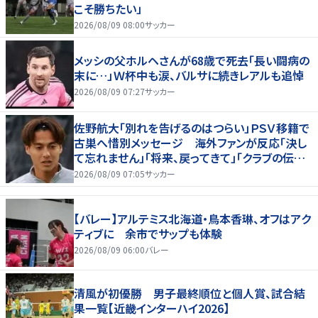
こそ勝ちたい」
2026/08/09 08:00
サッカー
メッシの父ホルヘさんが68歳で死去「長い闘病の
末に…」Ｗ杯中も涙、バルサに続きレアルも追悼
2026/08/09 07:27
サッカー
佐野航大「別れを告げるのはつらい」ＰＳＶ移籍で
古巣へ惜別メッセージ 海外ファンが反応「決し
て忘れません」「将来、戻ってきて」「クラブの伝説
です」
2026/08/09 07:05
サッカー
【バレー】アルテミス北海道・鳥本香琳、オフはアク
ティブに 余市でサップも体験
2026/08/09 06:00
バレー
清風が初優勝 男子最終順位と個人賞、試合結
果一覧【近畿インターハイ2026】