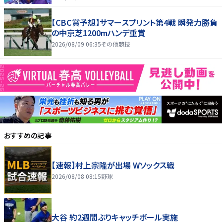
【CBC賞予想】サマースプリント第4戦 瞬発力勝負
の中京芝1200mハンデ重賞
2026/08/09 06:35
その他競技
おすすめの記事
【速報】村上宗隆が出場 Wソックス戦
2026/08/08 08:15
野球
大谷 約2週間ぶりキャッチボール実施