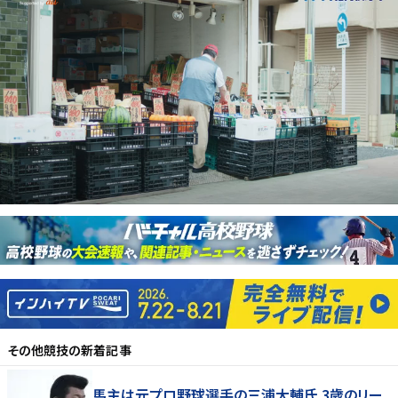
その他競技
の新着記事
馬主は元プロ野球選手の三浦大輔氏 3歳のリー