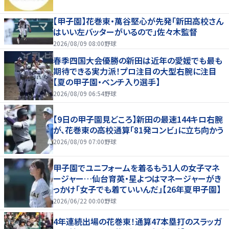
【甲子園】花巻東・萬谷堅心が先発「新田高校さん
はいい左バッターがいるので」佐々木監督
2026/08/09 08:00
野球
春季四国大会優勝の新田は近年の愛媛でも最も
期待できる実力派！プロ注目の大型右腕に注目
【夏の甲子園・ベンチ入り選手】
2026/08/09 06:54
野球
【9日の甲子園見どころ】新田の最速144キロ右腕
が、花巻東の高校通算「81発コンビ」に立ち向かう
2026/08/09 07:00
野球
甲子園でユニフォームを着るもう1人の女子マネ
ージャー…仙台育英・星よつはマネージャーがき
っかけ「女子でも着ていいんだ」【26年夏甲子園】
2026/06/22 00:00
野球
4年連続出場の花巻東！通算47本塁打のスラッガ