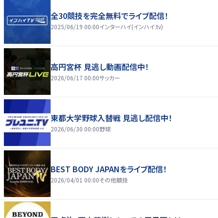
全30競技を完全無料でライブ配信！
2025/06/19 00:00
インターハイ(インハイ.tv)
高円宮杯 見逃し動画配信中！
2026/06/17 00:00
サッカー
東都大学野球入替戦 見逃し配信中！
2026/06/30 00:00
野球
BEST BODY JAPANをライブ配信！
2026/04/01 00:00
その他競技