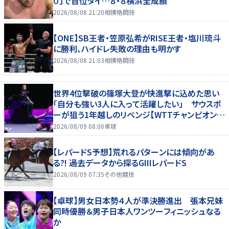
０」で首位タイ…８・８横浜全成績
2026/08/08 21:20
相撲格闘技
【ONE】SB王者・笠原弘希がRISE王者・塩川琉斗
に勝利、ハイドレ失敗の理由も明かす
2026/08/08 21:03
相撲格闘技
世界4位撃破の篠塚大登が快進撃に込めた思い
「自分も強い3人に入って活躍したい」 サウスポ
ーが狙う1年越しのリベンジ【WTTチャンピオンズ
横浜2026】
2026/08/09 08:00
卓球
【レパードS予想】荒れるパターンには傾向があ
る?! 過去データから探るGIIIレパードS
2026/08/09 07:35
その他競技
【卓球】男女日本勢４人が準決勝進出 張本兄妹
同時優勝＆男子日本人ワンツーフィニッシュなる
か