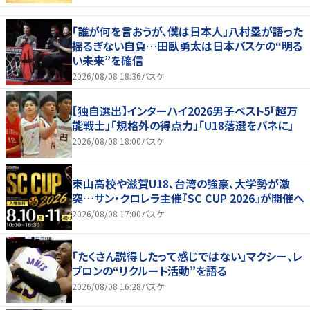
「誰が何を言おうが、僕は日本人」八村塁が語った
揺るぎない自負…田臥勇太は日本バスケの“明る
い未来”を確信
2026/08/08 18:36
バスケ
【独自選出】インターハイ2026男子ベスト5「超万
能戦士」「規格外の得点力」「U18落選をバネに」
2026/08/08 18:00
バスケ
東山高校や滋賀U18、台湾の強豪、大学勢が激
突…サン・クロレラ主催『SC CUP 2026』が開催へ
2026/08/08 17:00
バスケ
「たくさん説得したって感じではない」マクシー、レ
ブロンの“リクルート活動”を語る
2026/08/08 16:28
バスケ