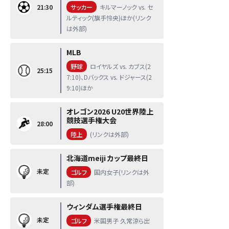
21:30
サッカー
キルマーノック vs. セ
ルティック(旗手怜央)ほか(リンク
は外部)
MLB
野球
ロイヤルズ vs. カブス(2
25:15
7:10)、Dバックス vs. ドジャース(2
9:10)ほか
オレゴン2026 U20世界陸上
競技選手権大会
28:00
陸上
(リンクは外部)
北海道meiji カップ最終日
未定
ゴルフ
国内女子(リンクは外
部)
ウィンダム選手権最終日
未定
ゴルフ
米国男子 久常涼ら出