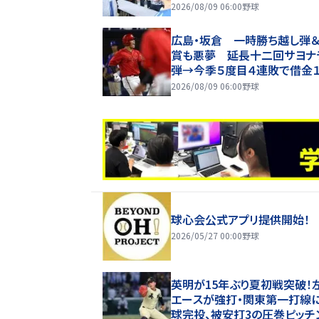
2026/08/09 06:00
野球
広島・坂倉 一時勝ち越し弾
賞も悪夢 延長十二回サヨナ
弾→今季５度目４連敗で借金
2026/08/09 06:00
野球
球心会公式アプリ提供開始！
2026/05/27 00:00
野球
英明が15年ぶり夏初戦突破！
エースが強打・関東第一打線
球完投、被安打3の圧巻ピッチ