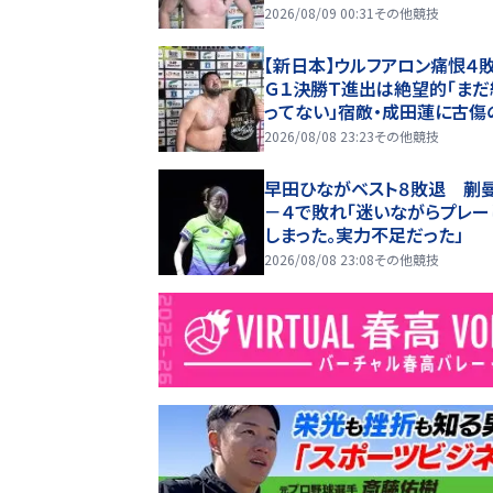
ム・ニューマンは首位タイの勝
2026/08/09 00:31
その他競技
１０
【新日本】ウルフアロン痛恨４
Ｇ１決勝Ｔ進出は絶望的「まだ
ってない」宿敵・成田蓮に古傷
攻められ初のギブアップ負け
2026/08/08 23:23
その他競技
早田ひながベスト８敗退 蒯
－４で敗れ「迷いながらプレー
しまった。実力不足だった」
2026/08/08 23:08
その他競技