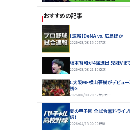
おすすめの記事
【速報】DeNA vs. 広島ほか
2026/08/08 15:00
野球
張本智和が4強進出 兄妹Vま
2026/08/08 21:10
卓球
C大阪MF横山夢樹がデビュー
初G
2026/08/08 20:52
サッカー
夏の甲子園 全試合無料ライブ
信！
2026/04/13 00:00
野球