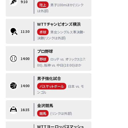
9:10
陸上
男子100mほか(リンク
は外部)
WTTチャンピオンズ横浜
11:30
卓球
男女シングルス準決勝・
決勝(リンクは外部)
プロ野球
14:00
野球
ロッテ vs. オリックス(17:
00)、阪神 vs. 中日(18:00)ほか
男子強化試合
14:00
バスケットボール
日本 vs. モ
ンゴル
金沢競馬
16:35
競馬
(リンクは外部)
WTTヨーロッパスマッシュ