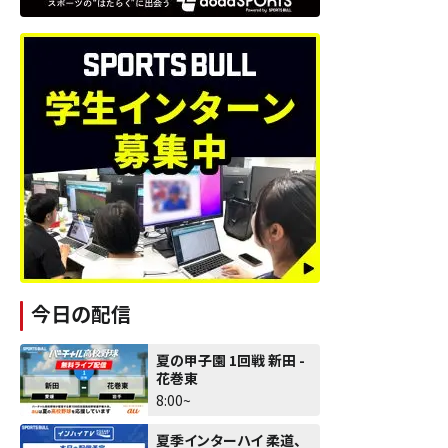
今日の配信
夏の甲子園 1回戦 新田 -
花巻東
8:00~
夏季インターハイ 柔道、