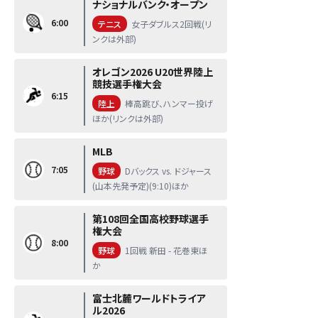
ナショナルバンク・オープン
6:00
テニス
女子ダブルス2回戦(リ
ンクは外部)
オレゴン2026 U20世界陸上
競技選手権大会
6:15
陸上
棒高跳び、ハンマー投げ
ほか(リンクは外部)
MLB
7:05
野球
Dバックス vs. ドジャース
(山本先発予定)(9:10)ほか
第108回全国高校野球選手
権大会
8:00
野球
1回戦 新田 - 花巻東ほ
か
富士北麓ワールドトライア
ル2026