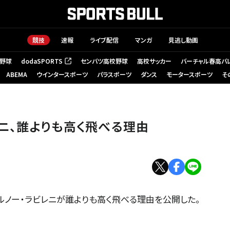
競技
速報
ライブ配信
マンガ
見逃し動画
野球
dodaSPORTS
センバツ高校野球
高校サッカー
バーチャル春高バ
（新しいタブで開く）
ABEMA
ウインタースポーツ
パラスポーツ
ダンス
モータースポーツ
そ
ニ、誰よりも高く飛べる理由
ルノー・ラビレニが誰よりも高く飛べる理由を公開した。