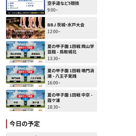
空手道など5競技
9:00~
BBJ 茨城・水戸大会
12:00~
夏の甲子園 1回戦 岡山学
芸館 - 鳥取城北
13:30~
夏の甲子園 1回戦 鳴門渦
潮 - 八王子実践
16:00~
夏の甲子園 1回戦 中京 -
霞ケ浦
18:30~
今日の予定