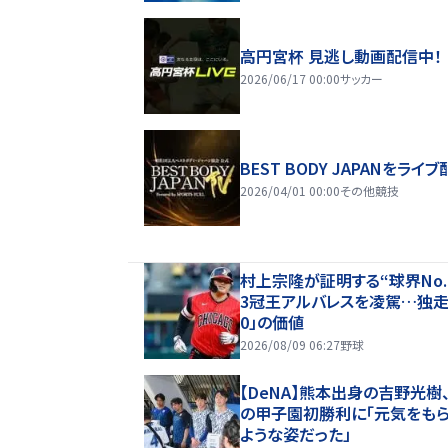
高円宮杯 見逃し動画配信中！
2026/06/17 00:00
サッカー
BEST BODY JAPANをライブ
2026/04/01 00:00
その他競技
村上宗隆が証明する“球界No
3冠王アルバレスを凌駕…独走「
0」の価値
2026/08/09 06:27
野球
【DeNA】熊本出身の吉野光樹
の甲子園初勝利に「元気をも
ような姿だった」