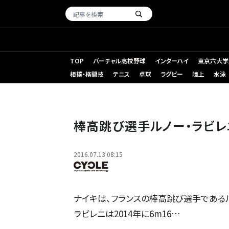
TOP
バーチャル高校野球
インターハイ
東京六大学
相撲・格闘技
テニス
卓球
ラグビー
陸上
水泳
棒高跳び選手ルノー・ラビレニ、誰よりも高く飛べる理由
棒高跳び選手ルノー・ラビレ
2016.07.13 08:15
ナイキは、フランスの棒高跳び選手である
ラビレニは2014年に6m16…