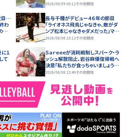
ち点
天
2026/08/09 00:12
その他競技
敗目…
長与千種がデビュー４６年の節目
終わ
「ライオネス飛鳥じゃなきゃ、敵がダ
の膝
ンプ松本じゃなきゃダメだった」マー
ベラスの日本武道館進出誓う
2026/08/08 23:12
その他競技
曼に１
Ｓａｒｅｅｅが消耗戦制しスパーク・ラ
して
ッシュ解散阻止、岩谷麻優復帰戦へ
決意「私たちが食っちゃいましょう」
【マーベラス】
2026/08/08 22:40
その他競技