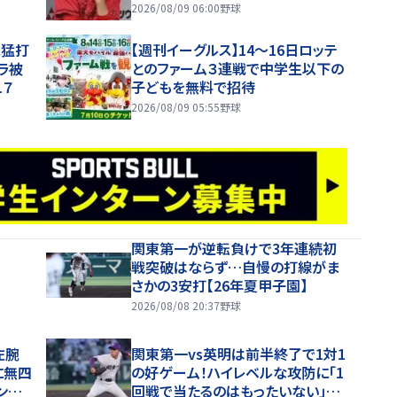
2026/08/09 06:00
野球
＆猛打
【週刊イーグルス】14～16日ロッテ
ラ被
とのファーム３連戦で中学生以下の
１７
子どもを無料で招待
2026/08/09 05:55
野球
関東第一が逆転負けで3年連続初
戦突破はならず…自慢の打線がま
さかの3安打【26年夏甲子園】
2026/08/08 20:37
野球
左腕
関東第一vs英明は前半終了で1対1
に無四
の好ゲーム！ハイレベルな攻防に「1
ング
回戦で当たるのはもったいない」と