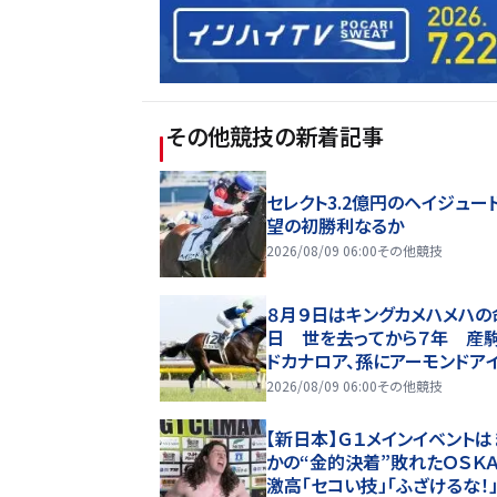
その他競技
の新着記事
セレクト3.2億円のヘイジュード
望の初勝利なるか
2026/08/09 06:00
その他競技
８月９日はキングカメハメハの
日 世を去ってから７年 産
ドカナロア、孫にアーモンドア
数々の名馬を送り出す
2026/08/09 06:00
その他競技
【新日本】Ｇ１メインイベントは
かの“金的決着”敗れたＯＳＫ
激高「セコい技」「ふざけるな！