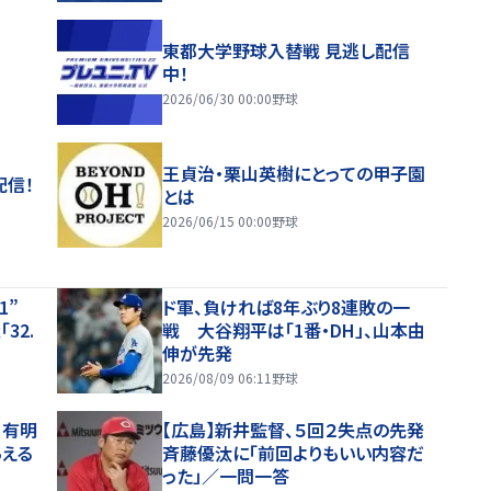
東都大学野球入替戦 見逃し配信
中！
2026/06/30 00:00
野球
王貞治・栗山英樹にとっての甲子園
配信！
とは
2026/06/15 00:00
野球
.1”
ド軍、負ければ8年ぶり8連敗の一
32.
戦 大谷翔平は「1番・DH」、山本由
伸が先発
2026/08/09 06:11
野球
、有明
【広島】新井監督、５回２失点の先発
らえる
斉藤優汰に「前回よりもいい内容だ
った」／一問一答