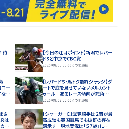
 待
【今日の注目ポイント】新潟でレパー
ドSと中京でCBC賞
2026/08/09 06:00
その他競技
命
【レパードＳ・馬トク最終ジャッジ】ダ
駒ロー
ートで底を見せていないメルカント
イなど
ゥール あるレース傾向が死角に
なる？
2026/08/09 06:00
その他競技
まさ
【シャーガーＣ】武豊騎手は２着が最
ＡＲは
高成績も英国競馬でも抜群の存在
」カラ
感示す 現地実況は「５７歳」に仰