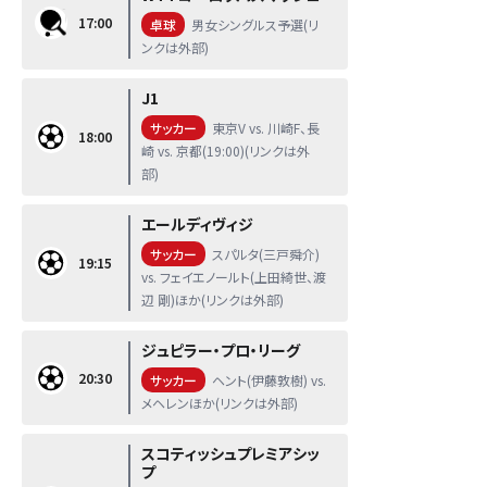
17:00
卓球
男女シングルス予選(リ
ンクは外部)
J1
サッカー
東京V vs. 川崎F、長
18:00
崎 vs. 京都(19:00)(リンクは外
部)
エールディヴィジ
サッカー
スパルタ(三戸舜介)
19:15
vs. フェイエノールト(上田綺世、渡
辺 剛)ほか(リンクは外部)
ジュピラー・プロ・リーグ
20:30
サッカー
ヘント(伊藤敦樹) vs.
メヘレンほか(リンクは外部)
スコティッシュプレミアシッ
プ