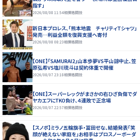
指す」
2026/08/08 11:54
相撲格闘技
新日本プロレス、「熊本地震 チャリティＴシャツ」
発売…利益全額を復興支援へ寄付
2026/08/08 08:23
相撲格闘技
【ONE】「SAMURAI2」山本歩夢VS平山諒中止、笠
原弘希VS塩川琉斗は契約体重で開催
2026/08/07 23:18
相撲格闘技
【ONE】スーパーレックがまさかの右ひざ負傷でダ
ヤカエフにTKO負け、４連敗で正念場
2026/08/07 22:57
相撲格闘技
【スノボ】ミラノ五輪旗手・冨田せな、結婚発表「笑
顔が絶えない家庭を」お相手はプロスノーボーダ