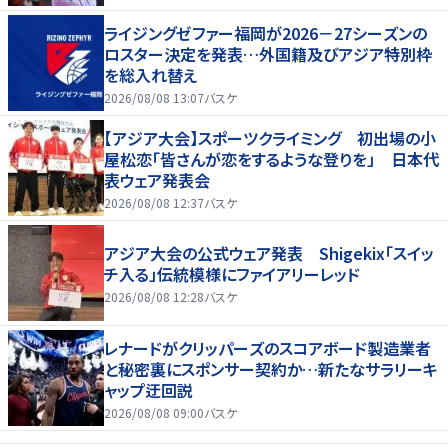
ライジングゼファー福岡が2026－27シーズンの
ロスター決定を発表…外国籍及びアジア特別枠
を総入れ替え
2026/08/08 13:07
バスケ
【アジア大会】スポーツクライミング 初出場の小
屋松恋「皆さんが恋をするような登りを」 日本代
表ウェア発表会
2026/08/08 12:37
バスケ
アジア大会の公式ウェア発表 Shigekix「スイッ
チ入る」伝統模様にファイアリーレッド
2026/08/08 12:28
バスケ
レナードがクリッパーズのスコアボード製造業者
と秘密裏にスポンサー契約か‬…新たなサラリーキ
ャップ迂回説
2026/08/08 09:00
バスケ