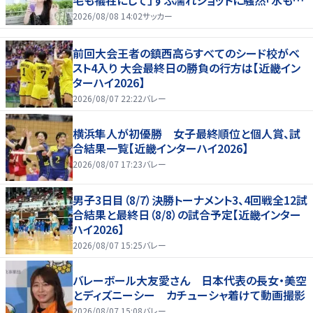
る」「女優さんかと」
2026/08/08 14:02
サッカー
前回大会王者の鎮西高らすべてのシード校がベ
スト4入り 大会最終日の勝負の行方は【近畿イン
ターハイ2026】
2026/08/07 22:22
バレー
横浜隼人が初優勝 女子最終順位と個人賞、試
合結果一覧【近畿インターハイ2026】
2026/08/07 17:23
バレー
男子3日目（8/7）決勝トーナメント3、4回戦全12試
合結果と最終日（8/8）の試合予定【近畿インター
ハイ2026】
2026/08/07 15:25
バレー
バレーボール大友愛さん 日本代表の長女・美空
とディズニーシー カチューシャ着けて動画撮影
2026/08/07 15:08
バレー