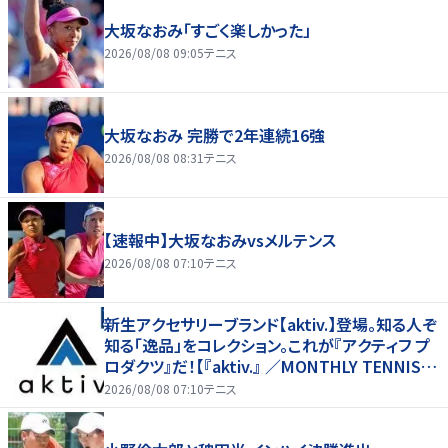
大坂なおみ「すごく楽しかった」
2026/08/08 09:05
テニス
大坂なおみ 完勝で2年連続16強
2026/08/08 08:31
テニス
【速報中】大坂なおみvsメルテンス
2026/08/08 07:10
テニス
新生アクセサリーブランド【aktiv.】登場。知る人ぞ
知る「逸品」をコレクション。これが『アクティフ プ
ロダクツ』だ！【『aktiv.』 ／MONTHLY TENNIS G
EAR SELECTION TENNIS EYE】
2026/08/08 07:10
テニス