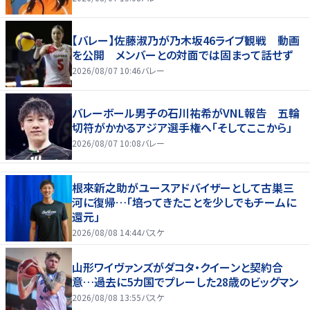
【バレー】佐藤淑乃が乃木坂46ライブ観戦 動画
を公開 メンバーとの対面では固まって話せず
2026/08/07 10:46
バレー
バレーボール男子の石川祐希がVNL報告 五輪
切符がかかるアジア選手権へ「そしてここから」
2026/08/07 10:08
バレー
根來新之助がユースアドバイザーとして古巣三
河に復帰…「培ってきたことを少しでもチームに
還元」
2026/08/08 14:44
バスケ
山形ワイヴァンズがダコタ・クイーンと契約合
意…過去に5カ国でプレーした28歳のビッグマン
2026/08/08 13:55
バスケ