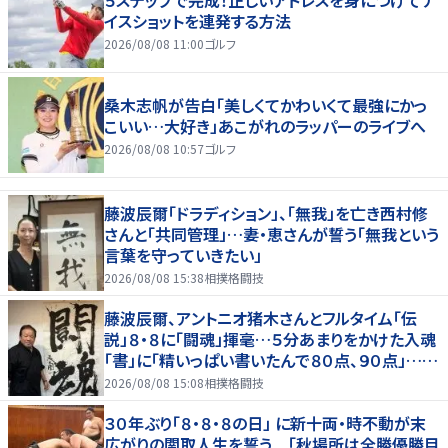
５ステップで完成！正しいアドレスを身につけてナ
イスショットを連発する方法
2026/08/08 11:00
ゴルフ
桑木志帆が告白「美しくてかわいくて最強にかっ
こいい…大好き」あこがれのラッパーのライブへ
2026/08/08 10:57
ゴルフ
藤波辰爾「ドラディション」、「無我」を亡き西村修
さんと「共同管理」…妻・恵さんが誓う「無我という
言葉を守っていきたい」
2026/08/08 15:38
相撲格闘技
藤波辰爾、アントニオ猪木さんとフルタイム「伝
説」８・８に「闘魂」揮毫…５分あまりをかけた入魂
「書」に「精いっぱい書いたんで８０点、９０点」…
「人間・藤波辰爾展」開催
2026/08/08 15:08
相撲格闘技
３０年ぶり「８・８・８の日」 に新十両・時不動が末
広がりの関取人生を誓う 「秋場所は全勝優勝目