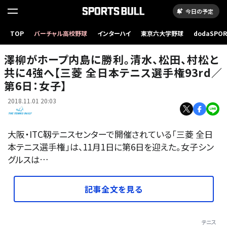
今日の予定
TOP
バーチャル高校野球
インターハイ
東京六大学野球
dodaSPO
大会の様子
（新しいタブ
澤柳がホープ内島に勝利。清水、松田、村松と
共に4強へ【三菱 全日本テニス選手権93rd／
第6日：女子】
2018.11.01 20:03
大阪・ITC靱テニスセンターで開催されている「三菱 全日
本テニス選手権」は、11月1日に第6日を迎えた。女子シン
グルスは…
記事全文を見る
テニス