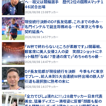
へ…祖父は競輪選手 歴代２位の国際Ａマッチ１
４６試合出場
2026/08/08 15:08
サッカー
現役続行決断のＤＦ長友佑都、これまでの歩み…
名門インテルで副主将務める…ＦＣ東京と今季も
契約延長へ
2026/08/08 14:57
サッカー
「Ｗ杯で終わらないところが素敵です」Ｊ開幕戦、
観客席に美人女優２人の姿 笑顔２ショットにネ
ット騒然「なぬ！？普通の席で」「めちゃめちゃ最上
級に可愛すぎ」
2026/08/08 14:47
サッカー
ＤＦ長友佑都が現役続行を決断 今季もＦＣ東京
でプレー、前人未到５大会連続Ｗ杯出場の鉄人が
引退も選択肢に熟考の末に
2026/08/08 14:37
サッカー
「全力でびしょ濡れに！！」２８歳サッカー日本代表
美女、猛暑ディズニー満喫姿に反響「顔面も髪の
毛も犠牲にして」ずぶ濡れショットに騒然「水も滴