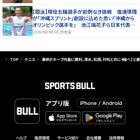
【競泳】現役五輪選手が前例なき挑戦 塩浦慎理
が「沖縄スプリント」創設に込めた思い「沖縄から
オリンピック選手を」 池江璃花子ら日本代表も
参戦
2026/08/08 00:29
水泳
TOP
テニス
澤柳がホープ内島に勝利。清水、松田、村松と共に4強へ【三菱 
アプリ版
ヘルプ
推奨環境
サービス紹介
会社概要
採用情報