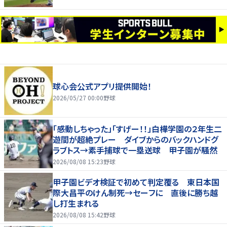
球心会公式アプリ提供開始！
2026/05/27 00:00
野球
「感動しちゃった」「すげー！！」白樺学園の２年生二
遊間が超絶プレー ダイブからのバックハンドグ
ラブトス→素手捕球で一塁送球 甲子園が騒然
2026/08/08 15:23
野球
甲子園ビデオ検証で初めて判定覆る 東日本国
際大昌平のけん制死→セーフに 直後に勝ち越
し打生まれる
2026/08/08 15:42
野球