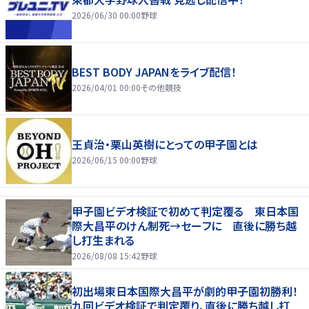
2026/06/30 00:00
野球
BEST BODY JAPANをライブ配信！
2026/04/01 00:00
その他競技
王貞治・栗山英樹にとっての甲子園とは
2026/06/15 00:00
野球
甲子園ビデオ検証で初めて判定覆る 東日本国
際大昌平のけん制死→セーフに 直後に勝ち越
し打生まれる
2026/08/08 15:42
野球
初出場東日本国際大昌平が劇的甲子園初勝利！
九回ビデオ検証で判定覆り、直後に勝ち越し打