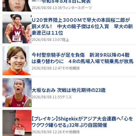
ー…令和８年８月８日に発表
2026/08/08 13:36
ウィンタースポーツ
Ｕ２０世界陸上３０００Ｍで早大の本田桜二郎が
銅メダル！ 中大の簡子傑は６位入賞 早大の新
妻遼己は１１位
2026/08/08 13:07
陸上
今村聖奈騎手が足を負傷 新潟９Ｒ以降の４鞍
は乗り替わりに ４Ｒの馬場入場で騎乗馬が放馬
2026/08/08 12:47
その他競技
大坂なおみ 次戦は地元期待の23歳
2026/08/08 11:55
テニス
【ブレイキン】Shigekixがアジア大会連覇へ「心を
ワクワク躍らせる」32年ぶり自国開催
2026/08/08 12:26
その他競技