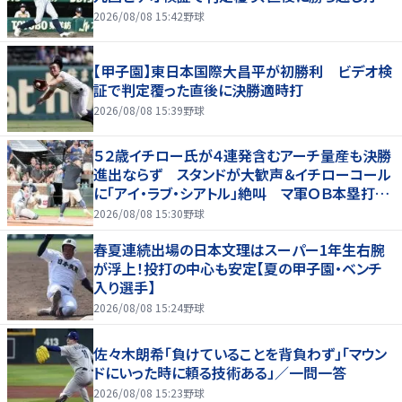
2026/08/08 15:42
野球
【甲子園】東日本国際大昌平が初勝利 ビデオ検
証で判定覆った直後に決勝適時打
2026/08/08 15:39
野球
５２歳イチロー氏が４連発含むアーチ量産も決勝
進出ならず スタンドが大歓声＆イチローコール
に「アイ・ラブ・シアトル」絶叫 マ軍ＯＢ本塁打競
争に登場
2026/08/08 15:30
野球
春夏連続出場の日本文理はスーパー1年生右腕
が浮上！投打の中心も安定【夏の甲子園・ベンチ
入り選手】
2026/08/08 15:24
野球
佐々木朗希「負けていることを背負わず」「マウン
ドにいった時に頼る技術ある」／一問一答
2026/08/08 15:23
野球