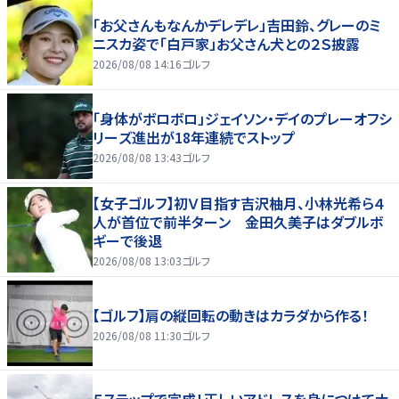
「お父さんもなんかデレデレ」吉田鈴、グレーのミ
ニスカ姿で「白戸家」お父さん犬との２Ｓ披露
2026/08/08 14:16
ゴルフ
「身体がボロボロ」ジェイソン・デイのプレーオフシ
リーズ進出が18年連続でストップ
2026/08/08 13:43
ゴルフ
【女子ゴルフ】初Ｖ目指す吉沢柚月、小林光希ら４
人が首位で前半ターン 金田久美子はダブルボ
ギーで後退
2026/08/08 13:03
ゴルフ
【ゴルフ】肩の縦回転の動きはカラダから作る！
2026/08/08 11:30
ゴルフ