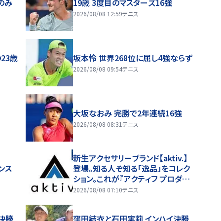
人のみ
19歳 3度目のマスターズ16強
2026/08/08 12:59
テニス
23歳
坂本怜 世界268位に屈し4強ならず
2026/08/08 09:54
テニス
大坂なおみ 完勝で2年連続16強
2026/08/08 08:31
テニス
新生アクセサリーブランド【aktiv.】
ンス
登場。知る人ぞ知る「逸品」をコレク
ション。これが『アクティフ プロダク
ツ』だ！【『aktiv.』 ／MONTHLY TE
2026/08/08 07:10
テニス
NNIS GEAR SELECTION TENNIS
EYE】
決勝
窪田結衣と石田実莉 インハイ決勝