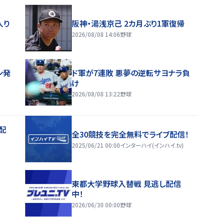
入り
阪神・湯浅京己 2カ月ぶり1軍復帰
2026/08/08 14:06
野球
ン発
ド軍が7連敗 悪夢の逆転サヨナラ負
け
2026/08/08 13:22
野球
配
全30競技を完全無料でライブ配信！
2025/06/21 00:00
インターハイ(インハイ.tv)
東都大学野球入替戦 見逃し配信
中！
2026/06/30 00:00
野球