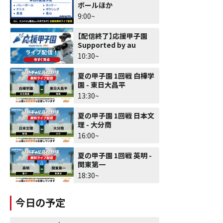
ボールほか
9:00~
【配信終了】応援甲子園
Supported by au
10:30~
夏の甲子園 1回戦 白樺学
園 - 東日大昌平
13:30~
夏の甲子園 1回戦 日本文
理 - 大分商
16:00~
夏の甲子園 1回戦 英明 -
関東第一
18:30~
今日の予定