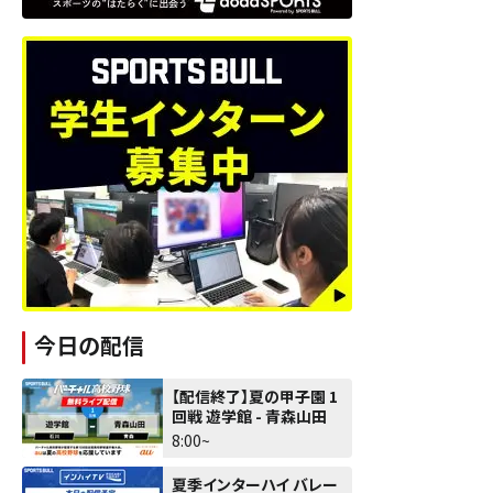
今日の配信
【配信終了】夏の甲子園 1
回戦 遊学館 - 青森山田
8:00~
夏季インターハイ バレー