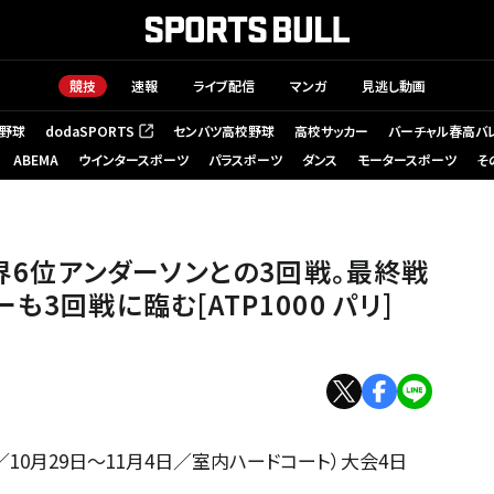
競技
速報
ライブ配信
マンガ
見逃し動画
野球
dodaSPORTS
センバツ高校野球
高校サッカー
バーチャル春高バ
（新しいタブで開く）
ABEMA
ウインタースポーツ
パラスポーツ
ダンス
モータースポーツ
そ
世界6位アンダーソンとの3回戦。最終戦
3回戦に臨む[ATP1000 パリ]
・パリ／10月29日～11月4日／室内ハードコート）大会4日