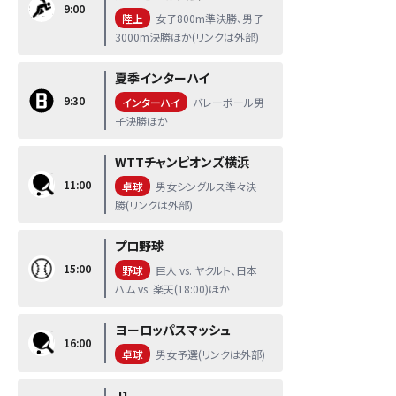
9:00
陸上
女子800m準決勝、男子
3000m決勝ほか(リンクは外部)
夏季インターハイ
9:30
インターハイ
バレーボール男
子決勝ほか
WTTチャンピオンズ横浜
11:00
卓球
男女シングルス準々決
勝(リンクは外部)
プロ野球
15:00
野球
巨人 vs. ヤクルト、日本
ハム vs. 楽天(18:00)ほか
ヨーロッパスマッシュ
16:00
卓球
男女予選(リンクは外部)
J1