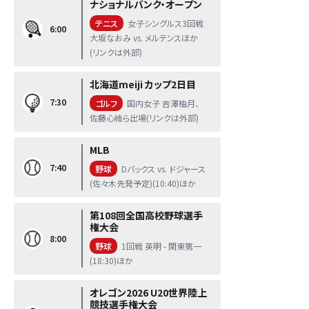
ナショナルバンク・オープン
テニス
女子シングルス3回戦
6:00
大坂なおみ vs. メルテンスほか
(リンクは外部)
北海道meiji カップ2日目
7:30
ゴルフ
国内女子 吉澤柚月、
佐藤心結ら出場(リンクは外部)
MLB
7:40
野球
Dバックス vs. ドジャース
(佐々木先発予定)(10:40)ほか
第108回全国高校野球選手
権大会
8:00
野球
1回戦 英明 - 関東第一
(18:30)ほか
オレゴン2026 U20世界陸上
競技選手権大会