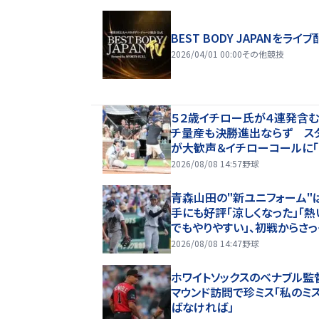
BEST BODY JAPANをライブ
2026/04/01 00:00
その他競技
５２歳イチロー氏が４連発含
チ量産も決勝進出ならず ス
が大歓声＆イチローコールに「
ラブ・シアトル」絶叫 マ軍Ｏ
2026/08/08 14:57
野球
打競争に登場
青森山田の"新ユニフォーム"
手にも好評「涼しくなった」「熱
でもやりやすい」、初戦からさっ
効果を実感【26年夏甲子園】
2026/08/08 14:47
野球
ホワイトソックスのベナブル監
マウンド訪問で珍ミス「私のミス
ばなければ」