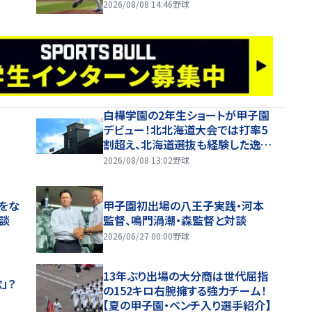
2026/08/08 14:46
野球
白樺学園の2年生ショートが甲子園
デビュー！北北海道大会では打率5
割超え、北海道選抜も経験した逸材
【26年夏甲子園】
2026/08/08 13:02
野球
スをな
甲子園初出場の八王子実践・河本
談
監督、鳴門渦潮・森監督と対談
2026/06/27 00:00
野球
13年ぶり出場の大分商は世代屈指
」？
の152キロ右腕擁する強力チーム！
【夏の甲子園・ベンチ入り選手紹介】