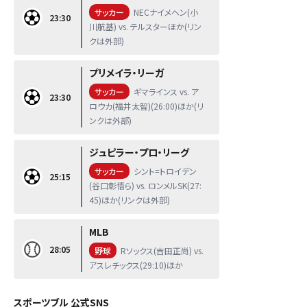
サッカー
NECナイメヘン(小
23:30
川航基) vs. テルスターほか(リン
クは外部)
プリメイラ・リーガ
サッカー
ギマラインス vs. ア
23:30
ロウカ(福井太智)(26:00)ほか(リ
ンクは外部)
ジュピラー・プロ・リーグ
サッカー
シント=トロイデン
25:15
(谷口彰悟ら) vs. ロンメルSK(27:
45)ほか(リンクは外部)
MLB
28:05
野球
Rソックス(吉田正尚) vs.
アスレチックス(29:10)ほか
スポーツブル 公式SNS