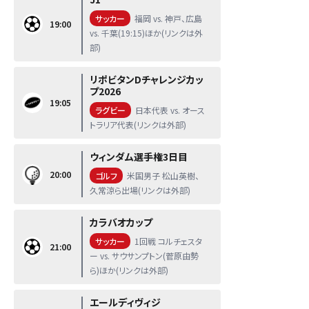
サッカー
福岡 vs. 神戸、広島
19:00
vs. 千葉(19:15)ほか(リンクは外
部)
リポビタンDチャレンジカッ
プ2026
19:05
ラグビー
日本代表 vs. オース
トラリア代表(リンクは外部)
ウィンダム選手権3日目
20:00
ゴルフ
米国男子 松山英樹、
久常涼ら出場(リンクは外部)
カラバオカップ
サッカー
1回戦 コルチェスタ
21:00
ー vs. サウサンプトン(菅原由勢
ら)ほか(リンクは外部)
エールディヴィジ