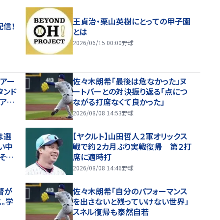
王貞治・栗山英樹にとっての甲子園
配信！
とは
2026/06/15 00:00
野球
むアー
佐々木朗希「最後は危なかった」ヌ
タンド
ートバーとの対決振り返る「点につ
アイ・
ながる打席なくて良かった」
Ｂ本塁
2026/08/08 14:53
野球
は選
【ヤクルト】山田哲人２軍オリックス
い中
戦で約２カ月ぶり実戦復帰 第２打
そく
席に適時打
2026/08/08 14:46
野球
督が
佐々木朗希「自分のパフォーマンス
。学
を出さないと残っていけない世界」
スネル復帰も泰然自若