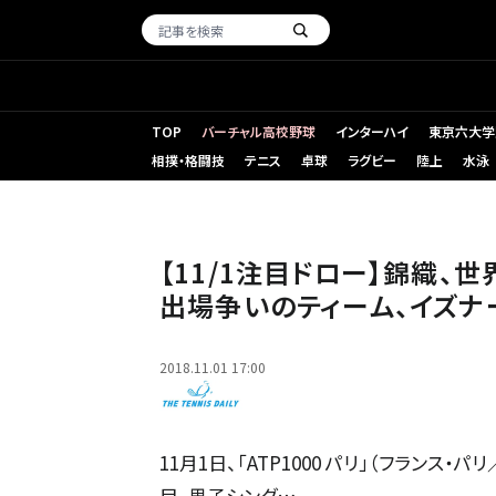
TOP
バーチャル高校野球
インターハイ
東京六大学
相撲・格闘技
テニス
卓球
ラグビー
陸上
水泳
「全米オープン」での錦織圭
【11/1注目ドロー】錦織、
出場争いのティーム、イズナーも
2018.11.01 17:00
11月1日、「ATP1000 パリ」（フランス
目。男子シング…