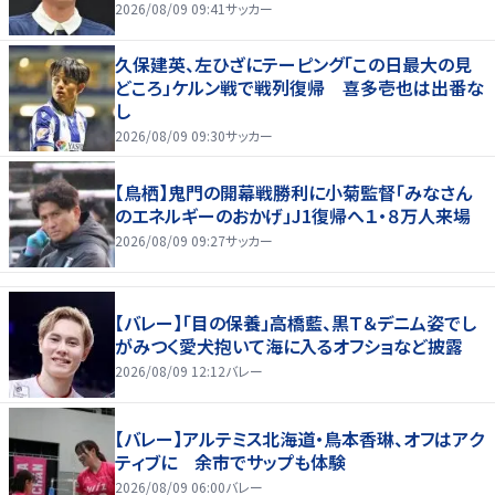
2026/08/09 09:41
サッカー
久保建英、左ひざにテーピング「この日最大の見
どころ」ケルン戦で戦列復帰 喜多壱也は出番な
し
2026/08/09 09:30
サッカー
【鳥栖】鬼門の開幕戦勝利に小菊監督「みなさん
のエネルギーのおかげ」J1復帰へ１・８万人来場
2026/08/09 09:27
サッカー
【バレー】「目の保養」高橋藍、黒Ｔ＆デニム姿でし
がみつく愛犬抱いて海に入るオフショなど披露
2026/08/09 12:12
バレー
【バレー】アルテミス北海道・鳥本香琳、オフはアク
ティブに 余市でサップも体験
2026/08/09 06:00
バレー