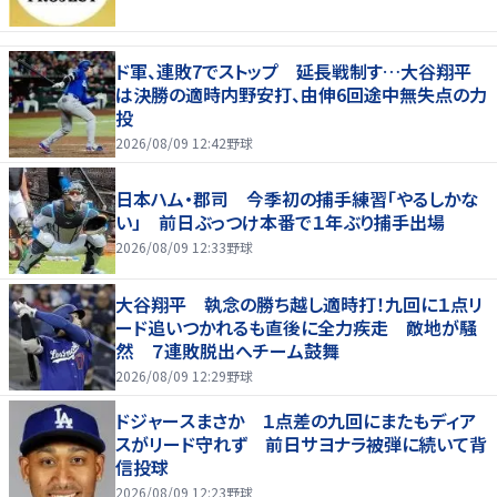
ド軍、連敗7でストップ 延長戦制す…大谷翔平
は決勝の適時内野安打、由伸6回途中無失点の力
投
2026/08/09 12:42
野球
日本ハム・郡司 今季初の捕手練習「やるしかな
い」 前日ぶっつけ本番で１年ぶり捕手出場
2026/08/09 12:33
野球
大谷翔平 執念の勝ち越し適時打！九回に１点リ
ード追いつかれるも直後に全力疾走 敵地が騒
然 ７連敗脱出へチーム鼓舞
2026/08/09 12:29
野球
ドジャースまさか １点差の九回にまたもディア
スがリード守れず 前日サヨナラ被弾に続いて背
信投球
2026/08/09 12:23
野球