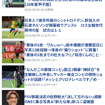
【26年夏甲子園】
2026/08/09 08:18
野球
日本人７選手所属のシントトロイデン、新加入の
石渡ネルソンが開幕戦でアシスト ロス五輪世代
期待の星 試合は１-１
2026/08/09 12:31
サッカー
｢最後の1枚…ワルぃゎ〜｣鈴木優磨が激勝翌日に
写真12枚投稿→渾身の“煽りショット”に興奮！
｢最後の1枚までの壮大なフリ｣｢知念くんのことど
んだけ好きなんよｗ｣
2026/08/09 11:35
サッカー
｢なんだこの最強コンビ｣国立J開幕“神試合”を
生観戦した仲良しサッカー美女コンビの現地ショ
ットが話題！｢メッシとクリロナレベルです｣｢めちゃ
くちゃ可愛い｣
2026/08/09 11:05
サッカー
PSV移籍決定の佐野航大「決して忘れない」感謝
のNEC集合写真＆「新たな章」新ユニ姿披露