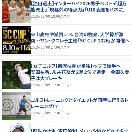
【独自選出】インターハイ2026男子ベスト5「超万
能戦士」「規格外の得点力」「U18落選をバネに」
2026/08/08 18:00
バスケ
東山高校や滋賀U18、台湾の強豪、大学勢が激
突…サン・クロレラ主催『SC CUP 2026』が開催へ
2026/08/08 17:00
バスケ
【女子ゴルフ】吉沢柚月が単独トップで後半へ
安田祐香、永井花奈が２差２位で追走 金田久美
子は大ブレーキ
2026/08/09 11:38
ゴルフ
ゴルフトレーニングとダイエットが同時に行えるト
レーニング！？
2026/08/09 11:30
ゴルフ
「趣味かき氷」吉田優利、メロンや桃などさまざま