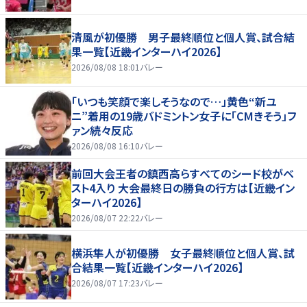
清風が初優勝 男子最終順位と個人賞、試合結
果一覧【近畿インターハイ2026】
2026/08/08 18:01
バレー
「いつも笑顔で楽しそうなので…」黄色“新ユ
ニ”着用の19歳バドミントン女子に「CMきそう」フ
ァン続々反応
2026/08/08 16:10
バレー
前回大会王者の鎮西高らすべてのシード校がベ
スト4入り 大会最終日の勝負の行方は【近畿イン
ターハイ2026】
2026/08/07 22:22
バレー
横浜隼人が初優勝 女子最終順位と個人賞、試
合結果一覧【近畿インターハイ2026】
2026/08/07 17:23
バレー