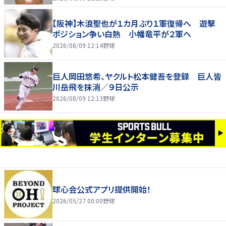
【阪神】木浪聖也が１カ月ぶり１軍復帰へ 遊撃
ポジション争い白熱 小幡竜平が２軍へ
2026/08/09 12:14
野球
巨人岡田悠希、ヤクルト松本健吾を登録 巨人皆
川岳飛を抹消／９日公示
2026/08/09 12:13
野球
球心会公式アプリ提供開始！
2026/05/27 00:00
野球