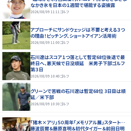
なかき氷を日本の１週間で堪能する姿披露
2026/08/09 11:11
ゴルフ
アプローチにサンドウェッジは不要と考える３つ
の理由！ピッチング、ショートアイアン活用術
2026/08/09 11:00
ゴルフ
石川遼はスコア１つ落として暫定68位後退で最
終日へ、悪天候で日没順延 米男子下部ゴルフ
第３日
2026/08/09 10:40
ゴルフ
グリーンで苦戦の石川遼は暫定68位 3日目は順
延／米下部
2026/08/09 10:30
ゴルフ
「猪木×アリ」５０周年「メモリアル展」スタート…
藤波辰爾＆藤原喜明＆初代タイガー＆前田日明