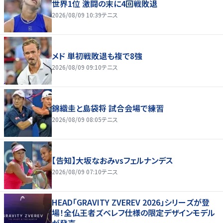
世界1位 激闘の末に4回戦敗退
2026/08/09 10:39
テニス
メド 単初戦敗退も複で8強
2026/08/09 09:10
テニス
錦織圭と島袋将 試合会場で練習
2026/08/09 08:05
テニス
【告知】大坂なおみvsフェルナンデス
2026/08/09 07:10
テニス
HEAD「GRAVITY ZVEREV 2026」シリーズが登
場！全仏王者ズベレフ仕様の限定デザインモデル