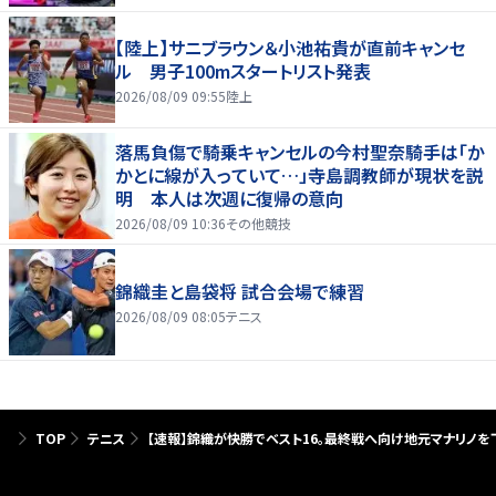
【陸上】サニブラウン＆小池祐貴が直前キャンセ
ル 男子100mスタートリスト発表
2026/08/09 09:55
陸上
落馬負傷で騎乗キャンセルの今村聖奈騎手は「か
かとに線が入っていて…」寺島調教師が現状を説
明 本人は次週に復帰の意向
2026/08/09 10:36
その他競技
錦織圭と島袋将 試合会場で練習
2026/08/09 08:05
テニス
TOP
テニス
【速報】錦織が快勝でベスト16。最終戦へ向け地元マナリノを下す[