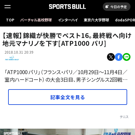
今日の予定
TOP
バーチャル高校野球
インターハイ
東京六大学野球
dodaSPO
「ATP1000 パリ」2回戦での錦織圭
（新しいタブ
【速報】錦織が快勝でベスト16。最終戦へ向け
地元マナリノを下す[ATP1000 パリ]
2018.10.31 20:39
「ATP1000 パリ」（フランス・パリ／10月29日～11月4日／
室内ハードコート）の大会3日目、男子シングルス2回戦…
記事全文を見る
テニス