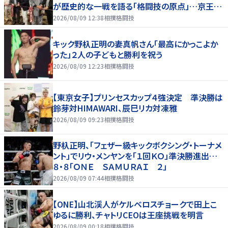
が歴史的な一戦を語る「格闘技の原点」…京王プ
ラザホテルで３１日まで
2026/08/09 12:38
相撲格闘技
キック野杁正明の妻真帆さん「最高にかっこよか
った」２人の子どもと勝利を祝う
2026/08/09 12:23
相撲格闘技
【東京女子】プリンセスカップ４強決定 準決勝は
鈴芽対HIMAWARI、辰巳リカ対凍雅
2026/08/09 09:23
相撲格闘技
野杁正明、「フェザー級キックボクシング・トーナメ
ント」でリウ・メンヤンを「１回ＫＯ」準決勝進出…
８・８「ＯＮＥ ＳＡＭＵＲＡＩ ２」
2026/08/09 07:44
相撲格闘技
【ONE】山北渓人がケルベロスチョークで田上こ
ゆるに勝利、チャトリCEOは王座挑戦を明言
2026/08/09 00:18
相撲格闘技