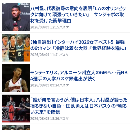
八村塁、代表復帰の意向を表明「ＬＡのオリンピッ
クに向けて頑張っていきたい」 サンジャポの取
材を受けた衝撃理由
2026/08/09 12:15
バスケ
【独自選出】インターハイ2026女子ベスト5「最強
の6thマン」「冷静沈着な大器」「世界経験を糧に」
2026/08/09 11:41
バスケ
モンテ・エリス、アルコーン州立大のGMへ…元NB
A選手の大学バスケ界進出が続く
2026/08/09 09:34
バスケ
「誰が何を言おうが、僕は日本人」八村塁が語った
揺るぎない自負…田臥勇太は日本バスケの“明る
い未来”を確信
2026/08/08 18:36
バスケ