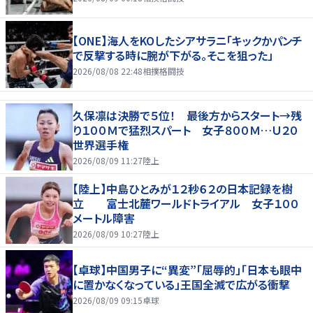
【ONE】海人をKOしたシアサラニ「キックかパンチ
で反撃する時に腕が下がる。そこを狙った」
2026/08/08 22:48
相撲格闘技
久保凛は決勝で５位！ 最後方からスタート→残
り１００Ｍで猛烈スパート 女子８００Ｍ…Ｕ２０
世界選手権
2026/08/09 11:27
陸上
【陸上】中島ひとみが１２秒６２の日本記録を樹
立 富士北麓ワールドトライアル 女子１００
メートル障害
2026/08/09 10:27
陸上
【卓球】中国男子に“異変”「屈辱的」「日本も眼中
に置かなくなっている」王国全滅で広がる衝撃
2026/08/09 09:15
卓球