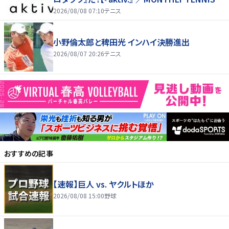
EAR SELECTION TENNIS EYE】
2026/08/08 07:10
テニス
小野倫太郎と稗田光 インハイ決勝進出
2026/08/07 20:26
テニス
おすすめの記事
【速報】巨人 vs. ヤクルトほか
2026/08/08 15:00
野球