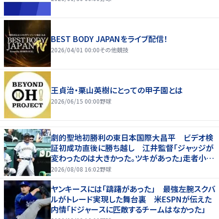
BEST BODY JAPANをライブ配信！
2026/04/01 00:00
その他競技
王貞治・栗山英樹にとっての甲子園とは
2026/06/15 00:00
野球
劇的聖地初勝利の東日本国際大昌平 ビデオ検
証初成功直後に勝ち越し 江井監督「ジャッジが
変わったのは大きかった。ツキがあった」走者小内
は「自信があってセーフになってくれと」
2026/08/08 16:02
野球
ヤンキースには「躊躇があった」 最強左腕スクバ
ルがトレード実現した舞台裏 米ESPNが伝えた
内情「ドジャースに匹敵するチームはなかった」