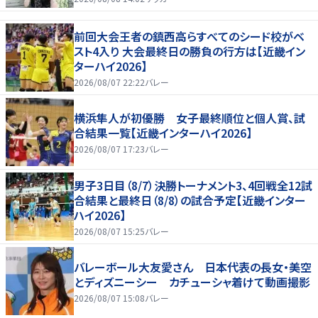
前回大会王者の鎮西高らすべてのシード校がベ
スト4入り 大会最終日の勝負の行方は【近畿イン
ターハイ2026】
2026/08/07 22:22
バレー
横浜隼人が初優勝 女子最終順位と個人賞、試
合結果一覧【近畿インターハイ2026】
2026/08/07 17:23
バレー
男子3日目（8/7）決勝トーナメント3、4回戦全12試
合結果と最終日（8/8）の試合予定【近畿インター
ハイ2026】
2026/08/07 15:25
バレー
バレーボール大友愛さん 日本代表の長女・美空
とディズニーシー カチューシャ着けて動画撮影
2026/08/07 15:08
バレー