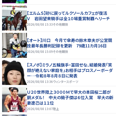
【エルムＳ】砂に戻ってルクソールカフェが復活
Ｖ 岩田望来騎手は全１０場重賞制覇へリーチ
2026/08/08 15:33
その他競技
【オート】川口 今月で傘寿の鈴木章夫が公営競
技最年長勝利記録を更新 79歳11カ月16日
2026/08/08 15:09
その他競技
【スノボ】ミラノ五輪旗手・冨田せな、結婚発表「笑
顔が絶えない家庭を」お相手はプロスノーボーダ
ー…令和８年８月８日に発表
2026/08/08 13:36
ウィンタースポーツ
Ｕ２０世界陸上３０００Ｍで早大の本田桜二郎が
銅メダル！ 中大の簡子傑は６位入賞 早大の新
妻遼己は１１位
2026/08/08 13:07
陸上