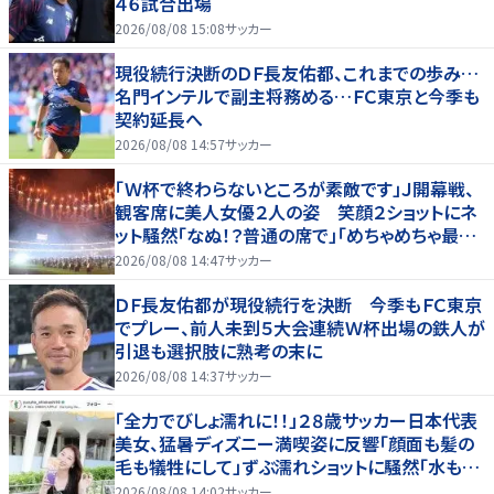
４６試合出場
2026/08/08 15:08
サッカー
現役続行決断のＤＦ長友佑都、これまでの歩み…
名門インテルで副主将務める…ＦＣ東京と今季も
契約延長へ
2026/08/08 14:57
サッカー
「Ｗ杯で終わらないところが素敵です」Ｊ開幕戦、
観客席に美人女優２人の姿 笑顔２ショットにネ
ット騒然「なぬ！？普通の席で」「めちゃめちゃ最上
級に可愛すぎ」
2026/08/08 14:47
サッカー
ＤＦ長友佑都が現役続行を決断 今季もＦＣ東京
でプレー、前人未到５大会連続Ｗ杯出場の鉄人が
引退も選択肢に熟考の末に
2026/08/08 14:37
サッカー
「全力でびしょ濡れに！！」２８歳サッカー日本代表
美女、猛暑ディズニー満喫姿に反響「顔面も髪の
毛も犠牲にして」ずぶ濡れショットに騒然「水も滴
る」「女優さんかと」
2026/08/08 14:02
サッカー