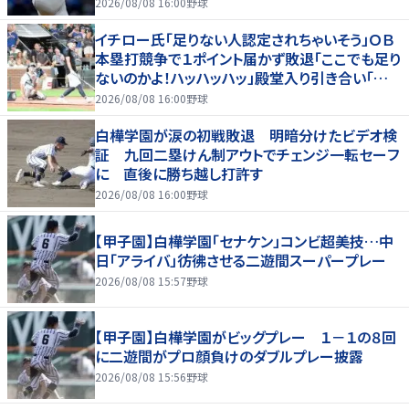
2026/08/08 16:00
野球
イチロー氏「足りない人認定されちゃいそう」ＯＢ
本塁打競争で１ポイント届かず敗退「ここでも足り
ないのかよ！ハッハッハッ」殿堂入り引き合い「誰か
に分析してもらわないと」
2026/08/08 16:00
野球
白樺学園が涙の初戦敗退 明暗分けたビデオ検
証 九回二塁けん制アウトでチェンジ一転セーフ
に 直後に勝ち越し打許す
2026/08/08 16:00
野球
【甲子園】白樺学園「セナケン」コンビ超美技…中
日「アライバ」彷彿させる二遊間スーパープレー
2026/08/08 15:57
野球
【甲子園】白樺学園がビッグプレー １－１の８回
に二遊間がプロ顔負けのダブルプレー披露
2026/08/08 15:56
野球