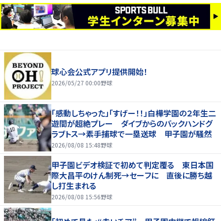
球心会公式アプリ提供開始！
2026/05/27 00:00
野球
「感動しちゃった」「すげー！！」白樺学園の２年生二
遊間が超絶プレー ダイブからのバックハンドグ
ラブトス→素手捕球で一塁送球 甲子園が騒然
2026/08/08 15:48
野球
甲子園ビデオ検証で初めて判定覆る 東日本国
際大昌平のけん制死→セーフに 直後に勝ち越
し打生まれる
2026/08/08 15:56
野球