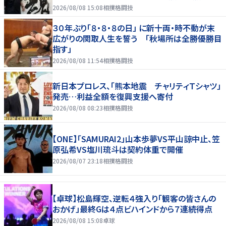
「人間・藤波辰爾展」開催
2026/08/08 15:08
相撲格闘技
３０年ぶり「８・８・８の日」 に新十両・時不動が末
広がりの関取人生を誓う 「秋場所は全勝優勝目
指す」
2026/08/08 11:54
相撲格闘技
新日本プロレス、「熊本地震 チャリティＴシャツ」
発売…利益全額を復興支援へ寄付
2026/08/08 08:23
相撲格闘技
【ONE】「SAMURAI2」山本歩夢VS平山諒中止、笠
原弘希VS塩川琉斗は契約体重で開催
2026/08/07 23:18
相撲格闘技
【卓球】松島輝空、逆転４強入り「観客の皆さんの
おかげ」最終Gは４点ビハインドから７連続得点
2026/08/08 15:08
卓球