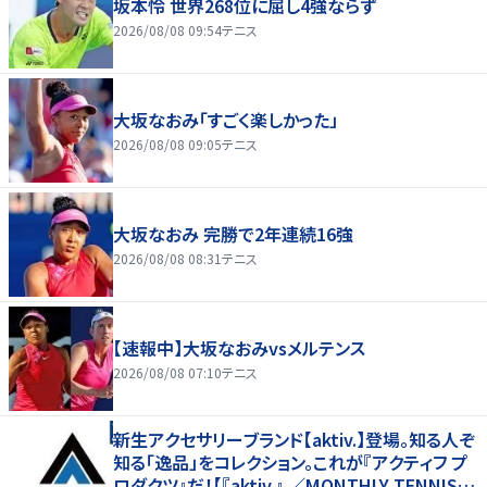
坂本怜 世界268位に屈し4強ならず
2026/08/08 09:54
テニス
大坂なおみ「すごく楽しかった」
2026/08/08 09:05
テニス
大坂なおみ 完勝で2年連続16強
2026/08/08 08:31
テニス
【速報中】大坂なおみvsメルテンス
2026/08/08 07:10
テニス
新生アクセサリーブランド【aktiv.】登場。知る人ぞ
知る「逸品」をコレクション。これが『アクティフ プ
ロダクツ』だ！【『aktiv.』 ／MONTHLY TENNIS G