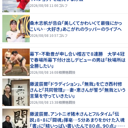
2026/08/08 11:00
ゴルフ
桑木志帆が告白「美しくてかわいくて最強にかっ
こいい…大好き」あこがれのラッパーのライブへ
2026/08/08 10:57
ゴルフ
幕下・不動豊が申し合い稽古で８連勝 大学４冠
で春場所幕下付け出しデビューの男は「秋場所は
全勝したい」
2026/08/08 16:08
相撲格闘技
藤波辰爾「ドラディション」、「無我」を亡き西村修
さんと「共同管理」…妻・恵さんが誓う「無我という
言葉を守っていきたい」
2026/08/08 15:38
相撲格闘技
藤波辰爾、アントニオ猪木さんとフルタイム「伝
説」８・８に「闘魂」揮毫…５分あまりをかけた入魂
「書」に「精いっぱい書いたんで８０点、９０点」…