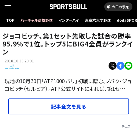
今日の予定
TOP
バーチャル高校野球
インターハイ
東京六大学野球
dodaSPO
「ATP1000 上海」でのジョコビッチ
（新しいタブ
ジョコビッチ、第1セット先取した試合の勝率
95.9％で1位。トップ5にBIG4全員がランクイ
ン
2018.10.30 20:31
現地の10月30日「ATP1000 パリ」初戦に臨む、ノバク・ジョ
コビッチ（セルビア）。ATP公式サイトによれば、第1セ…
記事全文を見る
テニス