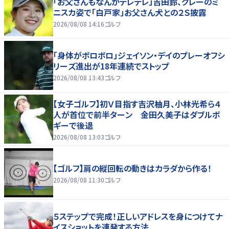
「お父さんもなんかデレデレ」吉田鈴、グレーのミ
ニスカ姿で「白戸家」お父さん犬との２Ｓ披露
2026/08/08 14:16
ゴルフ
「身体がボロボロ」ジェイソン・デイのプレーオフシ
リーズ進出が18年連続でストップ
2026/08/08 13:43
ゴルフ
【女子ゴルフ】初Ｖ目指す吉沢柚月、小林光希ら４
人が首位で前半ターン 金田久美子はダブルボ
ギーで後退
2026/08/08 13:03
ゴルフ
【ゴルフ】肩の縦回転の動きはカラダから作る！
2026/08/08 11:30
ゴルフ
５ステップで完成！正しいアドレスを身につけてナ
イスショットを連発する方法