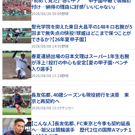
「初めて見た」“赤いチア” 甲子園中継で視線釘
付け…納得の理由に好感「いいじゃない」
2026/06/26 00:00
野球
聖光学院を抑えた東日大昌平の148キロ右腕が5
回まで無失点の快投！球威はどこまで保つことが
できるか？【26年夏甲子園】
2026/08/08 14:50
野球
春夏連続出場の日本文理はスーパー1年生右腕
が浮上！投打の中心も安定【夏の甲子園・ベンチ
入り選手】
2026/08/08 15:24
野球
長友佑都、40歳シーズンも現役続行を決意 東
京と再契約へ
2026/08/08 15:19
サッカー
【こんな人】長友佑都、ＦＣ東京と今季も契約延長
へ…祖父は競輪選手 歴代２位の国際Ａマッチ１