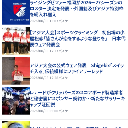
ライジングゼファー福岡が2026－27シーズンの
ロスター決定を発表…外国籍及びアジア特別枠
を総入れ替え
2026/08/08 13:07
バスケ
【アジア大会】スポーツクライミング 初出場の小
屋松恋「皆さんが恋をするような登りを」 日本代
表ウェア発表会
2026/08/08 12:37
バスケ
アジア大会の公式ウェア発表 Shigekix「スイッ
チ入る」伝統模様にファイアリーレッド
2026/08/08 12:28
バスケ
レナードがクリッパーズのスコアボード製造業者
と秘密裏にスポンサー契約か‬…新たなサラリーキ
ャップ迂回説
2026/08/08 09:00
バスケ