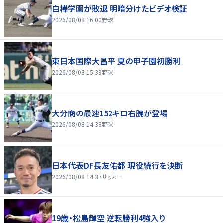
白樺学園が敗退 明暗分けたビデオ検証
2026/08/08 16:00
野球
東日本国際大昌平 夏の甲子園初勝利
2026/08/08 15:39
野球
大分商の最速152キロ右腕が登場
2026/08/08 14:38
野球
日本代表DF長友佑都 現役続行を決断
2026/08/08 14:37
サッカー
19歳・松島輝空 逆転勝利4強入り