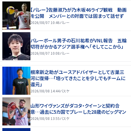
【バレー】佐藤淑乃が乃木坂46ライブ観戦 動画
を公開 メンバーとの対面では固まって話せず
2026/08/07 10:46
バレー
バレーボール男子の石川祐希がVNL報告 五輪
切符がかかるアジア選手権へ「そしてここから」
2026/08/07 10:08
バレー
根來新之助がユースアドバイザーとして古巣三
河に復帰…「培ってきたことを少しでもチームに
還元」
2026/08/08 14:44
バスケ
山形ワイヴァンズがダコタ・クイーンと契約合
意…過去に5カ国でプレーした28歳のビッグマン
2026/08/08 13:55
バスケ