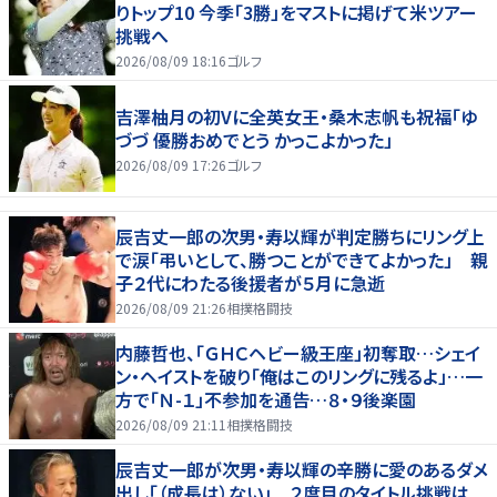
りトップ10 今季「3勝」をマストに掲げて米ツアー
挑戦へ
2026/08/09 18:16
ゴルフ
吉澤柚月の初Vに全英女王・桑木志帆も祝福「ゆ
づづ 優勝おめでとう かっこよかった」
2026/08/09 17:26
ゴルフ
辰吉丈一郎の次男・寿以輝が判定勝ちにリング上
で涙「弔いとして、勝つことができてよかった」 親
子２代にわたる後援者が５月に急逝
2026/08/09 21:26
相撲格闘技
内藤哲也、「ＧＨＣヘビー級王座」初奪取…シェイ
ン・ヘイストを破り「俺はこのリングに残るよ」…一
方で「Ｎ-１」不参加を通告…８・９後楽園
2026/08/09 21:11
相撲格闘技
辰吉丈一郎が次男・寿以輝の辛勝に愛のあるダメ
出し「（成長は）ない」 ２度目のタイトル挑戦は