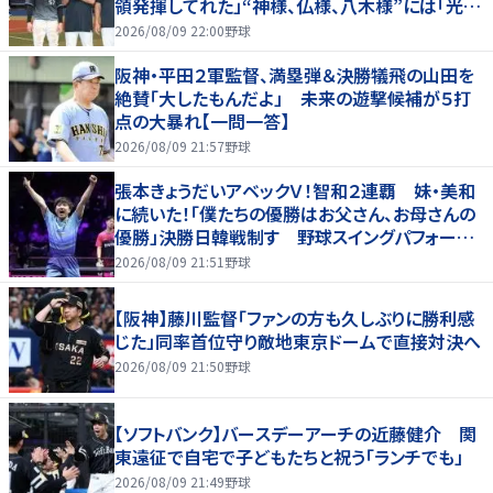
領発揮してれた」“神様、仏様、八木様”には「光栄
です」
2026/08/09 22:00
野球
阪神・平田２軍監督、満塁弾＆決勝犠飛の山田を
絶賛「大したもんだよ」 未来の遊撃候補が５打
点の大暴れ【一問一答】
2026/08/09 21:57
野球
張本きょうだいアベックＶ！智和２連覇 妹・美和
に続いた！「僕たちの優勝はお父さん、お母さんの
優勝」決勝日韓戦制す 野球スイングパフォーマ
ンスで歓喜爆発 本音もちらり「妹が先に決めて
2026/08/09 21:51
野球
緊張した」
【阪神】藤川監督「ファンの方も久しぶりに勝利感
じた」同率首位守り敵地東京ドームで直接対決へ
2026/08/09 21:50
野球
【ソフトバンク】バースデーアーチの近藤健介 関
東遠征で自宅で子どもたちと祝う「ランチでも」
2026/08/09 21:49
野球