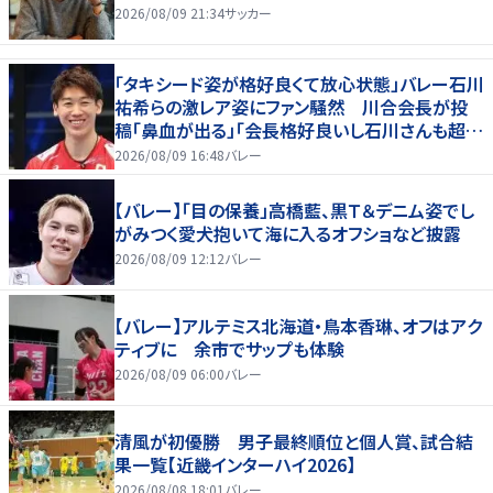
2026/08/09 21:34
サッカー
「タキシード姿が格好良くて放心状態」バレー石川
祐希らの激レア姿にファン騒然 川合会長が投
稿「鼻血が出る」「会長格好良いし石川さんも超格
好いい」
2026/08/09 16:48
バレー
【バレー】「目の保養」高橋藍、黒Ｔ＆デニム姿でし
がみつく愛犬抱いて海に入るオフショなど披露
2026/08/09 12:12
バレー
【バレー】アルテミス北海道・鳥本香琳、オフはアク
ティブに 余市でサップも体験
2026/08/09 06:00
バレー
清風が初優勝 男子最終順位と個人賞、試合結
果一覧【近畿インターハイ2026】
2026/08/08 18:01
バレー