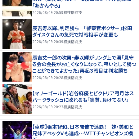
「あかんやろ」
2026/08/09 20:59
相撲格闘技
辰吉寿以輝、判定勝ち 「警察官ボクサー」杉田
ダイスケさんの急死で対戦相手が変更も
2026/08/09 20:39
相撲格闘技
辰吉丈一郎の次男・寿以輝がリング上で涙「見守
る会の会長がお亡くなりになって、弔いとして勝つ
ことができてよかった」再起３戦目は判定勝ち
2026/08/09 20:28
相撲格闘技
【マリーゴールド】岩谷麻優とビクトリア弓月はス
パークラッシュに敗れるも「実質、負けてない」
2026/08/09 20:23
相撲格闘技
【卓球】張本智和、日本開催で連覇！ 妹・美和と
兄妹アベックＶも達成…ＷＴＴチャンピオンズ横