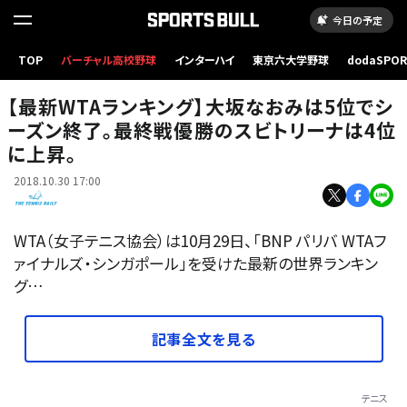
今日の予定
TOP
バーチャル高校野球
インターハイ
東京六大学野球
dodaSPO
「BNP パリバ WTAファイナルズ・シンガポール 」での大坂なおみ
（新しいタブ
【最新WTAランキング】大坂なおみは5位でシ
ーズン終了。最終戦優勝のスビトリーナは4位
に上昇。
2018.10.30 17:00
WTA（女子テニス協会）は10月29日、「BNP パリバ WTAフ
ァイナルズ・シンガポール」を受けた最新の世界ランキン
グ…
記事全文を見る
テニス