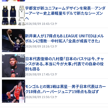
宇都宮が新ユニフォームデザインを発表…アンダ
ーアーマー史上最軽量モデルで新たなシーズン
へ
2026/08/09 18:43
バスケ
新井楽人が17得点もB.LEAGUE UNITEDはメル
ボルンに惜敗…中村拓人「全員が成長できた」
2026/08/09 18:16
バスケ
日本代表復帰の八村塁「日本のバスケは今、チャ
ンスがある。本当に今が大事」代表での自身の役
割も語る
2026/08/09 17:45
バスケ
モンゴルとの第1戦は黒星…男子日本代表はカー
ク18得点、ハーパージュニア15得点も及ばず
2026/08/09 15:50
バスケ