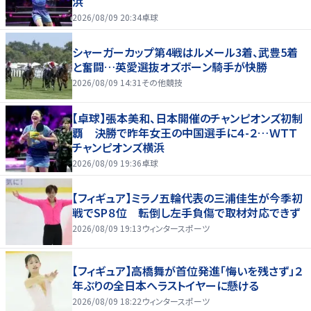
浜
2026/08/09 20:34
卓球
シャーガーカップ第4戦はルメール3着、武豊5着
と奮闘…英愛選抜オズボーン騎手が快勝
2026/08/09 14:31
その他競技
【卓球】張本美和、日本開催のチャンピオンズ初制
覇 決勝で昨年女王の中国選手に４-２…ＷＴＴ
チャンピオンズ横浜
2026/08/09 19:36
卓球
【フィギュア】ミラノ五輪代表の三浦佳生が今季初
戦でSP８位 転倒し左手負傷で取材対応できず
2026/08/09 19:13
ウィンタースポーツ
【フィギュア】高橋舞が首位発進「悔いを残さず」２
年ぶりの全日本へラストイヤーに懸ける
2026/08/09 18:22
ウィンタースポーツ