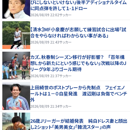
びにしないといけない」後半アディショナルタイム
に同点弾を許して１-１ドロー
2026/08/09 22:02
サッカー
【清水】MF小泉慶が志願して練習試合に出場「試
合をやらなければわからない事がある」
2026/08/09 21:43
サッカー
カズ、秋春制シーズン移行が好影響？ 「百年構
想Ｌから新たにという感じでもない」次戦以降のＪ
リーグ９年ぶりゴール期待
2026/08/09 21:37
サッカー
上田綺世のポストプレーから先制点 フェイエノ
ールトは１－０白星発進 渡辺剛は負傷でベンチ
外
2026/08/09 21:34
サッカー
26歳Ｊリーガーが結婚発表 純白ドレス妻と顔出
し2ショット「美男美女」「韓流スター」の声