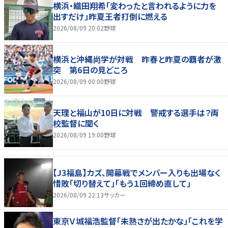
横浜・織田翔希「変わったと言われるように力を
出すだけ」昨夏王者打倒に燃える
2026/08/09 20:02
野球
横浜と沖縄尚学が対戦 昨春と昨夏の覇者が激
突 第6日の見どころ
2026/08/09 00:00
野球
天理と福山が10日に対戦 警戒する選手は？両
校監督に聞く
2026/08/09 19:00
野球
【J3福島】カズ、開幕戦でメンバー入りも出場なく
惜敗「切り替えて」「もう１回締め直して」
2026/08/09 22:13
サッカー
東京Ｖ城福浩監督「未熟さが出たかな」「これを学