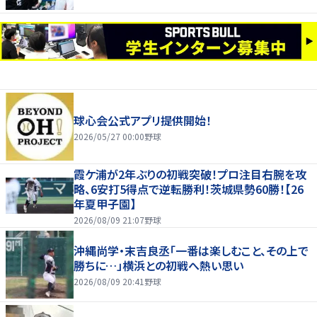
球心会公式アプリ提供開始！
2026/05/27 00:00
野球
霞ケ浦が2年ぶりの初戦突破！プロ注目右腕を攻
略、6安打5得点で逆転勝利！茨城県勢60勝！【26
年夏甲子園】
2026/08/09 21:07
野球
沖縄尚学・末吉良丞「一番は楽しむこと、その上で
勝ちに…」横浜との初戦へ熱い思い
2026/08/09 20:41
野球