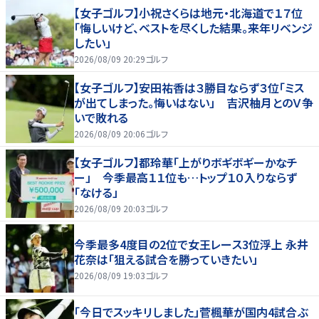
【女子ゴルフ】小祝さくらは地元・北海道で１７位
「悔しいけど、ベストを尽くした結果。来年リベンジ
したい」
2026/08/09 20:29
ゴルフ
【女子ゴルフ】安田祐香は３勝目ならず３位「ミス
が出てしまった。悔いはない」 吉沢柚月とのＶ争
いで敗れる
2026/08/09 20:06
ゴルフ
【女子ゴルフ】都玲華「上がりボギボギーかなチ
ー」 今季最高１１位も…トップ１０入りならず
「なける」
2026/08/09 20:03
ゴルフ
今季最多4度目の2位で女王レース3位浮上 永井
花奈は「狙える試合を勝っていきたい」
2026/08/09 19:03
ゴルフ
「今日でスッキリしました」菅楓華が国内4試合ぶ