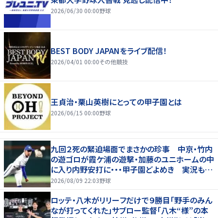
2026/06/30 00:00
野球
BEST BODY JAPANをライブ配信！
2026/04/01 00:00
その他競技
王貞治・栗山英樹にとっての甲子園とは
2026/06/15 00:00
野球
九回２死の緊迫場面でまさかの珍事 中京・竹内
の遊ゴロが霞ケ浦の遊撃・加藤のユニホームの中
に入り内野安打に・・・甲子園どよめき 実況も驚
き「おっと！」
2026/08/09 22:03
野球
ロッテ・八木がリリーフだけで９勝目「野手のみん
なが打ってくれた」サブロー監督「八木“様”の本