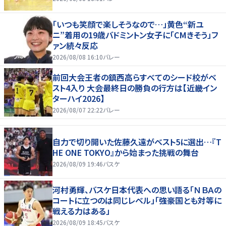
「いつも笑顔で楽しそうなので…」黄色“新ユ
ニ”着用の19歳バドミントン女子に「CMきそう」フ
ァン続々反応
2026/08/08 16:10
バレー
前回大会王者の鎮西高らすべてのシード校がベ
スト4入り 大会最終日の勝負の行方は【近畿イン
ターハイ2026】
2026/08/07 22:22
バレー
自力で切り開いた佐藤久遠がベスト5に選出…『T
HE ONE TOKYO』から始まった挑戦の舞台
2026/08/09 19:46
バスケ
河村勇輝、バスケ日本代表への思い語る「ＮＢＡの
コートに立つのは同じレベル」「強豪国とも対等に
戦える力はある」
2026/08/09 18:45
バスケ